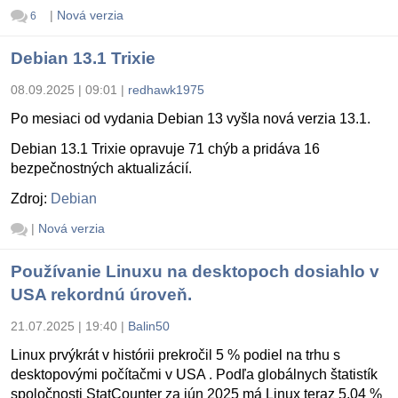
|
Nová verzia
6
Debian 13.1 Trixie
08.09.2025 | 09:01
|
redhawk1975
Po mesiaci od vydania Debian 13 vyšla nová verzia 13.1.
Debian 13.1 Trixie opravuje 71 chýb a pridáva 16
bezpečnostných aktualizácií.
Zdroj:
Debian
|
Nová verzia
Používanie Linuxu na desktopoch dosiahlo v
USA rekordnú úroveň.
21.07.2025 | 19:40
|
Balin50
Linux prvýkrát v histórii prekročil 5 % podiel na trhu s
desktopovými počítačmi v USA . Podľa globálnych štatistík
spoločnosti StatCounter za jún 2025 má Linux teraz 5,04 %