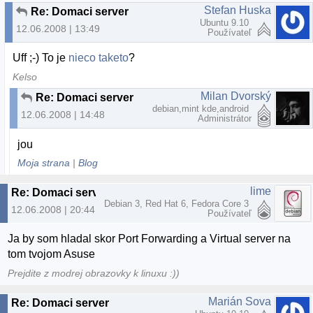
Stefan Huska
Re: Domaci server
Ubuntu 9.10
12.06.2008 | 13:49
Používateľ
Uff ;-) To je
nieco taketo
?
Kelso
Milan Dvorský
Re: Domaci server
debian,mint kde,android
12.06.2008 | 14:48
Administrátor
jou
Moja strana
|
Blog
lime
Re: Domaci server
Debian 3, Red Hat 6, Fedora Core 3
12.06.2008 | 20:44
Používateľ
Ja by som hladal skor Port Forwarding a Virtual server na
tom tvojom Asuse
Prejdite z modrej obrazovky k linuxu :))
Marián Sova
Re: Domaci server