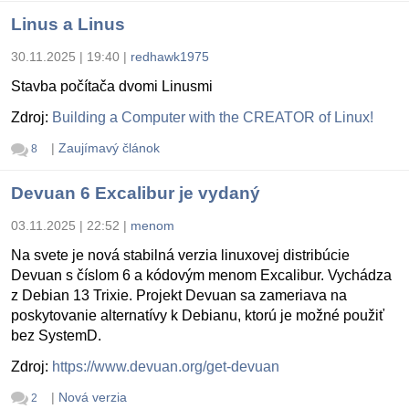
Linus a Linus
30.11.2025 | 19:40
|
redhawk1975
Stavba počítača dvomi Linusmi
Zdroj:
Building a Computer with the CREATOR of Linux!
|
Zaujímavý článok
8
Devuan 6 Excalibur je vydaný
03.11.2025 | 22:52
|
menom
Na svete je nová stabilná verzia linuxovej distribúcie
Devuan s číslom 6 a kódovým menom Excalibur. Vychádza
z Debian 13 Trixie. Projekt Devuan sa zameriava na
poskytovanie alternatívy k Debianu, ktorú je možné použiť
bez SystemD.
Zdroj:
https://www.devuan.org/get-devuan
|
Nová verzia
2