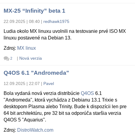
MX-25 “Infinity” beta 1
22.09.2025 | 08:40
|
redhawk1975
Ludia okolo MX linuxu uvolnili na testovanie prvé ISO MX
linuxu postavené na Debian 13.
Zdroj:
MX linux
|
Nová verzia
2
Q4OS 6.1 "Andromeda"
12.09.2025 | 22:07
|
Pavel
Bola vydaná nová verzia distribúcie
Q4OS
6.1
"Andromeda", ktorá vychádza z Debianu 13.1 Trixie s
desktopom Plasma alebo Trinity. Bude k dispozícii len pre
64 bit architektúru, pre 32 bit sa odporúča staršia verzia
Q4OS 5 "Aquarius".
Zdroj:
DistroWatch.com