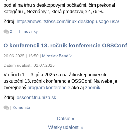
podiel na trhu s desktopovými počítačmi, čím prekonal
kategóriu „ Neznámy “, ktorá predstavuje 4,76 %.
Zdroj:
https://news.itsfoss.com/linux-desktop-usage-usa/
|
IT novinky
2
O konferencii 13. ročník konferencie OSSConf
26.06.2025 | 16:50
|
Miroslav Bendík
Dátum udalosti:
01.07.2025
V dňoch 1. – 3. júla 2025 sa na Žilinskej univerzite
uskutoční 13. ročník konferencie OSSConf. Na webe je
zverejnený
program konferencie
ako aj
zborník
.
Zdroj:
ossconf.fri.uniza.sk
|
Komunita
Ďalšie
Všetky udalosti