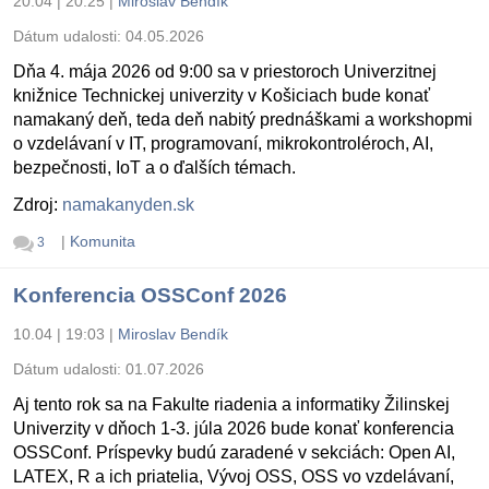
20.04 | 20:25
|
Miroslav Bendík
Dátum udalosti:
04.05.2026
Dňa 4. mája 2026 od 9:00 sa v priestoroch Univerzitnej
knižnice Technickej univerzity v Košiciach bude konať
namakaný deň, teda deň nabitý prednáškami a workshopmi
o vzdelávaní v IT, programovaní, mikrokontroléroch, AI,
bezpečnosti, IoT a o ďalších témach.
Zdroj:
namakanyden.sk
|
Komunita
3
Konferencia OSSConf 2026
10.04 | 19:03
|
Miroslav Bendík
Dátum udalosti:
01.07.2026
Aj tento rok sa na Fakulte riadenia a informatiky Žilinskej
Univerzity v dňoch 1-3. júla 2026 bude konať konferencia
OSSConf. Príspevky budú zaradené v sekciách: Open AI,
LATEX, R a ich priatelia, Vývoj OSS, OSS vo vzdelávaní,