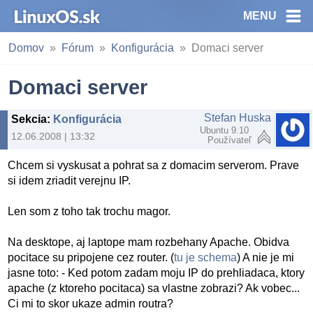
MENU
Domov
Fórum
Konfigurácia
Domaci server
Domaci server
Stefan Huska
Sekcia
:
Konfigurácia
Ubuntu 9.10
12.06.2008 | 13:32
Používateľ
Chcem si vyskusat a pohrat sa z domacim serverom. Prave
si idem zriadit verejnu IP.
Len som z toho tak trochu magor.
Na desktope, aj laptope mam rozbehany Apache. Obidva
pocitace su pripojene cez router. (
tu je schema
) A nie je mi
jasne toto: - Ked potom zadam moju IP do prehliadaca, ktory
apache (z ktoreho pocitaca) sa vlastne zobrazi? Ak vobec...
Ci mi to skor ukaze admin routra?