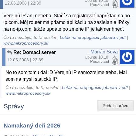
Ubuntu 10.10
12.06.2008 | 22:39
Používateľ
Verejnú IP ani netreba. Stačí sa registrovať napríklad na no-
ip.com. Môj router má priamo aplikáciu na zasielanie IPčky
na no-ip.com, takže update po zmene IP je takmer hneď.
Čo ťa nezabije, to ťa posilní |
Leták na propagáciu jabbera v pdf
|
www.mikroprocesory.sk
Marián Sova
Re: Domaci server
Ubuntu 10.10
12.06.2008 | 22:39
Používateľ
No to som tomu dal :D Verejnú IP samozrejme treba. Mal
som na mysli statickú IP.
Čo ťa nezabije, to ťa posilní |
Leták na propagáciu jabbera v pdf
|
www.mikroprocesory.sk
Správy
Pridať správu
Namakaný deň 2026