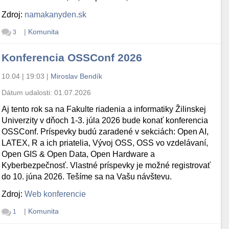
Zdroj:
namakanyden.sk
|
Komunita
3
Konferencia OSSConf 2026
10.04 | 19:03
|
Miroslav Bendík
Dátum udalosti:
01.07.2026
Aj tento rok sa na Fakulte riadenia a informatiky Žilinskej
Univerzity v dňoch 1-3. júla 2026 bude konať konferencia
OSSConf. Príspevky budú zaradené v sekciách: Open AI,
LATEX, R a ich priatelia, Vývoj OSS, OSS vo vzdelávaní,
Open GIS & Open Data, Open Hardware a
Kyberbezpečnosť. Vlastné príspevky je možné registrovať
do 10. júna 2026. Tešíme sa na Vašu návštevu.
Zdroj:
Web konferencie
|
Komunita
1