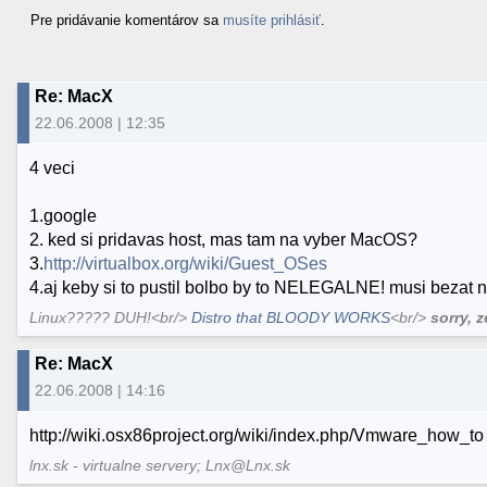
Pre pridávanie komentárov sa
musíte prihlásiť
.
Re: MacX
22.06.2008 | 12:35
4 veci
1.google
2. ked si pridavas host, mas tam na vyber MacOS?
3.
http://virtualbox.org/wiki/Guest_OSes
4.aj keby si to pustil bolbo by to NELEGALNE! musi bezat n
Linux????? DUH!<br/>
Distro that BLOODY WORKS
<br/>
sorry, 
Re: MacX
22.06.2008 | 14:16
http://wiki.osx86project.org/wiki/index.php/Vmware_how_to
lnx.sk - virtualne servery; Lnx@Lnx.sk