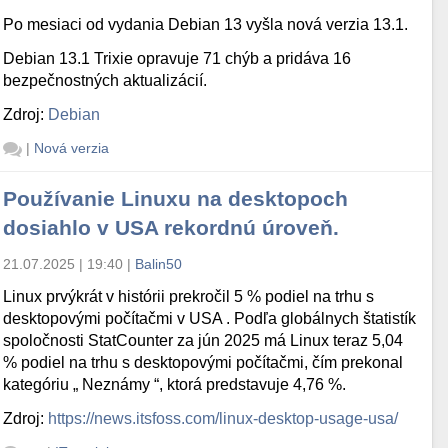
Po mesiaci od vydania Debian 13 vyšla nová verzia 13.1.
Debian 13.1 Trixie opravuje 71 chýb a pridáva 16
bezpečnostných aktualizácií.
Zdroj:
Debian
|
Nová verzia
Používanie Linuxu na desktopoch
dosiahlo v USA rekordnú úroveň.
21.07.2025 | 19:40
|
Balin50
Linux prvýkrát v histórii prekročil 5 % podiel na trhu s
desktopovými počítačmi v USA . Podľa globálnych štatistík
spoločnosti StatCounter za jún 2025 má Linux teraz 5,04
% podiel na trhu s desktopovými počítačmi, čím prekonal
kategóriu „ Neznámy “, ktorá predstavuje 4,76 %.
Zdroj:
https://news.itsfoss.com/linux-desktop-usage-usa/