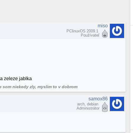
miso
PClinuxOS 2009.1
Používateľ
a zeleze jablka
ze som niekedy zly, myslim to v dobrom
samox86
arch, debian
Administrátor