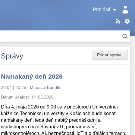
Prihlásiť
Správy
Pridať správu
Namakaný deň 2026
20.04 | 20:25
|
Miroslav Bendík
Dátum udalosti:
04.05.2026
Dňa 4. mája 2026 od 9:00 sa v priestoroch Univerzitnej
knižnice Technickej univerzity v Košiciach bude konať
namakaný deň, teda deň nabitý prednáškami a
workshopmi o vzdelávaní v IT, programovaní,
mikrokontroléroch, AI, bezpečnosti, IoT a o ďalších témach.