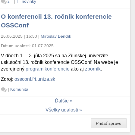
|
IT novinky
2
O konferencii 13. ročník konferencie
OSSConf
26.06.2025 | 16:50
|
Miroslav Bendík
Dátum udalosti:
01.07.2025
V dňoch 1. – 3. júla 2025 sa na Žilinskej univerzite
uskutoční 13. ročník konferencie OSSConf. Na webe je
zverejnený
program konferencie
ako aj
zborník
.
Zdroj:
ossconf.fri.uniza.sk
|
Komunita
Ďalšie
Všetky udalosti
Pridať správu