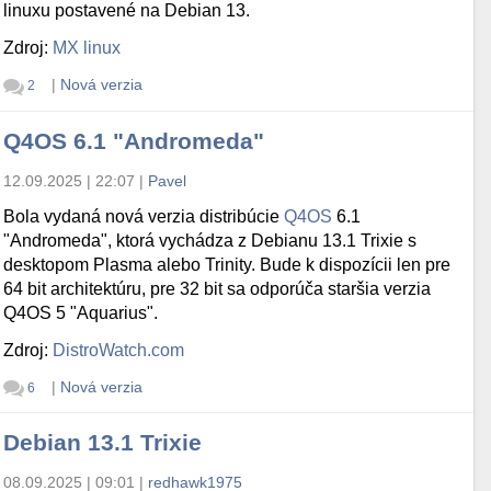
linuxu postavené na Debian 13.
Zdroj:
MX linux
|
Nová verzia
2
Q4OS 6.1 "Andromeda"
12.09.2025 | 22:07
|
Pavel
Bola vydaná nová verzia distribúcie
Q4OS
6.1
"Andromeda", ktorá vychádza z Debianu 13.1 Trixie s
desktopom Plasma alebo Trinity. Bude k dispozícii len pre
64 bit architektúru, pre 32 bit sa odporúča staršia verzia
Q4OS 5 "Aquarius".
Zdroj:
DistroWatch.com
|
Nová verzia
6
Debian 13.1 Trixie
08.09.2025 | 09:01
|
redhawk1975