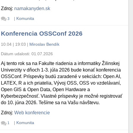
Zdroj:
namakanyden.sk
|
Komunita
3
Konferencia OSSConf 2026
10.04 | 19:03
|
Miroslav Bendík
Dátum udalosti:
01.07.2026
Aj tento rok sa na Fakulte riadenia a informatiky Žilinskej
Univerzity v dňoch 1-3. júla 2026 bude konať konferencia
OSSConf. Príspevky budú zaradené v sekciách: Open AI,
LATEX, R a ich priatelia, Vývoj OSS, OSS vo vzdelávaní,
Open GIS & Open Data, Open Hardware a
Kyberbezpečnosť. Vlastné príspevky je možné registrovať
do 10. júna 2026. Tešíme sa na Vašu návštevu.
Zdroj:
Web konferencie
|
Komunita
1