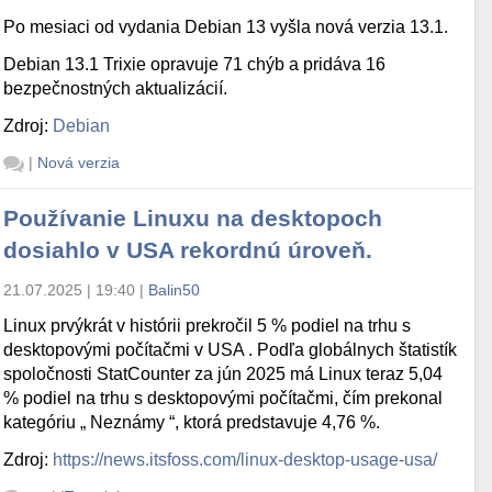
Po mesiaci od vydania Debian 13 vyšla nová verzia 13.1.
Debian 13.1 Trixie opravuje 71 chýb a pridáva 16
bezpečnostných aktualizácií.
Zdroj:
Debian
|
Nová verzia
Používanie Linuxu na desktopoch
dosiahlo v USA rekordnú úroveň.
21.07.2025 | 19:40
|
Balin50
Linux prvýkrát v histórii prekročil 5 % podiel na trhu s
desktopovými počítačmi v USA . Podľa globálnych štatistík
spoločnosti StatCounter za jún 2025 má Linux teraz 5,04
% podiel na trhu s desktopovými počítačmi, čím prekonal
kategóriu „ Neznámy “, ktorá predstavuje 4,76 %.
Zdroj:
https://news.itsfoss.com/linux-desktop-usage-usa/