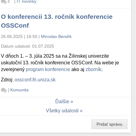
|
IT novinky
2
O konferencii 13. ročník konferencie
OSSConf
26.06.2025 | 16:50
|
Miroslav Bendík
Dátum udalosti:
01.07.2025
V dňoch 1. – 3. júla 2025 sa na Žilinskej univerzite
uskutoční 13. ročník konferencie OSSConf. Na webe je
zverejnený
program konferencie
ako aj
zborník
.
Zdroj:
ossconf.fri.uniza.sk
|
Komunita
Ďalšie
Všetky udalosti
Pridať správu