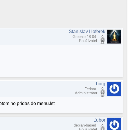
Stanislav Hoferek
Greenie 18.04
Používateľ
borg
Fedora
Administrátor
otom ho pridas do menu.lst
Ľubor
debian-based
Používateľ