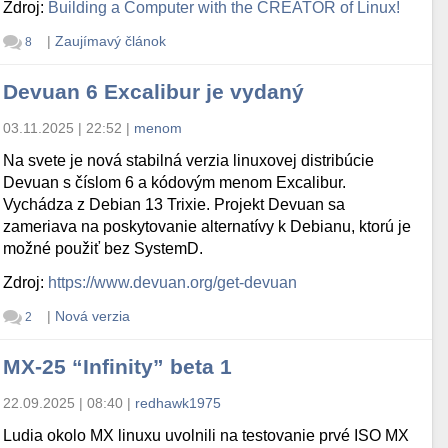
Zdroj:
Building a Computer with the CREATOR of Linux!
|
Zaujímavý článok
8
Devuan 6 Excalibur je vydaný
03.11.2025 | 22:52
|
menom
Na svete je nová stabilná verzia linuxovej distribúcie
Devuan s číslom 6 a kódovým menom Excalibur.
Vychádza z Debian 13 Trixie. Projekt Devuan sa
zameriava na poskytovanie alternatívy k Debianu, ktorú je
možné použiť bez SystemD.
Zdroj:
https://www.devuan.org/get-devuan
|
Nová verzia
2
MX-25 “Infinity” beta 1
22.09.2025 | 08:40
|
redhawk1975
Ludia okolo MX linuxu uvolnili na testovanie prvé ISO MX