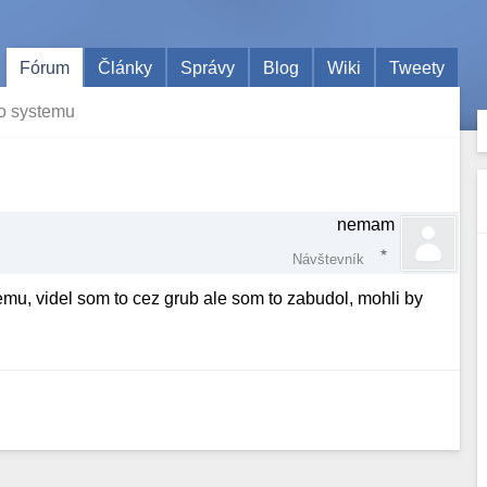
Fórum
Články
Správy
Blog
Wiki
Tweety
do systemu
nemam
Návštevník
emu, videl som to cez grub ale som to zabudol, mohli by