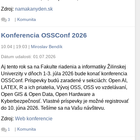
Zdroj:
namakanyden.sk
|
Komunita
3
Konferencia OSSConf 2026
10.04 | 19:03
|
Miroslav Bendík
Dátum udalosti:
01.07.2026
Aj tento rok sa na Fakulte riadenia a informatiky Žilinskej
Univerzity v dňoch 1-3. júla 2026 bude konať konferencia
OSSConf. Príspevky budú zaradené v sekciách: Open AI,
LATEX, R a ich priatelia, Vývoj OSS, OSS vo vzdelávaní,
Open GIS & Open Data, Open Hardware a
Kyberbezpečnosť. Vlastné príspevky je možné registrovať
do 10. júna 2026. Tešíme sa na Vašu návštevu.
Zdroj:
Web konferencie
|
Komunita
1