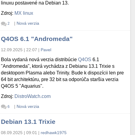
linuxu postavené na Debian 13.
Zdroj:
MX linux
|
Nová verzia
2
Q4OS 6.1 "Andromeda"
12.09.2025 | 22:07
|
Pavel
Bola vydaná nová verzia distribúcie
Q4OS
6.1
"Andromeda", ktorá vychádza z Debianu 13.1 Trixie s
desktopom Plasma alebo Trinity. Bude k dispozícii len pre
64 bit architektúru, pre 32 bit sa odporúča staršia verzia
Q4OS 5 "Aquarius".
Zdroj:
DistroWatch.com
|
Nová verzia
6
Debian 13.1 Trixie
08.09.2025 | 09:01
|
redhawk1975