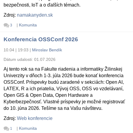
bezpečnosti, IoT a o ďalších témach.
Zdroj:
namakanyden.sk
|
Komunita
3
Konferencia OSSConf 2026
10.04 | 19:03
|
Miroslav Bendík
Dátum udalosti:
01.07.2026
Aj tento rok sa na Fakulte riadenia a informatiky Žilinskej
Univerzity v dňoch 1-3. júla 2026 bude konať konferencia
OSSConf. Príspevky budú zaradené v sekciách: Open AI,
LATEX, R a ich priatelia, Vývoj OSS, OSS vo vzdelávaní,
Open GIS & Open Data, Open Hardware a
Kyberbezpečnosť. Vlastné príspevky je možné registrovať
do 10. júna 2026. Tešíme sa na Vašu návštevu.
Zdroj:
Web konferencie
|
Komunita
1