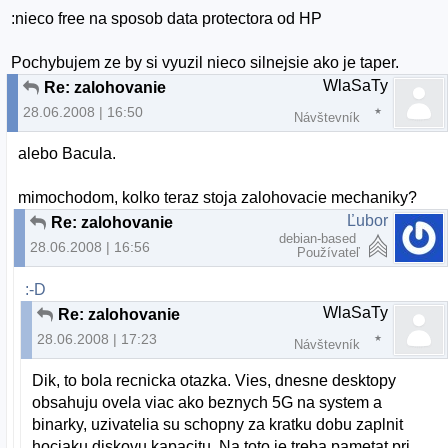
:nieco free na sposob data protectora od HP
Pochybujem ze by si vyuzil nieco silnejsie ako je taper.
WlaSaTy
Re: zalohovanie
28.06.2008 | 16:50
Návštevník
alebo Bacula.
mimochodom, kolko teraz stoja zalohovacie mechaniky?
Ľubor
Re: zalohovanie
debian-based
28.06.2008 | 16:56
Používateľ
:-D
WlaSaTy
Re: zalohovanie
28.06.2008 | 17:23
Návštevník
Dik, to bola recnicka otazka. Vies, dnesne desktopy
obsahuju ovela viac ako beznych 5G na system a
binarky, uzivatelia su schopny za kratku dobu zaplnit
hociaku diskovu kapacitu. Na toto je treba pametat pri