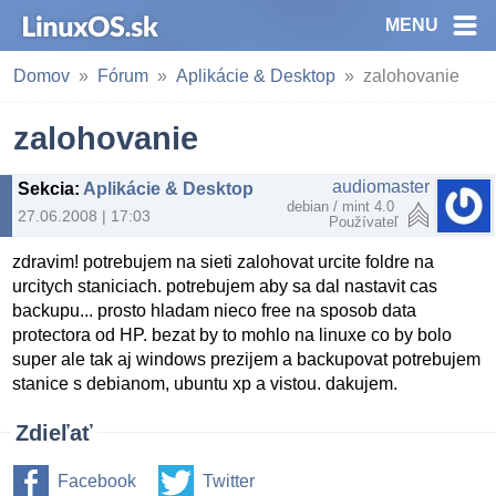
MENU
Domov
Fórum
Aplikácie & Desktop
zalohovanie
zalohovanie
audiomaster
Sekcia
:
Aplikácie & Desktop
debian / mint 4.0
27.06.2008 | 17:03
Používateľ
zdravim! potrebujem na sieti zalohovat urcite foldre na
urcitych staniciach. potrebujem aby sa dal nastavit cas
backupu... prosto hladam nieco free na sposob data
protectora od HP. bezat by to mohlo na linuxe co by bolo
super ale tak aj windows prezijem a backupovat potrebujem
stanice s debianom, ubuntu xp a vistou. dakujem.
Zdieľať
Facebook
Twitter