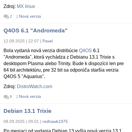
Zdroj:
MX linux
|
Nová verzia
2
Q4OS 6.1 "Andromeda"
12.09.2025 | 22:07
|
Pavel
Bola vydaná nová verzia distribúcie
Q4OS
6.1
"Andromeda", ktorá vychádza z Debianu 13.1 Trixie s
desktopom Plasma alebo Trinity. Bude k dispozícii len pre
64 bit architektúru, pre 32 bit sa odporúča staršia verzia
Q4OS 5 "Aquarius".
Zdroj:
DistroWatch.com
|
Nová verzia
6
Debian 13.1 Trixie
08.09.2025 | 09:01
|
redhawk1975
Po mesiaci od vydania Debian 13 vyšla nová verzia 13.1.