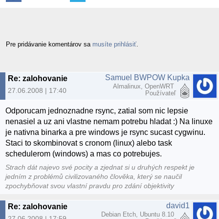
Pre pridávanie komentárov sa
musíte prihlásiť
.
Samuel BWPOW Kupka
Re: zalohovanie
Almalinux, OpenWRT
27.06.2008 | 17:40
Používateľ
Odporucam jednoznadne rsync, zatial som nic lepsie
nenasiel a uz ani vlastne nemam potrebu hladat :) Na linuxe
je nativna binarka a pre windows je rsync sucast cygwinu.
Staci to skombinovat s cronom (linux) alebo task
schedulerom (windows) a mas co potrebujes.
Strach dát najevo své pocity a zjednat si u druhých respekt je
jedním z problémů civilizovaného člověka, který se naučil
zpochybňovat svou vlastní pravdu pro zdání objektivity
david1
Re: zalohovanie
Debian Etch, Ubuntu 8.10
27.06.2008 | 17:59