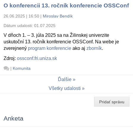
O konferencii 13. ročník konferencie OSSConf
26.06.2025 | 16:50
|
Miroslav Bendík
Dátum udalosti:
01.07.2025
V dňoch 1. – 3. júla 2025 sa na Žilinskej univerzite
uskutoční 13. ročník konferencie OSSConf. Na webe je
zverejnený
program konferencie
ako aj
zborník
.
Zdroj:
ossconf.fri.uniza.sk
|
Komunita
Ďalšie
Všetky udalosti
Pridať správu
Anketa