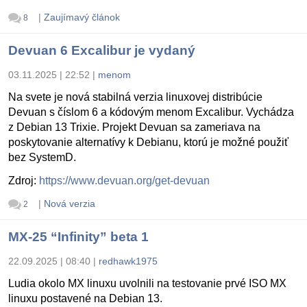
|
Zaujímavý článok
8
Devuan 6 Excalibur je vydaný
03.11.2025 | 22:52
|
menom
Na svete je nová stabilná verzia linuxovej distribúcie
Devuan s číslom 6 a kódovým menom Excalibur. Vychádza
z Debian 13 Trixie. Projekt Devuan sa zameriava na
poskytovanie alternatívy k Debianu, ktorú je možné použiť
bez SystemD.
Zdroj:
https://www.devuan.org/get-devuan
|
Nová verzia
2
MX-25 “Infinity” beta 1
22.09.2025 | 08:40
|
redhawk1975
Ludia okolo MX linuxu uvolnili na testovanie prvé ISO MX
linuxu postavené na Debian 13.