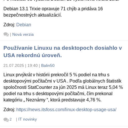
Debian 13.1 Trixie opravuje 71 chýb a pridáva 16
bezpečnostných aktualizácií.
Zdroj:
Debian
|
Nová verzia
Používanie Linuxu na desktopoch dosiahlo v
USA rekordnú úroveň.
21.07.2025 | 19:40
|
Balin50
Linux prvýkrát v histórii prekročil 5 % podiel na trhu s
desktopovými počítačmi v USA . Podľa globálnych štatistík
spoločnosti StatCounter za jún 2025 má Linux teraz 5,04 %
podiel na trhu s desktopovými počítačmi, čím prekonal
kategóriu „ Neznámy “, ktorá predstavuje 4,76 %.
Zdroj:
https://news.itsfoss.com/linux-desktop-usage-usa/
|
IT novinky
2