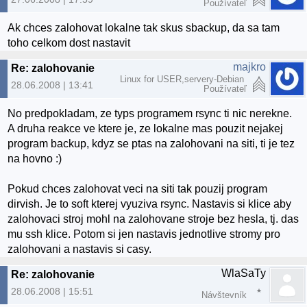
Používateľ
Ak chces zalohovat lokalne tak skus sbackup, da sa tam
toho celkom dost nastavit
majkro
Re: zalohovanie
Linux for USER,servery-Debian
28.06.2008 | 13:41
Používateľ
No predpokladam, ze typs programem rsync ti nic nerekne.
A druha reakce ve ktere je, ze lokalne mas pouzit nejakej
program backup, kdyz se ptas na zalohovani na siti, ti je tez
na hovno :)
Pokud chces zalohovat veci na siti tak pouzij program
dirvish. Je to soft kterej vyuziva rsync. Nastavis si klice aby
zalohovaci stroj mohl na zalohovane stroje bez hesla, tj. das
mu ssh klice. Potom si jen nastavis jednotlive stromy pro
zalohovani a nastavis si casy.
WlaSaTy
Re: zalohovanie
28.06.2008 | 15:51
Návštevník