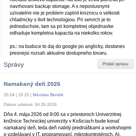
navrhovani backup storrage. A s neposlusnymi
uzivatelmi nie je problem zaplnit kniznicu o velkosti
chladnicky s lto4 technologiou. Pri servrch je to
jednoduchsie, tam sa pri kompletnej objednavke
odhaduje kompletna kapacita na niekolko rokov.
ps.: na buduce to daj do google po anglicky, dostanes
presnejsi rozsah aktualne dostupneho tovaru.
Správy
Pridať správu
Namakaný deň 2026
20.04 | 20:25
|
Miroslav Bendík
Dátum udalosti:
04.05.2026
Dňa 4. mája 2026 od 9:00 sa v priestoroch Univerzitnej
knižnice Technickej univerzity v Košiciach bude konať
namakaný deň, teda deň nabitý prednáškami a workshopmi
o vzdelávaní v IT, programovaní, mikrokontroléroch, AI,