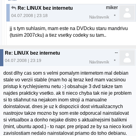
miker
Re: LINUX bez internetu
04.07.2008 | 23:18
Návštevník
jj s tym suhlasim, mam este na DVDcku staru mandrivu
(tusim 2007cku) a tiez vsetky codeky su tam..
--
Re: LINUX bez internetu
04.07.2008 | 23:19
Návštevník
dost dlhy cas som s velmi pomalym internetom mal debian
stale vo verzii stable (mam ho aj teraz ked mam vacsinou
pristup k rychlejsiemu netu :-) obsahuje 3 dvd takze tam
najdes prakticky vsetko. ak ti nieco chyba tak nie je problem
si to stiahnut na nejakom inom stroji a manualne
doinstalovat. dnes je uz k dispozicii dost virtualizacnych
nastrojov takze mozno by som este odporucal nainstalovat
si virtualbox a donho nejake distro s aktualnejsimi balikmi
(mint, ubuntu apod.) - to napr. pre pripad ze by sa nieco kvoli
zavislostiam nedalo nainstalovat priamo do toho debianu.