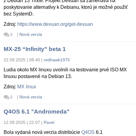
z Debian 13 Trixie. Projekt Devuan sa zameriava na
poskytovanie alternatívy k Debianu, ktorú je možné použiť
bez SystemD.
Zdroj:
https://www.devuan.org/get-devuan
|
Nová verzia
2
MX-25 “Infinity” beta 1
22.09.2025 | 08:40
|
redhawk1975
Ludia okolo MX linuxu uvolnili na testovanie prvé ISO MX
linuxu postavené na Debian 13.
Zdroj:
MX linux
|
Nová verzia
2
Q4OS 6.1 "Andromeda"
12.09.2025 | 22:07
|
Pavel
Bola vydaná nová verzia distribúcie
Q4OS
6.1