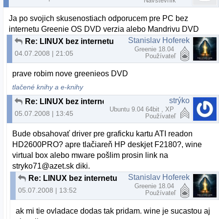
Návštevník
Ja po svojich skusenostiach odporucem pre PC bez
internetu Greenie OS DVD verzia alebo Mandrivu DVD
Stanislav Hoferek
Re: LINUX bez internetu
Greenie 18.04
04.07.2008 | 21:05
Používateľ
prave robim nove greenieos DVD
tlačené knihy a e-knihy
strýko
Re: LINUX bez internetu
Ubuntu 9.04 64bit , XP
05.07.2008 | 13:45
Používateľ
Bude obsahovať driver pre graficku kartu ATI readon
HD2600PRO? apre tlačiareň HP deskjet F2180?, wine
virtual box alebo mware pošlim prosin link na
stryko71@azet.sk diki.
Stanislav Hoferek
Re: LINUX bez internetu
Greenie 18.04
05.07.2008 | 13:52
Používateľ
ak mi tie ovladace dodas tak pridam. wine je sucastou aj