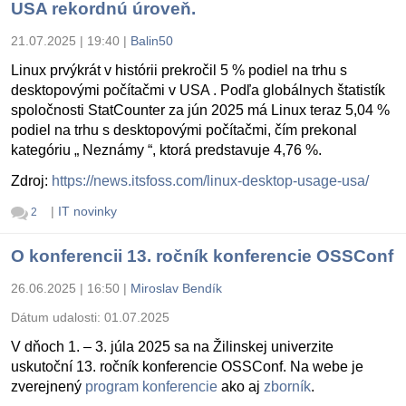
USA rekordnú úroveň.
21.07.2025 | 19:40
|
Balin50
Linux prvýkrát v histórii prekročil 5 % podiel na trhu s
desktopovými počítačmi v USA . Podľa globálnych štatistík
spoločnosti StatCounter za jún 2025 má Linux teraz 5,04 %
podiel na trhu s desktopovými počítačmi, čím prekonal
kategóriu „ Neznámy “, ktorá predstavuje 4,76 %.
Zdroj:
https://news.itsfoss.com/linux-desktop-usage-usa/
|
IT novinky
2
O konferencii 13. ročník konferencie OSSConf
26.06.2025 | 16:50
|
Miroslav Bendík
Dátum udalosti:
01.07.2025
V dňoch 1. – 3. júla 2025 sa na Žilinskej univerzite
uskutoční 13. ročník konferencie OSSConf. Na webe je
zverejnený
program konferencie
ako aj
zborník
.