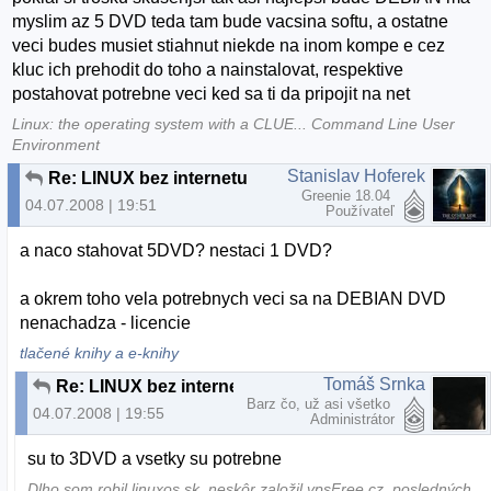
myslim az 5 DVD teda tam bude vacsina softu, a ostatne
veci budes musiet stiahnut niekde na inom kompe e cez
kluc ich prehodit do toho a nainstalovat, respektive
postahovat potrebne veci ked sa ti da pripojit na net
Linux: the operating system with a CLUE... Command Line User
Environment
Stanislav Hoferek
Re: LINUX bez internetu
Greenie 18.04
04.07.2008 | 19:51
Používateľ
a naco stahovat 5DVD? nestaci 1 DVD?
a okrem toho vela potrebnych veci sa na DEBIAN DVD
nenachadza - licencie
tlačené knihy a e-knihy
Tomáš Srnka
Re: LINUX bez internetu
Barz čo, už asi všetko
04.07.2008 | 19:55
Administrátor
su to 3DVD a vsetky su potrebne
Dlho som robil linuxos.sk, neskôr založil vpsFree.cz, posledných