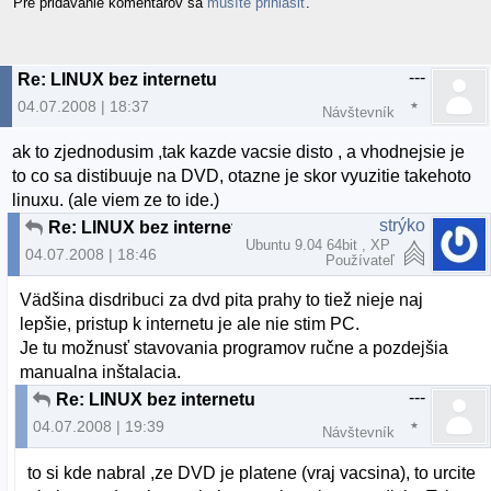
Pre pridávanie komentárov sa
musíte prihlásiť
.
---
Re: LINUX bez internetu
04.07.2008 | 18:37
Návštevník
ak to zjednodusim ,tak kazde vacsie disto , a vhodnejsie je
to co sa distibuuje na DVD, otazne je skor vyuzitie takehoto
linuxu. (ale viem ze to ide.)
strýko
Re: LINUX bez internetu
Ubuntu 9.04 64bit , XP
04.07.2008 | 18:46
Používateľ
Vädšina disdribuci za dvd pita prahy to tiež nieje naj
lepšie, pristup k internetu je ale nie stim PC.
Je tu možnusť stavovania programov ručne a pozdejšia
manualna inštalacia.
---
Re: LINUX bez internetu
04.07.2008 | 19:39
Návštevník
to si kde nabral ,ze DVD je platene (vraj vacsina), to urcite