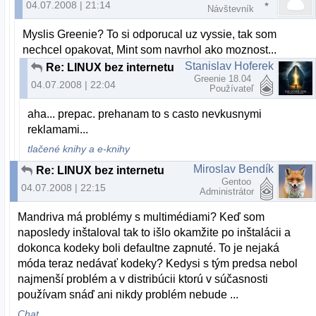
04.07.2008 | 21:14
Návštevník
Myslis Greenie? To si odporucal uz vyssie, tak som
nechcel opakovat, Mint som navrhol ako moznost...
Stanislav Hoferek
Re: LINUX bez internetu
Greenie 18.04
04.07.2008 | 22:04
Používateľ
aha... prepac. prehanam to s casto nevkusnymi
reklamami...
tlačené knihy a e-knihy
Miroslav Bendík
Re: LINUX bez internetu
Gentoo
04.07.2008 | 22:15
Administrátor
Mandriva má problémy s multimédiami? Keď som
naposledy inštaloval tak to išlo okamžite po inštalácii a
dokonca kodeky boli defaultne zapnuté. To je nejaká
móda teraz nedávať kodeky? Kedysi s tým predsa nebol
najmenší problém a v distribúcii ktorú v súčasnosti
používam snáď ani nikdy problém nebude ...
Chat