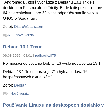
"Andromeda", ktorá vychádza z Debianu 13.1 Trixie s
desktopom Plasma alebo Trinity. Bude k dispozícii len pre
64 bit architektúru, pre 32 bit sa odporúča staršia verzia
Q4OS 5 "Aquarius".
Zdroj:
DistroWatch.com
|
Nová verzia
6
Debian 13.1 Trixie
08.09.2025 | 09:01
|
redhawk1975
Po mesiaci od vydania Debian 13 vyšla nová verzia 13.1.
Debian 13.1 Trixie opravuje 71 chýb a pridáva 16
bezpečnostných aktualizácií.
Zdroj:
Debian
|
Nová verzia
Používanie Linuxu na desktopoch dosiahlo v