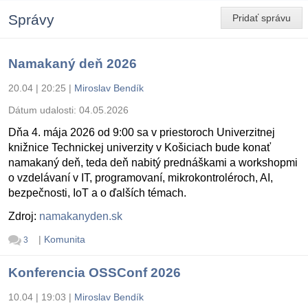
Správy
Pridať správu
Namakaný deň 2026
20.04 | 20:25
|
Miroslav Bendík
Dátum udalosti:
04.05.2026
Dňa 4. mája 2026 od 9:00 sa v priestoroch Univerzitnej
knižnice Technickej univerzity v Košiciach bude konať
namakaný deň, teda deň nabitý prednáškami a workshopmi
o vzdelávaní v IT, programovaní, mikrokontroléroch, AI,
bezpečnosti, IoT a o ďalších témach.
Zdroj:
namakanyden.sk
|
Komunita
3
Konferencia OSSConf 2026
10.04 | 19:03
|
Miroslav Bendík