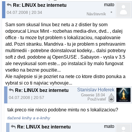
mato
Re: LINUX bez internetu
04.07.2008 | 20:34
Návštevník
Sam som skusal linux bez netu a z distier by som
odporucal Linux Mint - rozbehas media-divx, dvd.. , dalej
office - tu moze byt problem s lokalizaciou, napalovanie
atd. Pozri stranku. Mandriva - tu je problem s prehravanim
multimedii - potrebne doinstalovat kodeky... dalsi potrebny
soft z dvd. podobne aj OpenSUSE . Sabayon - vysla v 3.5
ale nevyskusal som este... po instalacii by malo fungovat
vsetko na bezne pouzitie...
Ale najlepsie si je pozriet na nete co ktore distro ponuka a
vybrat si co ti najviac vyhovuje...
Stanislav Hoferek
Re: LINUX bez internetu
Greenie 18.04
04.07.2008 | 20:57
Používateľ
tak preco nie nieco podobne mintu no s lokalizaciou?
tlačené knihy a e-knihy
mato
Re: LINUX bez internetu