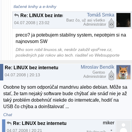
tlačené knihy a e-knihy
Tomáš Srnka
Re: LINUX bez internetu
Barz čo, už asi všetko
04.07.2008 | 23:02
Administrátor
preco? ja potebujem stabilny system, nepotrpim si na
najnovsom SW
Dlho som robil linuxos.sk, neskôr založil vpsFree.cz,
posledných pár rokov ako tech. riaditeľ vo Websupporte
Miroslav Bendík
Re: LINUX bez internetu
Gentoo
04.07.2008 | 20:13
Administrátor
Osobne by som odporúčal mandrivu alebo debian. Môže sa
stať, že tam nejaký software bude chýbať ale snáď nie je až
taký problém dobehnúť niekde do internetcafe, hodiť na
USB čo chýba a doinštalovať ...
Chat
miker
Re: LINUX bez internetu
04.07.2008 | 20:21