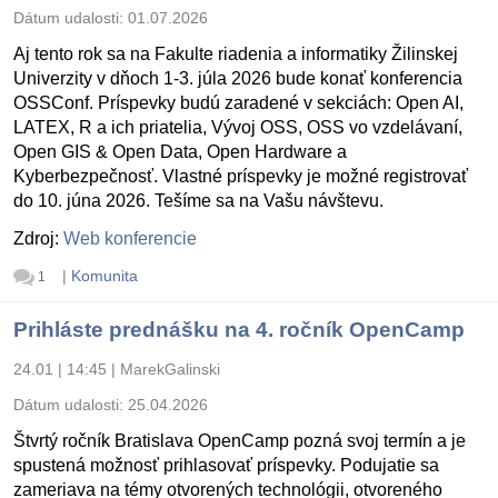
Dátum udalosti:
01.07.2026
Aj tento rok sa na Fakulte riadenia a informatiky Žilinskej
Univerzity v dňoch 1-3. júla 2026 bude konať konferencia
OSSConf. Príspevky budú zaradené v sekciách: Open AI,
LATEX, R a ich priatelia, Vývoj OSS, OSS vo vzdelávaní,
Open GIS & Open Data, Open Hardware a
Kyberbezpečnosť. Vlastné príspevky je možné registrovať
do 10. júna 2026. Tešíme sa na Vašu návštevu.
Zdroj:
Web konferencie
|
Komunita
1
Prihláste prednášku na 4. ročník OpenCamp
24.01 | 14:45
|
MarekGalinski
Dátum udalosti:
25.04.2026
Štvrtý ročník Bratislava OpenCamp pozná svoj termín a je
spustená možnosť prihlasovať príspevky. Podujatie sa
zameriava na témy otvorených technológii, otvoreného