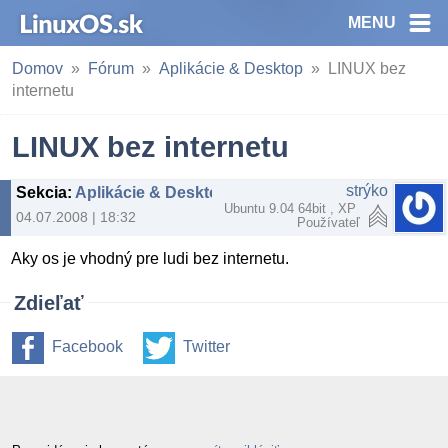
MENU
Domov
Fórum
Aplikácie & Desktop
LINUX bez
internetu
LINUX bez internetu
strýko
Sekcia
:
Aplikácie & Desktop
Ubuntu 9.04 64bit , XP
04.07.2008 | 18:32
Používateľ
Aky os je vhodný pre ludi bez internetu.
Zdieľať
Facebook
Twitter