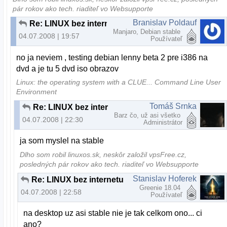
pár rokov ako tech. riaditeľ vo Websupporte
Branislav Poldauf
Re: LINUX bez internetu
Manjaro, Debian stable
04.07.2008 | 19:57
Používateľ
no ja neviem , testing debian lenny beta 2 pre i386 na
dvd a je tu 5 dvd iso obrazov
Linux: the operating system with a CLUE... Command Line User
Environment
Tomáš Srnka
Re: LINUX bez internetu
Barz čo, už asi všetko
04.07.2008 | 22:30
Administrátor
ja som myslel na stable
Dlho som robil linuxos.sk, neskôr založil vpsFree.cz,
posledných pár rokov ako tech. riaditeľ vo Websupporte
Stanislav Hoferek
Re: LINUX bez internetu
Greenie 18.04
04.07.2008 | 22:58
Používateľ
na desktop uz asi stable nie je tak celkom ono... ci
ano?