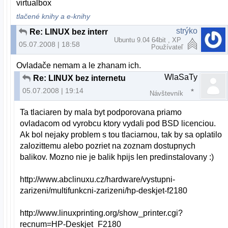
virtualbox
tlačené knihy a e-knihy
strýko
Re: LINUX bez internetu
Ubuntu 9.04 64bit , XP
05.07.2008 | 18:58
Používateľ
Ovladače nemam a le zhanam ich.
WlaSaTy
Re: LINUX bez internetu
05.07.2008 | 19:14
Návštevník
Ta tlaciaren by mala byt podporovana priamo
ovladacom od vyrobcu ktory vydali pod BSD licenciou.
Ak bol nejaky problem s tou tlaciarnou, tak by sa oplatilo
zalozittemu alebo pozriet na zoznam dostupnych
balikov. Mozno nie je balik hpijs len predinstalovany :)
http://www.abclinuxu.cz/hardware/vystupni-
zarizeni/multifunkcni-zarizeni/hp-deskjet-f2180
http://www.linuxprinting.org/show_printer.cgi?
recnum=HP-Deskjet_F2180