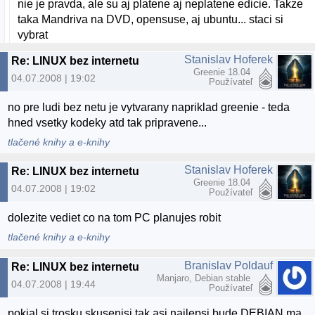
nie je pravda, ale su aj platene aj neplatene edicie. Takze
taka Mandriva na DVD, opensuse, aj ubuntu... staci si
vybrat
Stanislav Hoferek
Re: LINUX bez internetu
Greenie 18.04
04.07.2008 | 19:02
Používateľ
no pre ludi bez netu je vytvarany napriklad greenie - teda
hned vsetky kodeky atd tak pripravene...
tlačené knihy a e-knihy
Stanislav Hoferek
Re: LINUX bez internetu
Greenie 18.04
04.07.2008 | 19:02
Používateľ
dolezite vediet co na tom PC planujes robit
tlačené knihy a e-knihy
Branislav Poldauf
Re: LINUX bez internetu
Manjaro, Debian stable
04.07.2008 | 19:44
Používateľ
pokial si trosku skusenjsi tak asi najlepsi bude DEBIAN ma