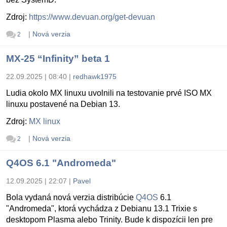
Zdroj:
https://www.devuan.org/get-devuan
|
Nová verzia
2
MX-25 “Infinity” beta 1
22.09.2025 | 08:40
|
redhawk1975
Ludia okolo MX linuxu uvolnili na testovanie prvé ISO MX
linuxu postavené na Debian 13.
Zdroj:
MX linux
|
Nová verzia
2
Q4OS 6.1 "Andromeda"
12.09.2025 | 22:07
|
Pavel
Bola vydaná nová verzia distribúcie
Q4OS
6.1
"Andromeda", ktorá vychádza z Debianu 13.1 Trixie s
desktopom Plasma alebo Trinity. Bude k dispozícii len pre