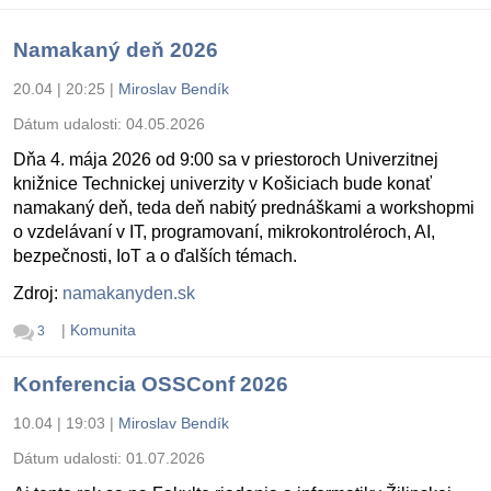
Namakaný deň 2026
20.04 | 20:25
|
Miroslav Bendík
Dátum udalosti:
04.05.2026
Dňa 4. mája 2026 od 9:00 sa v priestoroch Univerzitnej
knižnice Technickej univerzity v Košiciach bude konať
namakaný deň, teda deň nabitý prednáškami a workshopmi
o vzdelávaní v IT, programovaní, mikrokontroléroch, AI,
bezpečnosti, IoT a o ďalších témach.
Zdroj:
namakanyden.sk
|
Komunita
3
Konferencia OSSConf 2026
10.04 | 19:03
|
Miroslav Bendík
Dátum udalosti:
01.07.2026