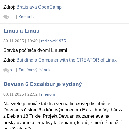
Zdroj:
Bratislava OpenCamp
|
Komunita
1
Linus a Linus
30.11.2025 | 19:40
|
redhawk1975
Stavba počítača dvomi Linusmi
Zdroj:
Building a Computer with the CREATOR of Linux!
|
Zaujímavý článok
8
Devuan 6 Excalibur je vydaný
03.11.2025 | 22:52
|
menom
Na svete je nová stabilná verzia linuxovej distribúcie
Devuan s číslom 6 a kódovým menom Excalibur. Vychádza
z Debian 13 Trixie. Projekt Devuan sa zameriava na
poskytovanie alternatívy k Debianu, ktorú je možné použiť
bez SystemD.