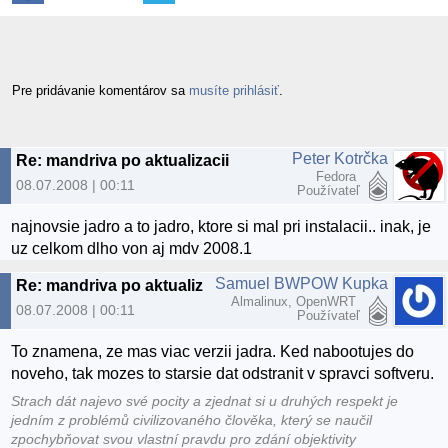
Pre pridávanie komentárov sa
musíte prihlásiť
.
Peter Kotrčka
Re: mandriva po aktualizacii
Fedora
08.07.2008 | 00:11
Používateľ
najnovsie jadro a to jadro, ktore si mal pri instalacii.. inak, je
uz celkom dlho von aj mdv 2008.1
Samuel BWPOW Kupka
Re: mandriva po aktualizacii
Almalinux, OpenWRT
08.07.2008 | 00:11
Používateľ
To znamena, ze mas viac verzii jadra. Ked nabootujes do
noveho, tak mozes to starsie dat odstranit v spravci softveru.
Strach dát najevo své pocity a zjednat si u druhých respekt je
jedním z problémů civilizovaného člověka, který se naučil
zpochybňovat svou vlastní pravdu pro zdání objektivity