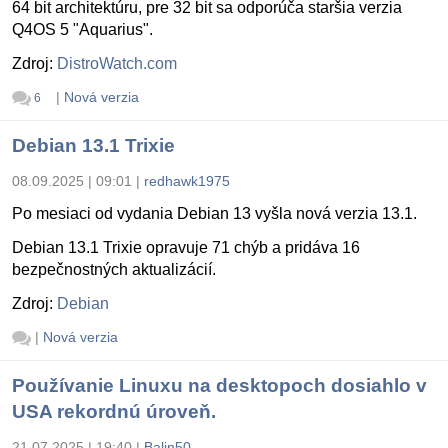
64 bit architektúru, pre 32 bit sa odporúča staršia verzia
Q4OS 5 "Aquarius".
Zdroj:
DistroWatch.com
|
Nová verzia
6
Debian 13.1 Trixie
08.09.2025 | 09:01
|
redhawk1975
Po mesiaci od vydania Debian 13 vyšla nová verzia 13.1.
Debian 13.1 Trixie opravuje 71 chýb a pridáva 16
bezpečnostných aktualizácií.
Zdroj:
Debian
|
Nová verzia
Používanie Linuxu na desktopoch dosiahlo v
USA rekordnú úroveň.
21.07.2025 | 19:40
|
Balin50