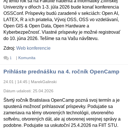
Aj tento rok sa na Fakulte riadenia a informatiky Žilinskej
Univerzity v dňoch 1-3. júla 2026 bude konať konferencia
OSSConf. Príspevky budú zaradené v sekciách: Open AI,
LATEX, R a ich priatelia, Vývoj OSS, OSS vo vzdelávaní,
Open GIS & Open Data, Open Hardware a
Kyberbezpečnosť. Vlastné príspevky je možné registrovať
do 10. júna 2026. Tešíme sa na Vašu návštevu.
Zdroj:
Web konferencie
|
Komunita
1
Prihláste prednášku na 4. ročník OpenCamp
24.01 | 14:45
|
MarekGalinski
Dátum udalosti:
25.04.2026
Štvrtý ročník Bratislava OpenCamp pozná svoj termín a je
spustená možnosť prihlasovať príspevky. Podujatie sa
zameriava na témy otvorených technológii, otvoreného
softvéru, otvorených dát, ale aj otvorenej verejnej správy a
podobne. Podujatie sa uskutoční 25.4.2026 na FIIT STU.