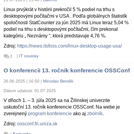
Linux prvýkrát v histórii prekročil 5 % podiel na trhu s
desktopovými počítačmi v USA . Podľa globálnych štatistík
spoločnosti StatCounter za jún 2025 má Linux teraz 5,04 %
podiel na trhu s desktopovými počítačmi, čím prekonal
kategóriu „ Neznámy “, ktorá predstavuje 4,76 %.
Zdroj:
https://news.itsfoss.com/linux-desktop-usage-usa/
|
IT novinky
2
O konferencii 13. ročník konferencie OSSConf
26.06.2025 | 16:50
|
Miroslav Bendík
Dátum udalosti:
01.07.2025
V dňoch 1. – 3. júla 2025 sa na Žilinskej univerzite
uskutoční 13. ročník konferencie OSSConf. Na webe je
zverejnený
program konferencie
ako aj
zborník
.
Zdroj:
ossconf.fri.uniza.sk
|
Komunita