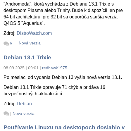
"Andromeda", ktorá vychádza z Debianu 13.1 Trixie s
desktopom Plasma alebo Trinity. Bude k dispozícii len pre
64 bit architektúru, pre 32 bit sa odporúča staršia verzia
Q4OS 5 "Aquarius".
Zdroj:
DistroWatch.com
|
Nová verzia
6
Debian 13.1 Trixie
08.09.2025 | 09:01
|
redhawk1975
Po mesiaci od vydania Debian 13 vyšla nová verzia 13.1.
Debian 13.1 Trixie opravuje 71 chýb a pridáva 16
bezpečnostných aktualizácií.
Zdroj:
Debian
|
Nová verzia
Používanie Linuxu na desktopoch dosiahlo v