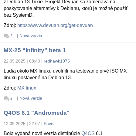
z Debian 13 Trixie. Projekt Devuan sa zameriava na
poskytovanie alternatívy k Debianu, ktorú je možné použiť
bez SystemD.
Zdroj:
https://www.devuan.org/get-devuan
|
Nová verzia
2
MX-25 “Infinity” beta 1
22.09.2025 | 08:40
|
redhawk1975
Ludia okolo MX linuxu uvolnili na testovanie prvé ISO MX
linuxu postavené na Debian 13.
Zdroj:
MX linux
|
Nová verzia
2
Q4OS 6.1 "Andromeda"
12.09.2025 | 22:07
|
Pavel
Bola vydaná nová verzia distribúcie
Q4OS
6.1