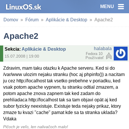
MENU
Domov
Fórum
Aplikácie & Desktop
Apache2
Apache2
halabala
Sekcia
:
Aplikácie & Desktop
Fedora 10
15.07.2008 | 19:00
Používateľ
Zdravim, mam taku otazku k Apache serveru. Ked si do
/var/www ulozim nejaku stranku (hoc aj phpinfo()) a nacitam
ju cez http://localhost tak vsetko prebehne v poriadku, ked
vsak potom apache vypnem, tu stranku odtial zmazem, a
potom apache znova zapnem tak ked zadam do
prehliadaca http://localhost tak sa tam objavi opät aj ked
subor fyzicky neexistuje. Existuje teda nejaky prikaz, ktory
zmaze tu kvazi "cache" pamat kde sa ta stranka uklada?
Vdaka
Pičoch je veľo, len nalivačoch malo!