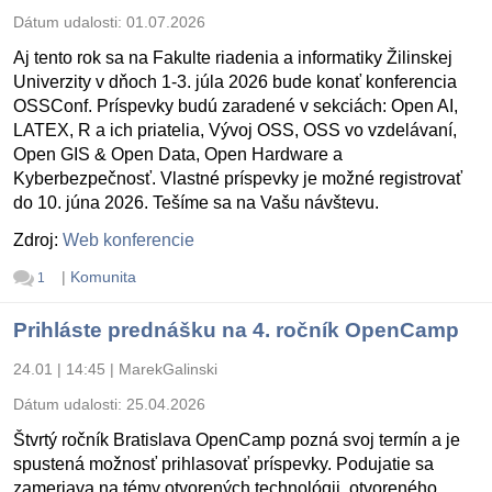
Dátum udalosti:
01.07.2026
Aj tento rok sa na Fakulte riadenia a informatiky Žilinskej
Univerzity v dňoch 1-3. júla 2026 bude konať konferencia
OSSConf. Príspevky budú zaradené v sekciách: Open AI,
LATEX, R a ich priatelia, Vývoj OSS, OSS vo vzdelávaní,
Open GIS & Open Data, Open Hardware a
Kyberbezpečnosť. Vlastné príspevky je možné registrovať
do 10. júna 2026. Tešíme sa na Vašu návštevu.
Zdroj:
Web konferencie
|
Komunita
1
Prihláste prednášku na 4. ročník OpenCamp
24.01 | 14:45
|
MarekGalinski
Dátum udalosti:
25.04.2026
Štvrtý ročník Bratislava OpenCamp pozná svoj termín a je
spustená možnosť prihlasovať príspevky. Podujatie sa
zameriava na témy otvorených technológii, otvoreného