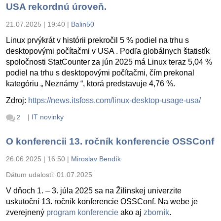
USA rekordnú úroveň.
21.07.2025 | 19:40
|
Balin50
Linux prvýkrát v histórii prekročil 5 % podiel na trhu s
desktopovými počítačmi v USA . Podľa globálnych štatistík
spoločnosti StatCounter za jún 2025 má Linux teraz 5,04 %
podiel na trhu s desktopovými počítačmi, čím prekonal
kategóriu „ Neznámy “, ktorá predstavuje 4,76 %.
Zdroj:
https://news.itsfoss.com/linux-desktop-usage-usa/
|
IT novinky
2
O konferencii 13. ročník konferencie OSSConf
26.06.2025 | 16:50
|
Miroslav Bendík
Dátum udalosti:
01.07.2025
V dňoch 1. – 3. júla 2025 sa na Žilinskej univerzite
uskutoční 13. ročník konferencie OSSConf. Na webe je
zverejnený
program konferencie
ako aj
zborník
.