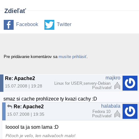
Zdieľať
Facebook
Twitter
Pre pridávanie komentárov sa
musíte prihlásiť
.
majkro
Re: Apache2
Linux for USER,servery-Debian
15.07.2008 | 19:28
Používateľ
smaz si cache prohlizece ty kvazi cachy :D
halabala
Re: Apache2
Fedora 10
15.07.2008 | 19:35
Používateľ
looool ta ja som lama :D
Pičoch je veľo, len nalivačoch malo!