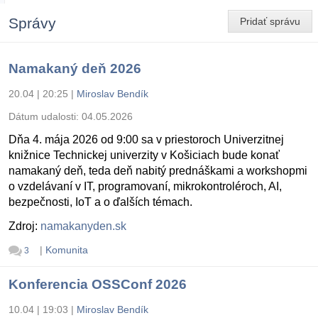
Správy
Pridať správu
Namakaný deň 2026
20.04 | 20:25
|
Miroslav Bendík
Dátum udalosti:
04.05.2026
Dňa 4. mája 2026 od 9:00 sa v priestoroch Univerzitnej
knižnice Technickej univerzity v Košiciach bude konať
namakaný deň, teda deň nabitý prednáškami a workshopmi
o vzdelávaní v IT, programovaní, mikrokontroléroch, AI,
bezpečnosti, IoT a o ďalších témach.
Zdroj:
namakanyden.sk
|
Komunita
3
Konferencia OSSConf 2026
10.04 | 19:03
|
Miroslav Bendík