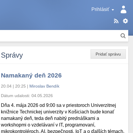
Prihlásiť
Správy
Pridať správu
Namakaný deň 2026
20.04 | 20:25
|
Miroslav Bendík
Dátum udalosti:
04.05.2026
Dňa 4. mája 2026 od 9:00 sa v priestoroch Univerzitnej
knižnice Technickej univerzity v Košiciach bude konať
namakaný deň, teda deň nabitý prednáškami a
workshopmi o vzdelávaní v IT, programovaní,
mikrokontroléroch, AI, bezpečnosti, IoT a o ďalších témach.