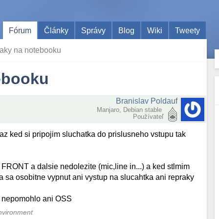
Fórum
Články
Správy
Blog
Wiki
Tweety
raky na notebooku
ebooku
Branislav Poldauf
Manjaro, Debian stable
Používateľ
az ked si pripojim sluchatka do prislusneho vstupu tak
NT a dalsie nedolezite (mic,line in...) a ked stlmim
 sa osobitne vypnut ani vystup na slucahtka ani repraky
 nepomohlo ani OSS
nvironment