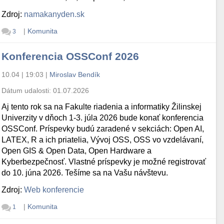
Zdroj:
namakanyden.sk
|
Komunita
3
Konferencia OSSConf 2026
10.04 | 19:03
|
Miroslav Bendík
Dátum udalosti:
01.07.2026
Aj tento rok sa na Fakulte riadenia a informatiky Žilinskej
Univerzity v dňoch 1-3. júla 2026 bude konať konferencia
OSSConf. Príspevky budú zaradené v sekciách: Open AI,
LATEX, R a ich priatelia, Vývoj OSS, OSS vo vzdelávaní,
Open GIS & Open Data, Open Hardware a
Kyberbezpečnosť. Vlastné príspevky je možné registrovať
do 10. júna 2026. Tešíme sa na Vašu návštevu.
Zdroj:
Web konferencie
|
Komunita
1