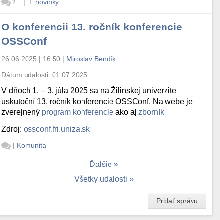
|
IT novinky
2
O konferencii 13. ročník konferencie
OSSConf
26.06.2025 | 16:50
|
Miroslav Bendík
Dátum udalosti:
01.07.2025
V dňoch 1. – 3. júla 2025 sa na Žilinskej univerzite
uskutoční 13. ročník konferencie OSSConf. Na webe je
zverejnený
program konferencie
ako aj
zborník
.
Zdroj:
ossconf.fri.uniza.sk
|
Komunita
Ďalšie
Všetky udalosti
Pridať správu