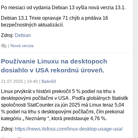
Po mesiaci od vydania Debian 13 vyšla nová verzia 13.1.
Debian 13.1 Trixie opravuje 71 chýb a pridáva 16
bezpečnostných aktualizácií.
Zdroj:
Debian
|
Nová verzia
Používanie Linuxu na desktopoch
dosiahlo v USA rekordnú úroveň.
21.07.2025 | 19:40
|
Balin50
Linux prvýkrát v histórii prekročil 5 % podiel na trhu s
desktopovými počítačmi v USA . Podľa globálnych štatistík
spoločnosti StatCounter za jún 2025 má Linux teraz 5,04
% podiel na trhu s desktopovými počítačmi, čím prekonal
kategóriu „ Neznámy “, ktorá predstavuje 4,76 %.
Zdroj:
https://news.itsfoss.com/linux-desktop-usage-usa/