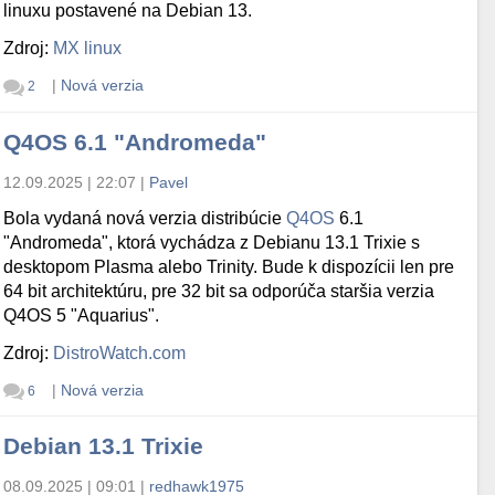
linuxu postavené na Debian 13.
Zdroj:
MX linux
|
Nová verzia
2
Q4OS 6.1 "Andromeda"
12.09.2025 | 22:07
|
Pavel
Bola vydaná nová verzia distribúcie
Q4OS
6.1
"Andromeda", ktorá vychádza z Debianu 13.1 Trixie s
desktopom Plasma alebo Trinity. Bude k dispozícii len pre
64 bit architektúru, pre 32 bit sa odporúča staršia verzia
Q4OS 5 "Aquarius".
Zdroj:
DistroWatch.com
|
Nová verzia
6
Debian 13.1 Trixie
08.09.2025 | 09:01
|
redhawk1975