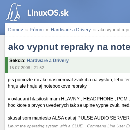
Domov
Fórum
Hardware a Drivery
ako vypnut rep
ako vypnut repraky na not
Sekcia
:
Hardware a Drivery
15.07.2008 | 21:52
pls pomozte mi ako nasmerovat zvuk iba na vystup, lebo ter
hraju ale hraju aj notebookove repraky
v ovladani hlasitosti mam HLAVNY , HEADPHONE , PCM , FRO
hociktore s prvych uvedenych tak sa uplne vypne zvuk, neda
skusal som maniesto ALSA dat aj PULSE AUDIO SERVER
Linux: the operating system with a CLUE... Command Line User E