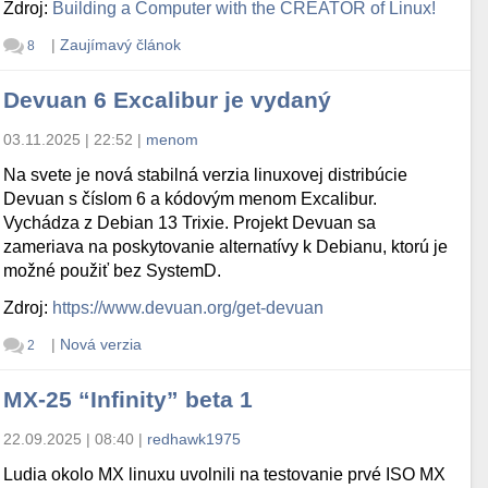
Zdroj:
Building a Computer with the CREATOR of Linux!
|
Zaujímavý článok
8
Devuan 6 Excalibur je vydaný
03.11.2025 | 22:52
|
menom
Na svete je nová stabilná verzia linuxovej distribúcie
Devuan s číslom 6 a kódovým menom Excalibur.
Vychádza z Debian 13 Trixie. Projekt Devuan sa
zameriava na poskytovanie alternatívy k Debianu, ktorú je
možné použiť bez SystemD.
Zdroj:
https://www.devuan.org/get-devuan
|
Nová verzia
2
MX-25 “Infinity” beta 1
22.09.2025 | 08:40
|
redhawk1975
Ludia okolo MX linuxu uvolnili na testovanie prvé ISO MX