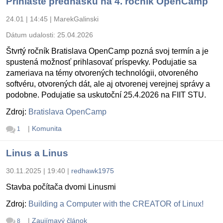
Prihláste prednášku na 4. ročník OpenCamp
24.01 | 14:45
|
MarekGalinski
Dátum udalosti:
25.04.2026
Štvrtý ročník Bratislava OpenCamp pozná svoj termín a je
spustená možnosť prihlasovať príspevky. Podujatie sa
zameriava na témy otvorených technológii, otvoreného
softvéru, otvorených dát, ale aj otvorenej verejnej správy a
podobne. Podujatie sa uskutoční 25.4.2026 na FIIT STU.
Zdroj:
Bratislava OpenCamp
|
Komunita
1
Linus a Linus
30.11.2025 | 19:40
|
redhawk1975
Stavba počítača dvomi Linusmi
Zdroj:
Building a Computer with the CREATOR of Linux!
|
Zaujímavý článok
8