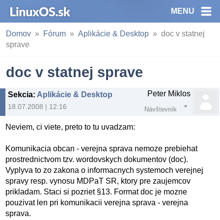
MENU
Domov
Fórum
Aplikácie & Desktop
doc v statnej
sprave
doc v statnej sprave
Peter Miklos
Sekcia
:
Aplikácie & Desktop
18.07.2008 | 12:16
Návštevník
Neviem, ci viete, preto to tu uvadzam:
Komunikacia obcan - verejna sprava nemoze prebiehat
prostrednictvom tzv. wordovskych dokumentov (doc).
Vyplyva to zo zakona o informacnych systemoch verejnej
spravy resp. vynosu MDPaT SR, ktory pre zaujemcov
prikladam. Staci si pozriet §13. Format doc je mozne
pouzivat len pri komunikacii verejna sprava - verejna
sprava.