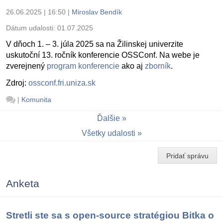
26.06.2025 | 16:50
|
Miroslav Bendík
Dátum udalosti:
01.07.2025
V dňoch 1. – 3. júla 2025 sa na Žilinskej univerzite
uskutoční 13. ročník konferencie OSSConf. Na webe je
zverejnený
program konferencie
ako aj
zborník
.
Zdroj:
ossconf.fri.uniza.sk
|
Komunita
Ďalšie
Všetky udalosti
Pridať správu
Anketa
Stretli ste sa s open-source stratégiou Bitka o