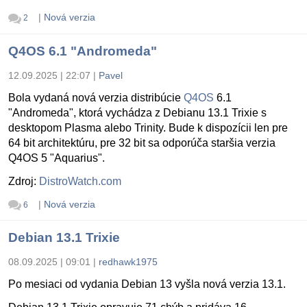
|
Nová verzia
2
Q4OS 6.1 "Andromeda"
12.09.2025 | 22:07
|
Pavel
Bola vydaná nová verzia distribúcie
Q4OS
6.1
"Andromeda", ktorá vychádza z Debianu 13.1 Trixie s
desktopom Plasma alebo Trinity. Bude k dispozícii len pre
64 bit architektúru, pre 32 bit sa odporúča staršia verzia
Q4OS 5 "Aquarius".
Zdroj:
DistroWatch.com
|
Nová verzia
6
Debian 13.1 Trixie
08.09.2025 | 09:01
|
redhawk1975
Po mesiaci od vydania Debian 13 vyšla nová verzia 13.1.