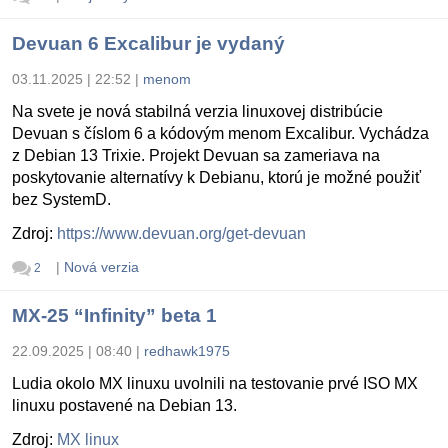
Devuan 6 Excalibur je vydaný
03.11.2025 | 22:52
|
menom
Na svete je nová stabilná verzia linuxovej distribúcie
Devuan s číslom 6 a kódovým menom Excalibur. Vychádza
z Debian 13 Trixie. Projekt Devuan sa zameriava na
poskytovanie alternatívy k Debianu, ktorú je možné použiť
bez SystemD.
Zdroj:
https://www.devuan.org/get-devuan
|
Nová verzia
2
MX-25 “Infinity” beta 1
22.09.2025 | 08:40
|
redhawk1975
Ludia okolo MX linuxu uvolnili na testovanie prvé ISO MX
linuxu postavené na Debian 13.
Zdroj:
MX linux