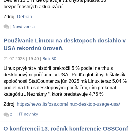
Debian 13.1 Trixie opravuje 71 chýb a pridáva 16
bezpečnostných aktualizácií.
Zdroj:
Debian
|
Nová verzia
Používanie Linuxu na desktopoch dosiahlo v
USA rekordnú úroveň.
21.07.2025 | 19:40
|
Balin50
Linux prvýkrát v histórii prekročil 5 % podiel na trhu s
desktopovými počítačmi v USA . Podľa globálnych štatistík
spoločnosti StatCounter za jún 2025 má Linux teraz 5,04 %
podiel na trhu s desktopovými počítačmi, čím prekonal
kategóriu „ Neznámy “, ktorá predstavuje 4,76 %.
Zdroj:
https://news.itsfoss.com/linux-desktop-usage-usa/
|
IT novinky
2
O konferencii 13. ročník konferencie OSSConf