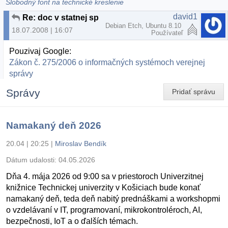
Slobodný font na technické kreslenie
david1
Re: doc v statnej sprave
Debian Etch, Ubuntu 8.10
18.07.2008 | 16:07
Používateľ
Pouzivaj Google:
Zákon č. 275/2006 o informačných systémoch verejnej
správy
Správy
Pridať správu
Namakaný deň 2026
20.04 | 20:25
|
Miroslav Bendík
Dátum udalosti:
04.05.2026
Dňa 4. mája 2026 od 9:00 sa v priestoroch Univerzitnej
knižnice Technickej univerzity v Košiciach bude konať
namakaný deň, teda deň nabitý prednáškami a workshopmi
o vzdelávaní v IT, programovaní, mikrokontroléroch, AI,
bezpečnosti, IoT a o ďalších témach.