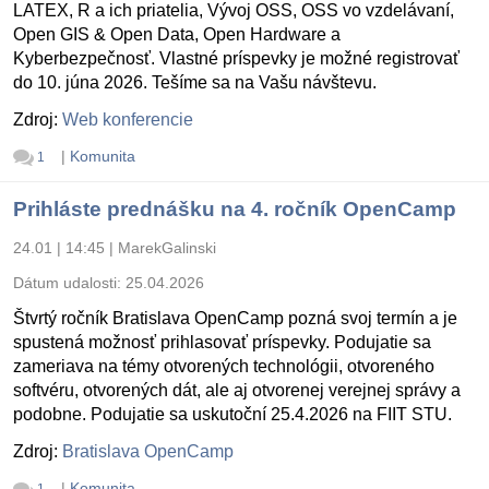
LATEX, R a ich priatelia, Vývoj OSS, OSS vo vzdelávaní,
Open GIS & Open Data, Open Hardware a
Kyberbezpečnosť. Vlastné príspevky je možné registrovať
do 10. júna 2026. Tešíme sa na Vašu návštevu.
Zdroj:
Web konferencie
|
Komunita
1
Prihláste prednášku na 4. ročník OpenCamp
24.01 | 14:45
|
MarekGalinski
Dátum udalosti:
25.04.2026
Štvrtý ročník Bratislava OpenCamp pozná svoj termín a je
spustená možnosť prihlasovať príspevky. Podujatie sa
zameriava na témy otvorených technológii, otvoreného
softvéru, otvorených dát, ale aj otvorenej verejnej správy a
podobne. Podujatie sa uskutoční 25.4.2026 na FIIT STU.
Zdroj:
Bratislava OpenCamp
|
Komunita