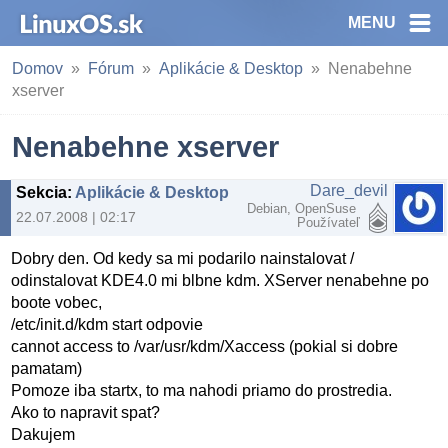
MENU
Domov
Fórum
Aplikácie & Desktop
Nenabehne
xserver
Nenabehne xserver
Dare_devil
Sekcia
:
Aplikácie & Desktop
Debian, OpenSuse
22.07.2008 | 02:17
Používateľ
Dobry den. Od kedy sa mi podarilo nainstalovat /
odinstalovat KDE4.0 mi blbne kdm. XServer nenabehne po
boote vobec,
/etc/init.d/kdm start odpovie
cannot access to /var/usr/kdm/Xaccess (pokial si dobre
pamatam)
Pomoze iba startx, to ma nahodi priamo do prostredia.
Ako to napravit spat?
Dakujem