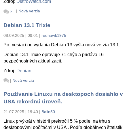
Zdroj:
DistroWatch.com
|
Nová verzia
6
Debian 13.1 Trixie
08.09.2025 | 09:01
|
redhawk1975
Po mesiaci od vydania Debian 13 vyšla nová verzia 13.1.
Debian 13.1 Trixie opravuje 71 chýb a pridáva 16
bezpečnostných aktualizácií.
Zdroj:
Debian
|
Nová verzia
Používanie Linuxu na desktopoch dosiahlo v
USA rekordnú úroveň.
21.07.2025 | 19:40
|
Balin50
Linux prvýkrát v histórii prekročil 5 % podiel na trhu s
desktopovými počítačmi v USA . Podľa globálnych štatistík