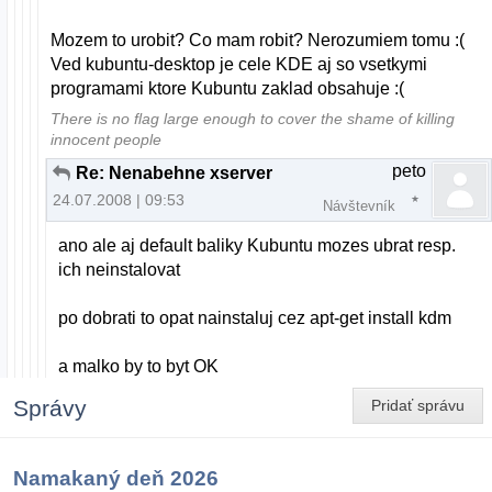
Mozem to urobit? Co mam robit? Nerozumiem tomu :(
Ved kubuntu-desktop je cele KDE aj so vsetkymi
programami ktore Kubuntu zaklad obsahuje :(
There is no flag large enough to cover the shame of killing
innocent people
peto
Re: Nenabehne xserver
24.07.2008 | 09:53
Návštevník
ano ale aj default baliky Kubuntu mozes ubrat resp.
ich neinstalovat
po dobrati to opat nainstaluj cez apt-get install kdm
a malko by to byt OK
Správy
Pridať správu
Namakaný deň 2026