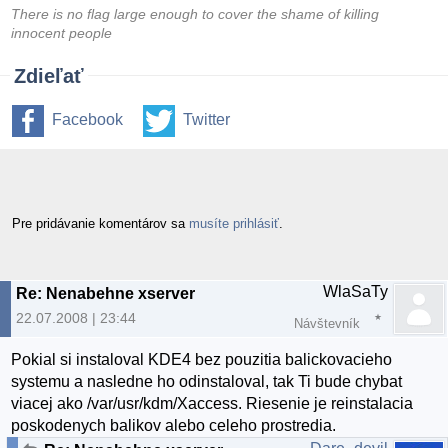
There is no flag large enough to cover the shame of killing
innocent people
Zdieľať
Facebook
Twitter
Pre pridávanie komentárov sa
musíte prihlásiť
.
WlaSaTy
Re: Nenabehne xserver
22.07.2008 | 23:44
Návštevník
Pokial si instaloval KDE4 bez pouzitia balickovacieho
systemu a nasledne ho odinstaloval, tak Ti bude chybat
viacej ako /var/usr/kdm/Xaccess. Riesenie je reinstalacia
poskodenych balikov alebo celeho prostredia.