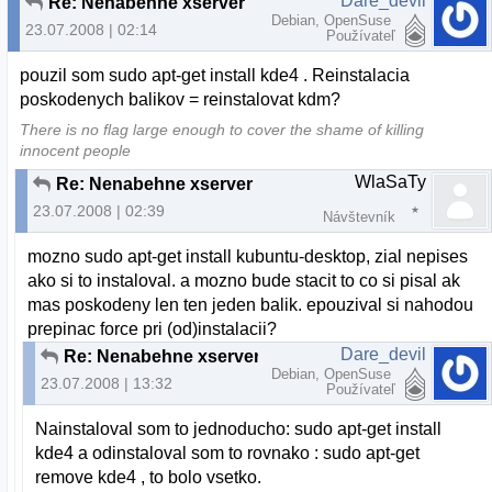
Dare_devil
Re: Nenabehne xserver
Debian, OpenSuse
23.07.2008 | 02:14
Používateľ
pouzil som sudo apt-get install kde4 . Reinstalacia
poskodenych balikov = reinstalovat kdm?
There is no flag large enough to cover the shame of killing
innocent people
WlaSaTy
Re: Nenabehne xserver
23.07.2008 | 02:39
Návštevník
mozno sudo apt-get install kubuntu-desktop, zial nepises
ako si to instaloval. a mozno bude stacit to co si pisal ak
mas poskodeny len ten jeden balik. epouzival si nahodou
prepinac force pri (od)instalacii?
Dare_devil
Re: Nenabehne xserver
Debian, OpenSuse
23.07.2008 | 13:32
Používateľ
Nainstaloval som to jednoducho: sudo apt-get install
kde4 a odinstaloval som to rovnako : sudo apt-get
remove kde4 , to bolo vsetko.