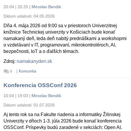
20.04 | 20:25
|
Miroslav Bendík
Dátum udalosti:
04.05.2026
Dňa 4. mája 2026 od 9:00 sa v priestoroch Univerzitnej
knižnice Technickej univerzity v Košiciach bude konať
namakaný deň, teda deň nabitý prednáškami a workshopmi
o vzdelávaní v IT, programovaní, mikrokontroléroch, AI,
bezpečnosti, IoT a o ďalších témach.
Zdroj:
namakanyden.sk
|
Komunita
3
Konferencia OSSConf 2026
10.04 | 19:03
|
Miroslav Bendík
Dátum udalosti:
01.07.2026
Aj tento rok sa na Fakulte riadenia a informatiky Žilinskej
Univerzity v dňoch 1-3. júla 2026 bude konať konferencia
OSSConf. Príspevky budú zaradené v sekciách: Open AI,