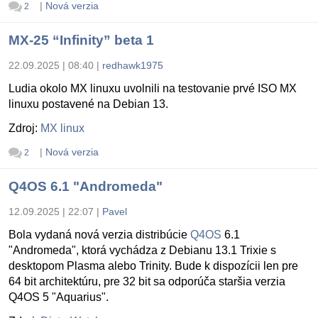
|
Nová verzia
2
MX-25 “Infinity” beta 1
22.09.2025 | 08:40
|
redhawk1975
Ludia okolo MX linuxu uvolnili na testovanie prvé ISO MX
linuxu postavené na Debian 13.
Zdroj:
MX linux
|
Nová verzia
2
Q4OS 6.1 "Andromeda"
12.09.2025 | 22:07
|
Pavel
Bola vydaná nová verzia distribúcie
Q4OS
6.1
"Andromeda", ktorá vychádza z Debianu 13.1 Trixie s
desktopom Plasma alebo Trinity. Bude k dispozícii len pre
64 bit architektúru, pre 32 bit sa odporúča staršia verzia
Q4OS 5 "Aquarius".