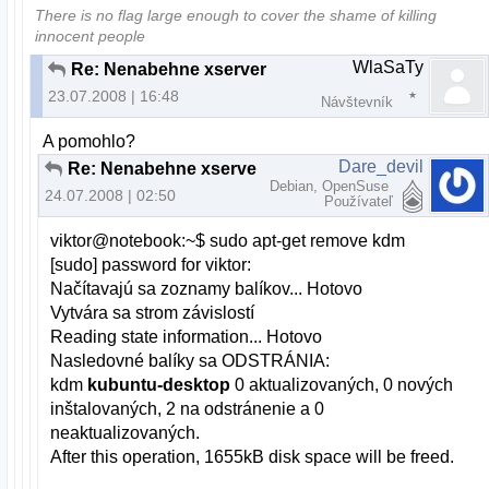
There is no flag large enough to cover the shame of killing
innocent people
WlaSaTy
Re: Nenabehne xserver
23.07.2008 | 16:48
Návštevník
A pomohlo?
Dare_devil
Re: Nenabehne xserver
Debian, OpenSuse
24.07.2008 | 02:50
Používateľ
viktor@notebook:~$ sudo apt-get remove kdm
[sudo] password for viktor:
Načítavajú sa zoznamy balíkov... Hotovo
Vytvára sa strom závislostí
Reading state information... Hotovo
Nasledovné balíky sa ODSTRÁNIA:
kdm
kubuntu-desktop
0 aktualizovaných, 0 nových
inštalovaných, 2 na odstránenie a 0
neaktualizovaných.
After this operation, 1655kB disk space will be freed.