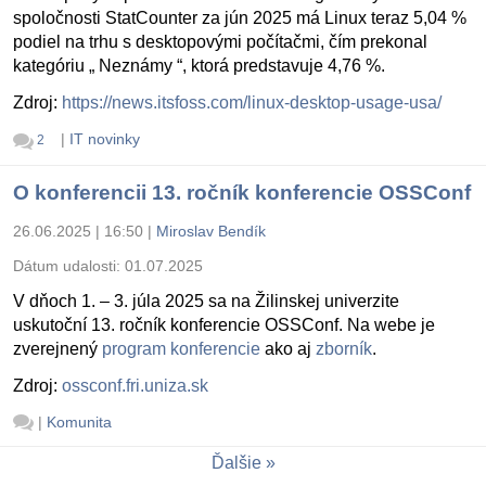
spoločnosti StatCounter za jún 2025 má Linux teraz 5,04 %
podiel na trhu s desktopovými počítačmi, čím prekonal
kategóriu „ Neznámy “, ktorá predstavuje 4,76 %.
Zdroj:
https://news.itsfoss.com/linux-desktop-usage-usa/
|
IT novinky
2
O konferencii 13. ročník konferencie OSSConf
26.06.2025 | 16:50
|
Miroslav Bendík
Dátum udalosti:
01.07.2025
V dňoch 1. – 3. júla 2025 sa na Žilinskej univerzite
uskutoční 13. ročník konferencie OSSConf. Na webe je
zverejnený
program konferencie
ako aj
zborník
.
Zdroj:
ossconf.fri.uniza.sk
|
Komunita
Ďalšie