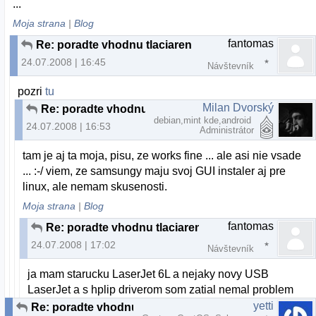
...
Moja strana
|
Blog
fantomas
Re: poradte vhodnu tlaciaren
24.07.2008 | 16:45
Návštevník
pozri
tu
Milan Dvorský
Re: poradte vhodnu tlaciaren
debian,mint kde,android
24.07.2008 | 16:53
Administrátor
tam je aj ta moja, pisu, ze works fine ... ale asi nie vsade
... :-/ viem, ze samsungy maju svoj GUI instaler aj pre
linux, ale nemam skusenosti.
Moja strana
|
Blog
fantomas
Re: poradte vhodnu tlaciaren
24.07.2008 | 17:02
Návštevník
ja mam starucku LaserJet 6L a nejaky novy USB
LaserJet a s hplip driverom som zatial nemal problem
yetti
Re: poradte vhodnu tlaciaren