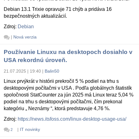
Debian 13.1 Trixie opravuje 71 chýb a pridáva 16
bezpečnostných aktualizácií.
Zdroj:
Debian
|
Nová verzia
Používanie Linuxu na desktopoch dosiahlo v
USA rekordnú úroveň.
21.07.2025 | 19:40
|
Balin50
Linux prvýkrát v histórii prekročil 5 % podiel na trhu s
desktopovými počítačmi v USA . Podľa globálnych štatistík
spoločnosti StatCounter za jún 2025 má Linux teraz 5,04 %
podiel na trhu s desktopovými počítačmi, čím prekonal
kategóriu „ Neznámy “, ktorá predstavuje 4,76 %.
Zdroj:
https://news.itsfoss.com/linux-desktop-usage-usa/
|
IT novinky
2