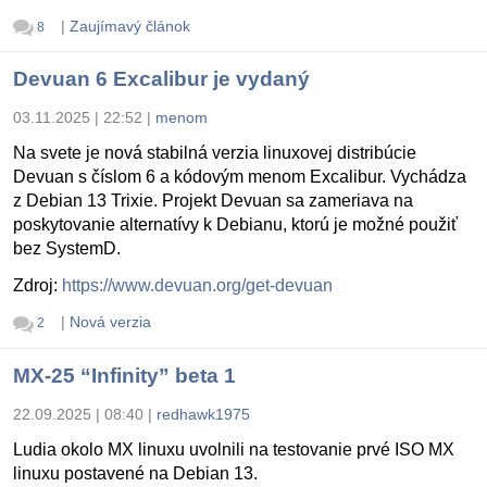
|
Zaujímavý článok
8
Devuan 6 Excalibur je vydaný
03.11.2025 | 22:52
|
menom
Na svete je nová stabilná verzia linuxovej distribúcie
Devuan s číslom 6 a kódovým menom Excalibur. Vychádza
z Debian 13 Trixie. Projekt Devuan sa zameriava na
poskytovanie alternatívy k Debianu, ktorú je možné použiť
bez SystemD.
Zdroj:
https://www.devuan.org/get-devuan
|
Nová verzia
2
MX-25 “Infinity” beta 1
22.09.2025 | 08:40
|
redhawk1975
Ludia okolo MX linuxu uvolnili na testovanie prvé ISO MX
linuxu postavené na Debian 13.