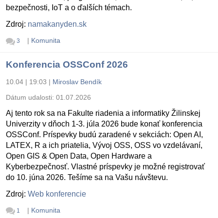
bezpečnosti, IoT a o ďalších témach.
Zdroj:
namakanyden.sk
|
Komunita
3
Konferencia OSSConf 2026
10.04 | 19:03
|
Miroslav Bendík
Dátum udalosti:
01.07.2026
Aj tento rok sa na Fakulte riadenia a informatiky Žilinskej
Univerzity v dňoch 1-3. júla 2026 bude konať konferencia
OSSConf. Príspevky budú zaradené v sekciách: Open AI,
LATEX, R a ich priatelia, Vývoj OSS, OSS vo vzdelávaní,
Open GIS & Open Data, Open Hardware a
Kyberbezpečnosť. Vlastné príspevky je možné registrovať
do 10. júna 2026. Tešíme sa na Vašu návštevu.
Zdroj:
Web konferencie
|
Komunita
1