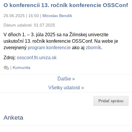
O konferencii 13. ročník konferencie OSSConf
26.06.2025 | 16:50
|
Miroslav Bendík
Dátum udalosti:
01.07.2025
V dňoch 1. – 3. júla 2025 sa na Žilinskej univerzite
uskutoční 13. ročník konferencie OSSConf. Na webe je
zverejnený
program konferencie
ako aj
zborník
.
Zdroj:
ossconf.fri.uniza.sk
|
Komunita
Ďalšie
Všetky udalosti
Pridať správu
Anketa