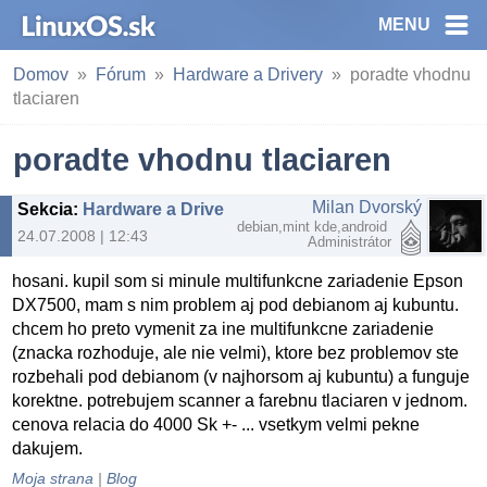
MENU
Domov
Fórum
Hardware a Drivery
poradte vhodnu
tlaciaren
poradte vhodnu tlaciaren
Milan Dvorský
Sekcia
:
Hardware a Drivery
debian,mint kde,android
24.07.2008 | 12:43
Administrátor
hosani. kupil som si minule multifunkcne zariadenie Epson
DX7500, mam s nim problem aj pod debianom aj kubuntu.
chcem ho preto vymenit za ine multifunkcne zariadenie
(znacka rozhoduje, ale nie velmi), ktore bez problemov ste
rozbehali pod debianom (v najhorsom aj kubuntu) a funguje
korektne. potrebujem scanner a farebnu tlaciaren v jednom.
cenova relacia do 4000 Sk +- ... vsetkym velmi pekne
dakujem.
Moja strana
|
Blog