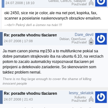
Gentoo, CentOS, Sabayon
24.07.2008 | 18:10
Používateľ
oki 2450, sice nie je color, ale ma net port, kopirka, fax,
scanner a posielanie naskenovanych obrazkov emailom.
--<br/> Pekný deň a úsmev na tvári !!!
Dare_devil
Re: poradte vhodnu tlaciaren
Debian, OpenSuse
24.07.2008 | 17:08
Používateľ
Ja mam canon pixma mp150 a to multifunkcne pokial sa
dobre pamatam strajkovalo iba na ubuntu 6.10, na verziach
potom to zacalo automaticky rozpoznavat tlaciaren pri
pripojeni a detekovalo zariadenie. So skenovanim som
taktiez problem nemal.
There is no flag large enough to cover the shame of killing
innocent people
lesny_skriatok
Re: poradte vhodnu tlaciaren
Xubuntu
24.07.2008 | 21:43
Používateľ