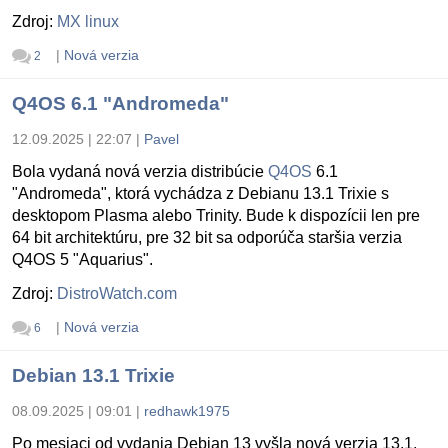
Zdroj:
MX linux
|
Nová verzia
2
Q4OS 6.1 "Andromeda"
12.09.2025 | 22:07
|
Pavel
Bola vydaná nová verzia distribúcie
Q4OS
6.1
"Andromeda", ktorá vychádza z Debianu 13.1 Trixie s
desktopom Plasma alebo Trinity. Bude k dispozícii len pre
64 bit architektúru, pre 32 bit sa odporúča staršia verzia
Q4OS 5 "Aquarius".
Zdroj:
DistroWatch.com
|
Nová verzia
6
Debian 13.1 Trixie
08.09.2025 | 09:01
|
redhawk1975
Po mesiaci od vydania Debian 13 vyšla nová verzia 13.1.