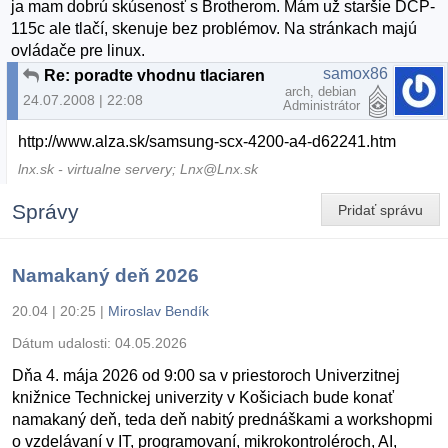
ja mam dobrú skúsenosť s Brotherom. Mám už staršie DCP-
115c ale tlačí, skenuje bez problémov. Na stránkach majú
ovládače pre linux.
samox86
Re: poradte vhodnu tlaciaren
arch, debian
24.07.2008 | 22:08
Administrátor
http://www.alza.sk/samsung-scx-4200-a4-d62241.htm
lnx.sk - virtualne servery; Lnx@Lnx.sk
Správy
Pridať správu
Namakaný deň 2026
20.04 | 20:25
|
Miroslav Bendík
Dátum udalosti:
04.05.2026
Dňa 4. mája 2026 od 9:00 sa v priestoroch Univerzitnej
knižnice Technickej univerzity v Košiciach bude konať
namakaný deň, teda deň nabitý prednáškami a workshopmi
o vzdelávaní v IT, programovaní, mikrokontroléroch, AI,