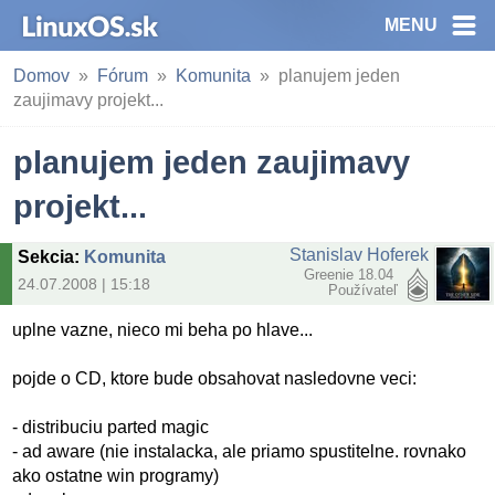
MENU
Domov
Fórum
Komunita
planujem jeden
zaujimavy projekt...
planujem jeden zaujimavy
projekt...
Stanislav Hoferek
Sekcia
:
Komunita
Greenie 18.04
24.07.2008 | 15:18
Používateľ
uplne vazne, nieco mi beha po hlave...
pojde o CD, ktore bude obsahovat nasledovne veci:
- distribuciu parted magic
- ad aware (nie instalacka, ale priamo spustitelne. rovnako
ako ostatne win programy)