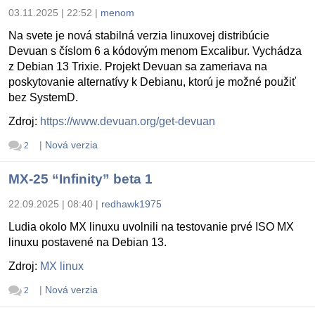
03.11.2025 | 22:52
|
menom
Na svete je nová stabilná verzia linuxovej distribúcie
Devuan s číslom 6 a kódovým menom Excalibur. Vychádza
z Debian 13 Trixie. Projekt Devuan sa zameriava na
poskytovanie alternatívy k Debianu, ktorú je možné použiť
bez SystemD.
Zdroj:
https://www.devuan.org/get-devuan
|
Nová verzia
2
MX-25 “Infinity” beta 1
22.09.2025 | 08:40
|
redhawk1975
Ludia okolo MX linuxu uvolnili na testovanie prvé ISO MX
linuxu postavené na Debian 13.
Zdroj:
MX linux
|
Nová verzia
2