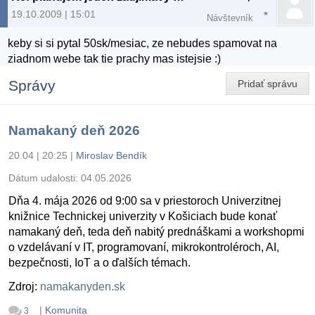
19.10.2009 | 15:01
Návštevník
keby si si pytal 50sk/mesiac, ze nebudes spamovat na
ziadnom webe tak tie prachy mas istejsie :)
Správy
Pridať správu
Namakaný deň 2026
20.04 | 20:25
|
Miroslav Bendík
Dátum udalosti:
04.05.2026
Dňa 4. mája 2026 od 9:00 sa v priestoroch Univerzitnej
knižnice Technickej univerzity v Košiciach bude konať
namakaný deň, teda deň nabitý prednáškami a workshopmi
o vzdelávaní v IT, programovaní, mikrokontroléroch, AI,
bezpečnosti, IoT a o ďalších témach.
Zdroj:
namakanyden.sk
|
Komunita
3