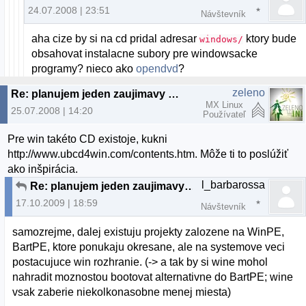
24.07.2008 | 23:51
Návštevník
aha cize by si na cd pridal adresar
ktory bude
windows/
obsahovat instalacne subory pre windowsacke
programy? nieco ako
opendvd
?
zeleno
Re: planujem jeden zaujimavy projekt...
MX Linux
25.07.2008 | 14:20
Používateľ
Pre win takéto CD existoje, kukni
http://www.ubcd4win.com/contents.htm. Môže ti to poslúžiť
ako inšpirácia.
l_barbarossa
Re: planujem jeden zaujimavy projekt...
17.10.2009 | 18:59
Návštevník
samozrejme, dalej existuju projekty zalozene na WinPE,
BartPE, ktore ponukaju okresane, ale na systemove veci
postacujuce win rozhranie. (-> a tak by si wine mohol
nahradit moznostou bootovat alternativne do BartPE; wine
vsak zaberie niekolkonasobne menej miesta)