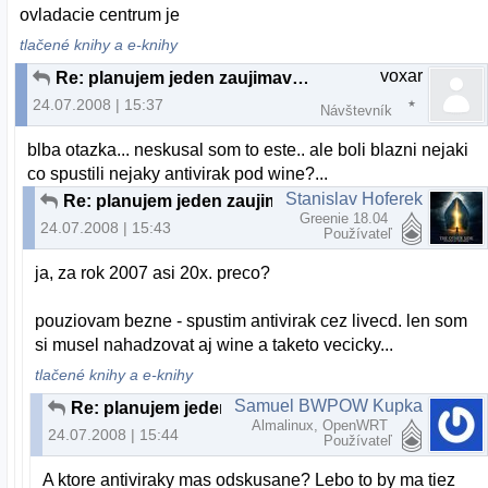
ovladacie centrum je
tlačené knihy a e-knihy
voxar
Re: planujem jeden zaujimavy projekt...
24.07.2008 | 15:37
Návštevník
blba otazka... neskusal som to este.. ale boli blazni nejaki
co spustili nejaky antivirak pod wine?...
Stanislav Hoferek
Re: planujem jeden zaujimavy projekt...
Greenie 18.04
24.07.2008 | 15:43
Používateľ
ja, za rok 2007 asi 20x. preco?
pouziovam bezne - spustim antivirak cez livecd. len som
si musel nahadzovat aj wine a taketo vecicky...
tlačené knihy a e-knihy
Samuel BWPOW Kupka
Re: planujem jeden zaujimavy projekt...
Almalinux, OpenWRT
24.07.2008 | 15:44
Používateľ
A ktore antiviraky mas odskusane? Lebo to by ma tiez