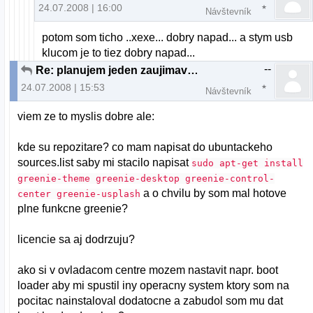
24.07.2008 | 16:00
Návštevník
potom som ticho ..xexe... dobry napad... a stym usb
klucom je to tiez dobry napad...
--
Re: planujem jeden zaujimavy projekt...
24.07.2008 | 15:53
Návštevník
viem ze to myslis dobre ale:
kde su repozitare? co mam napisat do ubuntackeho
sources.list saby mi stacilo napisat
sudo apt-get install
greenie-theme greenie-desktop greenie-control-
a o chvilu by som mal hotove
center greenie-usplash
plne funkcne greenie?
licencie sa aj dodrzuju?
ako si v ovladacom centre mozem nastavit napr. boot
loader aby mi spustil iny operacny system ktory som na
pocitac nainstaloval dodatocne a zabudol som mu dat