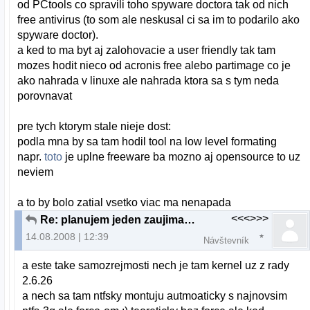
od PCtools co spravili toho spyware doctora tak od nich
free antivirus (to som ale neskusal ci sa im to podarilo ako
spyware doctor).
a ked to ma byt aj zalohovacie a user friendly tak tam
mozes hodit nieco od acronis free alebo partimage co je
ako nahrada v linuxe ale nahrada ktora sa s tym neda
porovnavat
pre tych ktorym stale nieje dost:
podla mna by sa tam hodil tool na low level formating
napr.
toto
je uplne freeware ba mozno aj opensource to uz
neviem
a to by bolo zatial vsetko viac ma nenapada
<<<>>>
Re: planujem jeden zaujimavy projekt...
14.08.2008 | 12:39
Návštevník
a este take samozrejmosti nech je tam kernel uz z rady
2.6.26
a nech sa tam ntfsky montuju autmoaticky s najnovsim