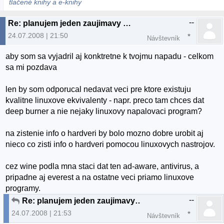
tlačené knihy a e-knihy
--
Re: planujem jeden zaujimavy projekt...
24.07.2008 | 21:50
Návštevník
aby som sa vyjadril aj konktretne k tvojmu napadu - celkom
sa mi pozdava
len by som odporucal nedavat veci pre ktore existuju
kvalitne linuxove ekvivalenty - napr. preco tam chces dat
deep burner a nie nejaky linuxovy napalovaci program?
na zistenie info o hardveri by bolo mozno dobre urobit aj
nieco co zisti info o hardveri pomocou linuxovych nastrojov.
cez wine podla mna staci dat ten ad-aware, antivirus, a
pripadne aj everest a na ostatne veci priamo linuxove
programy.
--
Re: planujem jeden zaujimavy projekt...
24.07.2008 | 21:53
Návštevník