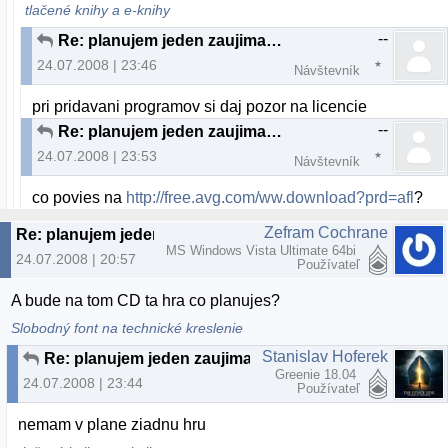
tlačené knihy a e-knihy
--
Re: planujem jeden zaujimavy projekt...
24.07.2008 | 23:46
Návštevník
pri pridavani programov si daj pozor na licencie
--
Re: planujem jeden zaujimavy projekt...
24.07.2008 | 23:53
Návštevník
co povies na
http://free.avg.com/ww.download?prd=afl
?
Zefram Cochrane
Re: planujem jeden zaujimavy projekt...
MS Windows Vista Ultimate 64bi
24.07.2008 | 20:57
Používateľ
A bude na tom CD ta hra co planujes?
Slobodný font na technické kreslenie
Stanislav Hoferek
Re: planujem jeden zaujimavy projekt...
Greenie 18.04
24.07.2008 | 23:44
Používateľ
nemam v plane ziadnu hru