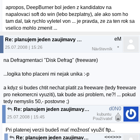
apropos, DeepBurner bol jeden z kandidatov na
napalovaci soft do win (lebo bezplatny), ale ako som ho
tam dal, tak rychlo vyletel von ... je pravda, ze za ten rok sa
vselico mohlo zmenit ...
eM
Re: planujem jeden zaujimavy projekt...
25.07.2008 | 15:26
Návštevník
na Defragmentaci "Disk Defrag" (freeware)
...logika toho placeni mi nejak unika :-p
a kdyz si budes chtit nechat platit za freeware (tedy freeware
pro nekomercni vyuziti), tak bude asi problem, ne?! ... pokud
tedy nemyslis 50,- postovne ;)
d0N0
Re: planujem jeden zaujimavy projekt...
kubuntu
25.07.2008 | 15:45
Používateľ
Pri platenej verzii budeš mať možnosť využiť ftp...
<<<>>>
Re: planujem jeden zaujimavy projekt...