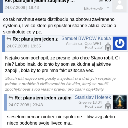
Re: planujem jeden zaujimavy projekt...
24.07.2008 | 18:43
Návštevník
co tak navrhnut esetu distribuciu na obnovu zavireneho
systemu, live cd ktore pri spusteni stiahne aktualizacie a
skontroluje cely pc.
Samuel BWPOW Kupka
Re: planujem jeden zaujimavy projekt...
Almalinux, OpenWRT
24.07.2008 | 19:35
Používateľ
Nejako som pochopil, ze presne toto chce Stano robit. Ci
nie? Lebo inak, do tohto by som sa kludne aj aktivne
zapojil, bola by to pre mna fakt uzitocna vec.
Strach dát najevo své pocity a zjednat si u druhých respekt je
jedním z problémů civilizovaného člověka, který se naučil
zpochybňovat svou vlastní pravdu pro zdání objektivity
Stanislav Hoferek
Re: planujem jeden zaujimavy projekt...
Greenie 18.04
24.07.2008 | 23:43
Používateľ
s esetom nemam vobec nic spolocne... btw avg alebo
nieco podobne svoje livecd ma...