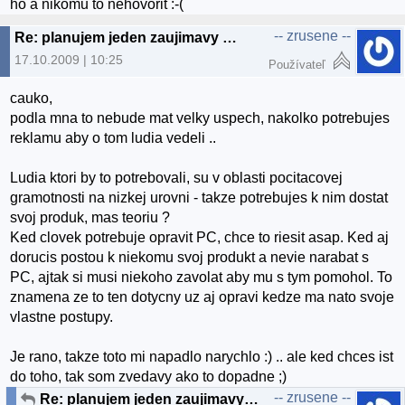
ho a nikomu to nehovorit :-(
-- zrusene --
Re: planujem jeden zaujimavy projekt...
17.10.2009 | 10:25
Používateľ
cauko,
podla mna to nebude mat velky uspech, nakolko potrebujes
reklamu aby o tom ludia vedeli ..
Ludia ktori by to potrebovali, su v oblasti pocitacovej
gramotnosti na nizkej urovni - takze potrebujes k nim dostat
svoj produk, mas teoriu ?
Ked clovek potrebuje opravit PC, chce to riesit asap. Ked aj
dorucis postou k niekomu svoj produkt a nevie narabat s
PC, ajtak si musi niekoho zavolat aby mu s tym pomohol. To
znamena ze to ten dotycny uz aj opravi kedze ma nato svoje
vlastne postupy.
Je rano, takze toto mi napadlo narychlo :) .. ale ked chces ist
do toho, tak som zvedavy ako to dopadne ;)
-- zrusene --
Re: planujem jeden zaujimavy projekt...