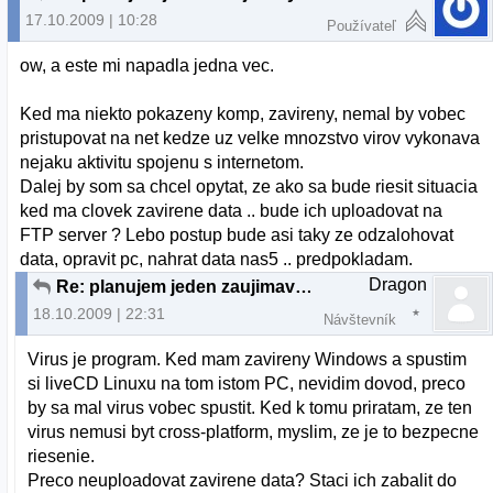
17.10.2009 | 10:28
Používateľ
ow, a este mi napadla jedna vec.
Ked ma niekto pokazeny komp, zavireny, nemal by vobec
pristupovat na net kedze uz velke mnozstvo virov vykonava
nejaku aktivitu spojenu s internetom.
Dalej by som sa chcel opytat, ze ako sa bude riesit situacia
ked ma clovek zavirene data .. bude ich uploadovat na
FTP server ? Lebo postup bude asi taky ze odzalohovat
data, opravit pc, nahrat data nas5 .. predpokladam.
Dragon
Re: planujem jeden zaujimavy projekt...
18.10.2009 | 22:31
Návštevník
Virus je program. Ked mam zavireny Windows a spustim
si liveCD Linuxu na tom istom PC, nevidim dovod, preco
by sa mal virus vobec spustit. Ked k tomu priratam, ze ten
virus nemusi byt cross-platform, myslim, ze je to bezpecne
riesenie.
Preco neuploadovat zavirene data? Staci ich zabalit do