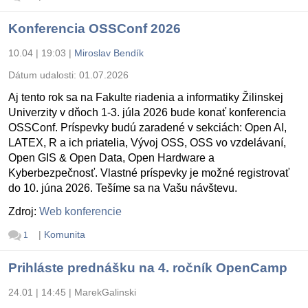
Konferencia OSSConf 2026
10.04 | 19:03
|
Miroslav Bendík
Dátum udalosti:
01.07.2026
Aj tento rok sa na Fakulte riadenia a informatiky Žilinskej
Univerzity v dňoch 1-3. júla 2026 bude konať konferencia
OSSConf. Príspevky budú zaradené v sekciách: Open AI,
LATEX, R a ich priatelia, Vývoj OSS, OSS vo vzdelávaní,
Open GIS & Open Data, Open Hardware a
Kyberbezpečnosť. Vlastné príspevky je možné registrovať
do 10. júna 2026. Tešíme sa na Vašu návštevu.
Zdroj:
Web konferencie
|
Komunita
1
Prihláste prednášku na 4. ročník OpenCamp
24.01 | 14:45
|
MarekGalinski