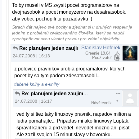
To by museli v MS zvysit pocet programatorov na
dvojnasobok a pocet moneyzerov na desatnasobok,
aby vobec pochopili tu poziadavku :)
Strach dát najevo své pocity a zjednat si u druhých respekt je
jedním z problémů civilizovaného člověka, který se naučil
zpochybňovat svou vlastní pravdu pro zdání objektivity
Stanislav Hoferek
Re: planujem jeden zaujimavy projekt...
Greenie 18.04
24.07.2008 | 16:13
Používateľ
z polovice pravnikov urobia programatorov, ktorych
pocet by sa tym padom zdesatnasobil...
tlačené knihy a e-knihy
---
Re: planujem jeden zaujimavy projekt...
24.07.2008 | 16:17
Návštevník
ved ty si tiez taky linuxovy pravnik, napadov milion a
ludia pomahajte... Pripadas mi ako linuxovy Luptak,
spravil karieru a prd vedel, nevedel mozno ani pisat.
Ale zazil svojich 15 minut slavy v bavoraku.