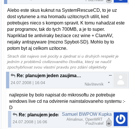
Alebo este skus kuknut na SystemRescueCD, to je uz
dost vytunene a ma hromadu uzitocnych utilit, ked
potrebujes nieco s kompom spravit. K tomu nahadzat este
par programov, tak do tych 700MB, a je to super.
Napriklad tie antiviraky beziace cez wine + ClamAV,
nejaky antispyware (mozno Spybot-SD). Mohlo by to
potom byt aj celkom uzitocne.
Strach dát najevo své pocity a zjednat si u druhých respekt je
jedním z problémů civilizovaného člověka, který se naučil
zpochybňovat svou vlastní pravdu pro zdání objektivity
--
Re: planujem jeden zaujimavy projekt...
24.07.2008 | 16:04
Návštevník
najlepsie by bolo napisat do mikrosoftu ze potrebuje
windows live cd na odvirenie nainstalovaneho systemu :-
D
Samuel BWPOW Kupka
Re: planujem jeden zaujimavy projekt...
Almalinux, OpenWRT
24.07.2008 | 16:06
Používateľ