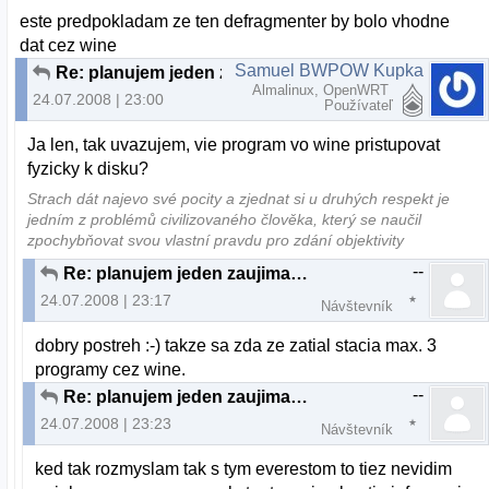
este predpokladam ze ten defragmenter by bolo vhodne
dat cez wine
Samuel BWPOW Kupka
Re: planujem jeden zaujimavy projekt...
Almalinux, OpenWRT
24.07.2008 | 23:00
Používateľ
Ja len, tak uvazujem, vie program vo wine pristupovat
fyzicky k disku?
Strach dát najevo své pocity a zjednat si u druhých respekt je
jedním z problémů civilizovaného člověka, který se naučil
zpochybňovat svou vlastní pravdu pro zdání objektivity
--
Re: planujem jeden zaujimavy projekt...
24.07.2008 | 23:17
Návštevník
dobry postreh :-) takze sa zda ze zatial stacia max. 3
programy cez wine.
--
Re: planujem jeden zaujimavy projekt...
24.07.2008 | 23:23
Návštevník
ked tak rozmyslam tak s tym everestom to tiez nevidim