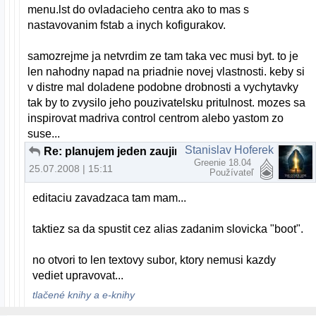
menu.lst do ovladacieho centra ako to mas s
nastavovanim fstab a inych kofigurakov.
samozrejme ja netvrdim ze tam taka vec musi byt. to je
len nahodny napad na priadnie novej vlastnosti. keby si
v distre mal doladene podobne drobnosti a vychytavky
tak by to zvysilo jeho pouzivatelsku pritulnost. mozes sa
inspirovat madriva control centrom alebo yastom zo
suse...
Stanislav Hoferek
Re: planujem jeden zaujimavy projekt...
Greenie 18.04
25.07.2008 | 15:11
Používateľ
editaciu zavadzaca tam mam...
taktiez sa da spustit cez alias zadanim slovicka "boot".
no otvori to len textovy subor, ktory nemusi kazdy
vediet upravovat...
tlačené knihy a e-knihy