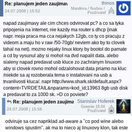
thinos
Re: planujem jeden zaujimavy projekt...
Mandriva / fluxbox /
24.07.2008 | 15:52
Používateľ
napad zaujimavy ale cim chces odvirovat pc? a co sa tyka
pripojenia na internet, nie kazdy ma router s dhcp (inak
napr. moja praca ma cca nejakych 12gb, co ty co pracuju z
videom a maju ho v raw /50-70gb/ neviem ako by to clovek
tahal na net). mozno nejaky linux ktory by bootol do pamate
a cd by vysunul aby si mohol na dvd napalit data. alebo
sialeny napad predavat usb kluce zo zachranym linuxom
aby si clovek rovno mohol odzalohovat data priamo na kluc
/niekde sa aj rozoberala tema o instalovani na usb a
trvanlivosti kluca/. napr http://www.shark.sk/default.aspx?
content=TVRDETAIL&nparams=kod_id;13963 8gb usb disk
a predavat to za 1000 sk. >D co poviete?
Stanislav Hoferek
Re: planujem jeden zaujimavy projekt...
Greenie 18.04
24.07.2008 | 15:56
Používateľ
odviruje sa cez napriklad ad-aware a "co pod wine alebo
windows spustim". ak ma to nieco aj linuxovy klon, tak este