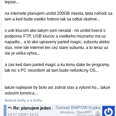
lepsie...
na internete planujem urobit 200GB miesta, teda nahodi sa
tam a ked bude vsetko hotovo tak sa odtial stiahne...
s usb klucom ako takym som neratal - no urobit livecd s
podporou FTP, USB klucov a vsetkeho mozneho ma uz
napadlo... a to ako upraveny parted magic, xubuntu alebo
slax. mne ide internet len cez stare xubuntu, a to teraz uz
nie je velka vyhra...
a zas ked dam parted magic a ku tomu dake tie programy,
tak nic s PC neurobim ak tam bude nefunkcny OS...
takze najlepsie by bolo asi zobrat slax a vytunit ho... takze
oslovim tomolca...
tlačené knihy a e-knihy
Samuel BWPOW Kupka
Re: planujem jeden zaujimavy projekt...
Almalinux, OpenWRT
24.07.2008 | 16:01
Používateľ