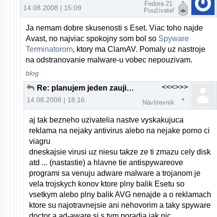
Fedora 21
14.08.2008 | 15:09
Používateľ
Ja nemam dobre skusenosti s Eset. Viac toho najde
Avast, no najviac spokojny som bol so
Spyware
Terminatorom
, ktory ma ClamAV. Pomaly uz nastroje
na odstranovanie malware-u vobec nepouzivam.
blog
<<<>>>
Re: planujem jeden zaujimavy projekt...
14.08.2008 | 18:16
Návštevník
aj tak bezneho uzivatelia nastve vyskakujuca
reklama na nejaky antivirus alebo na nejake porno ci
viagru
dneskajsie virusi uz niesu takze ze ti zmazu cely disk
atd ... (nastastie) a hlavne tie antispywareove
programi sa venuju adware malware a trojanom je
vela trojskych konov ktore plny balik Esetu so
vsetkym alebo plny balik AVG nenajde a o reklamach
ktore su najotravnejsie ani nehovorim a taky spyware
doctor a ad-aware si s tym poradia jak nic