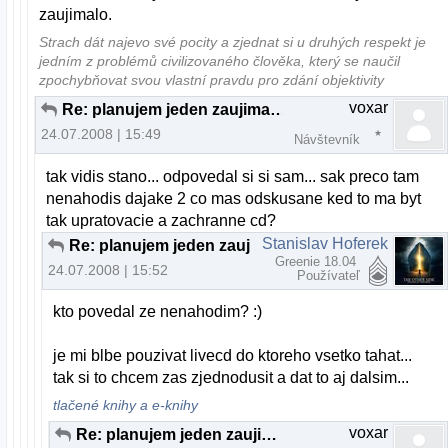
zaujimalo.
Strach dát najevo své pocity a zjednat si u druhých respekt je
jedním z problémů civilizovaného člověka, který se naučil
zpochybňovat svou vlastní pravdu pro zdání objektivity
voxar
Re: planujem jeden zaujimavy projekt...
24.07.2008 | 15:49
Návštevník
tak vidis stano... odpovedal si si sam... sak preco tam
nenahodis dajake 2 co mas odskusane ked to ma byt
tak upratovacie a zachranne cd?
Stanislav Hoferek
Re: planujem jeden zaujimavy projekt...
Greenie 18.04
24.07.2008 | 15:52
Používateľ
kto povedal ze nenahodim? :)
je mi blbe pouzivat livecd do ktoreho vsetko tahat...
tak si to chcem zas zjednodusit a dat to aj dalsim...
tlačené knihy a e-knihy
voxar
Re: planujem jeden zaujimavy projekt...