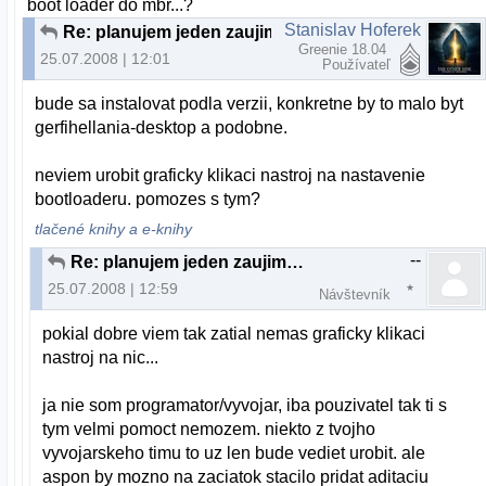
boot loader do mbr...?
Stanislav Hoferek
Re: planujem jeden zaujimavy projekt...
Greenie 18.04
25.07.2008 | 12:01
Používateľ
bude sa instalovat podla verzii, konkretne by to malo byt
gerfihellania-desktop a podobne.
neviem urobit graficky klikaci nastroj na nastavenie
bootloaderu. pomozes s tym?
tlačené knihy a e-knihy
--
Re: planujem jeden zaujimavy projekt...
25.07.2008 | 12:59
Návštevník
pokial dobre viem tak zatial nemas graficky klikaci
nastroj na nic...
ja nie som programator/vyvojar, iba pouzivatel tak ti s
tym velmi pomoct nemozem. niekto z tvojho
vyvojarskeho timu to uz len bude vediet urobit. ale
aspon by mozno na zaciatok stacilo pridat aditaciu