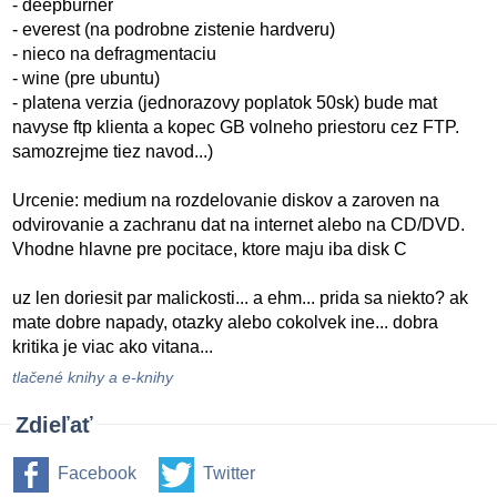
- deepburner
- everest (na podrobne zistenie hardveru)
- nieco na defragmentaciu
- wine (pre ubuntu)
- platena verzia (jednorazovy poplatok 50sk) bude mat
navyse ftp klienta a kopec GB volneho priestoru cez FTP.
samozrejme tiez navod...)
Urcenie: medium na rozdelovanie diskov a zaroven na
odvirovanie a zachranu dat na internet alebo na CD/DVD.
Vhodne hlavne pre pocitace, ktore maju iba disk C
uz len doriesit par malickosti... a ehm... prida sa niekto? ak
mate dobre napady, otazky alebo cokolvek ine... dobra
kritika je viac ako vitana...
tlačené knihy a e-knihy
Zdieľať
Facebook
Twitter