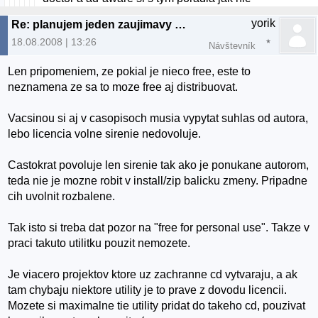
yorik
Re: planujem jeden zaujimavy projekt...
18.08.2008 | 13:26
Návštevník
Len pripomeniem, ze pokial je nieco free, este to
neznamena ze sa to moze free aj distribuovat.
Vacsinou si aj v casopisoch musia vypytat suhlas od autora,
lebo licencia volne sirenie nedovoluje.
Castokrat povoluje len sirenie tak ako je ponukane autorom,
teda nie je mozne robit v install/zip balicku zmeny. Pripadne
cih uvolnit rozbalene.
Tak isto si treba dat pozor na "free for personal use". Takze v
praci takuto utilitku pouzit nemozete.
Je viacero projektov ktore uz zachranne cd vytvaraju, a ak
tam chybaju niektore utility je to prave z dovodu licencii.
Mozete si maximalne tie utility pridat do takeho cd, pouzivat