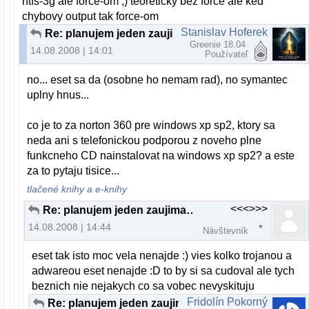
ntfs-3g ale force-om ;) teoreticky bez force ale ked
chybovy output tak force-om
Stanislav Hoferek
Re: planujem jeden zaujimavy projekt...
Greenie 18.04
14.08.2008 | 14:01
Používateľ
no... eset sa da (osobne ho nemam rad), no symantec
uplny hnus...
co je to za norton 360 pre windows xp sp2, ktory sa
neda ani s telefonickou podporou z noveho plne
funkcneho CD nainstalovat na windows xp sp2? a este
za to pytaju tisice...
tlačené knihy a e-knihy
<<<>>>
Re: planujem jeden zaujimavy projekt...
14.08.2008 | 14:44
Návštevník
eset tak isto moc vela nenajde :) vies kolko trojanou a
adwareou eset nenajde :D to by si sa cudoval ale tych
beznich nie nejakych co sa vobec nevyskituju
Fridolín Pokorný
Re: planujem jeden zaujimavy projekt...