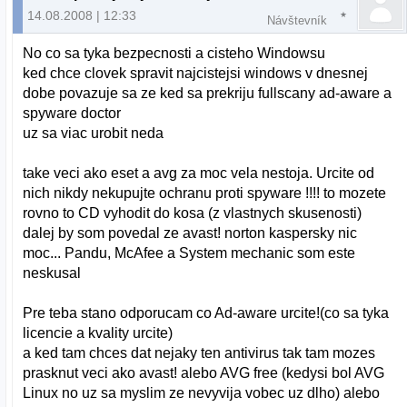
14.08.2008 | 12:33
Návštevník
No co sa tyka bezpecnosti a cisteho Windowsu
ked chce clovek spravit najcistejsi windows v dnesnej
dobe povazuje sa ze ked sa prekriju fullscany ad-aware a
spyware doctor
uz sa viac urobit neda
take veci ako eset a avg za moc vela nestoja. Urcite od
nich nikdy nekupujte ochranu proti spyware !!!! to mozete
rovno to CD vyhodit do kosa (z vlastnych skusenosti)
dalej by som povedal ze avast! norton kaspersky nic
moc... Pandu, McAfee a System mechanic som este
neskusal
Pre teba stano odporucam co Ad-aware urcite!(co sa tyka
licencie a kvality urcite)
a ked tam chces dat nejaky ten antivirus tak tam mozes
prasknut veci ako avast! alebo AVG free (kedysi bol AVG
Linux no uz sa myslim ze nevyvija vobec uz dlho) alebo