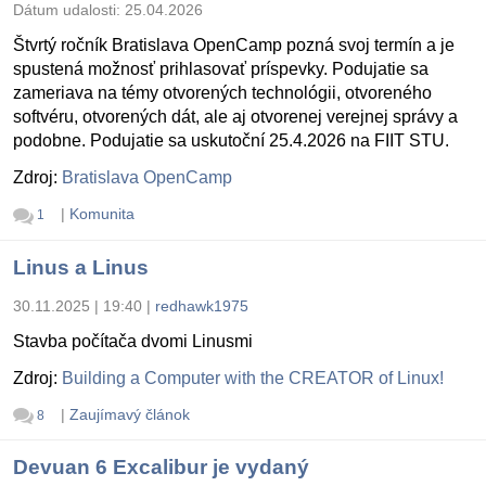
Dátum udalosti:
25.04.2026
Štvrtý ročník Bratislava OpenCamp pozná svoj termín a je
spustená možnosť prihlasovať príspevky. Podujatie sa
zameriava na témy otvorených technológii, otvoreného
softvéru, otvorených dát, ale aj otvorenej verejnej správy a
podobne. Podujatie sa uskutoční 25.4.2026 na FIIT STU.
Zdroj:
Bratislava OpenCamp
|
Komunita
1
Linus a Linus
30.11.2025 | 19:40
|
redhawk1975
Stavba počítača dvomi Linusmi
Zdroj:
Building a Computer with the CREATOR of Linux!
|
Zaujímavý článok
8
Devuan 6 Excalibur je vydaný