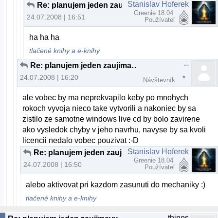
Stanislav Hoferek
Re: planujem jeden zaujimavy projekt...
Greenie 18.04
24.07.2008 | 16:51
Používateľ
ha ha ha
tlačené knihy a e-knihy
--
Re: planujem jeden zaujimavy projekt...
24.07.2008 | 16:20
Návštevník
ale vobec by ma neprekvapilo keby po mnohych
rokoch vyvoja nieco take vytvorili a nakoniec by sa
zistilo ze samotne windows live cd by bolo zavirene
ako vysledok chyby v jeho navrhu, navyse by sa kvoli
licencii nedalo vobec pouzivat :-D
Stanislav Hoferek
Re: planujem jeden zaujimavy projekt...
Greenie 18.04
24.07.2008 | 16:50
Používateľ
alebo aktivovat pri kazdom zasunuti do mechaniky :)
tlačené knihy a e-knihy
thinos