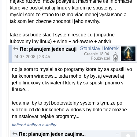
nejako ruzovo. moze poskytnut maximalne tie informacie
ktore vie poskytnut aj linux v ktorom je spusteny...
myslel som ze stano to uz ma viac menej vyskusane a
tak som len zbezne zhodnotil jeho navrhy.
takze asi bude stacit system rescue cd (pripadne
lubovolny iny linux) + wine + ad-aware + antivir
Stanislav Hoferek
Re: planujem jeden zaujimavy projekt...
Greenie 18.04
24.07.2008 | 23:45
Používateľ
no ja som to myslel ako programy ktore by sa spustili vo
funkcnom windows... teda mohol by byt aj everset aj
jeho linuxovy ekvivalent ktory by sa spustil priamo v
linuxe...
teda mal by to byt bootovatelny system s tym, ze po
vlozeni cd do funkcneho windows by bolo tiez mozne
nainstalovat nejake programy...
tlačené knihy a e-knihy
--
Re: planujem jeden zaujimavy projekt...