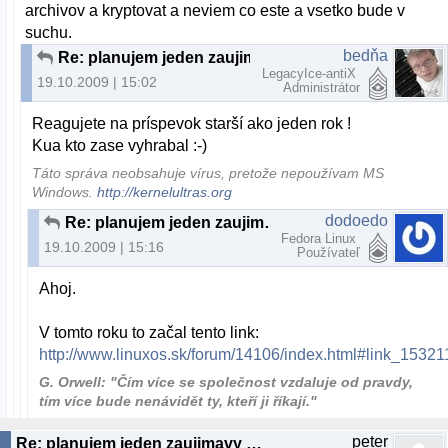
archivov a kryptovat a neviem co este a vsetko bude v
suchu.
bedňa
Re: planujem jeden zaujimavy projekt...
LegacyIce-antiX
19.10.2009 | 15:02
Administrátor
Reagujete na príspevok starší ako jeden rok !
Kua kto zase vyhrabal :-)
Táto správa neobsahuje vírus, pretože nepoužívam MS
Windows.
http://kernelultras.org
dodoedo
Re: planujem jeden zaujimavy projekt...
Fedora Linux
19.10.2009 | 15:16
Používateľ
Ahoj.
V tomto roku to začal tento link:
http://www.linuxos.sk/forum/14106/index.html#link_15321
G. Orwell: "Čím více se společnost vzdaluje od pravdy,
tím více bude nenávidět ty, kteří ji říkají."
peter
Re: planujem jeden zaujimavy projekt...