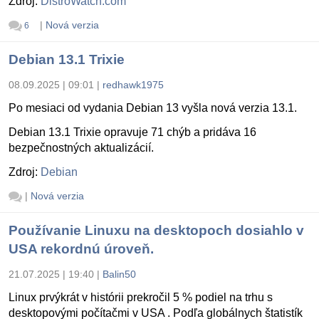
Zdroj:
DistroWatch.com
|
Nová verzia
6
Debian 13.1 Trixie
08.09.2025 | 09:01
|
redhawk1975
Po mesiaci od vydania Debian 13 vyšla nová verzia 13.1.
Debian 13.1 Trixie opravuje 71 chýb a pridáva 16
bezpečnostných aktualizácií.
Zdroj:
Debian
|
Nová verzia
Používanie Linuxu na desktopoch dosiahlo v
USA rekordnú úroveň.
21.07.2025 | 19:40
|
Balin50
Linux prvýkrát v histórii prekročil 5 % podiel na trhu s
desktopovými počítačmi v USA . Podľa globálnych štatistík