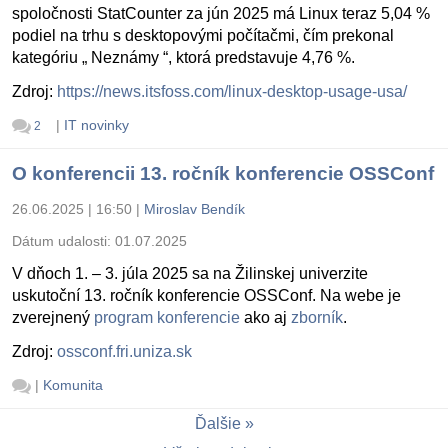
spoločnosti StatCounter za jún 2025 má Linux teraz 5,04 %
podiel na trhu s desktopovými počítačmi, čím prekonal
kategóriu „ Neznámy “, ktorá predstavuje 4,76 %.
Zdroj:
https://news.itsfoss.com/linux-desktop-usage-usa/
|
IT novinky
2
O konferencii 13. ročník konferencie OSSConf
26.06.2025 | 16:50
|
Miroslav Bendík
Dátum udalosti:
01.07.2025
V dňoch 1. – 3. júla 2025 sa na Žilinskej univerzite
uskutoční 13. ročník konferencie OSSConf. Na webe je
zverejnený
program konferencie
ako aj
zborník
.
Zdroj:
ossconf.fri.uniza.sk
|
Komunita
Ďalšie