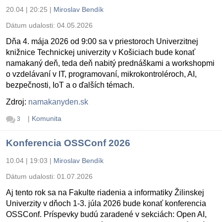
20.04 | 20:25
|
Miroslav Bendík
Dátum udalosti:
04.05.2026
Dňa 4. mája 2026 od 9:00 sa v priestoroch Univerzitnej
knižnice Technickej univerzity v Košiciach bude konať
namakaný deň, teda deň nabitý prednáškami a workshopmi
o vzdelávaní v IT, programovaní, mikrokontroléroch, AI,
bezpečnosti, IoT a o ďalších témach.
Zdroj:
namakanyden.sk
|
Komunita
3
Konferencia OSSConf 2026
10.04 | 19:03
|
Miroslav Bendík
Dátum udalosti:
01.07.2026
Aj tento rok sa na Fakulte riadenia a informatiky Žilinskej
Univerzity v dňoch 1-3. júla 2026 bude konať konferencia
OSSConf. Príspevky budú zaradené v sekciách: Open AI,