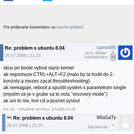
Pre pridávanie komentárov sa
musíte prihlásiť
.
samox86
Re: problem s ubuntu 8.04
arch, debian
25.07.2008 | 21:23
Administrátor
skus pri boote vybrat starsi kernel
ak nepomoze CTRL+ALT+F2 (malo by ta hodit do 2.
konzoly a mozes zacat throubleshooting)
ak nereaguje, reboot a spustit system s parametrom single
(myslim ze je v grube sa to vola "recovery mode")
ak ani to nie, live cd a pozriet sysout
lnx.sk - virtualne servery; Lnx@Lnx.sk
WlaSaTy
Re: problem s ubuntu 8.04
25.07.2008 | 21:25
Návštevník