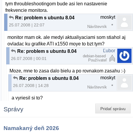
tym throubleshootingom bude asi len nastavenie
frekvencie monitora.
moskyt
Re: problem s ubuntu 8.04
25.07.2008 | 22:07
Návštevník
monitor mam ok. ale medyi aktualiyaciami som stiahol aj
ovladac ku grafike ATI x1550 moye to bzt tym?
Ľubor
Re: problem s ubuntu 8.04
debian-based
26.07.2008 | 00:01
Používateľ
Moze, mne to zasa dalo bielu a po rovnakom zasahu :-)
moskyt
Re: problem s ubuntu 8.04
26.07.2008 | 14:28
Návštevník
a vyriesil si to?
Správy
Pridať správu
Namakaný deň 2026