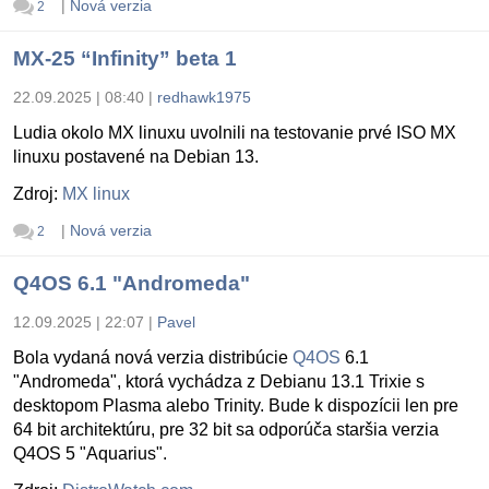
|
Nová verzia
2
MX-25 “Infinity” beta 1
22.09.2025 | 08:40
|
redhawk1975
Ludia okolo MX linuxu uvolnili na testovanie prvé ISO MX
linuxu postavené na Debian 13.
Zdroj:
MX linux
|
Nová verzia
2
Q4OS 6.1 "Andromeda"
12.09.2025 | 22:07
|
Pavel
Bola vydaná nová verzia distribúcie
Q4OS
6.1
"Andromeda", ktorá vychádza z Debianu 13.1 Trixie s
desktopom Plasma alebo Trinity. Bude k dispozícii len pre
64 bit architektúru, pre 32 bit sa odporúča staršia verzia
Q4OS 5 "Aquarius".