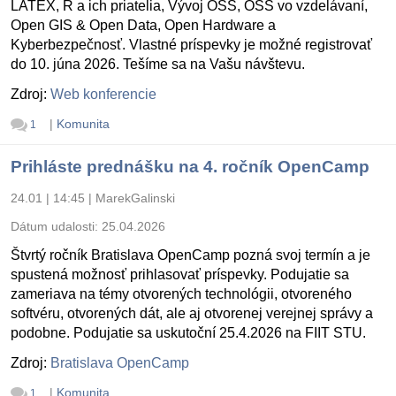
LATEX, R a ich priatelia, Vývoj OSS, OSS vo vzdelávaní,
Open GIS & Open Data, Open Hardware a
Kyberbezpečnosť. Vlastné príspevky je možné registrovať
do 10. júna 2026. Tešíme sa na Vašu návštevu.
Zdroj:
Web konferencie
|
Komunita
1
Prihláste prednášku na 4. ročník OpenCamp
24.01 | 14:45
|
MarekGalinski
Dátum udalosti:
25.04.2026
Štvrtý ročník Bratislava OpenCamp pozná svoj termín a je
spustená možnosť prihlasovať príspevky. Podujatie sa
zameriava na témy otvorených technológii, otvoreného
softvéru, otvorených dát, ale aj otvorenej verejnej správy a
podobne. Podujatie sa uskutoční 25.4.2026 na FIIT STU.
Zdroj:
Bratislava OpenCamp
|
Komunita
1