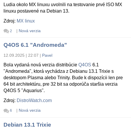
Ludia okolo MX linuxu uvolnili na testovanie prvé ISO MX
linuxu postavené na Debian 13.
Zdroj:
MX linux
|
Nová verzia
2
Q4OS 6.1 "Andromeda"
12.09.2025 | 22:07
|
Pavel
Bola vydaná nová verzia distribúcie
Q4OS
6.1
"Andromeda", ktorá vychádza z Debianu 13.1 Trixie s
desktopom Plasma alebo Trinity. Bude k dispozícii len pre
64 bit architektúru, pre 32 bit sa odporúča staršia verzia
Q4OS 5 "Aquarius".
Zdroj:
DistroWatch.com
|
Nová verzia
6
Debian 13.1 Trixie