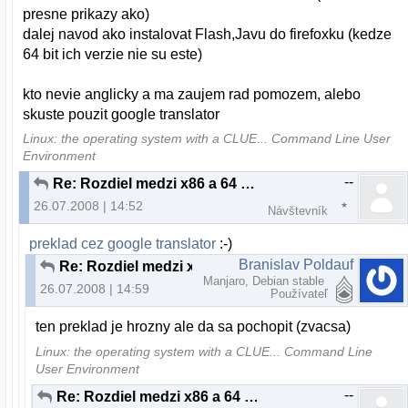
presne prikazy ako)
dalej navod ako instalovat Flash,Javu do firefoxku (kedze
64 bit ich verzie nie su este)
kto nevie anglicky a ma zaujem rad pomozem, alebo
skuste pouzit google translator
Linux: the operating system with a CLUE... Command Line User
Environment
--
Re: Rozdiel medzi x86 a 64 bitovou verziou
26.07.2008 | 14:52
Návštevník
preklad cez google translator
:-)
Branislav Poldauf
Re: Rozdiel medzi x86 a 64 bitovou verziou
Manjaro, Debian stable
26.07.2008 | 14:59
Používateľ
ten preklad je hrozny ale da sa pochopit (zvacsa)
Linux: the operating system with a CLUE... Command Line
User Environment
--
Re: Rozdiel medzi x86 a 64 bitovou verziou