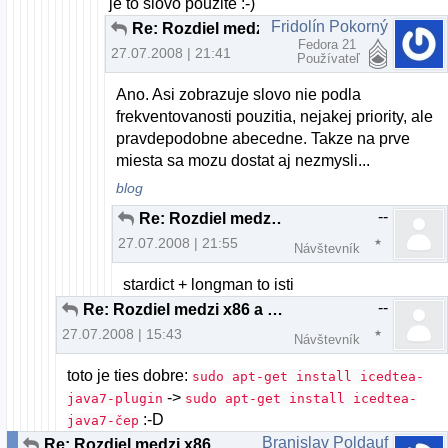
je to slovo pouzite :-)
Fridolín Pokorný
Re: Rozdiel medzi x86 a 64 bitovou verziou
Fedora 21
27.07.2008 | 21:41
Používateľ
Ano. Asi zobrazuje slovo nie podla
frekventovanosti pouzitia, nejakej priority, ale
pravdepodobne abecedne. Takze na prve
miesta sa mozu dostat aj nezmysli...
blog
--
Re: Rozdiel medzi x86 a 64 bitovou verziou
27.07.2008 | 21:55
Návštevník
stardict + longman to isti
--
Re: Rozdiel medzi x86 a 64 bitovou verziou
27.07.2008 | 15:43
Návštevník
toto je ties dobre:
sudo apt-get install icedtea-
->
java7-plugin
sudo apt-get install icedtea-
:-D
java7-čep
Branislav Poldauf
Re: Rozdiel medzi x86 a 64 bitovou verziou