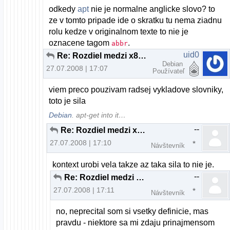
odkedy
apt
nie je normalne anglicke slovo? to
ze v tomto pripade ide o skratku tu nema ziadnu
rolu kedze v originalnom texte to nie je
oznacene tagom
.
abbr
uid0
Re: Rozdiel medzi x86 a 64 bitovou verziou
Debian
27.07.2008 | 17:07
Používateľ
viem preco pouzivam radsej vykladove slovniky,
toto je sila
Debian
. apt-get into it…
--
Re: Rozdiel medzi x86 a 64 bitovou verziou
27.07.2008 | 17:10
Návštevník
kontext urobi vela takze az taka sila to nie je.
--
Re: Rozdiel medzi x86 a 64 bitovou verziou
27.07.2008 | 17:11
Návštevník
no, neprecital som si vsetky definicie, mas
pravdu - niektore sa mi zdaju prinajmensom