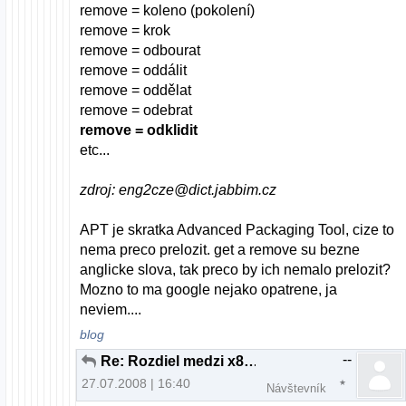
remove = koleno (pokolení)
remove = krok
remove = odbourat
remove = oddálit
remove = oddělat
remove = odebrat
remove = odklidit
etc...
zdroj: eng2cze@dict.jabbim.cz
APT je skratka Advanced Packaging Tool, cize to
nema preco prelozit. get a remove su bezne
anglicke slova, tak preco by ich nemalo prelozit?
Mozno to ma google nejako opatrene, ja
neviem....
blog
--
Re: Rozdiel medzi x86 a 64 bitovou verziou
27.07.2008 | 16:40
Návštevník