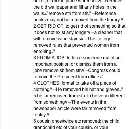
out of, or off the place where it is// --Remove
the old wallpaper and fill any holes in the
walls.// remove sth from sth// --Reference
books may not be removed from the library.//
2 GET RID OF: to get rid of something so that
it does not exist any longer// --a cleaner that
will remove wine stains// --The college
removed rules that prevented women from
enrolling.//
3 FROM A JOB: to force someone out of an
important position or dismiss them from a
job// remove sb from sth// --Congress could
remove the President from office.//
4 CLOTHES: formal to take off a piece of
clothing// --He removed his hat and gloves.//
5 be far removed from sth: to be very different
from something// --The events in the
newspaper article were far removed from
reality.//
6 cousin once/twice etc removed: the child,
grandchild etc of your cousin, or your