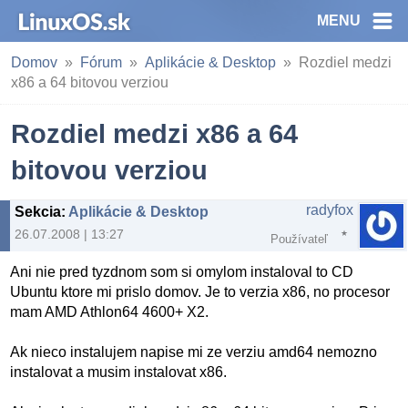
MENU
Domov
Fórum
Aplikácie & Desktop
Rozdiel medzi
x86 a 64 bitovou verziou
Rozdiel medzi x86 a 64
bitovou verziou
radyfox
Sekcia
:
Aplikácie & Desktop
26.07.2008 | 13:27
Používateľ
Ani nie pred tyzdnom som si omylom instaloval to CD
Ubuntu ktore mi prislo domov. Je to verzia x86, no procesor
mam AMD Athlon64 4600+ X2.
Ak nieco instalujem napise mi ze verziu amd64 nemozno
instalovat a musim instalovat x86.