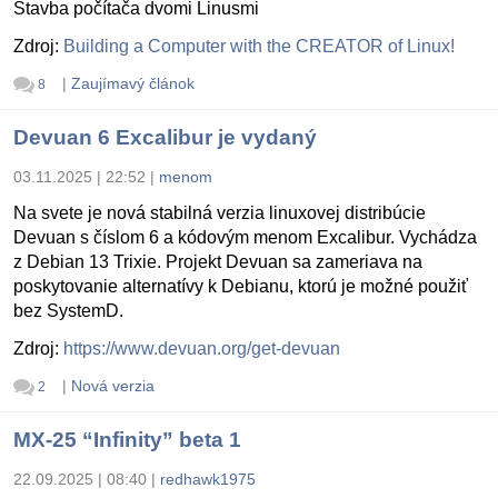
Stavba počítača dvomi Linusmi
Zdroj:
Building a Computer with the CREATOR of Linux!
|
Zaujímavý článok
8
Devuan 6 Excalibur je vydaný
03.11.2025 | 22:52
|
menom
Na svete je nová stabilná verzia linuxovej distribúcie
Devuan s číslom 6 a kódovým menom Excalibur. Vychádza
z Debian 13 Trixie. Projekt Devuan sa zameriava na
poskytovanie alternatívy k Debianu, ktorú je možné použiť
bez SystemD.
Zdroj:
https://www.devuan.org/get-devuan
|
Nová verzia
2
MX-25 “Infinity” beta 1
22.09.2025 | 08:40
|
redhawk1975