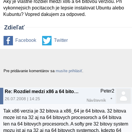
Aky je vlastne rozdiel medzi x86 a 64 bitovou verziou. Pri
vykonnejsich pocitacoch je lepsie instalovat Ubuntu alebo
Kubuntu? Vopred dakujem za odpoved.
Zdieľať
Facebook
Twitter
Pre pridávanie komentárov sa
musíte prihlásiť
.
Peter2
Re: Rozdiel medzi x86 a 64 bitovou verziou
26.07.2008 | 14:25
Návštevník
Tak x86 verzia je 32 bitova a x86_64 je 64 bitova. 32 bitova
moze ist na 32 aj na 64 bitovych procesoroch a 64 bitova
len na 64 bitovych procesoroch. A softy pre 32 bitovy system
mozu ist aj na 32 aj na 64 bitovych systemoch, kdezto 64