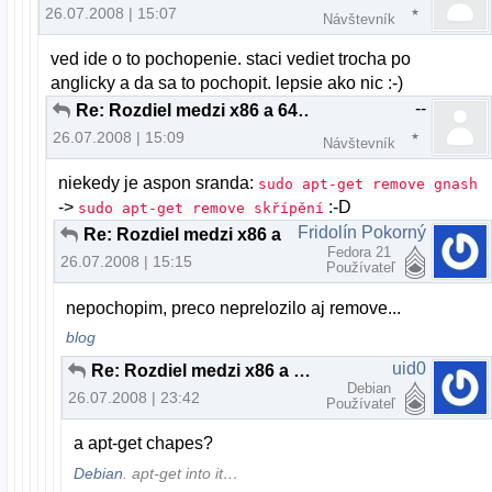
26.07.2008 | 15:07
Návštevník
ved ide o to pochopenie. staci vediet trocha po
anglicky a da sa to pochopit. lepsie ako nic :-)
--
Re: Rozdiel medzi x86 a 64 bitovou verziou
26.07.2008 | 15:09
Návštevník
niekedy je aspon sranda:
sudo apt-get remove gnash
->
:-D
sudo apt-get remove skřípění
Fridolín Pokorný
Re: Rozdiel medzi x86 a 64 bitovou verziou
Fedora 21
26.07.2008 | 15:15
Používateľ
nepochopim, preco neprelozilo aj remove...
blog
uid0
Re: Rozdiel medzi x86 a 64 bitovou verziou
Debian
26.07.2008 | 23:42
Používateľ
a apt-get chapes?
Debian
. apt-get into it…