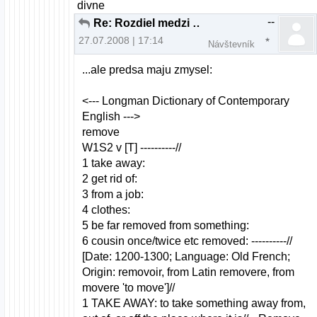
divne
--
Re: Rozdiel medzi x86 a 64 bitovou verziou
27.07.2008 | 17:14
Návštevník
...ale predsa maju zmysel:
<--- Longman Dictionary of Contemporary
English --->
remove
W1S2 v [T] ----------//
1 take away:
2 get rid of:
3 from a job:
4 clothes:
5 be far removed from something:
6 cousin once/twice etc removed: ----------//
[Date: 1200-1300; Language: Old French;
Origin: removoir, from Latin removere, from
movere 'to move']//
1 TAKE AWAY: to take something away from,