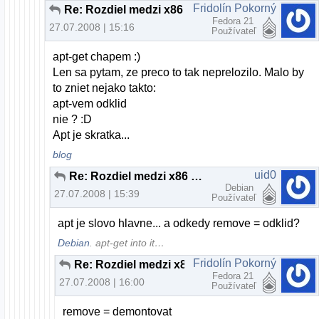
Fridolín Pokorný
Re: Rozdiel medzi x86 a 64 bitovou verziou
Fedora 21
27.07.2008 | 15:16
Používateľ
apt-get chapem :)
Len sa pytam, ze preco to tak neprelozilo. Malo by
to zniet nejako takto:
apt-vem odklid
nie ? :D
Apt je skratka...
blog
uid0
Re: Rozdiel medzi x86 a 64 bitovou verziou
Debian
27.07.2008 | 15:39
Používateľ
apt je slovo hlavne... a odkedy remove = odklid?
Debian
. apt-get into it…
Fridolín Pokorný
Re: Rozdiel medzi x86 a 64 bitovou verziou
Fedora 21
27.07.2008 | 16:00
Používateľ
remove = demontovat