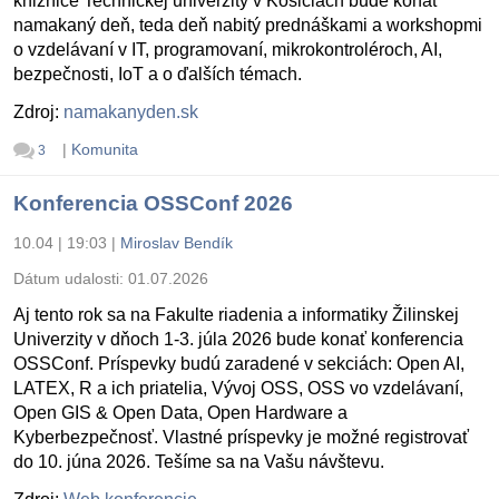
knižnice Technickej univerzity v Košiciach bude konať
namakaný deň, teda deň nabitý prednáškami a workshopmi
o vzdelávaní v IT, programovaní, mikrokontroléroch, AI,
bezpečnosti, IoT a o ďalších témach.
Zdroj:
namakanyden.sk
|
Komunita
3
Konferencia OSSConf 2026
10.04 | 19:03
|
Miroslav Bendík
Dátum udalosti:
01.07.2026
Aj tento rok sa na Fakulte riadenia a informatiky Žilinskej
Univerzity v dňoch 1-3. júla 2026 bude konať konferencia
OSSConf. Príspevky budú zaradené v sekciách: Open AI,
LATEX, R a ich priatelia, Vývoj OSS, OSS vo vzdelávaní,
Open GIS & Open Data, Open Hardware a
Kyberbezpečnosť. Vlastné príspevky je možné registrovať
do 10. júna 2026. Tešíme sa na Vašu návštevu.