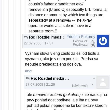
cousin's father, grandfather etc//
remove 2 n [U and C] especially BrE formal a
distance or amount by which two things are
separated// at a remove// --The X-ray
operator works at a safe remove in a
separate room.//
Fridolín Pokorný
Re: Rozdiel medzi x86 a 64 bitovou verziou
Fedora 21
27.07.2008 | 17:57
Používateľ
Vyznam slova v eng casto zalezi od textu a
vyznamu, ako je v nom pouzite. Predsa sa
nebude prekladat z eng doslova.
blog
--
Re: Rozdiel medzi x86 a 64 bitovou verziou
27.07.2008 | 21:29
Návštevník
ale
remove = koleno (pokolení)
znie naozaj na
prvy pohlad dost podivne, ale iba na prvy
pohlad pokial neprideme ku kontextu v ktorom