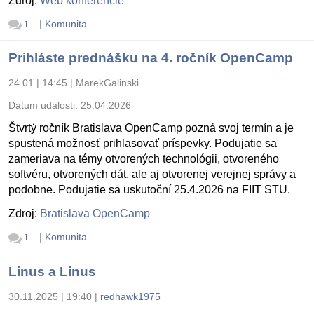
Zdroj:
Web konferencie
|
Komunita
1
Prihláste prednášku na 4. ročník OpenCamp
24.01 | 14:45
|
MarekGalinski
Dátum udalosti:
25.04.2026
Štvrtý ročník Bratislava OpenCamp pozná svoj termín a je
spustená možnosť prihlasovať príspevky. Podujatie sa
zameriava na témy otvorených technológii, otvoreného
softvéru, otvorených dát, ale aj otvorenej verejnej správy a
podobne. Podujatie sa uskutoční 25.4.2026 na FIIT STU.
Zdroj:
Bratislava OpenCamp
|
Komunita
1
Linus a Linus
30.11.2025 | 19:40
|
redhawk1975