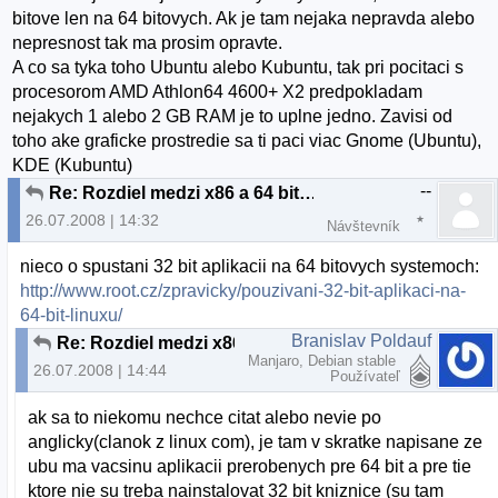
bitove len na 64 bitovych. Ak je tam nejaka nepravda alebo
nepresnost tak ma prosim opravte.
A co sa tyka toho Ubuntu alebo Kubuntu, tak pri pocitaci s
procesorom AMD Athlon64 4600+ X2 predpokladam
nejakych 1 alebo 2 GB RAM je to uplne jedno. Zavisi od
toho ake graficke prostredie sa ti paci viac Gnome (Ubuntu),
KDE (Kubuntu)
--
Re: Rozdiel medzi x86 a 64 bitovou verziou
26.07.2008 | 14:32
Návštevník
nieco o spustani 32 bit aplikacii na 64 bitovych systemoch:
http://www.root.cz/zpravicky/pouzivani-32-bit-aplikaci-na-
64-bit-linuxu/
Branislav Poldauf
Re: Rozdiel medzi x86 a 64 bitovou verziou
Manjaro, Debian stable
26.07.2008 | 14:44
Používateľ
ak sa to niekomu nechce citat alebo nevie po
anglicky(clanok z linux com), je tam v skratke napisane ze
ubu ma vacsinu aplikacii prerobenych pre 64 bit a pre tie
ktore nie su treba nainstalovat 32 bit kniznice (su tam