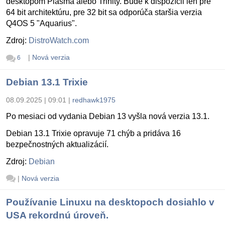
desktopom Plasma alebo Trinity. Bude k dispozícii len pre
64 bit architektúru, pre 32 bit sa odporúča staršia verzia
Q4OS 5 "Aquarius".
Zdroj:
DistroWatch.com
|
Nová verzia
6
Debian 13.1 Trixie
08.09.2025 | 09:01
|
redhawk1975
Po mesiaci od vydania Debian 13 vyšla nová verzia 13.1.
Debian 13.1 Trixie opravuje 71 chýb a pridáva 16
bezpečnostných aktualizácií.
Zdroj:
Debian
|
Nová verzia
Používanie Linuxu na desktopoch dosiahlo v
USA rekordnú úroveň.