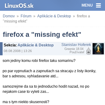
MENU
Domov
Fórum
Aplikácie & Desktop
firefox a
"missing efekt"
firefox a "missing efekt"
Stanislav Hoferek
Sekcia
:
Aplikácie & Desktop
Greenie 18.04
08.08.2008 | 13:26
Používateľ
som jediny komu robi firefox taku somarinu?
po par vypnutiach a zapnutiach sa stracaju z listy ikonky,
bar s adresou, vyhladavanie atd...
samozrejme da sa to jednoducho hodit nazad, no po
nejakom case to vyleti zas...
ma s tym niekto skusenosti?