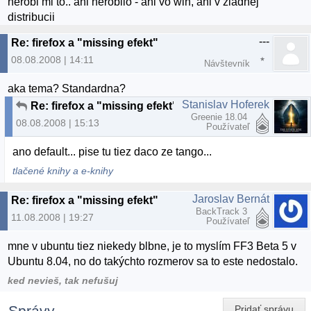
nerobi mi to.. ani nerobilo - ani vo win, ani v ziadnej
distribucii
---
Re: firefox a "missing efekt"
08.08.2008 | 14:11
Návštevník
aka tema? Standardna?
Stanislav Hoferek
Re: firefox a "missing efekt"
Greenie 18.04
08.08.2008 | 15:13
Používateľ
ano default... pise tu tiez daco ze tango...
tlačené knihy a e-knihy
Jaroslav Bernát
Re: firefox a "missing efekt"
BackTrack 3
11.08.2008 | 19:27
Používateľ
mne v ubuntu tiez niekedy blbne, je to myslím FF3 Beta 5 v
Ubuntu 8.04, no do takýchto rozmerov sa to este nedostalo.
ked nevieš, tak nefušuj
Správy
Pridať správu