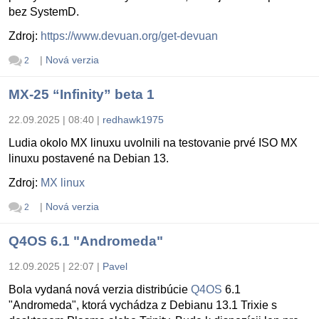
bez SystemD.
Zdroj:
https://www.devuan.org/get-devuan
|
Nová verzia
2
MX-25 “Infinity” beta 1
22.09.2025 | 08:40
|
redhawk1975
Ludia okolo MX linuxu uvolnili na testovanie prvé ISO MX
linuxu postavené na Debian 13.
Zdroj:
MX linux
|
Nová verzia
2
Q4OS 6.1 "Andromeda"
12.09.2025 | 22:07
|
Pavel
Bola vydaná nová verzia distribúcie
Q4OS
6.1
"Andromeda", ktorá vychádza z Debianu 13.1 Trixie s