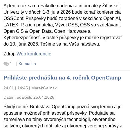
Aj tento rok sa na Fakulte riadenia a informatiky Žilinskej
Univerzity v dňoch 1-3. júla 2026 bude konať konferencia
OSSConf. Príspevky budú zaradené v sekciách: Open AI,
LATEX, R a ich priatelia, Vývoj OSS, OSS vo vzdelávaní,
Open GIS & Open Data, Open Hardware a
Kyberbezpečnosť. Vlastné príspevky je možné registrovať
do 10. júna 2026. Tešíme sa na Vašu návštevu.
Zdroj:
Web konferencie
|
Komunita
1
Prihláste prednášku na 4. ročník OpenCamp
24.01 | 14:45
|
MarekGalinski
Dátum udalosti:
25.04.2026
Štvrtý ročník Bratislava OpenCamp pozná svoj termín a je
spustená možnosť prihlasovať príspevky. Podujatie sa
zameriava na témy otvorených technológii, otvoreného
softvéru, otvorených dát, ale aj otvorenej verejnej správy a