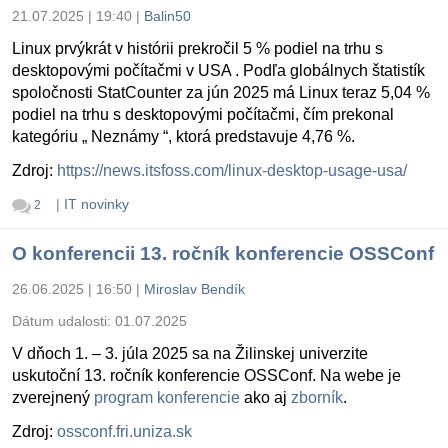
21.07.2025 | 19:40
|
Balin50
Linux prvýkrát v histórii prekročil 5 % podiel na trhu s
desktopovými počítačmi v USA . Podľa globálnych štatistík
spoločnosti StatCounter za jún 2025 má Linux teraz 5,04 %
podiel na trhu s desktopovými počítačmi, čím prekonal
kategóriu „ Neznámy “, ktorá predstavuje 4,76 %.
Zdroj:
https://news.itsfoss.com/linux-desktop-usage-usa/
|
IT novinky
2
O konferencii 13. ročník konferencie OSSConf
26.06.2025 | 16:50
|
Miroslav Bendík
Dátum udalosti:
01.07.2025
V dňoch 1. – 3. júla 2025 sa na Žilinskej univerzite
uskutoční 13. ročník konferencie OSSConf. Na webe je
zverejnený
program konferencie
ako aj
zborník
.
Zdroj:
ossconf.fri.uniza.sk