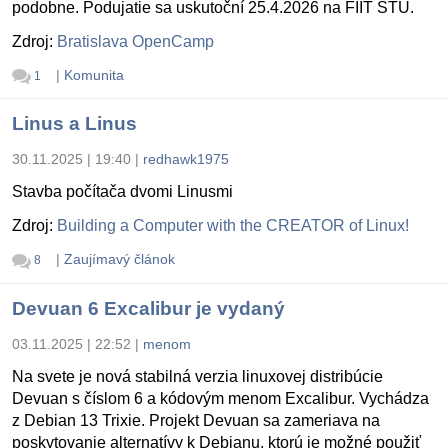
podobne. Podujatie sa uskutoční 25.4.2026 na FIIT STU.
Zdroj:
Bratislava OpenCamp
|
Komunita
1
Linus a Linus
30.11.2025 | 19:40
|
redhawk1975
Stavba počítača dvomi Linusmi
Zdroj:
Building a Computer with the CREATOR of Linux!
|
Zaujímavý článok
8
Devuan 6 Excalibur je vydaný
03.11.2025 | 22:52
|
menom
Na svete je nová stabilná verzia linuxovej distribúcie
Devuan s číslom 6 a kódovým menom Excalibur. Vychádza
z Debian 13 Trixie. Projekt Devuan sa zameriava na
poskytovanie alternatívy k Debianu, ktorú je možné použiť