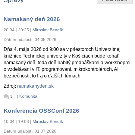
Namakaný deň 2026
20.04 | 20:25
|
Miroslav Bendík
Dátum udalosti:
04.05.2026
Dňa 4. mája 2026 od 9:00 sa v priestoroch Univerzitnej
knižnice Technickej univerzity v Košiciach bude konať
namakaný deň, teda deň nabitý prednáškami a workshopmi
o vzdelávaní v IT, programovaní, mikrokontroléroch, AI,
bezpečnosti, IoT a o ďalších témach.
Zdroj:
namakanyden.sk
|
Komunita
3
Konferencia OSSConf 2026
10.04 | 19:03
|
Miroslav Bendík
Dátum udalosti:
01.07.2026