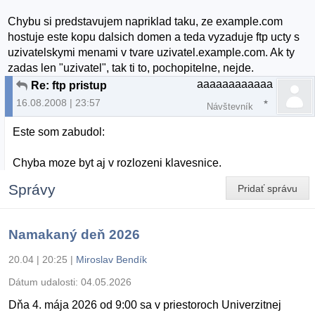
Chybu si predstavujem napriklad taku, ze example.com
hostuje este kopu dalsich domen a teda vyzaduje ftp ucty s
uzivatelskymi menami v tvare uzivatel.example.com. Ak ty
zadas len "uzivatel", tak ti to, pochopitelne, nejde.
aaaaaaaaaaaa
Re: ftp pristup
16.08.2008 | 23:57
Návštevník
Este som zabudol:
Chyba moze byt aj v rozlozeni klavesnice.
Správy
Pridať správu
Namakaný deň 2026
20.04 | 20:25
|
Miroslav Bendík
Dátum udalosti:
04.05.2026
Dňa 4. mája 2026 od 9:00 sa v priestoroch Univerzitnej