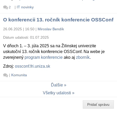
|
IT novinky
2
O konferencii 13. ročník konferencie OSSConf
26.06.2025 | 16:50
|
Miroslav Bendík
Dátum udalosti:
01.07.2025
V dňoch 1. – 3. júla 2025 sa na Žilinskej univerzite
uskutoční 13. ročník konferencie OSSConf. Na webe je
zverejnený
program konferencie
ako aj
zborník
.
Zdroj:
ossconf.fri.uniza.sk
|
Komunita
Ďalšie
Všetky udalosti
Pridať správu