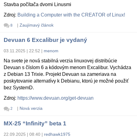
Stavba počítača dvomi Linusmi
Zdroj:
Building a Computer with the CREATOR of Linux!
|
Zaujímavý článok
8
Devuan 6 Excalibur je vydaný
03.11.2025 | 22:52
|
menom
Na svete je nová stabilná verzia linuxovej distribúcie
Devuan s číslom 6 a kódovým menom Excalibur. Vychádza
z Debian 13 Trixie. Projekt Devuan sa zameriava na
poskytovanie alternatívy k Debianu, ktorú je možné použiť
bez SystemD.
Zdroj:
https://www.devuan.org/get-devuan
|
Nová verzia
2
MX-25 “Infinity” beta 1
22.09.2025 | 08:40
|
redhawk1975