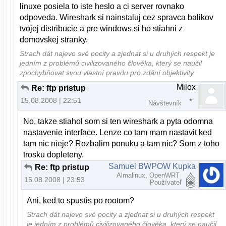
linuxe posiela to iste heslo a ci server rovnako
odpoveda. Wireshark si nainstaluj cez spravca balikov
tvojej distribucie a pre windows si ho stiahni z
domovskej stranky.
Strach dát najevo své pocity a zjednat si u druhých respekt je
jedním z problémů civilizovaného člověka, který se naučil
zpochybňovat svou vlastní pravdu pro zdání objektivity
Milox
Re: ftp pristup
15.08.2008 | 22:51
Návštevník
No, takze stiahol som si ten wireshark a pyta odomna
nastavenie interface. Lenze co tam mam nastavit ked
tam nic nieje? Rozbalim ponuku a tam nic? Som z toho
trosku dopleteny.
Samuel BWPOW Kupka
Re: ftp pristup
Almalinux, OpenWRT
15.08.2008 | 23:53
Používateľ
Ani, ked to spustis po rootom?
Strach dát najevo své pocity a zjednat si u druhých respekt
je jedním z problémů civilizovaného člověka, který se naučil