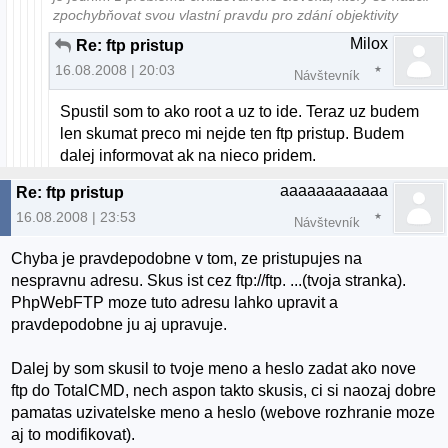
zpochybňovat svou vlastní pravdu pro zdání objektivity
Milox
Re: ftp pristup
16.08.2008 | 20:03
Návštevník
Spustil som to ako root a uz to ide. Teraz uz budem
len skumat preco mi nejde ten ftp pristup. Budem
dalej informovat ak na nieco pridem.
aaaaaaaaaaaa
Re: ftp pristup
16.08.2008 | 23:53
Návštevník
Chyba je pravdepodobne v tom, ze pristupujes na
nespravnu adresu. Skus ist cez ftp://ftp. ...(tvoja stranka).
PhpWebFTP moze tuto adresu lahko upravit a
pravdepodobne ju aj upravuje.
Dalej by som skusil to tvoje meno a heslo zadat ako nove
ftp do TotalCMD, nech aspon takto skusis, ci si naozaj dobre
pamatas uzivatelske meno a heslo (webove rozhranie moze
aj to modifikovat).