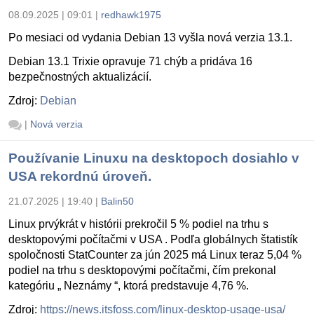
08.09.2025 | 09:01
|
redhawk1975
Po mesiaci od vydania Debian 13 vyšla nová verzia 13.1.
Debian 13.1 Trixie opravuje 71 chýb a pridáva 16
bezpečnostných aktualizácií.
Zdroj:
Debian
|
Nová verzia
Používanie Linuxu na desktopoch dosiahlo v
USA rekordnú úroveň.
21.07.2025 | 19:40
|
Balin50
Linux prvýkrát v histórii prekročil 5 % podiel na trhu s
desktopovými počítačmi v USA . Podľa globálnych štatistík
spoločnosti StatCounter za jún 2025 má Linux teraz 5,04 %
podiel na trhu s desktopovými počítačmi, čím prekonal
kategóriu „ Neznámy “, ktorá predstavuje 4,76 %.
Zdroj:
https://news.itsfoss.com/linux-desktop-usage-usa/