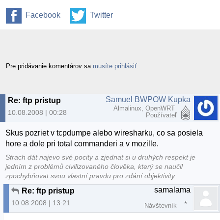
Facebook
Twitter
Pre pridávanie komentárov sa
musíte prihlásiť
.
Samuel BWPOW Kupka
Re: ftp pristup
Almalinux, OpenWRT
10.08.2008 | 00:28
Používateľ
Skus pozriet v tcpdumpe alebo wiresharku, co sa posiela
hore a dole pri total commanderi a v mozille.
Strach dát najevo své pocity a zjednat si u druhých respekt je
jedním z problémů civilizovaného člověka, který se naučil
zpochybňovat svou vlastní pravdu pro zdání objektivity
samalama
Re: ftp pristup
10.08.2008 | 13:21
Návštevník