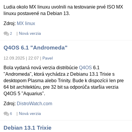
Ludia okolo MX linuxu uvolnili na testovanie prvé ISO MX
linuxu postavené na Debian 13.
Zdroj:
MX linux
|
Nová verzia
2
Q4OS 6.1 "Andromeda"
12.09.2025 | 22:07
|
Pavel
Bola vydaná nová verzia distribúcie
Q4OS
6.1
"Andromeda", ktorá vychádza z Debianu 13.1 Trixie s
desktopom Plasma alebo Trinity. Bude k dispozícii len pre
64 bit architektúru, pre 32 bit sa odporúča staršia verzia
Q4OS 5 "Aquarius".
Zdroj:
DistroWatch.com
|
Nová verzia
6
Debian 13.1 Trixie