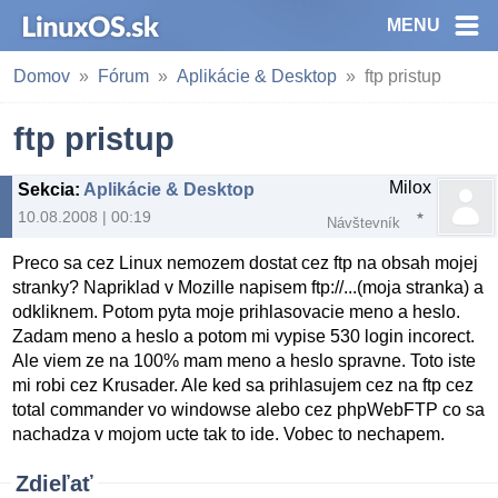
MENU
Domov
Fórum
Aplikácie & Desktop
ftp pristup
ftp pristup
Milox
Sekcia
:
Aplikácie & Desktop
10.08.2008 | 00:19
Návštevník
Preco sa cez Linux nemozem dostat cez ftp na obsah mojej
stranky? Napriklad v Mozille napisem ftp://...(moja stranka) a
odkliknem. Potom pyta moje prihlasovacie meno a heslo.
Zadam meno a heslo a potom mi vypise 530 login incorect.
Ale viem ze na 100% mam meno a heslo spravne. Toto iste
mi robi cez Krusader. Ale ked sa prihlasujem cez na ftp cez
total commander vo windowse alebo cez phpWebFTP co sa
nachadza v mojom ucte tak to ide. Vobec to nechapem.
Zdieľať