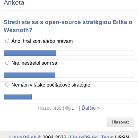
Anketa
Stretli ste sa s open-source stratégiou Bitka o
Wesnoth?
Áno, hral som alebo hrávam
Nie, nestretol som sa
Nemám v láske počítačové stratégie
|
|
Ďalšie
Hlasov: 435
1
Hlasovať
LinuxOS.sk
© 2004-2026 |
LinuxOS.sk - Team
|
ISSN