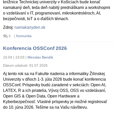
knižnice Technickej univerzity v Košiciach bude konať
namakaný deň, teda deň nabitý prednáškami a workshopmi
o vzdelávaní v IT, programovaní, mikrokontroléroch, AI,
bezpečnosti, IoT a o ďalších témach.
Zdroj:
namakanyden.sk
|
Komunita
3
Konferencia OSSConf 2026
10.04 | 19:03
|
Miroslav Bendík
Dátum udalosti:
01.07.2026
Aj tento rok sa na Fakulte riadenia a informatiky Žilinskej
Univerzity v dňoch 1-3. júla 2026 bude konať konferencia
OSSConf. Príspevky budú zaradené v sekciách: Open AI,
LATEX, R a ich priatelia, Vývoj OSS, OSS vo vzdelávaní,
Open GIS & Open Data, Open Hardware a
Kyberbezpečnosť. Vlastné príspevky je možné registrovať
do 10. júna 2026. Tešíme sa na Vašu návštevu.