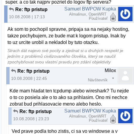
super. a co tak najprv pozriet do logov ftp servera?
Samuel BWPOW Kupka
Re: ftp pristup
Almalinux, OpenWRT
10.08.2008 | 17:13
Používateľ
Ak som to pochopil spravne, pripaja sa na nejaky hosting,
takze pochybujem, ze bude mat k logom pristup. Inak by
to uz urcite urobil a nekladol by tuto otazku.
Strach dát najevo své pocity a zjednat si u druhých respekt je
jedním z problémů civilizovaného člověka, který se naučil
zpochybňovat svou vlastní pravdu pro zdání objektivity
Milox
Re: ftp pristup
10.08.2008 | 22:45
Návštevník
Kde mam hladat ten tcpdump alebo wireshark? Tu nejde
o to co posiela ale o to ako sa prihlasim. Ono mi nechce
zobrat bud prihlasovacie meno alebo heslo.
Samuel BWPOW Kupka
Re: ftp pristup
Almalinux, OpenWRT
10.08.2008 | 23:23
Používateľ
Ved prave podla toho zistis, ci sa vo windowse a v