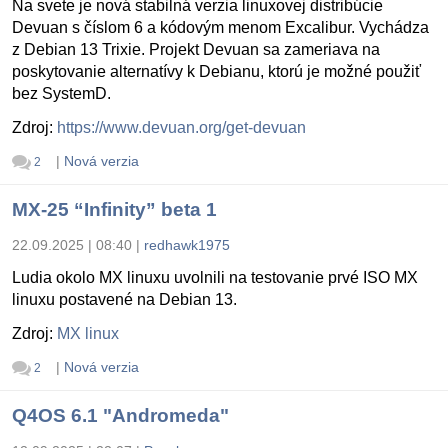
Na svete je nová stabilná verzia linuxovej distribúcie
Devuan s číslom 6 a kódovým menom Excalibur. Vychádza
z Debian 13 Trixie. Projekt Devuan sa zameriava na
poskytovanie alternatívy k Debianu, ktorú je možné použiť
bez SystemD.
Zdroj:
https://www.devuan.org/get-devuan
|
Nová verzia
2
MX-25 “Infinity” beta 1
22.09.2025 | 08:40
|
redhawk1975
Ludia okolo MX linuxu uvolnili na testovanie prvé ISO MX
linuxu postavené na Debian 13.
Zdroj:
MX linux
|
Nová verzia
2
Q4OS 6.1 "Andromeda"