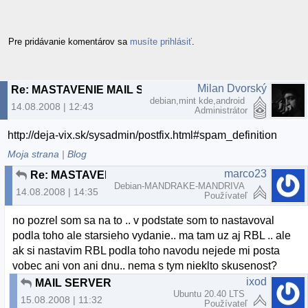
Pre pridávanie komentárov sa
musíte prihlásiť
.
Milan Dvorský
Re: MASTAVENIE MAIL SERVERA
debian,mint kde,android
14.08.2008 | 12:43
Administrátor
http://deja-vix.sk/sysadmin/postfix.html#spam_definition
Moja strana
|
Blog
marco23
Re: MASTAVENIE MAIL SERVERA
Debian-MANDRAKE-MANDRIVA
14.08.2008 | 14:35
Používateľ
no pozrel som sa na to .. v podstate som to nastavoval
podla toho ale starsieho vydanie.. ma tam uz aj RBL .. ale
ak si nastavim RBL podla toho navodu nejede mi posta
vobec ani von ani dnu.. nema s tym nieklto skusenost?
ixod
MAIL SERVER
Ubuntu 20.40 LTS
15.08.2008 | 11:32
Používateľ