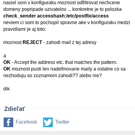
nasiel som v konfiguraku moznost odfiltrovat nechcene
domeny popripade uzivatelov ... konkretne je to polozka
check_sender accesshash:/etc/postfix/access
neviem ci som to pochopil spravne ake v konfiguraku medzi
pravidlami je aj toto:
moznost
REJECT
- zahodi mail z tej adresy
a
OK
- Accept the address etc. that matches the pattern.
OK
moznost pusti len nadefinovane maily a ostatne co sa
nezhoduju so zoznamom zahodi?? alebo nie?
dik
Zdieľať
Facebook
Twitter