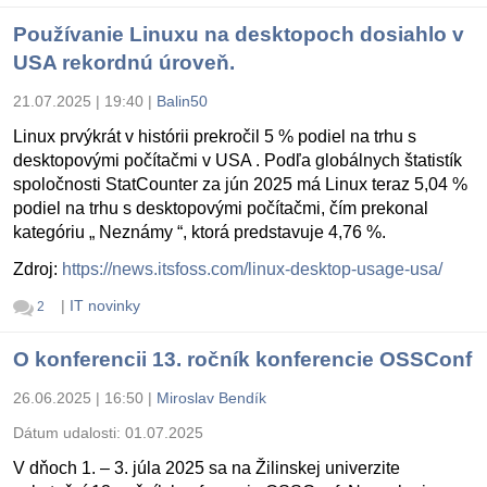
Používanie Linuxu na desktopoch dosiahlo v
USA rekordnú úroveň.
21.07.2025 | 19:40
|
Balin50
Linux prvýkrát v histórii prekročil 5 % podiel na trhu s
desktopovými počítačmi v USA . Podľa globálnych štatistík
spoločnosti StatCounter za jún 2025 má Linux teraz 5,04 %
podiel na trhu s desktopovými počítačmi, čím prekonal
kategóriu „ Neznámy “, ktorá predstavuje 4,76 %.
Zdroj:
https://news.itsfoss.com/linux-desktop-usage-usa/
|
IT novinky
2
O konferencii 13. ročník konferencie OSSConf
26.06.2025 | 16:50
|
Miroslav Bendík
Dátum udalosti:
01.07.2025
V dňoch 1. – 3. júla 2025 sa na Žilinskej univerzite