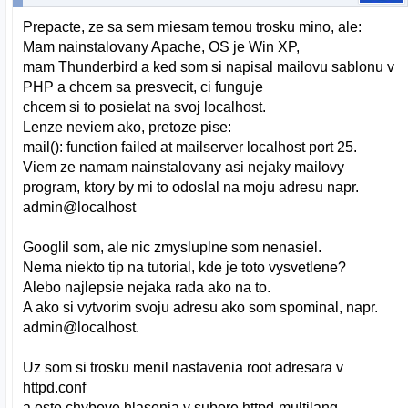
Prepacte, ze sa sem miesam temou trosku mino, ale:
Mam nainstalovany Apache, OS je Win XP,
mam Thunderbird a ked som si napisal mailovu sablonu v
PHP a chcem sa presvecit, ci funguje
chcem si to posielat na svoj localhost.
Lenze neviem ako, pretoze pise:
mail(): function failed at mailserver localhost port 25.
Viem ze namam nainstalovany asi nejaky mailovy
program, ktory by mi to odoslal na moju adresu napr.
admin@localhost
Googlil som, ale nic zmysluplne som nenasiel.
Nema niekto tip na tutorial, kde je toto vysvetlene?
Alebo najlepsie nejaka rada ako na to.
A ako si vytvorim svoju adresu ako som spominal, napr.
admin@localhost.
Uz som si trosku menil nastavenia root adresara v
httpd.conf
a este chybove hlasenia v subore httpd-multilang-