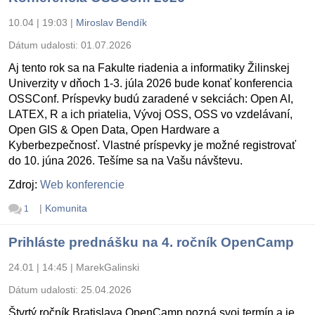
10.04 | 19:03
|
Miroslav Bendík
Dátum udalosti:
01.07.2026
Aj tento rok sa na Fakulte riadenia a informatiky Žilinskej
Univerzity v dňoch 1-3. júla 2026 bude konať konferencia
OSSConf. Príspevky budú zaradené v sekciách: Open AI,
LATEX, R a ich priatelia, Vývoj OSS, OSS vo vzdelávaní,
Open GIS & Open Data, Open Hardware a
Kyberbezpečnosť. Vlastné príspevky je možné registrovať
do 10. júna 2026. Tešíme sa na Vašu návštevu.
Zdroj:
Web konferencie
|
Komunita
1
Prihláste prednášku na 4. ročník OpenCamp
24.01 | 14:45
|
MarekGalinski
Dátum udalosti:
25.04.2026
Štvrtý ročník Bratislava OpenCamp pozná svoj termín a je