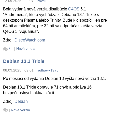
12.09.2025 | 22:07
|
Pavel
Bola vydaná nová verzia distribúcie
Q4OS
6.1
"Andromeda", ktorá vychádza z Debianu 13.1 Trixie s
desktopom Plasma alebo Trinity. Bude k dispozícii len pre
64 bit architektúru, pre 32 bit sa odporúča staršia verzia
Q4OS 5 "Aquarius".
Zdroj:
DistroWatch.com
|
Nová verzia
6
Debian 13.1 Trixie
08.09.2025 | 09:01
|
redhawk1975
Po mesiaci od vydania Debian 13 vyšla nová verzia 13.1.
Debian 13.1 Trixie opravuje 71 chýb a pridáva 16
bezpečnostných aktualizácií.
Zdroj:
Debian
|
Nová verzia