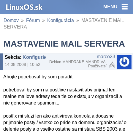
MENU
Domov
Fórum
Konfigurácia
MASTAVENIE MAIL
SERVERA
MASTAVENIE MAIL SERVERA
marco23
Sekcia
:
Konfigurácia
Debian-MANDRAKE-MANDRIVA
14.08.2008 | 10:52
Používateľ
Ahojte potreboval by som poradit
potreboval by som na postfixe nastavit aby prijmal len
realne mailove adresy teda tie co existuju v organizacii a
nie generovane spamom...
postfix mi sluzi len ako antivirova kontrola a docasne
prijmanie posty / vsetko co pride na domenu organizacie/ o
delenie posty a o vsetko ostatne sa mi stara SBS 2003 ale