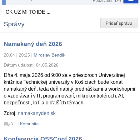
Používateľ
OK UZ MI TO IDE ....
Správy
Pridať správu
Namakaný deň 2026
20.04 | 20:25
|
Miroslav Bendík
Dátum udalosti:
04.05.2026
Dňa 4. mája 2026 od 9:00 sa v priestoroch Univerzitnej
knižnice Technickej univerzity v Košiciach bude konať
namakaný deň, teda deň nabitý prednáškami a workshopmi
o vzdelávaní v IT, programovaní, mikrokontroléroch, AI,
bezpečnosti, IoT a o ďalších témach.
Zdroj:
namakanyden.sk
|
Komunita
3
Konferencia OSSConf 2026