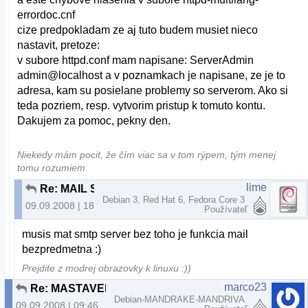
errordoc.cnf
cize predpokladam ze aj tuto budem musiet nieco
nastavit, pretoze:
v subore httpd.conf mam napisane: ServerAdmin
admin@localhost a v poznamkach je napisane, ze je to
adresa, kam su posielane problemy so serverom. Ako si
teda pozriem, resp. vytvorim pristup k tomuto kontu.
Dakujem za pomoc, pekny den.
Niekedy mám pocit, že čím viac sa v tom rýpem, tým menej
tomu rozumiem.
lime
Re: MAIL SERVER
Debian 3, Red Hat 6, Fedora Core 3
09.09.2008 | 18:57
Používateľ
musis mat smtp server bez toho je funkcia mail
bezpredmetna :)
Prejdite z modrej obrazovky k linuxu :))
marco23
Re: MASTAVENIE MAIL SERVERA
Debian-MANDRAKE-MANDRIVA
09.09.2008 | 09:46