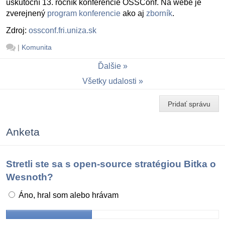
uskutoční 13. ročník konferencie OSSConf. Na webe je
zverejnený
program konferencie
ako aj
zborník
.
Zdroj:
ossconf.fri.uniza.sk
|
Komunita
Ďalšie
Všetky udalosti
Pridať správu
Anketa
Stretli ste sa s open-source stratégiou Bitka o
Wesnoth?
Áno, hral som alebo hrávam