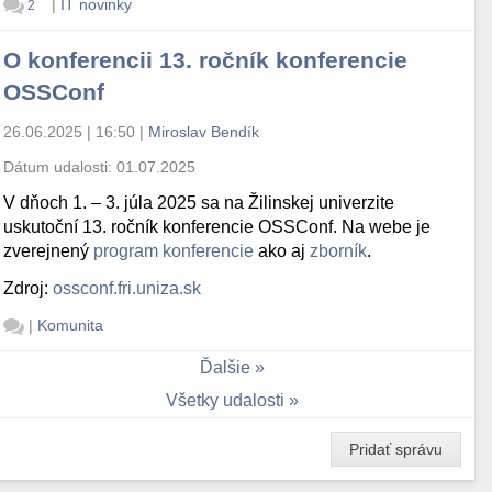
|
IT novinky
2
O konferencii 13. ročník konferencie
OSSConf
26.06.2025 | 16:50
|
Miroslav Bendík
Dátum udalosti:
01.07.2025
V dňoch 1. – 3. júla 2025 sa na Žilinskej univerzite
uskutoční 13. ročník konferencie OSSConf. Na webe je
zverejnený
program konferencie
ako aj
zborník
.
Zdroj:
ossconf.fri.uniza.sk
|
Komunita
Ďalšie
Všetky udalosti
Pridať správu