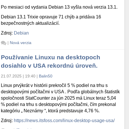
Po mesiaci od vydania Debian 13 vyšla nová verzia 13.1.
Debian 13.1 Trixie opravuje 71 chýb a pridáva 16
bezpečnostných aktualizácií.
Zdroj:
Debian
|
Nová verzia
Používanie Linuxu na desktopoch
dosiahlo v USA rekordnú úroveň.
21.07.2025 | 19:40
|
Balin50
Linux prvýkrát v histórii prekročil 5 % podiel na trhu s
desktopovými počítačmi v USA . Podľa globálnych štatistík
spoločnosti StatCounter za jún 2025 má Linux teraz 5,04
% podiel na trhu s desktopovými počítačmi, čím prekonal
kategóriu „ Neznámy “, ktorá predstavuje 4,76 %.
Zdroj:
https://news.itsfoss.com/linux-desktop-usage-usa/