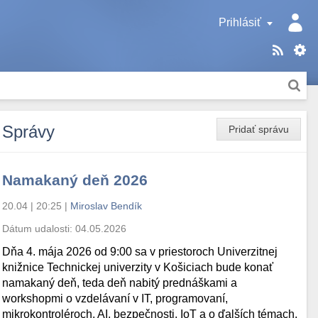
Prihlásiť
Správy
Pridať správu
Namakaný deň 2026
20.04 | 20:25
|
Miroslav Bendík
Dátum udalosti:
04.05.2026
Dňa 4. mája 2026 od 9:00 sa v priestoroch Univerzitnej
knižnice Technickej univerzity v Košiciach bude konať
namakaný deň, teda deň nabitý prednáškami a
workshopmi o vzdelávaní v IT, programovaní,
mikrokontroléroch, AI, bezpečnosti, IoT a o ďalších témach.