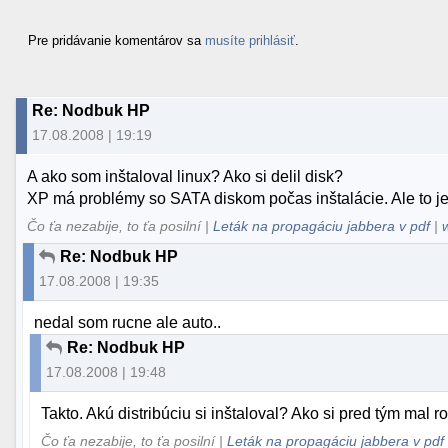
Pre pridávanie komentárov sa
musíte prihlásiť
.
Re: Nodbuk HP
17.08.2008 | 19:19
A ako som inštaloval linux? Ako si delil disk?
XP má problémy so SATA diskom počas inštalácie. Ale to j
Čo ťa nezabije, to ťa posilní |
Leták na propagáciu jabbera v pdf
|
Re: Nodbuk HP
17.08.2008 | 19:35
nedal som rucne ale auto..
Re: Nodbuk HP
17.08.2008 | 19:48
Takto. Akú distribúciu si inštaloval? Ako si pred tým mal 
Čo ťa nezabije, to ťa posilní |
Leták na propagáciu jabbera v pdf