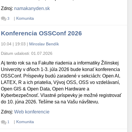
Zdroj:
namakanyden.sk
|
Komunita
3
Konferencia OSSConf 2026
10.04 | 19:03
|
Miroslav Bendík
Dátum udalosti:
01.07.2026
Aj tento rok sa na Fakulte riadenia a informatiky Žilinskej
Univerzity v dňoch 1-3. júla 2026 bude konať konferencia
OSSConf. Príspevky budú zaradené v sekciách: Open AI,
LATEX, R a ich priatelia, Vývoj OSS, OSS vo vzdelávaní,
Open GIS & Open Data, Open Hardware a
Kyberbezpečnosť. Vlastné príspevky je možné registrovať
do 10. júna 2026. Tešíme sa na Vašu návštevu.
Zdroj:
Web konferencie
|
Komunita
1