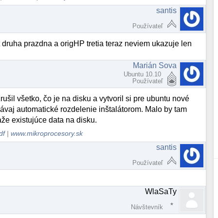
santis
Používateľ
t druha prazdna a origHP tretia teraz neviem ukazuje len
Marián Sova
Ubuntu 10.10
Používateľ
rušil všetko, čo je na disku a vytvoril si pre ubuntu nové
dávaj automatické rozdelenie inštalátorom. Malo by tam
že existujúce data na disku.
df
|
www.mikroprocesory.sk
santis
Používateľ
WlaSaTy
Návštevník