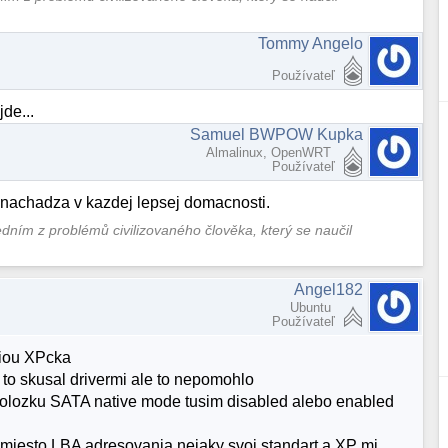
Tommy Angelo
Používateľ
de...
Samuel BWPOW Kupka
Almalinux, OpenWRT
Používateľ
achadza v kazdej lepsej domacnosti.
jedním z problémů civilizovaného člověka, který se naučil
Angel182
Ubuntu
Používateľ
ciou XPcka
to skusal drivermi ale to nepomohlo
t polozku SATA native mode tusim disabled alebo enabled
miesto LBA adresovania nejaky svoj standart a XP mi