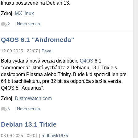
linuxu postavené na Debian 13.
Zdroj:
MX linux
|
Nová verzia
2
Q4OS 6.1 "Andromeda"
12.09.2025 | 22:07
|
Pavel
Bola vydaná nová verzia distribúcie
Q4OS
6.1
"Andromeda", ktorá vychádza z Debianu 13.1 Trixie s
desktopom Plasma alebo Trinity. Bude k dispozícii len pre
64 bit architektúru, pre 32 bit sa odporúča staršia verzia
Q4OS 5 "Aquarius".
Zdroj:
DistroWatch.com
|
Nová verzia
6
Debian 13.1 Trixie
08.09.2025 | 09:01
|
redhawk1975