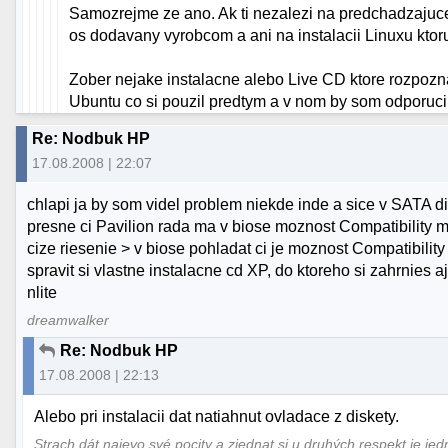
Samozrejme ze ano. Ak ti nezalezi na predchadzajucej 
os dodavany vyrobcom a ani na instalacii Linuxu ktoru
Zober nejake instalacne alebo Live CD ktore rozpozna 
Ubuntu co si pouzil predtym a v nom by som odporucil
Re: Nodbuk HP
17.08.2008 | 22:07
chlapi ja by som videl problem niekde inde a sice v SATA 
presne ci Pavilion rada ma v biose moznost Compatibility mod
cize riesenie > v biose pohladat ci je moznost Compatibilit
spravit si vlastne instalacne cd XP, do ktoreho si zahrnies
nlite
dreamwalker
Re: Nodbuk HP
17.08.2008 | 22:13
Alebo pri instalacii dat natiahnut ovladace z diskety.
Strach dát najevo své pocity a zjednat si u druhých respekt je jed