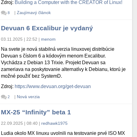
Zdroj:
Building a Computer with the CREATOR of Linux!
|
Zaujímavý článok
8
Devuan 6 Excalibur je vydaný
03.11.2025 | 22:52
|
menom
Na svete je nová stabilná verzia linuxovej distribúcie
Devuan s číslom 6 a kódovým menom Excalibur.
Vychádza z Debian 13 Trixie. Projekt Devuan sa
zameriava na poskytovanie alternatívy k Debianu, ktorú je
možné použiť bez SystemD.
Zdroj:
https://www.devuan.org/get-devuan
|
Nová verzia
2
MX-25 “Infinity” beta 1
22.09.2025 | 08:40
|
redhawk1975
Ludia okolo MX linuxu uvolnili na testovanie prvé ISO MX