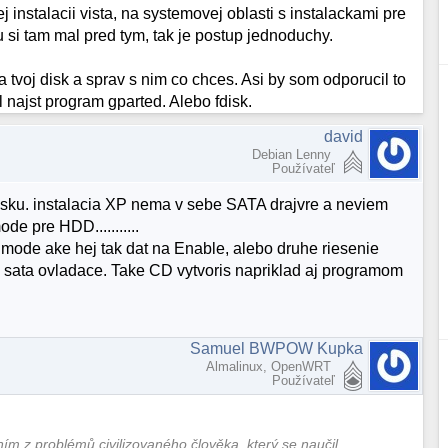
instalacii vista, na systemovej oblasti s instalackami pre
 si tam mal pred tym, tak je postup jednoduchy.
tvoj disk a sprav s nim co chces. Asi by som odporucil to
 najst program gparted. Alebo fdisk.
david
Debian Lenny
Používateľ
disku. instalacia XP nema v sebe SATA drajvre a neviem
e pre HDD...........
y mode ake hej tak dat na Enable, alebo druhe riesenie
 aj sata ovladace. Take CD vytvoris napriklad aj programom
Samuel BWPOW Kupka
Almalinux, OpenWRT
Používateľ
ním z problémů civilizovaného člověka, který se naučil