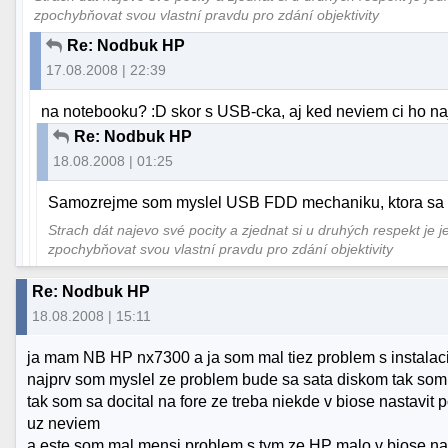
zpochybňovat svou vlastní pravdu pro zdání objektivity
Re: Nodbuk HP
17.08.2008 | 22:39
na notebooku? :D skor s USB-cka, aj ked neviem ci ho naj
Re: Nodbuk HP
18.08.2008 | 01:25
Samozrejme som myslel USB FDD mechaniku, ktora sa n
Strach dát najevo své pocity a zjednat si u druhých respekt je 
zpochybňovat svou vlastní pravdu pro zdání objektivity
Re: Nodbuk HP
18.08.2008 | 15:11
ja mam NB HP nx7300 a ja som mal tiez problem s instala
najprv som myslel ze problem bude sa sata diskom tak som 
tak som sa docital na fore ze treba niekde v biose nastavi
uz neviem
a este som mal mensi problem s tym ze HP malo v biose na