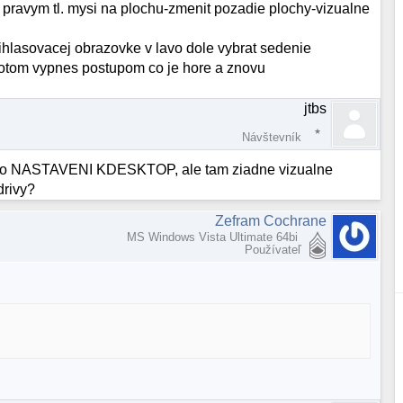
pravym tl. mysi na plochu-zmenit pozadie plochy-vizualne
rihlasovacej obrazovke v lavo dole vybrat sedenie
potom vypnes postupom co je hore a znovu
jtbs
Návštevník
Y do NASTAVENI KDESKTOP, ale tam ziadne vizualne
drivy?
Zefram Cochrane
MS Windows Vista Ultimate 64bi
Používateľ