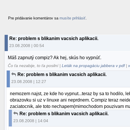
Pre pridávanie komentárov sa
musíte prihlásiť
.
Re: problem s blikanim vacsich aplikacii.
23.08.2008 | 00:54
Máš zapnutý compiz? Ak hej, skús ho vypnúť.
Čo ťa nezabije, to ťa posilní |
Leták na propagáciu jabbera v pdf
|
Re: problem s blikanim vacsich aplikacii.
23.08.2008 | 12:27
nemozem najst, ze kde ho vypnut...teraz by sa to hodilo, l
obrazovku si uz v linuxe ani neprdnem. Compiz teraz neid
zaciatocnik, ale toto nechapem(mimochodom pouzivam ma
Re: problem s blikanim vacsich aplikacii.
23.08.2008 | 14:04