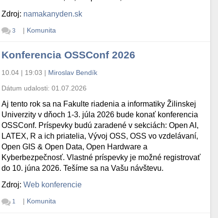
Zdroj:
namakanyden.sk
|
Komunita
3
Konferencia OSSConf 2026
10.04 | 19:03
|
Miroslav Bendík
Dátum udalosti:
01.07.2026
Aj tento rok sa na Fakulte riadenia a informatiky Žilinskej
Univerzity v dňoch 1-3. júla 2026 bude konať konferencia
OSSConf. Príspevky budú zaradené v sekciách: Open AI,
LATEX, R a ich priatelia, Vývoj OSS, OSS vo vzdelávaní,
Open GIS & Open Data, Open Hardware a
Kyberbezpečnosť. Vlastné príspevky je možné registrovať
do 10. júna 2026. Tešíme sa na Vašu návštevu.
Zdroj:
Web konferencie
|
Komunita
1