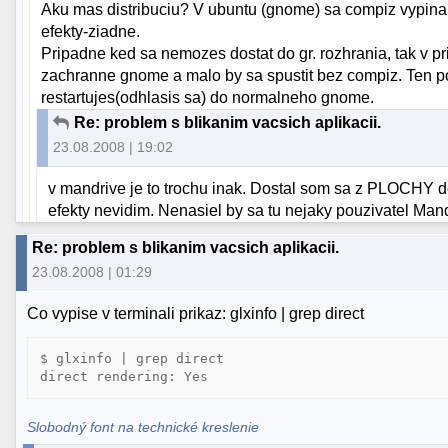
Aku mas distribuciu? V ubuntu (gnome) sa compiz vypina 
efekty-ziadne.
Pripadne ked sa nemozes dostat do gr. rozhrania, tak v p
zachranne gnome a malo by sa spustit bez compiz. Ten 
restartujes(odhlasis sa) do normalneho gnome.
Re: problem s blikanim vacsich aplikacii.
23.08.2008 | 19:02
v mandrive je to trochu inak. Dostal som sa z PLOCH
efekty nevidim. Nenasiel by sa tu nejaky pouzivatel Man
Re: problem s blikanim vacsich aplikacii.
23.08.2008 | 01:29
Co vypise v terminali prikaz: glxinfo | grep direct
$ glxinfo | grep direct

Slobodný font na technické kreslenie