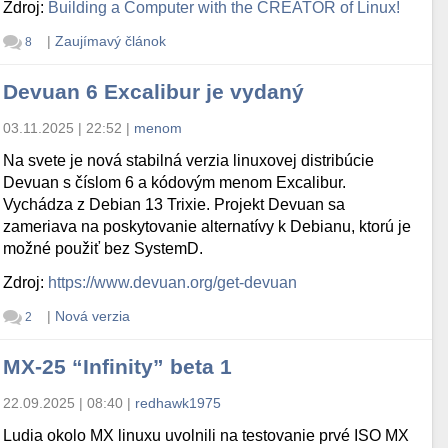
Zdroj:
Building a Computer with the CREATOR of Linux!
|
Zaujímavý článok
8
Devuan 6 Excalibur je vydaný
03.11.2025 | 22:52
|
menom
Na svete je nová stabilná verzia linuxovej distribúcie
Devuan s číslom 6 a kódovým menom Excalibur.
Vychádza z Debian 13 Trixie. Projekt Devuan sa
zameriava na poskytovanie alternatívy k Debianu, ktorú je
možné použiť bez SystemD.
Zdroj:
https://www.devuan.org/get-devuan
|
Nová verzia
2
MX-25 “Infinity” beta 1
22.09.2025 | 08:40
|
redhawk1975
Ludia okolo MX linuxu uvolnili na testovanie prvé ISO MX