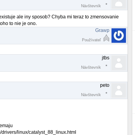
Návštevník
eexistuje ale iny sposob? Chyba mi teraz to zmensovanie
oho to nie je ono.
Grawp
Používateľ
jtbs
Návštevník
peto
Návštevník
nemaju
drivers/linux/catalyst_88_linux.html