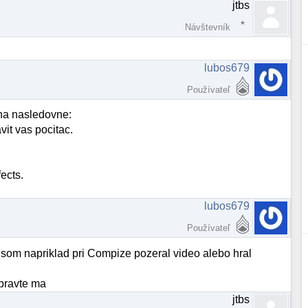
jtbs
Návštevník
lubos679
Používateľ
na nasledovne:
it vas pocitac.
ects.
lubos679
Používateľ
ed som napriklad pri Compize pozeral video alebo hral
opravte ma
jtbs