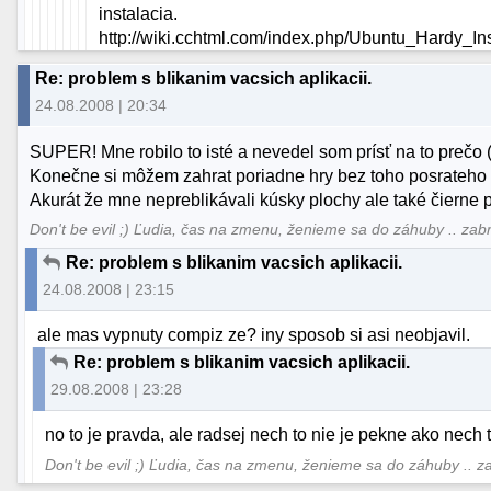
instalacia.
http://wiki.cchtml.com/index.php/Ubuntu_Hardy_In
Re: problem s blikanim vacsich aplikacii.
24.08.2008 | 20:34
SUPER! Mne robilo to isté a nevedel som prísť na to prečo 
Konečne si môžem zahrat poriadne hry bez toho posrateho bl
Akurát že mne nepreblikávali kúsky plochy ale také čierne p
Don't be evil ;) Ľudia, čas na zmenu, ženieme sa do záhuby .. za
Re: problem s blikanim vacsich aplikacii.
24.08.2008 | 23:15
ale mas vypnuty compiz ze? iny sposob si asi neobjavil.
Re: problem s blikanim vacsich aplikacii.
29.08.2008 | 23:28
no to je pravda, ale radsej nech to nie je pekne ako nech to
Don't be evil ;) Ľudia, čas na zmenu, ženieme sa do záhuby ..