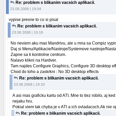
Re: problem s blikanim vacsich aplikacii.
23.08.2008 | 19:04
vypise presne to co si pisal
Re: problem s blikanim vacsich aplikacii.
23.08.2008 | 19:18
No neviem aku mas Mandrivu, ale u mna sa Compiz vypi
Daj si Menu/Aplikacie/Nastroje/Systemove nastroje/Nastav
Zapne sa ti kontrolne centrum.
Nalavo klikni na Hardver.
Tam najdes Configure Graphics, Configure 3D desktop eff
Chod do toho a zaskrkni : No 3D desktop effects
Re: problem s blikanim vacsich aplikacii.
23.08.2008 | 19:20
A asi mas graficku kartu od ATI. Mne to tiez robilo, aj k
nejaku hru.
Pokial viem tak chyba je v ATI a ich ovladacoch.Ak nie 
Re: problem s blikanim vacsich aplikacii.