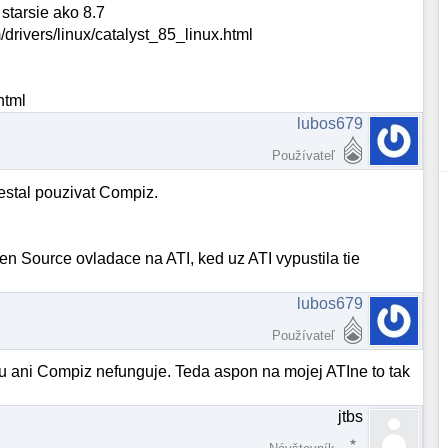
starsie ako 8.7
drivers/linux/catalyst_85_linux.html
html
lubos679
Používateľ
stal pouzivat Compiz.
en Source ovladace na ATI, ked uz ATI vypustila tie
lubos679
Používateľ
u ani Compiz nefunguje. Teda aspon na mojej ATIne to tak
jtbs