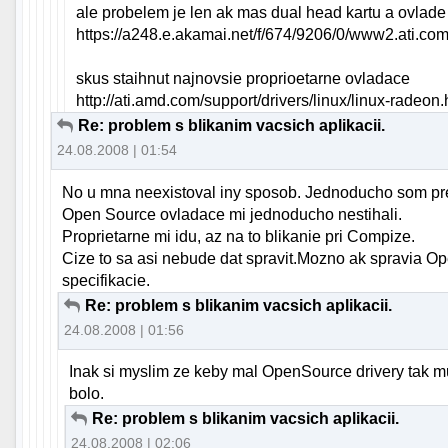
ale probelem je len ak mas dual head kartu a ovlade 
https://a248.e.akamai.net/f/674/9206/0/www2.ati.com/
skus staihnut najnovsie proprioetarne ovladace
http://ati.amd.com/support/drivers/linux/linux-radeon.
Re: problem s blikanim vacsich aplikacii.
24.08.2008 | 01:54
No u mna neexistoval iny sposob. Jednoducho som pre
Open Source ovladace mi jednoducho nestihali.
Proprietarne mi idu, az na to blikanie pri Compize.
Cize to sa asi nebude dat spravit.Mozno ak spravia Op
specifikacie.
Re: problem s blikanim vacsich aplikacii.
24.08.2008 | 01:56
Inak si myslim ze keby mal OpenSource drivery tak m
bolo.
Re: problem s blikanim vacsich aplikacii.
24.08.2008 | 02:06