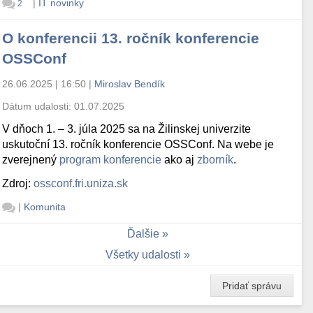
|
IT novinky
2
O konferencii 13. ročník konferencie
OSSConf
26.06.2025 | 16:50
|
Miroslav Bendík
Dátum udalosti:
01.07.2025
V dňoch 1. – 3. júla 2025 sa na Žilinskej univerzite
uskutoční 13. ročník konferencie OSSConf. Na webe je
zverejnený
program konferencie
ako aj
zborník
.
Zdroj:
ossconf.fri.uniza.sk
|
Komunita
Ďalšie
Všetky udalosti
Pridať správu