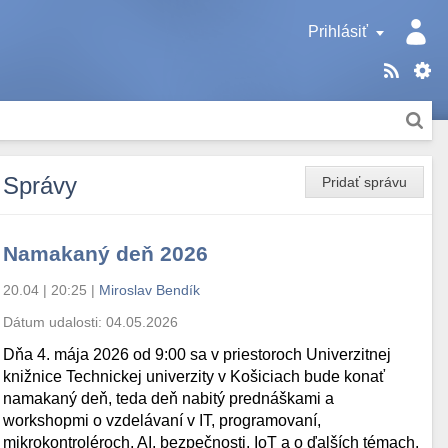
Prihlásiť
Správy
Pridať správu
Namakaný deň 2026
20.04 | 20:25
|
Miroslav Bendík
Dátum udalosti:
04.05.2026
Dňa 4. mája 2026 od 9:00 sa v priestoroch Univerzitnej
knižnice Technickej univerzity v Košiciach bude konať
namakaný deň, teda deň nabitý prednáškami a
workshopmi o vzdelávaní v IT, programovaní,
mikrokontroléroch, AI, bezpečnosti, IoT a o ďalších témach.