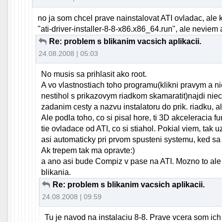
no ja som chcel prave nainstalovat ATI ovladac, ale 
"ati-driver-installer-8-8-x86.x86_64.run", ale neviem 
Re: problem s blikanim vacsich aplikacii.
24.08.2008 | 05:03
No musis sa prihlasit ako root.
A vo vlastnostiach toho programu(klikni pravym a nie
nestihol s prikazovym riadkom skamaratit)najdi niec
zadanim cesty a nazvu instalatoru do prik. riadku, 
Ale podla toho, co si pisal hore, ti 3D akceleracia f
tie ovladace od ATI, co si stiahol. Pokial viem, tak 
asi automaticky pri prvom spusteni systemu, ked sa t
Ak trepem tak ma opravte:)
a ano asi bude Compiz v pase na ATI. Mozno to ale 
blikania.
Re: problem s blikanim vacsich aplikacii.
24.08.2008 | 09:59
Tu je navod na instalaciu 8-8. Prave vcera som i