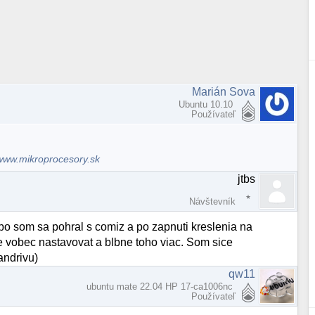
Marián Sova
Ubuntu 10.10
Používateľ
www.mikroprocesory.sk
jtbs
Návštevník
ebo som sa pohral s comiz a po zapnuti kreslenia na
e vobec nastavovat a blbne toho viac. Som sice
ndrivu)
qw11
ubuntu mate 22.04 HP 17-ca1006nc
Používateľ