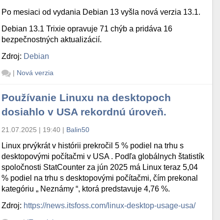
Po mesiaci od vydania Debian 13 vyšla nová verzia 13.1.
Debian 13.1 Trixie opravuje 71 chýb a pridáva 16
bezpečnostných aktualizácií.
Zdroj:
Debian
|
Nová verzia
Používanie Linuxu na desktopoch
dosiahlo v USA rekordnú úroveň.
21.07.2025 | 19:40
|
Balin50
Linux prvýkrát v histórii prekročil 5 % podiel na trhu s
desktopovými počítačmi v USA . Podľa globálnych štatistík
spoločnosti StatCounter za jún 2025 má Linux teraz 5,04
% podiel na trhu s desktopovými počítačmi, čím prekonal
kategóriu „ Neznámy “, ktorá predstavuje 4,76 %.
Zdroj:
https://news.itsfoss.com/linux-desktop-usage-usa/