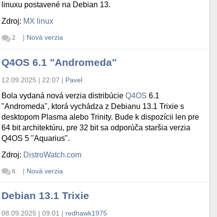
linuxu postavené na Debian 13.
Zdroj:
MX linux
|
Nová verzia
2
Q4OS 6.1 "Andromeda"
12.09.2025 | 22:07
|
Pavel
Bola vydaná nová verzia distribúcie
Q4OS
6.1
"Andromeda", ktorá vychádza z Debianu 13.1 Trixie s
desktopom Plasma alebo Trinity. Bude k dispozícii len pre
64 bit architektúru, pre 32 bit sa odporúča staršia verzia
Q4OS 5 "Aquarius".
Zdroj:
DistroWatch.com
|
Nová verzia
6
Debian 13.1 Trixie
08.09.2025 | 09:01
|
redhawk1975