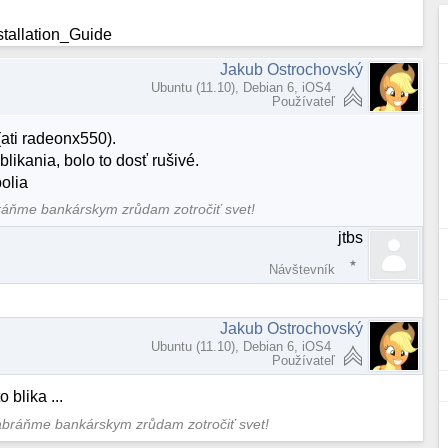
stallation_Guide
Jakub Ostrochovský
Ubuntu (11.10), Debian 6, iOS4
Používateľ
(ati radeonx550).
ikania, bolo to dosť rušivé.
olia
bráňme bankárskym zrůdam zotročiť svet!
jtbs
Návštevník
Jakub Ostrochovský
Ubuntu (11.10), Debian 6, iOS4
Používateľ
 blika ...
 zabráňme bankárskym zrůdam zotročiť svet!