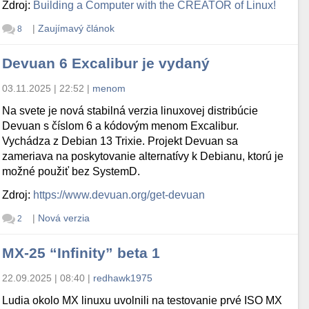
Zdroj:
Building a Computer with the CREATOR of Linux!
|
Zaujímavý článok
8
Devuan 6 Excalibur je vydaný
03.11.2025 | 22:52
|
menom
Na svete je nová stabilná verzia linuxovej distribúcie
Devuan s číslom 6 a kódovým menom Excalibur.
Vychádza z Debian 13 Trixie. Projekt Devuan sa
zameriava na poskytovanie alternatívy k Debianu, ktorú je
možné použiť bez SystemD.
Zdroj:
https://www.devuan.org/get-devuan
|
Nová verzia
2
MX-25 “Infinity” beta 1
22.09.2025 | 08:40
|
redhawk1975
Ludia okolo MX linuxu uvolnili na testovanie prvé ISO MX