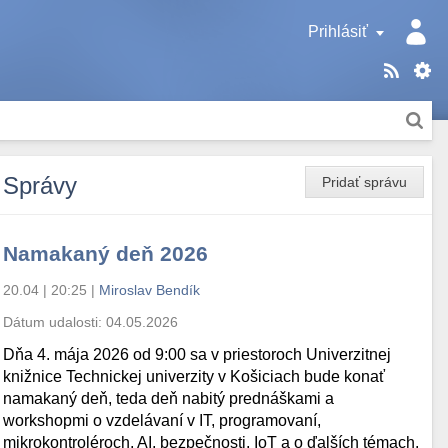
Prihlásiť
Správy
Pridať správu
Namakaný deň 2026
20.04 | 20:25
|
Miroslav Bendík
Dátum udalosti:
04.05.2026
Dňa 4. mája 2026 od 9:00 sa v priestoroch Univerzitnej
knižnice Technickej univerzity v Košiciach bude konať
namakaný deň, teda deň nabitý prednáškami a
workshopmi o vzdelávaní v IT, programovaní,
mikrokontroléroch, AI, bezpečnosti, IoT a o ďalších témach.