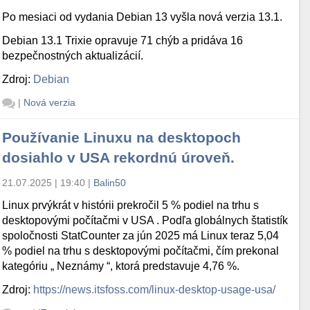
Po mesiaci od vydania Debian 13 vyšla nová verzia 13.1.
Debian 13.1 Trixie opravuje 71 chýb a pridáva 16
bezpečnostných aktualizácií.
Zdroj:
Debian
|
Nová verzia
Používanie Linuxu na desktopoch
dosiahlo v USA rekordnú úroveň.
21.07.2025 | 19:40
|
Balin50
Linux prvýkrát v histórii prekročil 5 % podiel na trhu s
desktopovými počítačmi v USA . Podľa globálnych štatistík
spoločnosti StatCounter za jún 2025 má Linux teraz 5,04
% podiel na trhu s desktopovými počítačmi, čím prekonal
kategóriu „ Neznámy “, ktorá predstavuje 4,76 %.
Zdroj:
https://news.itsfoss.com/linux-desktop-usage-usa/