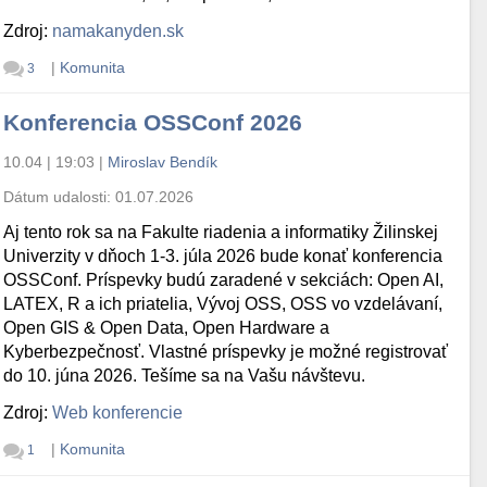
Zdroj:
namakanyden.sk
|
Komunita
3
Konferencia OSSConf 2026
10.04 | 19:03
|
Miroslav Bendík
Dátum udalosti:
01.07.2026
Aj tento rok sa na Fakulte riadenia a informatiky Žilinskej
Univerzity v dňoch 1-3. júla 2026 bude konať konferencia
OSSConf. Príspevky budú zaradené v sekciách: Open AI,
LATEX, R a ich priatelia, Vývoj OSS, OSS vo vzdelávaní,
Open GIS & Open Data, Open Hardware a
Kyberbezpečnosť. Vlastné príspevky je možné registrovať
do 10. júna 2026. Tešíme sa na Vašu návštevu.
Zdroj:
Web konferencie
|
Komunita
1