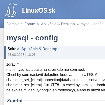
Domov
Fórum
Aplikácie & Desktop
mysql - config
mysql - config
Sekcia
:
Aplikácie & Desktop
25.08.2008 | 18:05
zdravim,
mam mysql databazu na stroji kde nie som root.
Chcel by som nastavit defaultne kodovanie na UTF8. Ale nie
character_set_[client|connection|database|results|server|sys
character_set_[client|...] = UTF8 ...a chcel by som to jednod
nejako sa mi dari vygooglit len rootovsky), alebo to ulozit al
Zdieľať