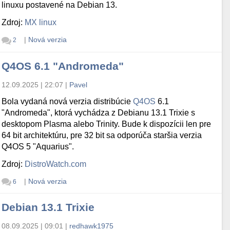
linuxu postavené na Debian 13.
Zdroj:
MX linux
|
Nová verzia
2
Q4OS 6.1 "Andromeda"
12.09.2025 | 22:07
|
Pavel
Bola vydaná nová verzia distribúcie
Q4OS
6.1
"Andromeda", ktorá vychádza z Debianu 13.1 Trixie s
desktopom Plasma alebo Trinity. Bude k dispozícii len pre
64 bit architektúru, pre 32 bit sa odporúča staršia verzia
Q4OS 5 "Aquarius".
Zdroj:
DistroWatch.com
|
Nová verzia
6
Debian 13.1 Trixie
08.09.2025 | 09:01
|
redhawk1975