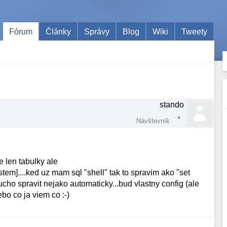
Fórum
Články
Správy
Blog
Wiki
Tweety
stando
Návštevník
 len tabulky ale
tem]....ked uz mam sql "shell" tak to spravim ako "set
ucho spravit nejako automaticky...bud vlastny config (ale
ebo co ja viem co :-)