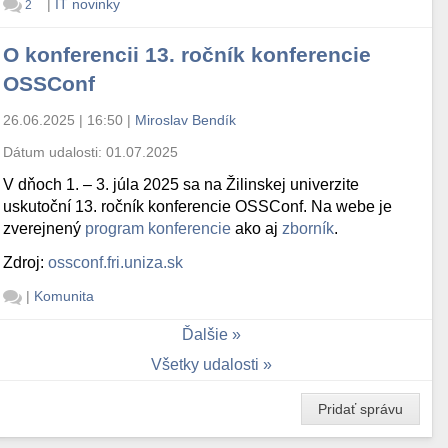
|
IT novinky
2
O konferencii 13. ročník konferencie
OSSConf
26.06.2025 | 16:50
|
Miroslav Bendík
Dátum udalosti:
01.07.2025
V dňoch 1. – 3. júla 2025 sa na Žilinskej univerzite
uskutoční 13. ročník konferencie OSSConf. Na webe je
zverejnený
program konferencie
ako aj
zborník
.
Zdroj:
ossconf.fri.uniza.sk
|
Komunita
Ďalšie
Všetky udalosti
Pridať správu