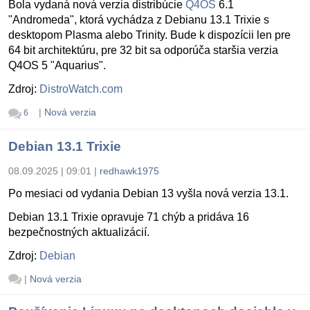
Bola vydaná nová verzia distribúcie
Q4OS
6.1
"Andromeda", ktorá vychádza z Debianu 13.1 Trixie s
desktopom Plasma alebo Trinity. Bude k dispozícii len pre
64 bit architektúru, pre 32 bit sa odporúča staršia verzia
Q4OS 5 "Aquarius".
Zdroj:
DistroWatch.com
|
Nová verzia
6
Debian 13.1 Trixie
08.09.2025 | 09:01
|
redhawk1975
Po mesiaci od vydania Debian 13 vyšla nová verzia 13.1.
Debian 13.1 Trixie opravuje 71 chýb a pridáva 16
bezpečnostných aktualizácií.
Zdroj:
Debian
|
Nová verzia