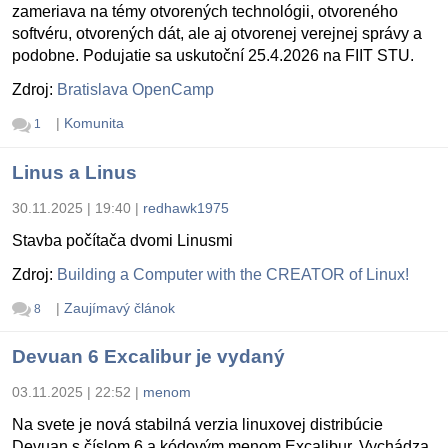
zameriava na témy otvorených technológii, otvoreného
softvéru, otvorených dát, ale aj otvorenej verejnej správy a
podobne. Podujatie sa uskutoční 25.4.2026 na FIIT STU.
Zdroj:
Bratislava OpenCamp
|
Komunita
1
Linus a Linus
30.11.2025 | 19:40
|
redhawk1975
Stavba počítača dvomi Linusmi
Zdroj:
Building a Computer with the CREATOR of Linux!
|
Zaujímavý článok
8
Devuan 6 Excalibur je vydaný
03.11.2025 | 22:52
|
menom
Na svete je nová stabilná verzia linuxovej distribúcie
Devuan s číslom 6 a kódovým menom Excalibur. Vychádza