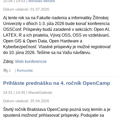
10.04 | 19:03
|
Miroslav Bendík
Dátum udalosti:
01.07.2026
Aj tento rok sa na Fakulte riadenia a informatiky Žilinskej
Univerzity v dňoch 1-3. júla 2026 bude konať konferencia
OSSConf. Príspevky budú zaradené v sekciách: Open AI,
LATEX, R a ich priatelia, Vývoj OSS, OSS vo vzdelávaní,
Open GIS & Open Data, Open Hardware a
Kyberbezpečnosť. Vlastné príspevky je možné registrovať
do 10. júna 2026. Tešíme sa na Vašu návštevu.
Zdroj:
Web konferencie
|
Komunita
1
Prihláste prednášku na 4. ročník OpenCamp
24.01 | 14:45
|
MarekGalinski
Dátum udalosti:
25.04.2026
Štvrtý ročník Bratislava OpenCamp pozná svoj termín a je
spustená možnosť prihlasovať príspevky. Podujatie sa