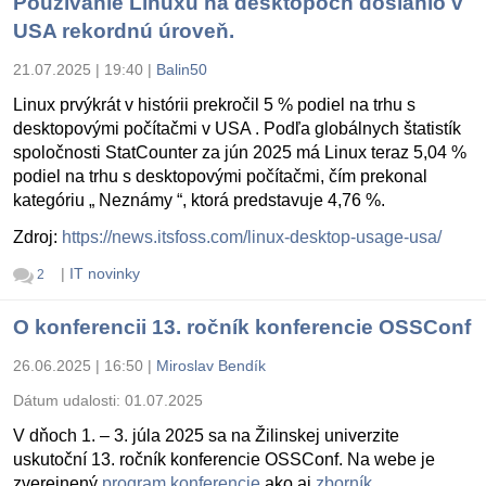
Používanie Linuxu na desktopoch dosiahlo v
USA rekordnú úroveň.
21.07.2025 | 19:40
|
Balin50
Linux prvýkrát v histórii prekročil 5 % podiel na trhu s
desktopovými počítačmi v USA . Podľa globálnych štatistík
spoločnosti StatCounter za jún 2025 má Linux teraz 5,04 %
podiel na trhu s desktopovými počítačmi, čím prekonal
kategóriu „ Neznámy “, ktorá predstavuje 4,76 %.
Zdroj:
https://news.itsfoss.com/linux-desktop-usage-usa/
|
IT novinky
2
O konferencii 13. ročník konferencie OSSConf
26.06.2025 | 16:50
|
Miroslav Bendík
Dátum udalosti:
01.07.2025
V dňoch 1. – 3. júla 2025 sa na Žilinskej univerzite
uskutoční 13. ročník konferencie OSSConf. Na webe je
zverejnený
program konferencie
ako aj
zborník
.