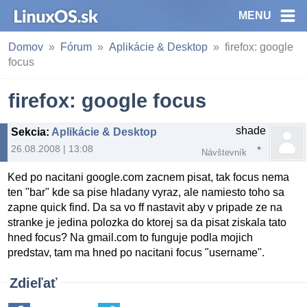
MENU
Domov
Fórum
Aplikácie & Desktop
firefox: google
focus
firefox: google focus
shade
Sekcia
:
Aplikácie & Desktop
26.08.2008 | 13:08
Návštevník
Ked po nacitani google.com zacnem pisat, tak focus nema
ten "bar" kde sa pise hladany vyraz, ale namiesto toho sa
zapne quick find. Da sa vo ff nastavit aby v pripade ze na
stranke je jedina polozka do ktorej sa da pisat ziskala tato
hned focus? Na gmail.com to funguje podla mojich
predstav, tam ma hned po nacitani focus "username".
Zdieľať