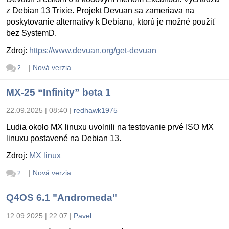
z Debian 13 Trixie. Projekt Devuan sa zameriava na
poskytovanie alternatívy k Debianu, ktorú je možné použiť
bez SystemD.
Zdroj:
https://www.devuan.org/get-devuan
|
Nová verzia
2
MX-25 “Infinity” beta 1
22.09.2025 | 08:40
|
redhawk1975
Ludia okolo MX linuxu uvolnili na testovanie prvé ISO MX
linuxu postavené na Debian 13.
Zdroj:
MX linux
|
Nová verzia
2
Q4OS 6.1 "Andromeda"
12.09.2025 | 22:07
|
Pavel