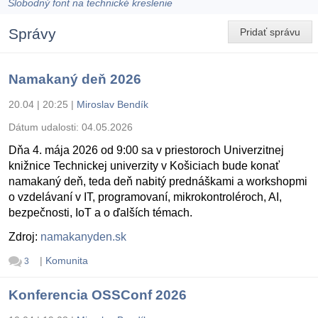
Slobodný font na technické kreslenie
Správy
Pridať správu
Namakaný deň 2026
20.04 | 20:25
|
Miroslav Bendík
Dátum udalosti:
04.05.2026
Dňa 4. mája 2026 od 9:00 sa v priestoroch Univerzitnej
knižnice Technickej univerzity v Košiciach bude konať
namakaný deň, teda deň nabitý prednáškami a workshopmi
o vzdelávaní v IT, programovaní, mikrokontroléroch, AI,
bezpečnosti, IoT a o ďalších témach.
Zdroj:
namakanyden.sk
|
Komunita
3
Konferencia OSSConf 2026