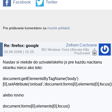
Facebook
Twitter
Pre pridávanie komentárov sa
musíte prihlásiť
.
Zefram Cochrane
Re: firefox: google focus
MS Windows Vista Ultimate 64bi
26.08.2008 | 15:25
Používateľ
Nastav si niekde do uzivatelskeho js pre kazdu nacitanu
stranku nieco ako toto:
document.getElementsByTagName('body')
[0].setAttribute('onload','document.forms[0].elements[0].focus()'
alebo rovno
document.forms[0].elements[0].focus()