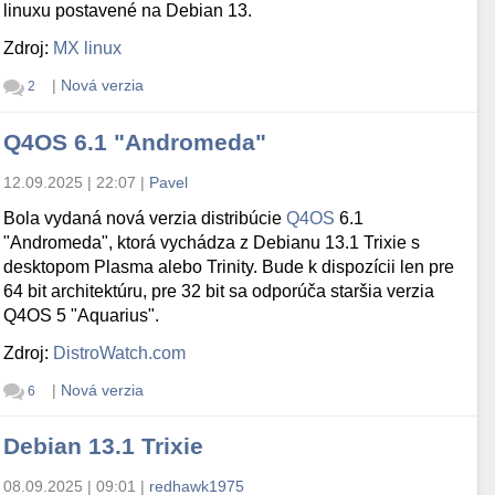
linuxu postavené na Debian 13.
Zdroj:
MX linux
|
Nová verzia
2
Q4OS 6.1 "Andromeda"
12.09.2025 | 22:07
|
Pavel
Bola vydaná nová verzia distribúcie
Q4OS
6.1
"Andromeda", ktorá vychádza z Debianu 13.1 Trixie s
desktopom Plasma alebo Trinity. Bude k dispozícii len pre
64 bit architektúru, pre 32 bit sa odporúča staršia verzia
Q4OS 5 "Aquarius".
Zdroj:
DistroWatch.com
|
Nová verzia
6
Debian 13.1 Trixie
08.09.2025 | 09:01
|
redhawk1975