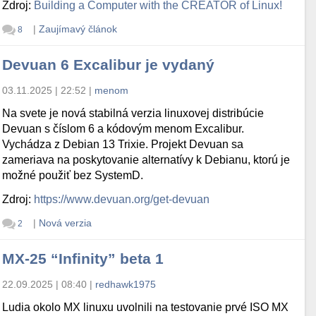
Zdroj:
Building a Computer with the CREATOR of Linux!
|
Zaujímavý článok
8
Devuan 6 Excalibur je vydaný
03.11.2025 | 22:52
|
menom
Na svete je nová stabilná verzia linuxovej distribúcie
Devuan s číslom 6 a kódovým menom Excalibur.
Vychádza z Debian 13 Trixie. Projekt Devuan sa
zameriava na poskytovanie alternatívy k Debianu, ktorú je
možné použiť bez SystemD.
Zdroj:
https://www.devuan.org/get-devuan
|
Nová verzia
2
MX-25 “Infinity” beta 1
22.09.2025 | 08:40
|
redhawk1975
Ludia okolo MX linuxu uvolnili na testovanie prvé ISO MX