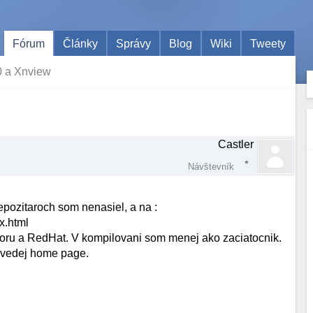
Fórum
Články
Správy
Blog
Wiki
Tweety
0 a Xnview
Castler
Návštevník
pozitaroch som nenasiel, a na :
x.html
doru a RedHat. V kompilovani som menej ako zaciatocnik.
z uvedej home page.