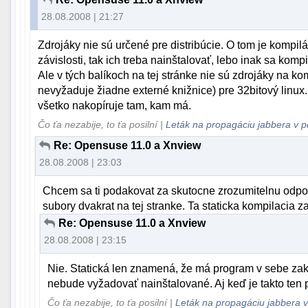
28.08.2008 | 21:27
Zdrojáky nie sú určené pre distribúcie. O tom je kompil
závislosti, tak ich treba nainštalovať, lebo inak sa komp
Ale v tých balíkoch na tej stránke nie sú zdrojáky na ko
nevyžaduje žiadne externé knižnice) pre 32bitový linux. 
všetko nakopíruje tam, kam má.
Čo ťa nezabije, to ťa posilní |
Leták na propagáciu jabbera v p
Re: Opensuse 11.0 a Xnview
28.08.2008 | 23:03
Chcem sa ti podakovat za skutocne zrozumitelnu odpo
subory dvakrat na tej stranke. Ta staticka kompilacia za
Re: Opensuse 11.0 a Xnview
28.08.2008 | 23:15
Nie. Statická len znamená, že má program v sebe zako
nebude vyžadovať nainštalované. Aj keď je takto ten p
Čo ťa nezabije, to ťa posilní |
Leták na propagáciu jabbera v