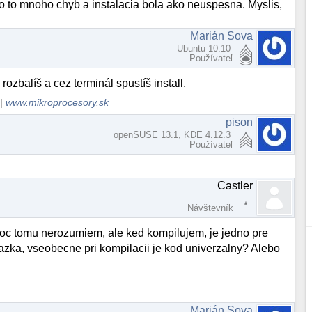
o to mnoho chyb a instalacia bola ako neuspesna. Myslis,
Marián Sova
Ubuntu 10.10
Používateľ
 rozbalíš a cez terminál spustíš install.
|
www.mikroprocesory.sk
pison
openSUSE 13.1, KDE 4.12.3
Používateľ
Castler
Návštevník
 Moc tomu nerozumiem, ale ked kompilujem, je jedno pre
otazka, vseobecne pri kompilacii je kod univerzalny? Alebo
Marián Sova