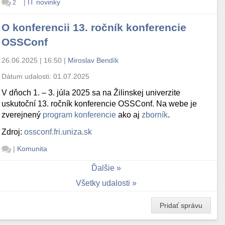
|
IT novinky
2
O konferencii 13. ročník konferencie
OSSConf
26.06.2025 | 16:50
|
Miroslav Bendík
Dátum udalosti:
01.07.2025
V dňoch 1. – 3. júla 2025 sa na Žilinskej univerzite
uskutoční 13. ročník konferencie OSSConf. Na webe je
zverejnený
program konferencie
ako aj
zborník
.
Zdroj:
ossconf.fri.uniza.sk
|
Komunita
Ďalšie
Všetky udalosti
Pridať správu