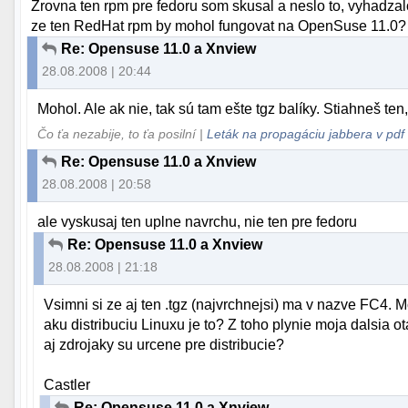
Zrovna ten rpm pre fedoru som skusal a neslo to, vyhadzal
ze ten RedHat rpm by mohol fungovat na OpenSuse 11.0?
Re: Opensuse 11.0 a Xnview
28.08.2008 | 20:44
Mohol. Ale ak nie, tak sú tam ešte tgz balíky. Stiahneš ten,
Čo ťa nezabije, to ťa posilní |
Leták na propagáciu jabbera v pdf
Re: Opensuse 11.0 a Xnview
28.08.2008 | 20:58
ale vyskusaj ten uplne navrchu, nie ten pre fedoru
Re: Opensuse 11.0 a Xnview
28.08.2008 | 21:18
Vsimni si ze aj ten .tgz (najvrchnejsi) ma v nazve FC4.
aku distribuciu Linuxu je to? Z toho plynie moja dalsia 
aj zdrojaky su urcene pre distribucie?
Castler
Re: Opensuse 11.0 a Xnview