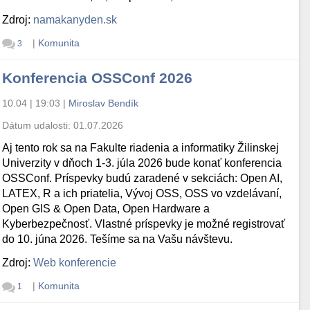
Zdroj:
namakanyden.sk
|
Komunita
3
Konferencia OSSConf 2026
10.04 | 19:03
|
Miroslav Bendík
Dátum udalosti:
01.07.2026
Aj tento rok sa na Fakulte riadenia a informatiky Žilinskej
Univerzity v dňoch 1-3. júla 2026 bude konať konferencia
OSSConf. Príspevky budú zaradené v sekciách: Open AI,
LATEX, R a ich priatelia, Vývoj OSS, OSS vo vzdelávaní,
Open GIS & Open Data, Open Hardware a
Kyberbezpečnosť. Vlastné príspevky je možné registrovať
do 10. júna 2026. Tešíme sa na Vašu návštevu.
Zdroj:
Web konferencie
|
Komunita
1