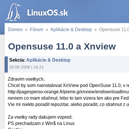
Domov
Fórum
Aplikácie & Desktop
Opensuse 11.
Opensuse 11.0 a Xnview
Sekcia
:
Aplikácie & Desktop
28.08.2008 | 18:21
Zdravim vsetkych,
Chcel by som nainstalovat XnView pod OpenSuse 11.0, v re
http://pagesperso-orange.fr/pierre.g/xnview/endownloadlinu
neviem co mam stiahnut, lebo to tam vizera len ako pre Fe
Vie mi niekto poradit repozitar, alebo poradit, co stiahnut 
Za vsetky rady dakujem vopred.
PS prechadzam z Win$ na Linux