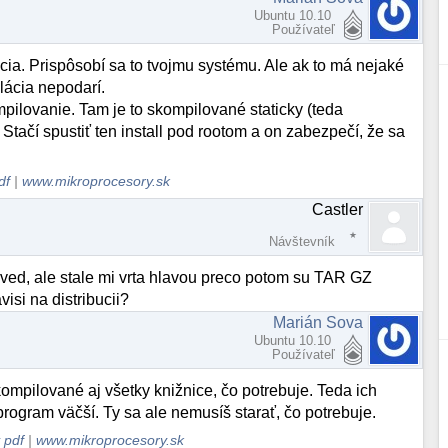
Ubuntu 10.10
Používateľ
ácia. Prispôsobí sa to tvojmu systému. Ale ak to má nejaké
ilácia nepodarí.
mpilovanie. Tam je to skompilované staticky (teda
Stačí spustiť ten install pod rootom a on zabezpečí, že sa
df
|
www.mikroprocesory.sk
Castler
Návštevník
ved, ale stale mi vrta hlavou preco potom su TAR GZ
visi na distribucii?
Marián Sova
Ubuntu 10.10
Používateľ
mpilované aj všetky knižnice, čo potrebuje. Teda ich
rogram väčší. Ty sa ale nemusíš starať, čo potrebuje.
 pdf
|
www.mikroprocesory.sk