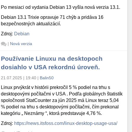
Po mesiaci od vydania Debian 13 vyšla nová verzia 13.1.
Debian 13.1 Trixie opravuje 71 chýb a pridáva 16
bezpečnostných aktualizácií.
Zdroj:
Debian
|
Nová verzia
Používanie Linuxu na desktopoch
dosiahlo v USA rekordnú úroveň.
21.07.2025 | 19:40
|
Balin50
Linux prvýkrát v histórii prekročil 5 % podiel na trhu s
desktopovými počítačmi v USA . Podľa globálnych štatistík
spoločnosti StatCounter za jún 2025 má Linux teraz 5,04
% podiel na trhu s desktopovými počítačmi, čím prekonal
kategóriu „ Neznámy “, ktorá predstavuje 4,76 %.
Zdroj:
https://news.itsfoss.com/linux-desktop-usage-usa/