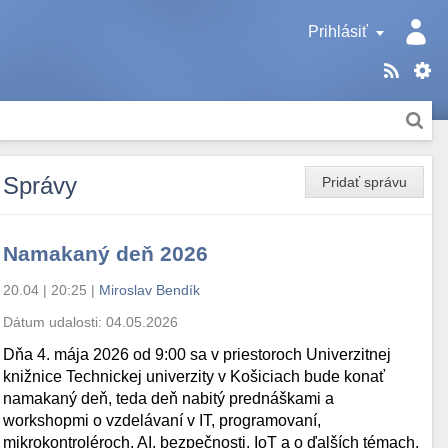
Prihlásiť
Správy
Pridať správu
Namakaný deň 2026
20.04 | 20:25
|
Miroslav Bendík
Dátum udalosti:
04.05.2026
Dňa 4. mája 2026 od 9:00 sa v priestoroch Univerzitnej
knižnice Technickej univerzity v Košiciach bude konať
namakaný deň, teda deň nabitý prednáškami a
workshopmi o vzdelávaní v IT, programovaní,
mikrokontroléroch, AI, bezpečnosti, IoT a o ďalších témach.