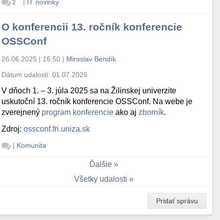
|
IT novinky
2
O konferencii 13. ročník konferencie
OSSConf
26.06.2025 | 16:50
|
Miroslav Bendík
Dátum udalosti:
01.07.2025
V dňoch 1. – 3. júla 2025 sa na Žilinskej univerzite
uskutoční 13. ročník konferencie OSSConf. Na webe je
zverejnený
program konferencie
ako aj
zborník
.
Zdroj:
ossconf.fri.uniza.sk
|
Komunita
Ďalšie
Všetky udalosti
Pridať správu