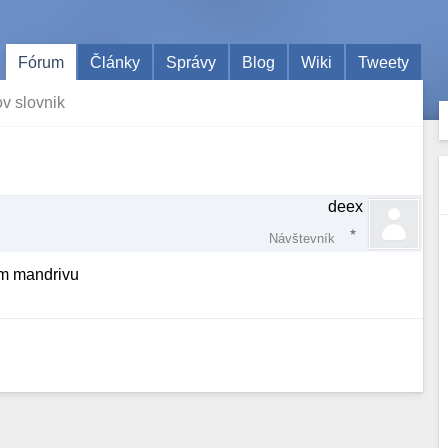
Fórum
Články
Správy
Blog
Wiki
Tweety
ov slovnik
deex
Návštevník
am mandrivu