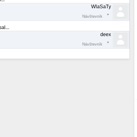
WlaSaTy
Návštevník
al...
deex
Návštevník