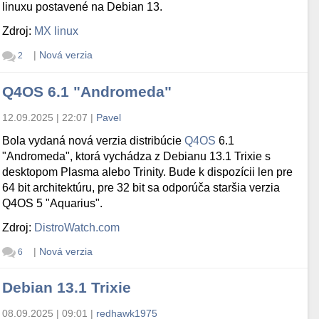
linuxu postavené na Debian 13.
Zdroj:
MX linux
|
Nová verzia
2
Q4OS 6.1 "Andromeda"
12.09.2025 | 22:07
|
Pavel
Bola vydaná nová verzia distribúcie
Q4OS
6.1
"Andromeda", ktorá vychádza z Debianu 13.1 Trixie s
desktopom Plasma alebo Trinity. Bude k dispozícii len pre
64 bit architektúru, pre 32 bit sa odporúča staršia verzia
Q4OS 5 "Aquarius".
Zdroj:
DistroWatch.com
|
Nová verzia
6
Debian 13.1 Trixie
08.09.2025 | 09:01
|
redhawk1975