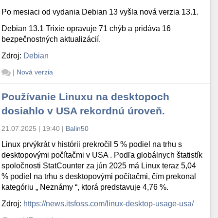
Po mesiaci od vydania Debian 13 vyšla nová verzia 13.1.
Debian 13.1 Trixie opravuje 71 chýb a pridáva 16
bezpečnostných aktualizácií.
Zdroj:
Debian
|
Nová verzia
Používanie Linuxu na desktopoch
dosiahlo v USA rekordnú úroveň.
21.07.2025 | 19:40
|
Balin50
Linux prvýkrát v histórii prekročil 5 % podiel na trhu s
desktopovými počítačmi v USA . Podľa globálnych štatistík
spoločnosti StatCounter za jún 2025 má Linux teraz 5,04
% podiel na trhu s desktopovými počítačmi, čím prekonal
kategóriu „ Neznámy “, ktorá predstavuje 4,76 %.
Zdroj:
https://news.itsfoss.com/linux-desktop-usage-usa/