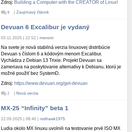
Zdroj:
Building a Computer with the CREATOR of Linux!
|
Zaujímavý článok
8
Devuan 6 Excalibur je vydaný
03.11.2025 | 22:52
|
menom
Na svete je nová stabilná verzia linuxovej distribúcie
Devuan s číslom 6 a kódovým menom Excalibur.
Vychádza z Debian 13 Trixie. Projekt Devuan sa
zameriava na poskytovanie alternatívy k Debianu, ktorú je
možné použiť bez SystemD.
Zdroj:
https://www.devuan.org/get-devuan
|
Nová verzia
2
MX-25 “Infinity” beta 1
22.09.2025 | 08:40
|
redhawk1975
Ludia okolo MX linuxu uvolnili na testovanie prvé ISO MX