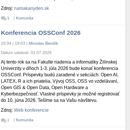
Zdroj:
namakanyden.sk
|
Komunita
3
Konferencia OSSConf 2026
10.04 | 19:03
|
Miroslav Bendík
Dátum udalosti:
01.07.2026
Aj tento rok sa na Fakulte riadenia a informatiky Žilinskej
Univerzity v dňoch 1-3. júla 2026 bude konať konferencia
OSSConf. Príspevky budú zaradené v sekciách: Open AI,
LATEX, R a ich priatelia, Vývoj OSS, OSS vo vzdelávaní,
Open GIS & Open Data, Open Hardware a
Kyberbezpečnosť. Vlastné príspevky je možné registrovať
do 10. júna 2026. Tešíme sa na Vašu návštevu.
Zdroj:
Web konferencie
|
Komunita
1