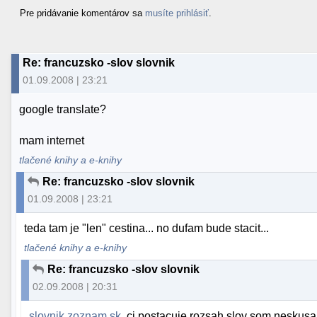
Pre pridávanie komentárov sa
musíte prihlásiť
.
Re: francuzsko -slov slovnik
01.09.2008 | 23:21
google translate?
mam internet
tlačené knihy a e-knihy
Re: francuzsko -slov slovnik
01.09.2008 | 23:21
teda tam je "len" cestina... no dufam bude stacit...
tlačené knihy a e-knihy
Re: francuzsko -slov slovnik
02.09.2008 | 20:31
slovnik.zoznam.sk
, ci postacuje rozsah slov som neskusal