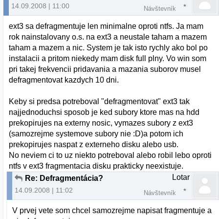
14.09.2008 | 11:00
Návštevník
ext3 sa defragmentuje len minimalne oproti ntfs. Ja mam
rok nainstalovany o.s. na ext3 a neustale taham a mazem
taham a mazem a nic. System je tak isto rychly ako bol po
instalacii a pritom niekedy mam disk full plny. Vo win som
pri takej frekvencii pridavania a mazania suborov musel
defragmentovat kazdych 10 dni.
Keby si predsa potreboval "defragmentovat" ext3 tak
najjednoduchsi sposob je ked subory ktore mas na hdd
prekopirujes na externy nosic, vymazes subory z ext3
(samozrejme systemove subory nie :D)a potom ich
prekopirujes naspat z externeho disku alebo usb.
No neviem ci to uz niekto potreboval alebo robil lebo oproti
ntfs v ext3 fragmentacia disku prakticky neexistuje.
Lotar
Re: Defragmentácia?
14.09.2008 | 11:02
Návštevník
V prvej vete som chcel samozrejme napisat fragmentuje a