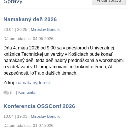
Správy
Pridať správu
Namakaný deň 2026
20.04 | 20:25
|
Miroslav Bendík
Dátum udalosti:
04.05.2026
Dňa 4. mája 2026 od 9:00 sa v priestoroch Univerzitnej
knižnice Technickej univerzity v Košiciach bude konať
namakaný deň, teda deň nabitý prednáškami a workshopmi
o vzdelávaní v IT, programovaní, mikrokontroléroch, AI,
bezpečnosti, IoT a o ďalších témach.
Zdroj:
namakanyden.sk
|
Komunita
3
Konferencia OSSConf 2026
10.04 | 19:03
|
Miroslav Bendík
Dátum udalosti:
01.07.2026