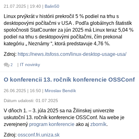
21.07.2025 | 19:40
|
Balin50
Linux prvýkrát v histórii prekročil 5 % podiel na trhu s
desktopovými počítačmi v USA . Podľa globálnych štatistík
spoločnosti StatCounter za jún 2025 má Linux teraz 5,04 %
podiel na trhu s desktopovými počítačmi, čím prekonal
kategóriu „ Neznámy “, ktorá predstavuje 4,76 %.
Zdroj:
https://news.itsfoss.com/linux-desktop-usage-usa/
|
IT novinky
2
O konferencii 13. ročník konferencie OSSConf
26.06.2025 | 16:50
|
Miroslav Bendík
Dátum udalosti:
01.07.2025
V dňoch 1. – 3. júla 2025 sa na Žilinskej univerzite
uskutoční 13. ročník konferencie OSSConf. Na webe je
zverejnený
program konferencie
ako aj
zborník
.
Zdroj:
ossconf.fri.uniza.sk