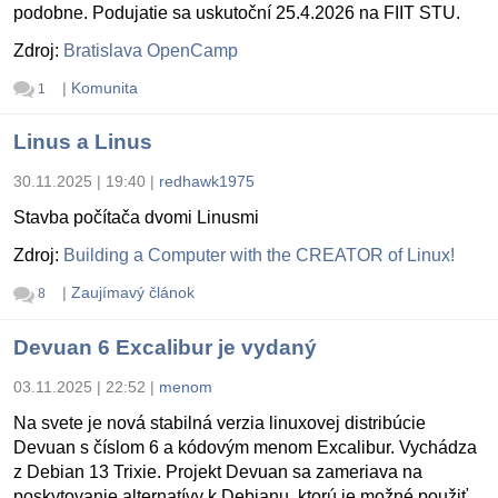
podobne. Podujatie sa uskutoční 25.4.2026 na FIIT STU.
Zdroj:
Bratislava OpenCamp
|
Komunita
1
Linus a Linus
30.11.2025 | 19:40
|
redhawk1975
Stavba počítača dvomi Linusmi
Zdroj:
Building a Computer with the CREATOR of Linux!
|
Zaujímavý článok
8
Devuan 6 Excalibur je vydaný
03.11.2025 | 22:52
|
menom
Na svete je nová stabilná verzia linuxovej distribúcie
Devuan s číslom 6 a kódovým menom Excalibur. Vychádza
z Debian 13 Trixie. Projekt Devuan sa zameriava na
poskytovanie alternatívy k Debianu, ktorú je možné použiť