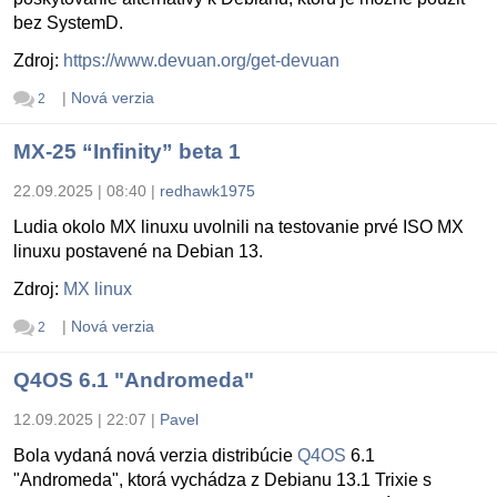
bez SystemD.
Zdroj:
https://www.devuan.org/get-devuan
|
Nová verzia
2
MX-25 “Infinity” beta 1
22.09.2025 | 08:40
|
redhawk1975
Ludia okolo MX linuxu uvolnili na testovanie prvé ISO MX
linuxu postavené na Debian 13.
Zdroj:
MX linux
|
Nová verzia
2
Q4OS 6.1 "Andromeda"
12.09.2025 | 22:07
|
Pavel
Bola vydaná nová verzia distribúcie
Q4OS
6.1
"Andromeda", ktorá vychádza z Debianu 13.1 Trixie s