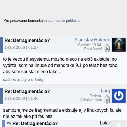
Pre pridávanie komentárov sa
musíte prihlásiť
.
Stanislav Hoferek
Re: Defragmentácia?
Greenie 18.04
14.09.2008 | 01:27
Používateľ
to je vecou filesystemu. mozno nieco na ext3 existuje, no
vydrzal som na linuxe od mandrake 9.1 po teraz bez toho
aby som spustal nieco take...
tlačené knihy a e-knihy
borg
Re: Defragmentácia?
Fedora
14.09.2008 | 01:46
Administrátor
samozrejme ze fragmentacia existuje aj v linuxovych fs, ale
nie az tak ako pri fat, ntfs
Lotar
Re: Defragmentácia?