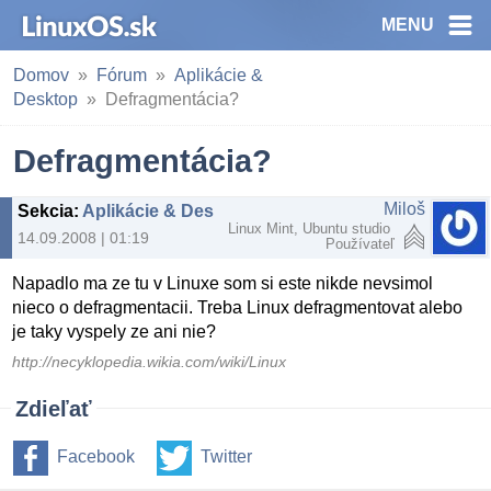
MENU
Domov
Fórum
Aplikácie &
Desktop
Defragmentácia?
Defragmentácia?
Miloš
Sekcia
:
Aplikácie & Desktop
Linux Mint, Ubuntu studio
14.09.2008 | 01:19
Používateľ
Napadlo ma ze tu v Linuxe som si este nikde nevsimol
nieco o defragmentacii. Treba Linux defragmentovat alebo
je taky vyspely ze ani nie?
http://necyklopedia.wikia.com/wiki/Linux
Zdieľať
Facebook
Twitter