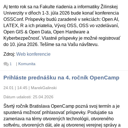
Aj tento rok sa na Fakulte riadenia a informatiky Žilinskej
Univerzity v dňoch 1-3. júla 2026 bude konať konferencia
OSSConf. Príspevky budú zaradené v sekciách: Open AI,
LATEX, R a ich priatelia, Vývoj OSS, OSS vo vzdelávaní,
Open GIS & Open Data, Open Hardware a
Kyberbezpečnosť. Vlastné príspevky je možné registrovať
do 10. júna 2026. Tešíme sa na Vašu návštevu.
Zdroj:
Web konferencie
|
Komunita
1
Prihláste prednášku na 4. ročník OpenCamp
24.01 | 14:45
|
MarekGalinski
Dátum udalosti:
25.04.2026
Štvrtý ročník Bratislava OpenCamp pozná svoj termín a je
spustená možnosť prihlasovať príspevky. Podujatie sa
zameriava na témy otvorených technológii, otvoreného
softvéru, otvorených dát, ale aj otvorenej verejnej správy a