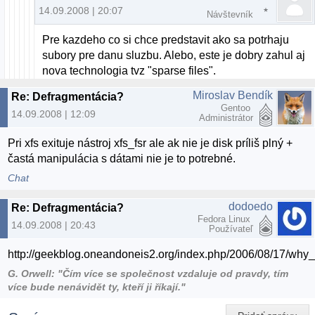
14.09.2008 | 20:07
Návštevník
Pre kazdeho co si chce predstavit ako sa potrhaju
subory pre danu sluzbu. Alebo, este je dobry zahul aj
nova technologia tvz "sparse files".
Miroslav Bendík
Re: Defragmentácia?
Gentoo
14.09.2008 | 12:09
Administrátor
Pri xfs exituje nástroj xfs_fsr ale ak nie je disk príliš plný +
častá manipulácia s dátami nie je to potrebné.
Chat
dodoedo
Re: Defragmentácia?
Fedora Linux
14.09.2008 | 20:43
Používateľ
http://geekblog.oneandoneis2.org/index.php/2006/08/17/wh
G. Orwell: "Čím více se společnost vzdaluje od pravdy, tím
více bude nenávidět ty, kteří ji říkají."