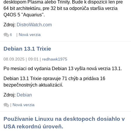
desktopom Plasma alebo Trinity. Bude k dispozícii len pre
64 bit architektúru, pre 32 bit sa odporúča staršia verzia
Q4OS 5 "Aquarius".
Zdroj:
DistroWatch.com
|
Nová verzia
6
Debian 13.1 Trixie
08.09.2025 | 09:01
|
redhawk1975
Po mesiaci od vydania Debian 13 vyšla nová verzia 13.1.
Debian 13.1 Trixie opravuje 71 chýb a pridáva 16
bezpečnostných aktualizácií.
Zdroj:
Debian
|
Nová verzia
Používanie Linuxu na desktopoch dosiahlo v
USA rekordnú úroveň.