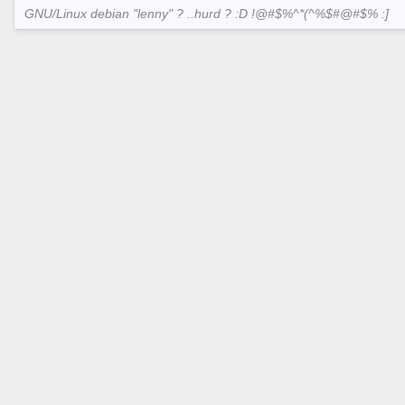
GNU/Linux debian "lenny" ? ..hurd ? :D !@#$%^*(^%$#@#$% :]