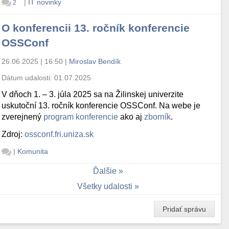
|
IT novinky
2
O konferencii 13. ročník konferencie
OSSConf
26.06.2025 | 16:50
|
Miroslav Bendík
Dátum udalosti:
01.07.2025
V dňoch 1. – 3. júla 2025 sa na Žilinskej univerzite
uskutoční 13. ročník konferencie OSSConf. Na webe je
zverejnený
program konferencie
ako aj
zborník
.
Zdroj:
ossconf.fri.uniza.sk
|
Komunita
Ďalšie
Všetky udalosti
Pridať správu