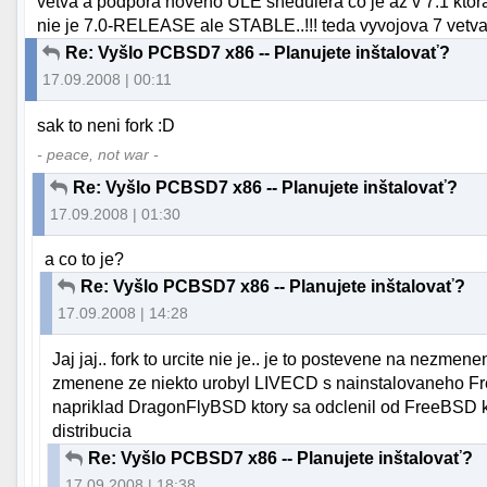
vetva a podpora noveho ULE shedulera co je az v 7.1 ktora 
nie je 7.0-RELEASE ale STABLE..!!! teda vyvojova 7 vetv
Re: Vyšlo PCBSD7 x86 -- Planujete inštalovať?
17.09.2008 | 00:11
sak to neni fork :D
- peace, not war -
Re: Vyšlo PCBSD7 x86 -- Planujete inštalovať?
17.09.2008 | 01:30
a co to je?
Re: Vyšlo PCBSD7 x86 -- Planujete inštalovať?
17.09.2008 | 14:28
Jaj jaj.. fork to urcite nie je.. je to postevene na nezme
zmenene ze niekto urobyl LIVECD s nainstalovaneho Fre
napriklad DragonFlyBSD ktory sa odclenil od FreeBSD ke
distribucia
Re: Vyšlo PCBSD7 x86 -- Planujete inštalovať?
17.09.2008 | 18:38