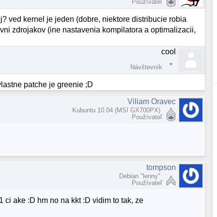
Používateľ
j? ved kernel je jeden (dobre, niektore distribucie robia
ni zdrojakov (ine nastavenia kompilatora a optimalizacii,
cool
Návštevník
vlastne patche je greenie ;D
Viliam Oravec
Kubuntu 10.04 (MSI GX700PX)
Používateľ
tompson
Debian "lenny"
Používateľ
 ci ake :D hm no na kkt :D vidim to tak, ze