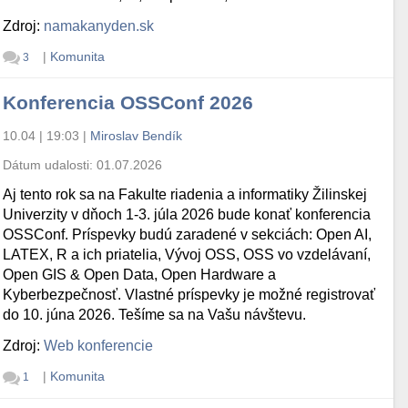
Zdroj:
namakanyden.sk
|
Komunita
3
Konferencia OSSConf 2026
10.04 | 19:03
|
Miroslav Bendík
Dátum udalosti:
01.07.2026
Aj tento rok sa na Fakulte riadenia a informatiky Žilinskej
Univerzity v dňoch 1-3. júla 2026 bude konať konferencia
OSSConf. Príspevky budú zaradené v sekciách: Open AI,
LATEX, R a ich priatelia, Vývoj OSS, OSS vo vzdelávaní,
Open GIS & Open Data, Open Hardware a
Kyberbezpečnosť. Vlastné príspevky je možné registrovať
do 10. júna 2026. Tešíme sa na Vašu návštevu.
Zdroj:
Web konferencie
|
Komunita
1