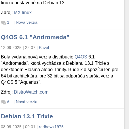
linuxu postavené na Debian 13.
Zdroj:
MX linux
|
Nová verzia
2
Q4OS 6.1 "Andromeda"
12.09.2025 | 22:07
|
Pavel
Bola vydaná nová verzia distribúcie
Q4OS
6.1
"Andromeda", ktorá vychádza z Debianu 13.1 Trixie s
desktopom Plasma alebo Trinity. Bude k dispozícii len pre
64 bit architektúru, pre 32 bit sa odporúča staršia verzia
Q4OS 5 "Aquarius".
Zdroj:
DistroWatch.com
|
Nová verzia
6
Debian 13.1 Trixie
08.09.2025 | 09:01
|
redhawk1975