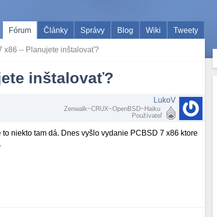
Fórum
Články
Správy
Blog
Wiki
Tweety
x86 -- Planujete inštalovať?
ete inštalovať?
LukoV
Zenwalk~CRUX~OpenBSD~Haiku
Používateľ
že to niekto tam dá. Dnes vyšlo vydanie PCBSD 7 x86 ktore
.