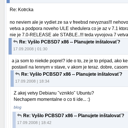
Re: Kotrcka
no neviem ale je vydiet ze sa v freebsd nevyznas!!! neho
vetva a podpora noveho ULE shedulera co je az v 7.1 ktora 
nie je 7.0-RELEASE ale STABLE..!!! teda vyvojova 7 vetv
Re: Vyšlo PCBSD7 x86 -- Planujete inštalovať?
17.09.2008 | 01:30
a ja som to niekde poprel? ide o to, ze je to pripad, ako 
postavil na lennym v stave, v akom je teraz. dobre, casom
Re: Vyšlo PCBSD7 x86 -- Planujete inštalovať?
17.09.2008 | 18:34
Z akej vetvy Debianu "vzniklo" Ubuntu?
Nechapem momentalne o co ti ide... :)
blog
Re: Vyšlo PCBSD7 x86 -- Planujete inštalovať?
17.09.2008 | 18:42