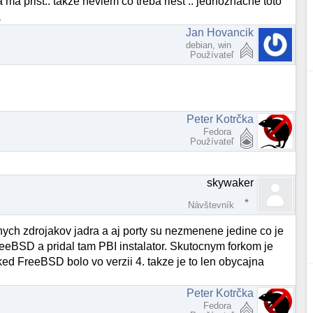
ma prist.. takze neviem co treba riest .. jednoznacne toto
a
Jan Hovancik
debian, win
Používateľ
Peter Kotrčka
Fedora
Používateľ
skywaker
Návštevník
nenych zdrojakov jadra a aj porty su nezmenene jedine co je
eBSD a pridal tam PBI instalator. Skutocnym forkom je
d FreeBSD bolo vo verzii 4. takze je to len obycajna
Peter Kotrčka
Fedora