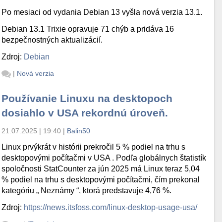
Po mesiaci od vydania Debian 13 vyšla nová verzia 13.1.
Debian 13.1 Trixie opravuje 71 chýb a pridáva 16
bezpečnostných aktualizácií.
Zdroj:
Debian
|
Nová verzia
Používanie Linuxu na desktopoch
dosiahlo v USA rekordnú úroveň.
21.07.2025 | 19:40
|
Balin50
Linux prvýkrát v histórii prekročil 5 % podiel na trhu s
desktopovými počítačmi v USA . Podľa globálnych štatistík
spoločnosti StatCounter za jún 2025 má Linux teraz 5,04
% podiel na trhu s desktopovými počítačmi, čím prekonal
kategóriu „ Neznámy “, ktorá predstavuje 4,76 %.
Zdroj:
https://news.itsfoss.com/linux-desktop-usage-usa/