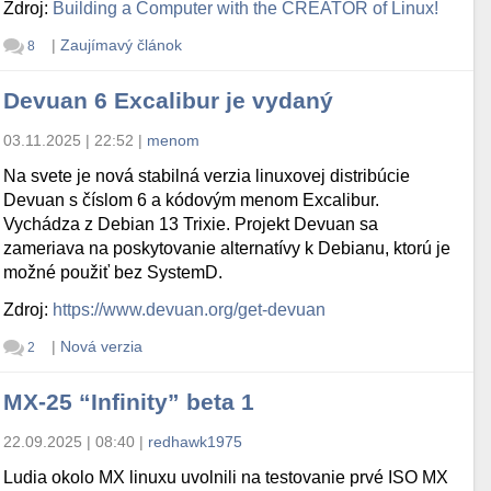
Zdroj:
Building a Computer with the CREATOR of Linux!
|
Zaujímavý článok
8
Devuan 6 Excalibur je vydaný
03.11.2025 | 22:52
|
menom
Na svete je nová stabilná verzia linuxovej distribúcie
Devuan s číslom 6 a kódovým menom Excalibur.
Vychádza z Debian 13 Trixie. Projekt Devuan sa
zameriava na poskytovanie alternatívy k Debianu, ktorú je
možné použiť bez SystemD.
Zdroj:
https://www.devuan.org/get-devuan
|
Nová verzia
2
MX-25 “Infinity” beta 1
22.09.2025 | 08:40
|
redhawk1975
Ludia okolo MX linuxu uvolnili na testovanie prvé ISO MX