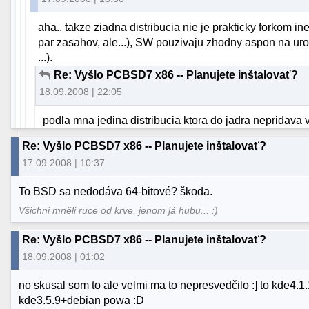
aha.. takze ziadna distribucia nie je prakticky forkom ine
par zasahov, ale...), SW pouzivaju zhodny aspon na urov
...).
Re: Vyšlo PCBSD7 x86 -- Planujete inštalovať?
18.09.2008 | 22:05
podla mna jedina distribucia ktora do jadra nepridava 
Re: Vyšlo PCBSD7 x86 -- Planujete inštalovať?
17.09.2008 | 10:37
To BSD sa nedodáva 64-bitové? škoda.
Všichni mněli ruce od krve, jenom já hubu... :)
Re: Vyšlo PCBSD7 x86 -- Planujete inštalovať?
18.09.2008 | 01:02
no skusal som to ale velmi ma to nepresvedčilo :] to kde4.1.1
kde3.5.9+debian powa :D