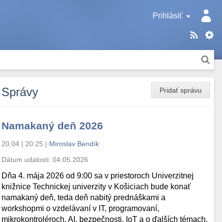
Prihlásiť
Správy
Pridať správu
Namakaný deň 2026
20.04 | 20:25
|
Miroslav Bendík
Dátum udalosti:
04.05.2026
Dňa 4. mája 2026 od 9:00 sa v priestoroch Univerzitnej
knižnice Technickej univerzity v Košiciach bude konať
namakaný deň, teda deň nabitý prednáškami a
workshopmi o vzdelávaní v IT, programovaní,
mikrokontroléroch, AI, bezpečnosti, IoT a o ďalších témach.