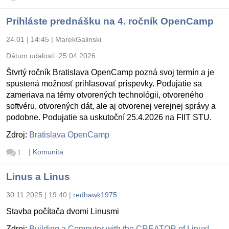
Prihláste prednášku na 4. ročník OpenCamp
24.01 | 14:45
|
MarekGalinski
Dátum udalosti:
25.04.2026
Štvrtý ročník Bratislava OpenCamp pozná svoj termín a je
spustená možnosť prihlasovať príspevky. Podujatie sa
zameriava na témy otvorených technológii, otvoreného
softvéru, otvorených dát, ale aj otvorenej verejnej správy a
podobne. Podujatie sa uskutoční 25.4.2026 na FIIT STU.
Zdroj:
Bratislava OpenCamp
|
Komunita
1
Linus a Linus
30.11.2025 | 19:40
|
redhawk1975
Stavba počítača dvomi Linusmi
Zdroj:
Building a Computer with the CREATOR of Linux!