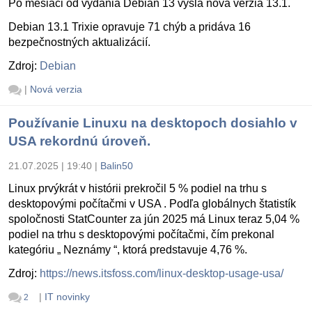
Po mesiaci od vydania Debian 13 vyšla nová verzia 13.1.
Debian 13.1 Trixie opravuje 71 chýb a pridáva 16
bezpečnostných aktualizácií.
Zdroj:
Debian
|
Nová verzia
Používanie Linuxu na desktopoch dosiahlo v
USA rekordnú úroveň.
21.07.2025 | 19:40
|
Balin50
Linux prvýkrát v histórii prekročil 5 % podiel na trhu s
desktopovými počítačmi v USA . Podľa globálnych štatistík
spoločnosti StatCounter za jún 2025 má Linux teraz 5,04 %
podiel na trhu s desktopovými počítačmi, čím prekonal
kategóriu „ Neznámy “, ktorá predstavuje 4,76 %.
Zdroj:
https://news.itsfoss.com/linux-desktop-usage-usa/
|
IT novinky
2