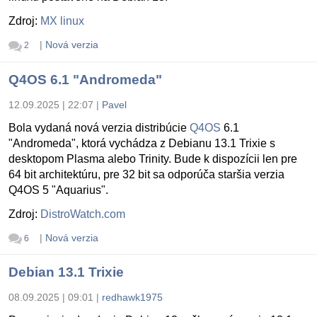
Zdroj:
MX linux
|
Nová verzia
2
Q4OS 6.1 "Andromeda"
12.09.2025 | 22:07
|
Pavel
Bola vydaná nová verzia distribúcie
Q4OS
6.1
"Andromeda", ktorá vychádza z Debianu 13.1 Trixie s
desktopom Plasma alebo Trinity. Bude k dispozícii len pre
64 bit architektúru, pre 32 bit sa odporúča staršia verzia
Q4OS 5 "Aquarius".
Zdroj:
DistroWatch.com
|
Nová verzia
6
Debian 13.1 Trixie
08.09.2025 | 09:01
|
redhawk1975