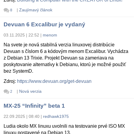
|
Zaujímavý článok
8
Devuan 6 Excalibur je vydaný
03.11.2025 | 22:52
|
menom
Na svete je nová stabilná verzia linuxovej distribúcie
Devuan s číslom 6 a kódovým menom Excalibur. Vychádza
z Debian 13 Trixie. Projekt Devuan sa zameriava na
poskytovanie alternatívy k Debianu, ktorú je možné použiť
bez SystemD.
Zdroj:
https://www.devuan.org/get-devuan
|
Nová verzia
2
MX-25 “Infinity” beta 1
22.09.2025 | 08:40
|
redhawk1975
Ludia okolo MX linuxu uvolnili na testovanie prvé ISO MX
linuxu postavené na Debian 13.