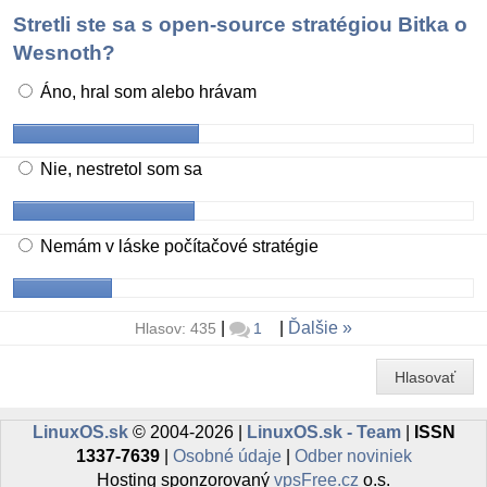
Stretli ste sa s open-source stratégiou Bitka o
Wesnoth?
Áno, hral som alebo hrávam
Nie, nestretol som sa
Nemám v láske počítačové stratégie
|
|
Ďalšie
Hlasov: 435
1
Hlasovať
LinuxOS.sk
© 2004-2026 |
LinuxOS.sk - Team
|
ISSN
1337-7639
|
Osobné údaje
|
Odber noviniek
Hosting sponzorovaný
vpsFree.cz
o.s.