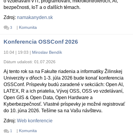
o vzdelávaní v IT, programovaní, mikrokontroléroch, AI,
bezpečnosti, IoT a o ďalších témach.
Zdroj:
namakanyden.sk
|
Komunita
3
Konferencia OSSConf 2026
10.04 | 19:03
|
Miroslav Bendík
Dátum udalosti:
01.07.2026
Aj tento rok sa na Fakulte riadenia a informatiky Žilinskej
Univerzity v dňoch 1-3. júla 2026 bude konať konferencia
OSSConf. Príspevky budú zaradené v sekciách: Open AI,
LATEX, R a ich priatelia, Vývoj OSS, OSS vo vzdelávaní,
Open GIS & Open Data, Open Hardware a
Kyberbezpečnosť. Vlastné príspevky je možné registrovať
do 10. júna 2026. Tešíme sa na Vašu návštevu.
Zdroj:
Web konferencie
|
Komunita
1