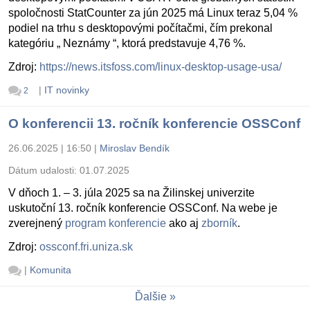
spoločnosti StatCounter za jún 2025 má Linux teraz 5,04 %
podiel na trhu s desktopovými počítačmi, čím prekonal
kategóriu „ Neznámy “, ktorá predstavuje 4,76 %.
Zdroj:
https://news.itsfoss.com/linux-desktop-usage-usa/
|
IT novinky
2
O konferencii 13. ročník konferencie OSSConf
26.06.2025 | 16:50
|
Miroslav Bendík
Dátum udalosti:
01.07.2025
V dňoch 1. – 3. júla 2025 sa na Žilinskej univerzite
uskutoční 13. ročník konferencie OSSConf. Na webe je
zverejnený
program konferencie
ako aj
zborník
.
Zdroj:
ossconf.fri.uniza.sk
|
Komunita
Ďalšie