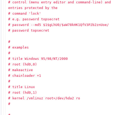
# control (menu entry editor and command-line) and
entries protected by the
# command 'lock'
# e.g. password topsecret
# password --md5 $1$gLhU0/$aW78kHK1QfV3P2b2znUoe/
# password topsecret
#
# examples
#
# title Windows 95/98/NT/2000
# root (hd0,0)
# makeactive
# chainloader +1
#
# title Linux
# root (hd0,1)
# kernel /vmlinuz root=/dev/hda2 ro
#