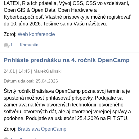
LATEX, R a ich priatelia, Vývoj OSS, OSS vo vzdelávaní,
Open GIS & Open Data, Open Hardware a
Kyberbezpečnosť. Vlastné príspevky je možné registrovať
do 10. júna 2026. Tešíme sa na Vašu návštevu.
Zdroj:
Web konferencie
|
Komunita
1
Prihláste prednášku na 4. ročník OpenCamp
24.01 | 14:45
|
MarekGalinski
Dátum udalosti:
25.04.2026
Štvrtý ročník Bratislava OpenCamp pozná svoj termín a je
spustená možnosť prihlasovať príspevky. Podujatie sa
zameriava na témy otvorených technológii, otvoreného
softvéru, otvorených dát, ale aj otvorenej verejnej správy a
podobne. Podujatie sa uskutoční 25.4.2026 na FIIT STU.
Zdroj:
Bratislava OpenCamp