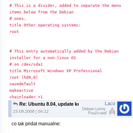
# This is a divider, added to separate the menu
items below from the Debian
# ones.
title Other operating systems:
root
# This entry automatically added by the Debian
installer for a non-linux OS
# on /dev/sda1
title Microsoft Windows XP Professional
root (hd0,0)
savedefault
makeactive
chainloader +1
Laco
Re: Ubuntu 8.04, update kernelu 2.6.24-17
Debian Lenny
23.09.2008 | 04:12
Používateľ
co tak pridat manualne: