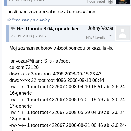
Používateľ
posli nam zoznam suborov ake mas v /boot
tlačené knihy a e-knihy
Johny Vozár
Re: Ubuntu 8.04, update kernelu 2.6.24-17
22.09.2008 | 23:46
Návštevník
Moj zoznam suborov v /boot pomcou prikazu ls -la
janvozar@titan:~$ ls -la /boot
celkom 72120
drwxr-xr-x 3 root root 4096 2008-09-15 23:43 .
drwxr-xr-x 22 root root 4096 2008-09-18 08:44 ..
-rw-r--r-- 1 root root 422607 2008-04-10 18:51 abi-2.6.24-
16-generic
-rw-r--r-- 1 root root 422667 2008-05-01 19:59 abi-2.6.24-
17-generic
-rw-r--r-- 1 root root 422667 2008-05-29 04:39 abi-2.6.24-
18-generic
-rw-r--r-- 1 root root 422667 2008-08-21 06:46 abi-2.6.24-