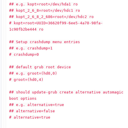
## e.g. kopt=root=/dev/hda1 ro
## kopt_2_6_8=root=/dev/hdc1 ro
## kopt_2_6_8_2_686=root=/dev/hdc2 ro
# kopt=root=UUID=36620f99-6ee5-4a70-98fa-
1c90fb2be444 ro
## Setup crashdump menu entries
## e.g. crashdump=1
# crashdump=0
## default grub root device
## e.g. groot=(hd0,0)
# groot=(hd0,4)
## should update-grub create alternative automagic
boot options
## e.g. alternative=true
## alternative=false
# alternative=true