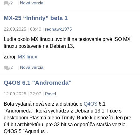
|
Nová verzia
2
MX-25 “Infinity” beta 1
22.09.2025 | 08:40
|
redhawk1975
Ludia okolo MX linuxu uvolnili na testovanie prvé ISO MX
linuxu postavené na Debian 13.
Zdroj:
MX linux
|
Nová verzia
2
Q4OS 6.1 "Andromeda"
12.09.2025 | 22:07
|
Pavel
Bola vydaná nová verzia distribúcie
Q4OS
6.1
"Andromeda", ktorá vychádza z Debianu 13.1 Trixie s
desktopom Plasma alebo Trinity. Bude k dispozícii len pre
64 bit architektúru, pre 32 bit sa odporúča staršia verzia
Q4OS 5 "Aquarius".