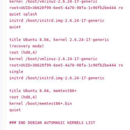
kernel /boot/vmlinuz-2.6.24-17-generic
root=UUID=36620f99-6ee5-4a70-98fa-1c90fb2be444 ro
quiet splash
initrd /boot/initrd.img-2.6.24-17-generic
quiet
title Ubuntu 8.04, kernel 2.6.24-17-generic
(recovery mode)
root (hd0,4)
kernel /boot/vmlinuz-2.6.24-17-generic
root=UUID=36620f99-6ee5-4a70-98fa-1c90fb2be444 ro
single
initrd /boot/initrd.img-2.6.24-17-generic
title Ubuntu 8.04, memtest86+
root (hd0,4)
kernel /boot/memtest86+.bin
quiet
### END DEBIAN AUTOMAGIC KERNELS LIST