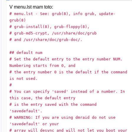
V menu.lst mam toto:
# menu.lst - See: grub(8), info grub, update-
grub(8)
# grub-install(8), grub-floppy(8),
# grub-md5-crypt, /usr/share/doc/grub
# and /usr/share/doc/grub-doc/.
## default num
# Set the default entry to the entry number NUM.
Numbering starts from 0, and
# the entry number 0 is the default if the command
is not used.
#
# You can specify 'saved' instead of a number. In
this case, the default entry
# is the entry saved with the command
'savedefault'.
# WARNING: If you are using dmraid do not use
'savedefault' or your
# array will desync and will not let you boot your