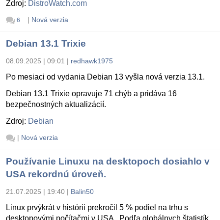
Zdroj:
DistroWatch.com
|
Nová verzia
6
Debian 13.1 Trixie
08.09.2025 | 09:01
|
redhawk1975
Po mesiaci od vydania Debian 13 vyšla nová verzia 13.1.
Debian 13.1 Trixie opravuje 71 chýb a pridáva 16
bezpečnostných aktualizácií.
Zdroj:
Debian
|
Nová verzia
Používanie Linuxu na desktopoch dosiahlo v
USA rekordnú úroveň.
21.07.2025 | 19:40
|
Balin50
Linux prvýkrát v histórii prekročil 5 % podiel na trhu s
desktopovými počítačmi v USA . Podľa globálnych štatistík