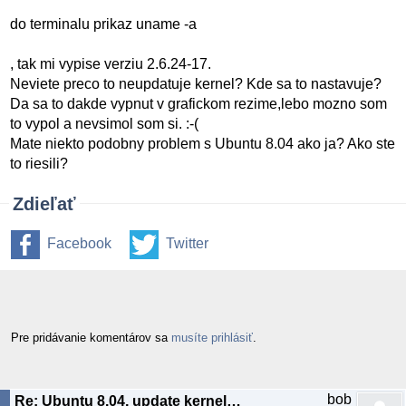
do terminalu prikaz uname -a
, tak mi vypise verziu 2.6.24-17.
Neviete preco to neupdatuje kernel? Kde sa to nastavuje?
Da sa to dakde vypnut v grafickom rezime,lebo mozno som
to vypol a nevsimol som si. :-(
Mate niekto podobny problem s Ubuntu 8.04 ako ja? Ako ste
to riesili?
Zdieľať
Facebook
Twitter
Pre pridávanie komentárov sa
musíte prihlásiť
.
bob
Re: Ubuntu 8.04, update kernelu 2.6.24-17