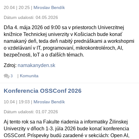
20.04 | 20:25
|
Miroslav Bendík
Dátum udalosti:
04.05.2026
Dňa 4. mája 2026 od 9:00 sa v priestoroch Univerzitnej
knižnice Technickej univerzity v Košiciach bude konať
namakaný deň, teda deň nabitý prednáškami a workshopmi
o vzdelávaní v IT, programovaní, mikrokontroléroch, AI,
bezpečnosti, IoT a o ďalších témach.
Zdroj:
namakanyden.sk
|
Komunita
3
Konferencia OSSConf 2026
10.04 | 19:03
|
Miroslav Bendík
Dátum udalosti:
01.07.2026
Aj tento rok sa na Fakulte riadenia a informatiky Žilinskej
Univerzity v dňoch 1-3. júla 2026 bude konať konferencia
OSSConf. Príspevky budú zaradené v sekciách: Open AI,