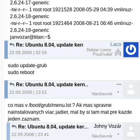
2.6.24-17-generic
-rw-r--r-- 1 root root 1921528 2008-05-29 04:39 vmlinuz-
2.6.24-18-generic
-rw-r--r-- 1 root root 1921464 2008-08-21 06:46 vmlinuz-
2.6.24-19-generic
janvozar@titan:~$
Laco
Re: Ubuntu 8.04, update kernelu 2.6.24-17
Debian Lenny
22.09.2008 | 02:55
Používateľ
sudo update-grub
sudo reboot
---
Re: Ubuntu 8.04, update kernelu 2.6.24-17
22.09.2008 | 13:51
Návštevník
co mas v /boot/grub/menu.lst ? Ak mas spravne
nainstalovanych viac jadier, mal by si tam mat pre kazde
jeden zaznam.
Johny Vozár
Re: Ubuntu 8.04, update kernelu 2.6.24-17
22.09.2008 | 23:41
Návštevník