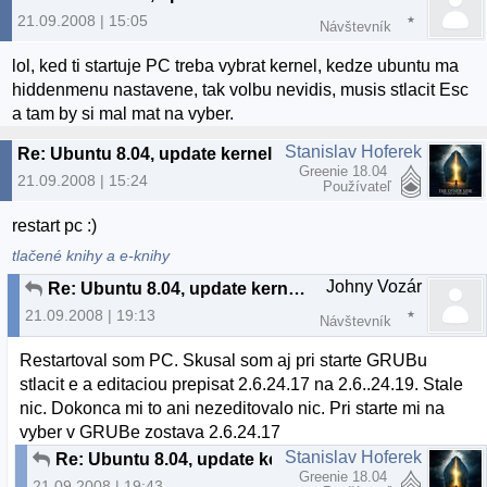
21.09.2008 | 15:05
Návštevník
lol, ked ti startuje PC treba vybrat kernel, kedze ubuntu ma
hiddenmenu nastavene, tak volbu nevidis, musis stlacit Esc
a tam by si mal mat na vyber.
Stanislav Hoferek
Re: Ubuntu 8.04, update kernelu 2.6.24-17
Greenie 18.04
21.09.2008 | 15:24
Používateľ
restart pc :)
tlačené knihy a e-knihy
Johny Vozár
Re: Ubuntu 8.04, update kernelu 2.6.24-17
21.09.2008 | 19:13
Návštevník
Restartoval som PC. Skusal som aj pri starte GRUBu
stlacit e a editaciou prepisat 2.6.24.17 na 2.6..24.19. Stale
nic. Dokonca mi to ani nezeditovalo nic. Pri starte mi na
vyber v GRUBe zostava 2.6.24.17
Stanislav Hoferek
Re: Ubuntu 8.04, update kernelu 2.6.24-17
Greenie 18.04
21.09.2008 | 19:43