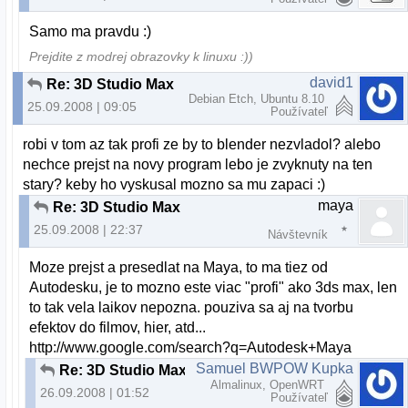
Samo ma pravdu :)
Prejdite z modrej obrazovky k linuxu :))
david1
Re: 3D Studio Max
Debian Etch, Ubuntu 8.10
25.09.2008 | 09:05
Používateľ
robi v tom az tak profi ze by to blender nezvladol? alebo
nechce prejst na novy program lebo je zvyknuty na ten
stary? keby ho vyskusal mozno sa mu zapaci :)
maya
Re: 3D Studio Max
25.09.2008 | 22:37
Návštevník
Moze prejst a presedlat na Maya, to ma tiez od
Autodesku, je to mozno este viac "profi" ako 3ds max, len
to tak vela laikov nepozna. pouziva sa aj na tvorbu
efektov do filmov, hier, atd...
http://www.google.com/search?q=Autodesk+Maya
Samuel BWPOW Kupka
Re: 3D Studio Max
Almalinux, OpenWRT
26.09.2008 | 01:52
Používateľ