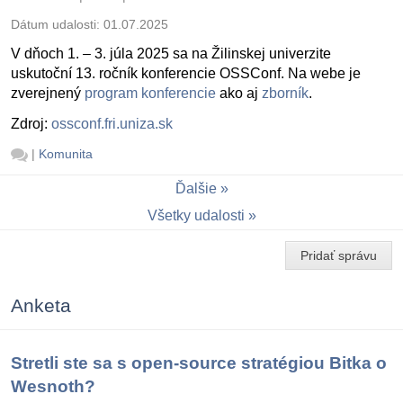
Dátum udalosti:
01.07.2025
V dňoch 1. – 3. júla 2025 sa na Žilinskej univerzite
uskutoční 13. ročník konferencie OSSConf. Na webe je
zverejnený
program konferencie
ako aj
zborník
.
Zdroj:
ossconf.fri.uniza.sk
|
Komunita
Ďalšie
Všetky udalosti
Pridať správu
Anketa
Stretli ste sa s open-source stratégiou Bitka o
Wesnoth?