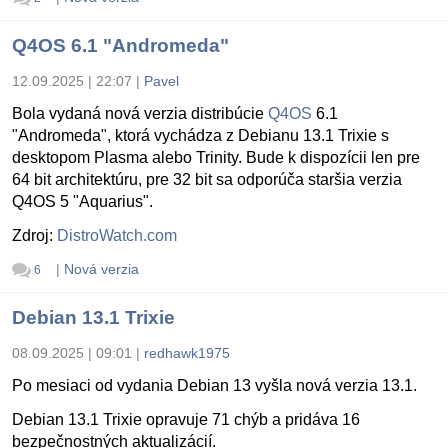
Q4OS 6.1 "Andromeda"
12.09.2025 | 22:07
|
Pavel
Bola vydaná nová verzia distribúcie
Q4OS
6.1
"Andromeda", ktorá vychádza z Debianu 13.1 Trixie s
desktopom Plasma alebo Trinity. Bude k dispozícii len pre
64 bit architektúru, pre 32 bit sa odporúča staršia verzia
Q4OS 5 "Aquarius".
Zdroj:
DistroWatch.com
|
Nová verzia
6
Debian 13.1 Trixie
08.09.2025 | 09:01
|
redhawk1975
Po mesiaci od vydania Debian 13 vyšla nová verzia 13.1.
Debian 13.1 Trixie opravuje 71 chýb a pridáva 16
bezpečnostných aktualizácií.