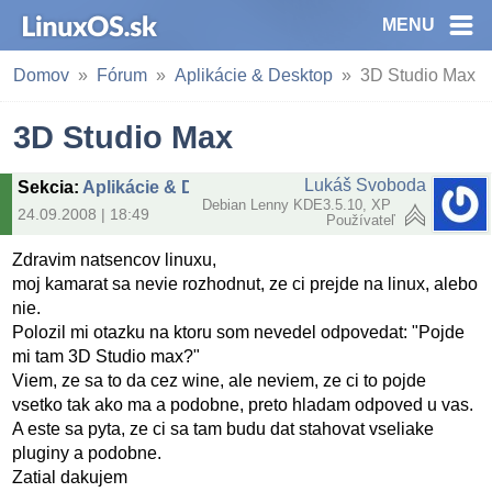
MENU
Domov
Fórum
Aplikácie & Desktop
3D Studio Max
3D Studio Max
Lukáš Svoboda
Sekcia
:
Aplikácie & Desktop
Debian Lenny KDE3.5.10, XP
24.09.2008 | 18:49
Používateľ
Zdravim natsencov linuxu,
moj kamarat sa nevie rozhodnut, ze ci prejde na linux, alebo
nie.
Polozil mi otazku na ktoru som nevedel odpovedat: "Pojde
mi tam 3D Studio max?"
Viem, ze sa to da cez wine, ale neviem, ze ci to pojde
vsetko tak ako ma a podobne, preto hladam odpoved u vas.
A este sa pyta, ze ci sa tam budu dat stahovat vseliake
pluginy a podobne.
Zatial dakujem