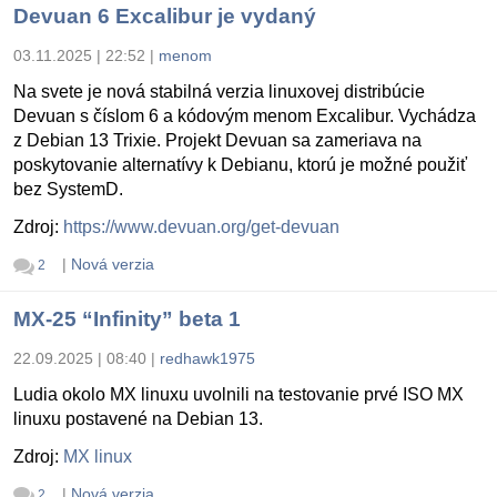
Devuan 6 Excalibur je vydaný
03.11.2025 | 22:52
|
menom
Na svete je nová stabilná verzia linuxovej distribúcie
Devuan s číslom 6 a kódovým menom Excalibur. Vychádza
z Debian 13 Trixie. Projekt Devuan sa zameriava na
poskytovanie alternatívy k Debianu, ktorú je možné použiť
bez SystemD.
Zdroj:
https://www.devuan.org/get-devuan
|
Nová verzia
2
MX-25 “Infinity” beta 1
22.09.2025 | 08:40
|
redhawk1975
Ludia okolo MX linuxu uvolnili na testovanie prvé ISO MX
linuxu postavené na Debian 13.
Zdroj:
MX linux
|
Nová verzia
2