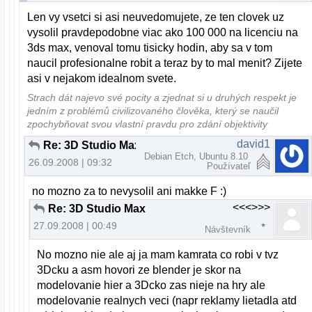
Len vy vsetci si asi neuvedomujete, ze ten clovek uz
vysolil pravdepodobne viac ako 100 000 na licenciu na
3ds max, venoval tomu tisicky hodin, aby sa v tom
naucil profesionalne robit a teraz by to mal menit? Zijete
asi v nejakom idealnom svete.
Strach dát najevo své pocity a zjednat si u druhých respekt je
jedním z problémů civilizovaného člověka, který se naučil
zpochybňovat svou vlastní pravdu pro zdání objektivity
david1
Re: 3D Studio Max
Debian Etch, Ubuntu 8.10
26.09.2008 | 09:32
Používateľ
no mozno za to nevysolil ani makke F :)
<<<>>>
Re: 3D Studio Max
27.09.2008 | 00:49
Návštevník
No mozno nie ale aj ja mam kamrata co robi v tvz
3Dcku a asm hovori ze blender je skor na
modelovanie hier a 3Dcko zas nieje na hry ale
modelovanie realnych veci (napr reklamy lietadla atd