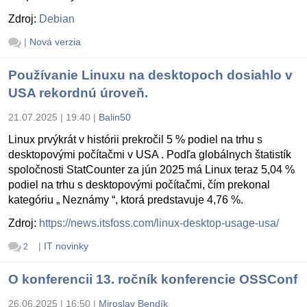
Zdroj:
Debian
|
Nová verzia
Používanie Linuxu na desktopoch dosiahlo v
USA rekordnú úroveň.
21.07.2025 | 19:40
|
Balin50
Linux prvýkrát v histórii prekročil 5 % podiel na trhu s
desktopovými počítačmi v USA . Podľa globálnych štatistík
spoločnosti StatCounter za jún 2025 má Linux teraz 5,04 %
podiel na trhu s desktopovými počítačmi, čím prekonal
kategóriu „ Neznámy “, ktorá predstavuje 4,76 %.
Zdroj:
https://news.itsfoss.com/linux-desktop-usage-usa/
|
IT novinky
2
O konferencii 13. ročník konferencie OSSConf
26.06.2025 | 16:50
|
Miroslav Bendík