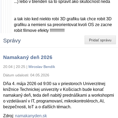
...) lebo v blenderi sa to spravit ako skutocnost neda
a tak isto ked niekto robi 3D grafiku tak chce robit 3D
grafiku a nemieni sa preorientovat kvoli OS ze zacne
robit filmove efekty !!!!!!!!!!!!!!
Správy
Pridať správu
Namakaný deň 2026
20.04 | 20:25
|
Miroslav Bendík
Dátum udalosti:
04.05.2026
Dňa 4. mája 2026 od 9:00 sa v priestoroch Univerzitnej
knižnice Technickej univerzity v Košiciach bude konať
namakaný deň, teda deň nabitý prednáškami a workshopmi
o vzdelávaní v IT, programovaní, mikrokontroléroch, AI,
bezpečnosti, IoT a o ďalších témach.
Zdroj:
namakanyden.sk