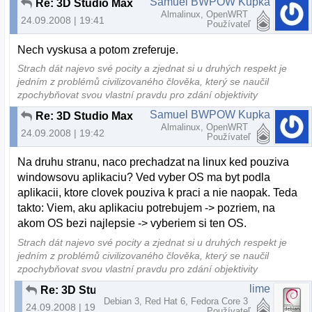
Samuel BWPOW Kupka
Re: 3D Studio Max
Almalinux, OpenWRT
24.09.2008 | 19:41
Používateľ
Nech vyskusa a potom zreferuje.
Strach dát najevo své pocity a zjednat si u druhých respekt je
jedním z problémů civilizovaného člověka, který se naučil
zpochybňovat svou vlastní pravdu pro zdání objektivity
Samuel BWPOW Kupka
Re: 3D Studio Max
Almalinux, OpenWRT
24.09.2008 | 19:42
Používateľ
Na druhu stranu, naco prechadzat na linux ked pouziva
windowsovu aplikaciu? Ved vyber OS ma byt podla
aplikacii, ktore clovek pouziva k praci a nie naopak. Teda
takto: Viem, aku aplikaciu potrebujem -> pozriem, na
akom OS bezi najlepsie -> vyberiem si ten OS.
Strach dát najevo své pocity a zjednat si u druhých respekt je
jedním z problémů civilizovaného člověka, který se naučil
zpochybňovat svou vlastní pravdu pro zdání objektivity
lime
Re: 3D Studio Max
Debian 3, Red Hat 6, Fedora Core 3
24.09.2008 | 19:53
Používateľ