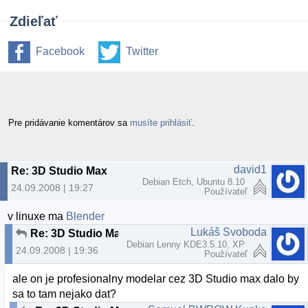
Zdieľať
Facebook
Twitter
Pre pridávanie komentárov sa
musíte prihlásiť
.
david1
Re: 3D Studio Max
Debian Etch, Ubuntu 8.10
24.09.2008 | 19:27
Používateľ
v linuxe ma
Blender
Lukáš Svoboda
Re: 3D Studio Max
Debian Lenny KDE3.5.10, XP
24.09.2008 | 19:36
Používateľ
ale on je profesionalny modelar cez 3D Studio max dalo by
sa to tam nejako dat?