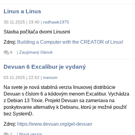
Linus a Linus
30.11.2025 | 19:40
|
redhawk1975
Stavba počítača dvomi Linusmi
Zdroj:
Building a Computer with the CREATOR of Linux!
|
Zaujímavý článok
8
Devuan 6 Excalibur je vydaný
03.11.2025 | 22:52
|
menom
Na svete je nová stabilná verzia linuxovej distribúcie
Devuan s číslom 6 a kódovým menom Excalibur. Vychádza
z Debian 13 Trixie. Projekt Devuan sa zameriava na
poskytovanie alternatívy k Debianu, ktorú je možné použiť
bez SystemD.
Zdroj:
https://www.devuan.org/get-devuan
|
Nová verzia
2