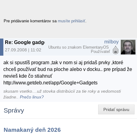
Pre pridávanie komentárov sa
musíte prihlásiť
.
milboy
Re: Google gadgets
Ubuntu so znakom ElementaryOS
27.09.2008 | 11:02
Používateľ
ak si spustíš program ,tak v nom si aj pridaš prvky ,ktoré
chceš používať bud na ploche alebo v docku.. pre prípad že
nevieš kde čo stiahnuť
http://www.getdeb.net/app/Google+Gadgets
skusam vsetko....už stovka distribúcií za tie roky a vedomosti
žiadne..
Prečo linux?
Správy
Pridať správu
Namakaný deň 2026