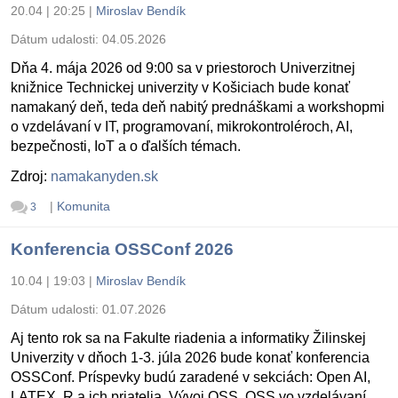
20.04 | 20:25
|
Miroslav Bendík
Dátum udalosti:
04.05.2026
Dňa 4. mája 2026 od 9:00 sa v priestoroch Univerzitnej
knižnice Technickej univerzity v Košiciach bude konať
namakaný deň, teda deň nabitý prednáškami a workshopmi
o vzdelávaní v IT, programovaní, mikrokontroléroch, AI,
bezpečnosti, IoT a o ďalších témach.
Zdroj:
namakanyden.sk
|
Komunita
3
Konferencia OSSConf 2026
10.04 | 19:03
|
Miroslav Bendík
Dátum udalosti:
01.07.2026
Aj tento rok sa na Fakulte riadenia a informatiky Žilinskej
Univerzity v dňoch 1-3. júla 2026 bude konať konferencia
OSSConf. Príspevky budú zaradené v sekciách: Open AI,
LATEX, R a ich priatelia, Vývoj OSS, OSS vo vzdelávaní,