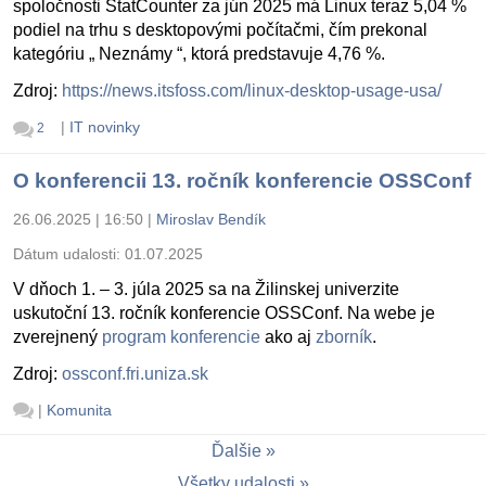
spoločnosti StatCounter za jún 2025 má Linux teraz 5,04 %
podiel na trhu s desktopovými počítačmi, čím prekonal
kategóriu „ Neznámy “, ktorá predstavuje 4,76 %.
Zdroj:
https://news.itsfoss.com/linux-desktop-usage-usa/
|
IT novinky
2
O konferencii 13. ročník konferencie OSSConf
26.06.2025 | 16:50
|
Miroslav Bendík
Dátum udalosti:
01.07.2025
V dňoch 1. – 3. júla 2025 sa na Žilinskej univerzite
uskutoční 13. ročník konferencie OSSConf. Na webe je
zverejnený
program konferencie
ako aj
zborník
.
Zdroj:
ossconf.fri.uniza.sk
|
Komunita
Ďalšie
Všetky udalosti