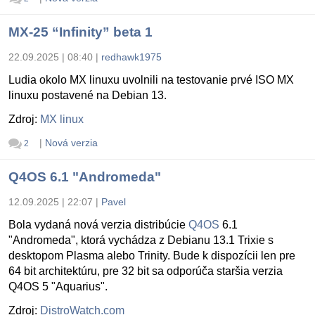
MX-25 “Infinity” beta 1
22.09.2025 | 08:40
|
redhawk1975
Ludia okolo MX linuxu uvolnili na testovanie prvé ISO MX
linuxu postavené na Debian 13.
Zdroj:
MX linux
|
Nová verzia
2
Q4OS 6.1 "Andromeda"
12.09.2025 | 22:07
|
Pavel
Bola vydaná nová verzia distribúcie
Q4OS
6.1
"Andromeda", ktorá vychádza z Debianu 13.1 Trixie s
desktopom Plasma alebo Trinity. Bude k dispozícii len pre
64 bit architektúru, pre 32 bit sa odporúča staršia verzia
Q4OS 5 "Aquarius".
Zdroj:
DistroWatch.com