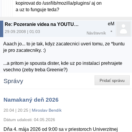
kopirovat do /usr/lib/mozilla/plugins/ aj on
a uz to funguje teda?
eM
Re: Pozeranie videa na YOUTUBE
29.09.2008 | 01:03
Návštevník
Aaach jo... to je tak, kdyz zacatecnici uveri tomu, ze *buntu
je pro zacatecniky. :)
...a pritom je spousta dister, kde uz po instalaci prehrajete
vsechno (zeby treba Greenie?)
Správy
Pridať správu
Namakaný deň 2026
20.04 | 20:25
|
Miroslav Bendík
Dátum udalosti:
04.05.2026
Dňa 4. mája 2026 od 9:00 sa v priestoroch Univerzitnej