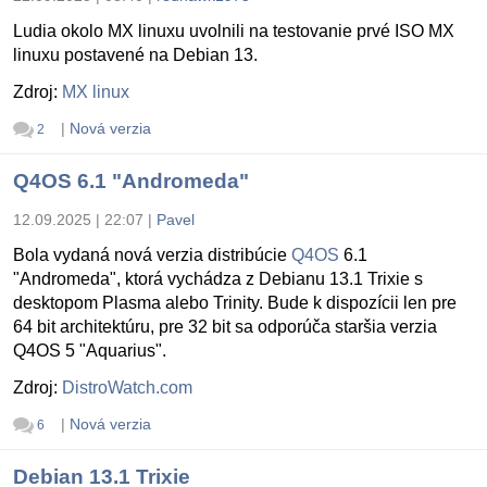
Ludia okolo MX linuxu uvolnili na testovanie prvé ISO MX
linuxu postavené na Debian 13.
Zdroj:
MX linux
|
Nová verzia
2
Q4OS 6.1 "Andromeda"
12.09.2025 | 22:07
|
Pavel
Bola vydaná nová verzia distribúcie
Q4OS
6.1
"Andromeda", ktorá vychádza z Debianu 13.1 Trixie s
desktopom Plasma alebo Trinity. Bude k dispozícii len pre
64 bit architektúru, pre 32 bit sa odporúča staršia verzia
Q4OS 5 "Aquarius".
Zdroj:
DistroWatch.com
|
Nová verzia
6
Debian 13.1 Trixie