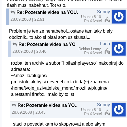
flash musi nabehnut. Tot vsio.
Sunny
Re: Pozeranie videa na YOUTUBE
Ubuntu 8.10
28.09.2008 | 22:51
Používateľ
Problem je ten ze nenabehol...ostane tam taky biely
obdlznik...to ako si pisal som uz skusal...
Laco
Re: Pozeranie videa na YOUTUBE
Debian Lenny
28.09.2008 | 23:40
Používateľ
rozbal ten archiv a subor "libflashplayer.so" nakopiruj do
adresara:
~/.mozilla/plugins/
pre istotu ak by si nevedel co ta tilda(~) znamena:
/home/tvoje_uzivatelske_meno/.mozilla/plugins/
a restartni firefox...malo by to ist
Sunny
Re: Pozeranie videa na YOUTUBE
Ubuntu 8.10
28.09.2008 | 23:43
Používateľ
stacilo povedat kam to skopyrovat alebo akym