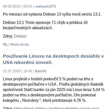
08.09.2025 | 09:01
|
redhawk1975
Po mesiaci od vydania Debian 13 vyšla nová verzia 13.1.
Debian 13.1 Trixie opravuje 71 chýb a pridáva 16
bezpečnostných aktualizácií.
Zdroj:
Debian
|
Nová verzia
Používanie Linuxu na desktopoch dosiahlo v
USA rekordnú úroveň.
21.07.2025 | 19:40
|
Balin50
Linux prvýkrát v histórii prekročil 5 % podiel na trhu s
desktopovými počítačmi v USA . Podľa globálnych štatistík
spoločnosti StatCounter za jún 2025 má Linux teraz 5,04 %
podiel na trhu s desktopovými počítačmi, čím prekonal
kategóriu „ Neznámy “, ktorá predstavuje 4,76 %.
Zdroj:
https://news.itsfoss.com/linux-desktop-usage-usa/