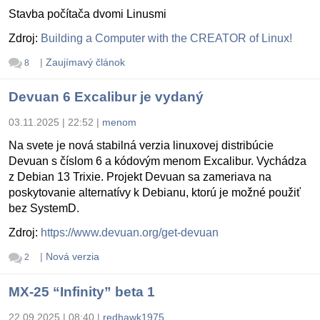
Stavba počítača dvomi Linusmi
Zdroj:
Building a Computer with the CREATOR of Linux!
|
Zaujímavý článok
8
Devuan 6 Excalibur je vydaný
03.11.2025 | 22:52
|
menom
Na svete je nová stabilná verzia linuxovej distribúcie
Devuan s číslom 6 a kódovým menom Excalibur. Vychádza
z Debian 13 Trixie. Projekt Devuan sa zameriava na
poskytovanie alternatívy k Debianu, ktorú je možné použiť
bez SystemD.
Zdroj:
https://www.devuan.org/get-devuan
|
Nová verzia
2
MX-25 “Infinity” beta 1
22.09.2025 | 08:40
|
redhawk1975