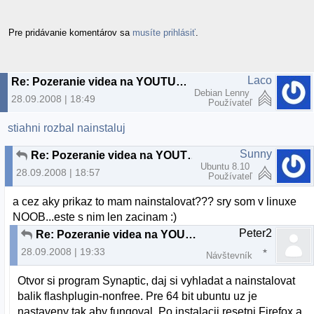
Pre pridávanie komentárov sa
musíte prihlásiť
.
Laco
Re: Pozeranie videa na YOUTUBE
Debian Lenny
28.09.2008 | 18:49
Používateľ
stiahni rozbal nainstaluj
Sunny
Re: Pozeranie videa na YOUTUBE
Ubuntu 8.10
28.09.2008 | 18:57
Používateľ
a cez aky prikaz to mam nainstalovat??? sry som v linuxe
NOOB...este s nim len zacinam :)
Peter2
Re: Pozeranie videa na YOUTUBE
28.09.2008 | 19:33
Návštevník
Otvor si program Synaptic, daj si vyhladat a nainstalovat
balik flashplugin-nonfree. Pre 64 bit ubuntu uz je
nastaveny tak aby fungoval. Po instalacii resetni Firefox a