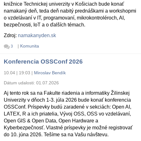
knižnice Technickej univerzity v Košiciach bude konať
namakaný deň, teda deň nabitý prednáškami a workshopmi
o vzdelávaní v IT, programovaní, mikrokontroléroch, AI,
bezpečnosti, IoT a o ďalších témach.
Zdroj:
namakanyden.sk
|
Komunita
3
Konferencia OSSConf 2026
10.04 | 19:03
|
Miroslav Bendík
Dátum udalosti:
01.07.2026
Aj tento rok sa na Fakulte riadenia a informatiky Žilinskej
Univerzity v dňoch 1-3. júla 2026 bude konať konferencia
OSSConf. Príspevky budú zaradené v sekciách: Open AI,
LATEX, R a ich priatelia, Vývoj OSS, OSS vo vzdelávaní,
Open GIS & Open Data, Open Hardware a
Kyberbezpečnosť. Vlastné príspevky je možné registrovať
do 10. júna 2026. Tešíme sa na Vašu návštevu.