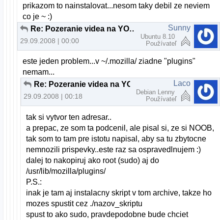
prikazom to nainstalovat...nesom taky debil ze neviem
co je ~ :)
Sunny
Re: Pozeranie videa na YOUTUBE
Ubuntu 8.10
29.09.2008 | 00:00
Používateľ
este jeden problem...v ~/.mozilla/ ziadne "plugins"
nemam...
Laco
Re: Pozeranie videa na YOUTUBE
Debian Lenny
29.09.2008 | 00:18
Používateľ
tak si vytvor ten adresar..
a prepac, ze som ta podcenil, ale pisal si, ze si NOOB,
tak som to tam pre istotu napisal, aby sa tu zbytocne
nemnozili prispevky..este raz sa ospravedlnujem :)
dalej to nakopiruj ako root (sudo) aj do
/usr/lib/mozilla/plugins/
P.S.:
inak je tam aj instalacny skript v tom archive, takze ho
mozes spustit cez ./nazov_skriptu
spust to ako sudo, pravdepodobne bude chciet