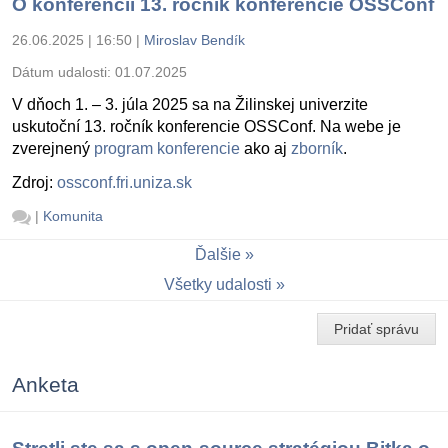
O konferencii 13. ročník konferencie OSSConf
26.06.2025 | 16:50
|
Miroslav Bendík
Dátum udalosti:
01.07.2025
V dňoch 1. – 3. júla 2025 sa na Žilinskej univerzite
uskutoční 13. ročník konferencie OSSConf. Na webe je
zverejnený
program konferencie
ako aj
zborník
.
Zdroj:
ossconf.fri.uniza.sk
|
Komunita
Ďalšie
Všetky udalosti
Pridať správu
Anketa