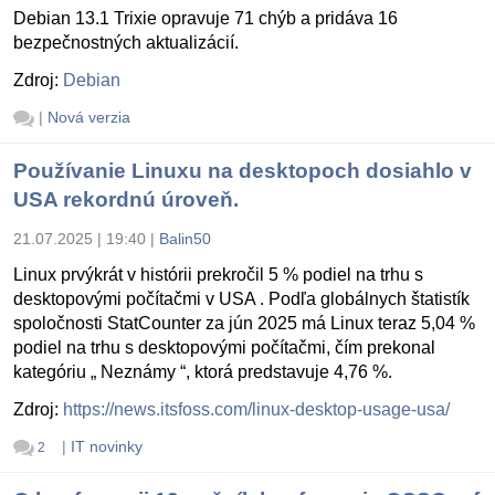
Debian 13.1 Trixie opravuje 71 chýb a pridáva 16
bezpečnostných aktualizácií.
Zdroj:
Debian
|
Nová verzia
Používanie Linuxu na desktopoch dosiahlo v
USA rekordnú úroveň.
21.07.2025 | 19:40
|
Balin50
Linux prvýkrát v histórii prekročil 5 % podiel na trhu s
desktopovými počítačmi v USA . Podľa globálnych štatistík
spoločnosti StatCounter za jún 2025 má Linux teraz 5,04 %
podiel na trhu s desktopovými počítačmi, čím prekonal
kategóriu „ Neznámy “, ktorá predstavuje 4,76 %.
Zdroj:
https://news.itsfoss.com/linux-desktop-usage-usa/
|
IT novinky
2