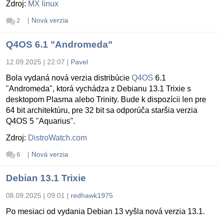
Zdroj:
MX linux
|
Nová verzia
2
Q4OS 6.1 "Andromeda"
12.09.2025 | 22:07
|
Pavel
Bola vydaná nová verzia distribúcie
Q4OS
6.1
"Andromeda", ktorá vychádza z Debianu 13.1 Trixie s
desktopom Plasma alebo Trinity. Bude k dispozícii len pre
64 bit architektúru, pre 32 bit sa odporúča staršia verzia
Q4OS 5 "Aquarius".
Zdroj:
DistroWatch.com
|
Nová verzia
6
Debian 13.1 Trixie
08.09.2025 | 09:01
|
redhawk1975
Po mesiaci od vydania Debian 13 vyšla nová verzia 13.1.