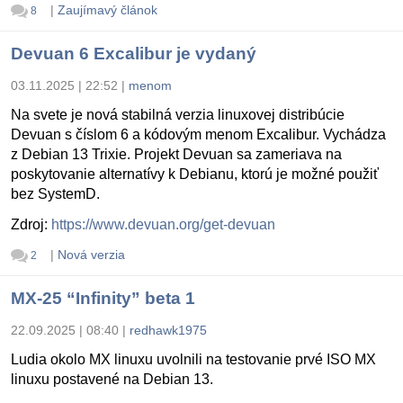
|
Zaujímavý článok
8
Devuan 6 Excalibur je vydaný
03.11.2025 | 22:52
|
menom
Na svete je nová stabilná verzia linuxovej distribúcie
Devuan s číslom 6 a kódovým menom Excalibur. Vychádza
z Debian 13 Trixie. Projekt Devuan sa zameriava na
poskytovanie alternatívy k Debianu, ktorú je možné použiť
bez SystemD.
Zdroj:
https://www.devuan.org/get-devuan
|
Nová verzia
2
MX-25 “Infinity” beta 1
22.09.2025 | 08:40
|
redhawk1975
Ludia okolo MX linuxu uvolnili na testovanie prvé ISO MX
linuxu postavené na Debian 13.