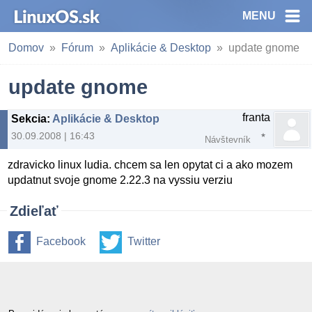
MENU
Domov
Fórum
Aplikácie & Desktop
update gnome
update gnome
franta
Sekcia
:
Aplikácie & Desktop
30.09.2008 | 16:43
Návštevník
zdravicko linux ludia. chcem sa len opytat ci a ako mozem
updatnut svoje gnome 2.22.3 na vyssiu verziu
Zdieľať
Facebook
Twitter