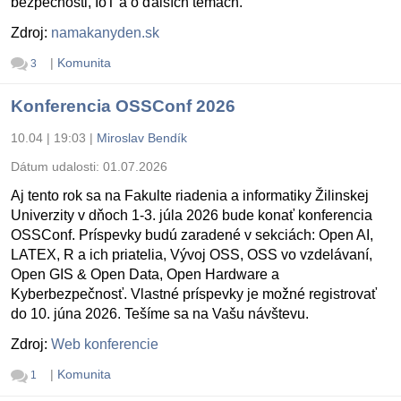
bezpečnosti, IoT a o ďalších témach.
Zdroj:
namakanyden.sk
|
Komunita
3
Konferencia OSSConf 2026
10.04 | 19:03
|
Miroslav Bendík
Dátum udalosti:
01.07.2026
Aj tento rok sa na Fakulte riadenia a informatiky Žilinskej
Univerzity v dňoch 1-3. júla 2026 bude konať konferencia
OSSConf. Príspevky budú zaradené v sekciách: Open AI,
LATEX, R a ich priatelia, Vývoj OSS, OSS vo vzdelávaní,
Open GIS & Open Data, Open Hardware a
Kyberbezpečnosť. Vlastné príspevky je možné registrovať
do 10. júna 2026. Tešíme sa na Vašu návštevu.
Zdroj:
Web konferencie
|
Komunita
1