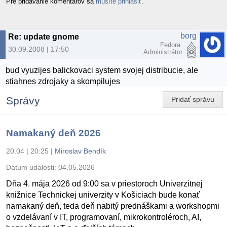
Pre pridávanie komentárov sa
musíte prihlásiť
.
borg
Re: update gnome
Fedora
30.09.2008 | 17:50
Administrátor
bud vyuzijes balickovaci system svojej distribucie, ale
stiahnes zdrojaky a skompilujes
Správy
Pridať správu
Namakaný deň 2026
20.04 | 20:25
|
Miroslav Bendík
Dátum udalosti:
04.05.2026
Dňa 4. mája 2026 od 9:00 sa v priestoroch Univerzitnej
knižnice Technickej univerzity v Košiciach bude konať
namakaný deň, teda deň nabitý prednáškami a workshopmi
o vzdelávaní v IT, programovaní, mikrokontroléroch, AI,