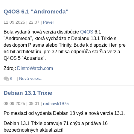
Q4OS 6.1 "Andromeda"
12.09.2025 | 22:07
|
Pavel
Bola vydaná nová verzia distribúcie
Q4OS
6.1
"Andromeda", ktorá vychádza z Debianu 13.1 Trixie s
desktopom Plasma alebo Trinity. Bude k dispozícii len pre
64 bit architektúru, pre 32 bit sa odporúča staršia verzia
Q4OS 5 "Aquarius".
Zdroj:
DistroWatch.com
|
Nová verzia
6
Debian 13.1 Trixie
08.09.2025 | 09:01
|
redhawk1975
Po mesiaci od vydania Debian 13 vyšla nová verzia 13.1.
Debian 13.1 Trixie opravuje 71 chýb a pridáva 16
bezpečnostných aktualizácií.