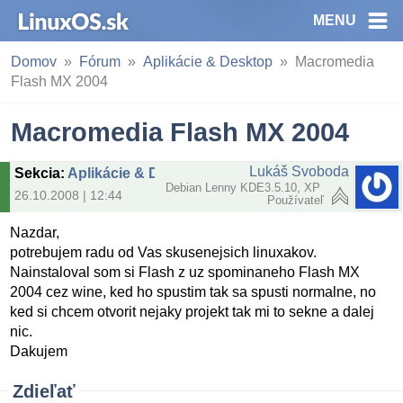
MENU
Domov
Fórum
Aplikácie & Desktop
Macromedia
Flash MX 2004
Macromedia Flash MX 2004
Lukáš Svoboda
Sekcia
:
Aplikácie & Desktop
Debian Lenny KDE3.5.10, XP
26.10.2008 | 12:44
Používateľ
Nazdar,
potrebujem radu od Vas skusenejsich linuxakov.
Nainstaloval som si Flash z uz spominaneho Flash MX
2004 cez wine, ked ho spustim tak sa spusti normalne, no
ked si chcem otvorit nejaky projekt tak mi to sekne a dalej
nic.
Dakujem
Zdieľať