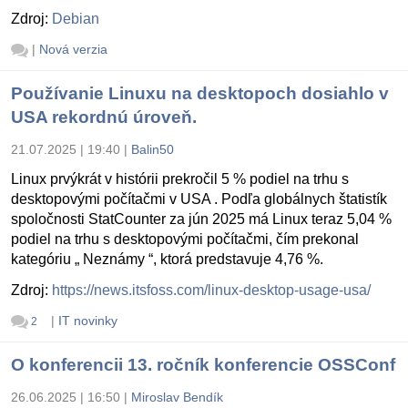
Zdroj:
Debian
|
Nová verzia
Používanie Linuxu na desktopoch dosiahlo v
USA rekordnú úroveň.
21.07.2025 | 19:40
|
Balin50
Linux prvýkrát v histórii prekročil 5 % podiel na trhu s
desktopovými počítačmi v USA . Podľa globálnych štatistík
spoločnosti StatCounter za jún 2025 má Linux teraz 5,04 %
podiel na trhu s desktopovými počítačmi, čím prekonal
kategóriu „ Neznámy “, ktorá predstavuje 4,76 %.
Zdroj:
https://news.itsfoss.com/linux-desktop-usage-usa/
|
IT novinky
2
O konferencii 13. ročník konferencie OSSConf
26.06.2025 | 16:50
|
Miroslav Bendík