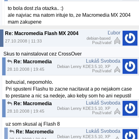
to bola dost zla otazka.. :)
ale najviac ma natom irituje to, ze Macromedia MX 2004
mam zakupene
Ľubor
Re: Macromedia Flash MX 2004
debian-based
27.10.2008 | 11:33
Používateľ
Skus to nainstalovat cez CrossOver
Lukáš Svoboda
Re: Macromedia Flash MX 2004
Debian Lenny KDE3.5.10, XP
28.10.2008 | 19:45
Používateľ
bohuzial, nepomohlo.
Pri spusteni Flashu to zacne nacitavat a po nejakom case
to prestane a nic sa nedeje, ako keby som ho ani nepustil
Lukáš Svoboda
Re: Macromedia Flash MX 2004
Debian Lenny KDE3.5.10, XP
28.10.2008 | 19:45
Používateľ
uz som skusal aj Flash 8
Lukáš Svoboda
Re: Macromedia Flash MX 2004
Debian Lenny KDE3.5.10, XP