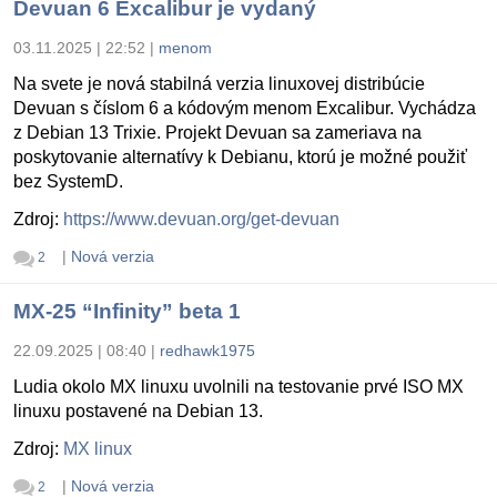
Devuan 6 Excalibur je vydaný
03.11.2025 | 22:52
|
menom
Na svete je nová stabilná verzia linuxovej distribúcie
Devuan s číslom 6 a kódovým menom Excalibur. Vychádza
z Debian 13 Trixie. Projekt Devuan sa zameriava na
poskytovanie alternatívy k Debianu, ktorú je možné použiť
bez SystemD.
Zdroj:
https://www.devuan.org/get-devuan
|
Nová verzia
2
MX-25 “Infinity” beta 1
22.09.2025 | 08:40
|
redhawk1975
Ludia okolo MX linuxu uvolnili na testovanie prvé ISO MX
linuxu postavené na Debian 13.
Zdroj:
MX linux
|
Nová verzia
2