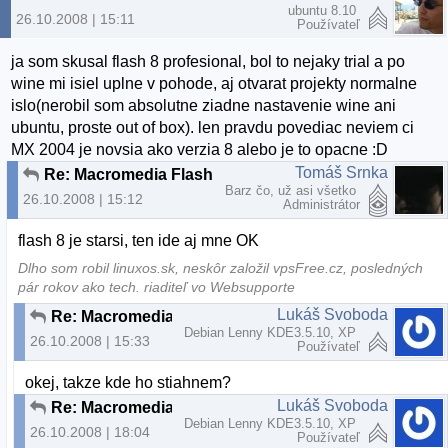
ubuntu 8.10
26.10.2008 | 15:11
Používateľ
ja som skusal flash 8 profesional, bol to nejaky trial a po
wine mi isiel uplne v pohode, aj otvarat projekty normalne
islo(nerobil som absolutne ziadne nastavenie wine ani
ubuntu, proste out of box). len pravdu povediac neviem ci
MX 2004 je novsia ako verzia 8 alebo je to opacne :D
Tomáš Srnka
Re: Macromedia Flash MX 2004
Barz čo, už asi všetko
26.10.2008 | 15:12
Administrátor
flash 8 je starsi, ten ide aj mne OK
Dlho som robil linuxos.sk, neskôr založil vpsFree.cz, posledných
pár rokov ako tech. riaditeľ vo Websupporte
Lukáš Svoboda
Re: Macromedia Flash MX 2004
Debian Lenny KDE3.5.10, XP
26.10.2008 | 15:33
Používateľ
okej, takze kde ho stiahnem?
Lukáš Svoboda
Re: Macromedia Flash MX 2004
Debian Lenny KDE3.5.10, XP
26.10.2008 | 18:04
Používateľ