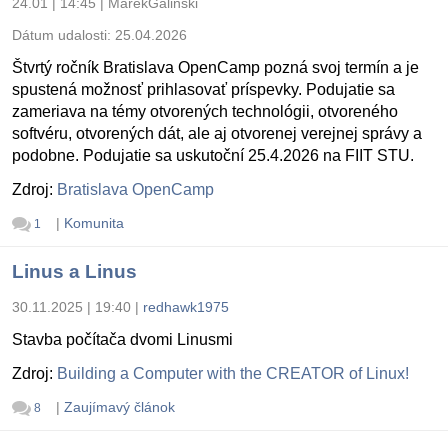
24.01 | 14:45
|
MarekGalinski
Dátum udalosti:
25.04.2026
Štvrtý ročník Bratislava OpenCamp pozná svoj termín a je
spustená možnosť prihlasovať príspevky. Podujatie sa
zameriava na témy otvorených technológii, otvoreného
softvéru, otvorených dát, ale aj otvorenej verejnej správy a
podobne. Podujatie sa uskutoční 25.4.2026 na FIIT STU.
Zdroj:
Bratislava OpenCamp
|
Komunita
1
Linus a Linus
30.11.2025 | 19:40
|
redhawk1975
Stavba počítača dvomi Linusmi
Zdroj:
Building a Computer with the CREATOR of Linux!
|
Zaujímavý článok
8