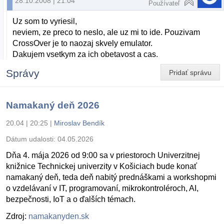
28.10.2008 | 21:04
Používateľ
Uz som to vyriesil,
neviem, ze preco to neslo, ale uz mi to ide. Pouzivam
CrossOver je to naozaj skvely emulator.
Dakujem vsetkym za ich obetavost a cas.
Správy
Pridať správu
Namakaný deň 2026
20.04 | 20:25
|
Miroslav Bendík
Dátum udalosti:
04.05.2026
Dňa 4. mája 2026 od 9:00 sa v priestoroch Univerzitnej
knižnice Technickej univerzity v Košiciach bude konať
namakaný deň, teda deň nabitý prednáškami a workshopmi
o vzdelávaní v IT, programovaní, mikrokontroléroch, AI,
bezpečnosti, IoT a o ďalších témach.
Zdroj:
namakanyden.sk