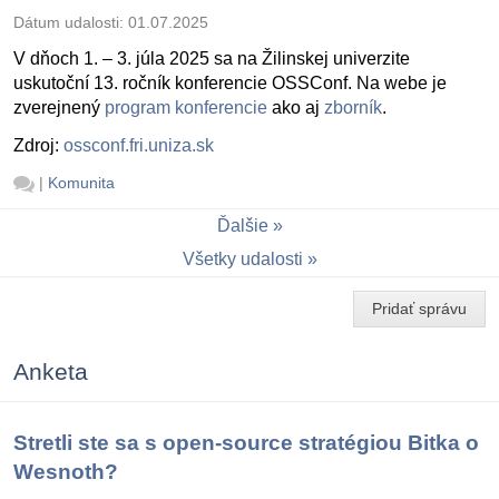
Dátum udalosti:
01.07.2025
V dňoch 1. – 3. júla 2025 sa na Žilinskej univerzite
uskutoční 13. ročník konferencie OSSConf. Na webe je
zverejnený
program konferencie
ako aj
zborník
.
Zdroj:
ossconf.fri.uniza.sk
|
Komunita
Ďalšie
Všetky udalosti
Pridať správu
Anketa
Stretli ste sa s open-source stratégiou Bitka o
Wesnoth?