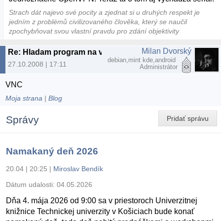
Strach dát najevo své pocity a zjednat si u druhých respekt je
jedním z problémů civilizovaného člověka, který se naučil
zpochybňovat svou vlastní pravdu pro zdání objektivity
Milan Dvorský
Re: Hladam program na vytvorenie servera
debian,mint kde,android
27.10.2008 | 17:11
Administrátor
VNC
Moja strana
|
Blog
Správy
Pridať správu
Namakaný deň 2026
20.04 | 20:25
|
Miroslav Bendík
Dátum udalosti:
04.05.2026
Dňa 4. mája 2026 od 9:00 sa v priestoroch Univerzitnej
knižnice Technickej univerzity v Košiciach bude konať