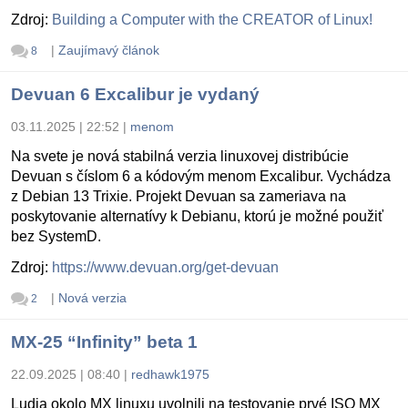
Zdroj:
Building a Computer with the CREATOR of Linux!
|
Zaujímavý článok
8
Devuan 6 Excalibur je vydaný
03.11.2025 | 22:52
|
menom
Na svete je nová stabilná verzia linuxovej distribúcie
Devuan s číslom 6 a kódovým menom Excalibur. Vychádza
z Debian 13 Trixie. Projekt Devuan sa zameriava na
poskytovanie alternatívy k Debianu, ktorú je možné použiť
bez SystemD.
Zdroj:
https://www.devuan.org/get-devuan
|
Nová verzia
2
MX-25 “Infinity” beta 1
22.09.2025 | 08:40
|
redhawk1975
Ludia okolo MX linuxu uvolnili na testovanie prvé ISO MX