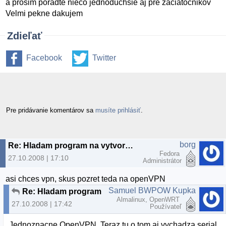
a prosim poradte nieco jednoduchsie aj pre zaciatocnikov
Velmi pekne dakujem
Zdieľať
Facebook
Twitter
Pre pridávanie komentárov sa
musíte prihlásiť
.
borg
Re: Hladam program na vytvorenie servera
Fedora
27.10.2008 | 17:10
Administrátor
asi chces vpn, skus pozret teda na openVPN
Samuel BWPOW Kupka
Re: Hladam program na vytvorenie servera
Almalinux, OpenWRT
27.10.2008 | 17:42
Používateľ
Jednoznacne OpenVPN. Teraz tu o tom aj vychadza serial.