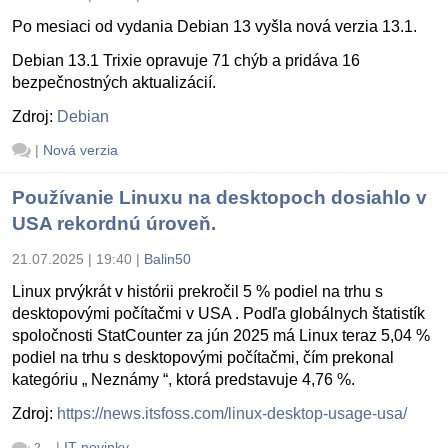
Po mesiaci od vydania Debian 13 vyšla nová verzia 13.1.
Debian 13.1 Trixie opravuje 71 chýb a pridáva 16
bezpečnostných aktualizácií.
Zdroj:
Debian
|
Nová verzia
Používanie Linuxu na desktopoch dosiahlo v
USA rekordnú úroveň.
21.07.2025 | 19:40
|
Balin50
Linux prvýkrát v histórii prekročil 5 % podiel na trhu s
desktopovými počítačmi v USA . Podľa globálnych štatistík
spoločnosti StatCounter za jún 2025 má Linux teraz 5,04 %
podiel na trhu s desktopovými počítačmi, čím prekonal
kategóriu „ Neznámy “, ktorá predstavuje 4,76 %.
Zdroj:
https://news.itsfoss.com/linux-desktop-usage-usa/
|
IT novinky