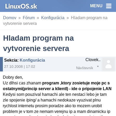
MENU
Domov
Fórum
Konfigurácia
Hladam program na
vytvorenie servera
Hladam program na
vytvorenie servera
Clovek..
Sekcia
:
Konfigurácia
27.10.2008 | 17:02
Návštevník
Dobry den,
Uz dlhsi cas zhanam
program ,ktory zosietuje moje pc s
ostatnymi(princip server a klientI) - ide o pripojenie LAN
Kedysi som pouzival hamachi ale ten nestaci lebo je tam
zle spojenie /ping/ a hamachi nedokaze vyuzivat plnu
rychlost internetu prosim poradze ako to mozem urobit
problem je v tom ze nemam verejnu ip a mam dinamicku ip