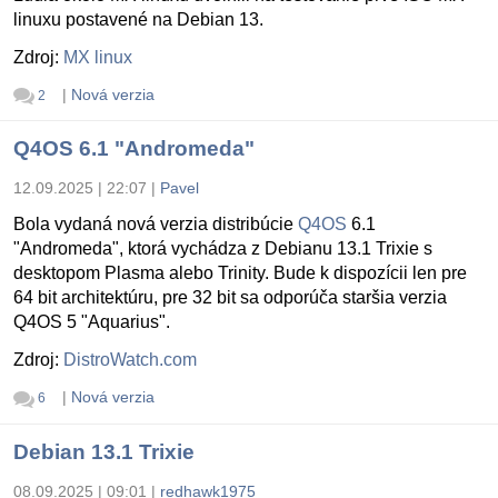
linuxu postavené na Debian 13.
Zdroj:
MX linux
|
Nová verzia
2
Q4OS 6.1 "Andromeda"
12.09.2025 | 22:07
|
Pavel
Bola vydaná nová verzia distribúcie
Q4OS
6.1
"Andromeda", ktorá vychádza z Debianu 13.1 Trixie s
desktopom Plasma alebo Trinity. Bude k dispozícii len pre
64 bit architektúru, pre 32 bit sa odporúča staršia verzia
Q4OS 5 "Aquarius".
Zdroj:
DistroWatch.com
|
Nová verzia
6
Debian 13.1 Trixie
08.09.2025 | 09:01
|
redhawk1975