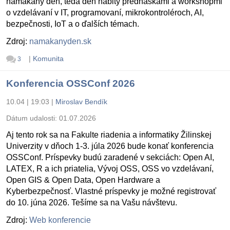
namakaný deň, teda deň nabitý prednáškami a workshopmi
o vzdelávaní v IT, programovaní, mikrokontroléroch, AI,
bezpečnosti, IoT a o ďalších témach.
Zdroj:
namakanyden.sk
|
Komunita
3
Konferencia OSSConf 2026
10.04 | 19:03
|
Miroslav Bendík
Dátum udalosti:
01.07.2026
Aj tento rok sa na Fakulte riadenia a informatiky Žilinskej
Univerzity v dňoch 1-3. júla 2026 bude konať konferencia
OSSConf. Príspevky budú zaradené v sekciách: Open AI,
LATEX, R a ich priatelia, Vývoj OSS, OSS vo vzdelávaní,
Open GIS & Open Data, Open Hardware a
Kyberbezpečnosť. Vlastné príspevky je možné registrovať
do 10. júna 2026. Tešíme sa na Vašu návštevu.
Zdroj:
Web konferencie