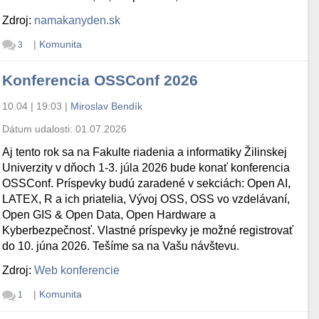
Zdroj:
namakanyden.sk
|
Komunita
3
Konferencia OSSConf 2026
10.04 | 19:03
|
Miroslav Bendík
Dátum udalosti:
01.07.2026
Aj tento rok sa na Fakulte riadenia a informatiky Žilinskej
Univerzity v dňoch 1-3. júla 2026 bude konať konferencia
OSSConf. Príspevky budú zaradené v sekciách: Open AI,
LATEX, R a ich priatelia, Vývoj OSS, OSS vo vzdelávaní,
Open GIS & Open Data, Open Hardware a
Kyberbezpečnosť. Vlastné príspevky je možné registrovať
do 10. júna 2026. Tešíme sa na Vašu návštevu.
Zdroj:
Web konferencie
|
Komunita
1