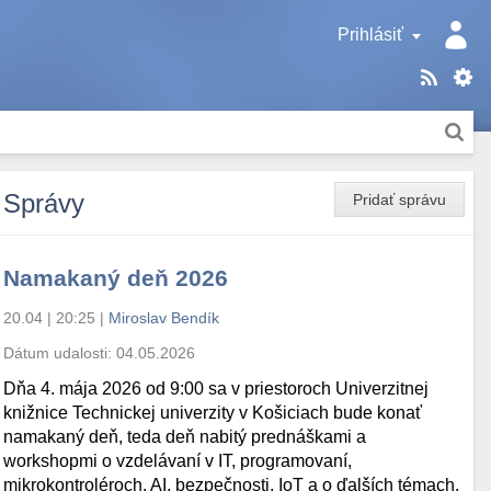
Prihlásiť
Správy
Pridať správu
Namakaný deň 2026
20.04 | 20:25
|
Miroslav Bendík
Dátum udalosti:
04.05.2026
Dňa 4. mája 2026 od 9:00 sa v priestoroch Univerzitnej
knižnice Technickej univerzity v Košiciach bude konať
namakaný deň, teda deň nabitý prednáškami a
workshopmi o vzdelávaní v IT, programovaní,
mikrokontroléroch, AI, bezpečnosti, IoT a o ďalších témach.