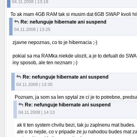
04.11.2008 | 13:18
To ak mam 4GB RAM tak si musim dat 6GB SWAP kvoli hi
Re: nefunguje hibernate ani suspend
04.11.2008 | 13:25
zjavne nepoznas, co to je hibernacia ;-)
pokial sa ma RAMka niekde ulozit, a je to defualt do SWA
iny sposob, ale ten neznam ;-)
Re: nefunguje hibernate ani suspend
04.11.2008 | 13:35
Poznam, ja som sa len spytal ze ci je to potrebne, pred
Re: nefunguje hibernate ani suspend
04.11.2008 | 14:13
ak ti ten system chvilu bezi, tak ju zaplnenu mat budes.
ale o to nejde, co v pripade ze ju nahodou budes mat z