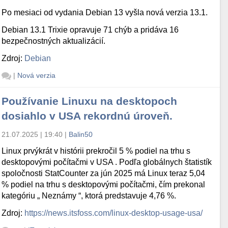
Po mesiaci od vydania Debian 13 vyšla nová verzia 13.1.
Debian 13.1 Trixie opravuje 71 chýb a pridáva 16
bezpečnostných aktualizácií.
Zdroj:
Debian
|
Nová verzia
Používanie Linuxu na desktopoch
dosiahlo v USA rekordnú úroveň.
21.07.2025 | 19:40
|
Balin50
Linux prvýkrát v histórii prekročil 5 % podiel na trhu s
desktopovými počítačmi v USA . Podľa globálnych štatistík
spoločnosti StatCounter za jún 2025 má Linux teraz 5,04
% podiel na trhu s desktopovými počítačmi, čím prekonal
kategóriu „ Neznámy “, ktorá predstavuje 4,76 %.
Zdroj:
https://news.itsfoss.com/linux-desktop-usage-usa/