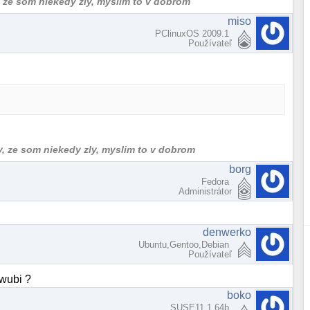
, ze som niekedy zly, myslim to v dobrom
miso
PClinuxOS 2009.1
Používateľ
y, ze som niekedy zly, myslim to v dobrom
borg
Fedora
Administrátor
denwerko
Ubuntu,Gentoo,Debian
Používateľ
wubi ?
boko
SUSE11.1 64b