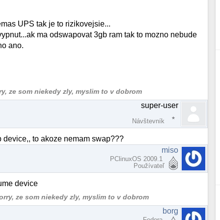
as UPS tak je to rizikovejsie...
ste vypnut...ak ma odswapovat 3gb ram tak to mozno nebude
no ano.
ry, ze som niekedy zly, myslim to v dobrom
super-user
Návštevník
ap device,, to akoze nemam swap???
miso
PClinuxOS 2009.1
Používateľ
ume device
orry, ze som niekedy zly, myslim to v dobrom
borg
Fedora