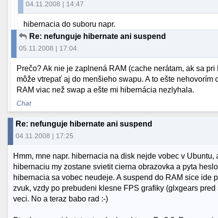
04.11.2008 | 14:47
hibernacia do suboru napr.
Re: nefunguje hibernate ani suspend
05.11.2008 | 17:04
Prečo? Ak nie je zaplnená RAM (cache nerátam, ak sa pri 
môže vtrepať aj do menšieho swapu. A to ešte nehovorím 
RAM viac než swap a ešte mi hibernácia nezlyhala.
Chat
Re: nefunguje hibernate ani suspend
04.11.2008 | 17:25
Hmm, mne napr. hibernacia na disk nejde vobec v Ubuntu,
hibernaciu my zostane svietit cierna obrazovka a pyta heslo
hibernacia sa vobec neudeje. A suspend do RAM sice ide pe
zvuk, vzdy po prebudeni klesne FPS grafiky (glxgears pr
veci. No a teraz babo rad :-)