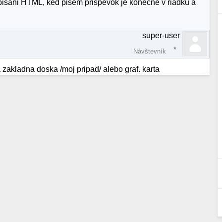
 pisani HTML, ked pisem prispevok je konecne v riadku a
super-user
Návštevník
zakladna doska /moj pripad/ alebo graf. karta