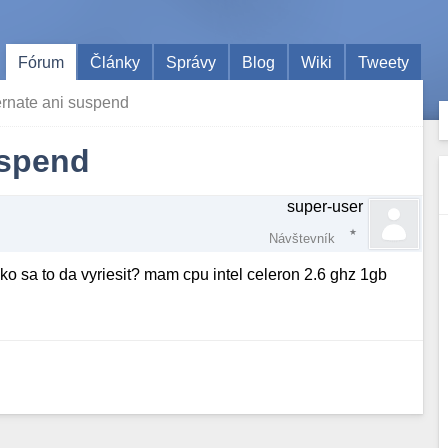
Fórum
Články
Správy
Blog
Wiki
Tweety
ernate ani suspend
uspend
super-user
Návštevník
ko sa to da vyriesit? mam cpu intel celeron 2.6 ghz 1gb