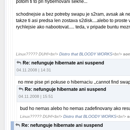
potom ti to pri hybernovani sekne...
schodnejsie a bez potreby swapu je s2ram, avsak ak nem
takze ti asi predsa len zostava s2disk....alebo to pro
rychlejsie ako nabootovat..... teda, v pripade buntu moz
Linux????? DUH!<br/>
Distro that BLOODY WORKS
<br/>
sor
Re: nefunguje hibernate ani suspend
04.11.2008 | 14:31
no mne pise pri pokuse o hibernaciu ,,cannot find sw
Re: nefunguje hibernate ani suspend
04.11.2008 | 15:51
bud ho nemas alebo ho nemas zadefinovany ako res
Linux????? DUH!<br/>
Distro that BLOODY WORKS
<br/>
s
Re: nefunguje hibernate ani suspend