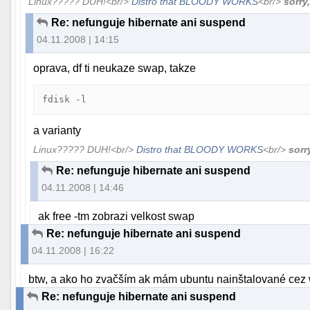
Linux????? DUH!<br/>
Distro that BLOODY WORKS
<br/>
sorry
Re: nefunguje hibernate ani suspend
04.11.2008 | 14:15
oprava, df ti neukaze swap, takze
fdisk -l
a varianty
Linux????? DUH!<br/>
Distro that BLOODY WORKS
<br/>
sorr
Re: nefunguje hibernate ani suspend
04.11.2008 | 14:46
ak free -tm zobrazi velkost swap
Re: nefunguje hibernate ani suspend
04.11.2008 | 16:22
btw, a ako ho zvačším ak mám ubuntu nainštalované cez 
Re: nefunguje hibernate ani suspend