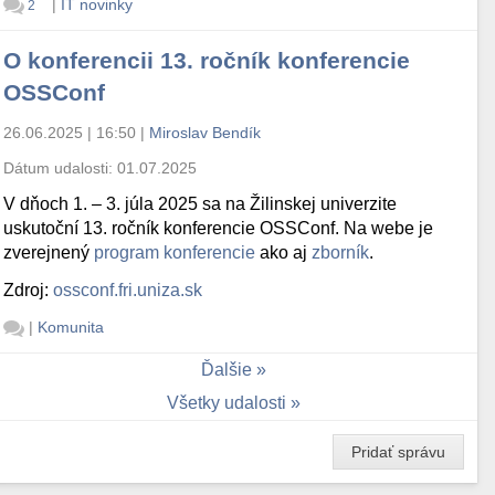
|
IT novinky
2
O konferencii 13. ročník konferencie
OSSConf
26.06.2025 | 16:50
|
Miroslav Bendík
Dátum udalosti:
01.07.2025
V dňoch 1. – 3. júla 2025 sa na Žilinskej univerzite
uskutoční 13. ročník konferencie OSSConf. Na webe je
zverejnený
program konferencie
ako aj
zborník
.
Zdroj:
ossconf.fri.uniza.sk
|
Komunita
Ďalšie
Všetky udalosti
Pridať správu