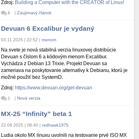
Zdroj:
Building a Computer with the CREATOR of Linux!
|
Zaujímavý článok
8
Devuan 6 Excalibur je vydaný
03.11.2025 | 22:52
|
menom
Na svete je nová stabilná verzia linuxovej distribúcie
Devuan s číslom 6 a kódovým menom Excalibur.
Vychádza z Debian 13 Trixie. Projekt Devuan sa
zameriava na poskytovanie alternatívy k Debianu, ktorú je
možné použiť bez SystemD.
Zdroj:
https://www.devuan.org/get-devuan
|
Nová verzia
2
MX-25 “Infinity” beta 1
22.09.2025 | 08:40
|
redhawk1975
Ludia okolo MX linuxu uvolnili na testovanie prvé ISO MX