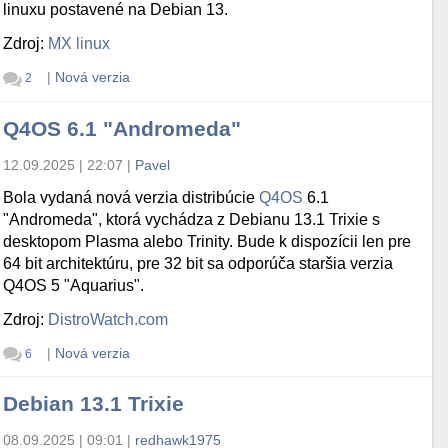
linuxu postavené na Debian 13.
Zdroj:
MX linux
|
Nová verzia
2
Q4OS 6.1 "Andromeda"
12.09.2025 | 22:07
|
Pavel
Bola vydaná nová verzia distribúcie
Q4OS
6.1
"Andromeda", ktorá vychádza z Debianu 13.1 Trixie s
desktopom Plasma alebo Trinity. Bude k dispozícii len pre
64 bit architektúru, pre 32 bit sa odporúča staršia verzia
Q4OS 5 "Aquarius".
Zdroj:
DistroWatch.com
|
Nová verzia
6
Debian 13.1 Trixie
08.09.2025 | 09:01
|
redhawk1975