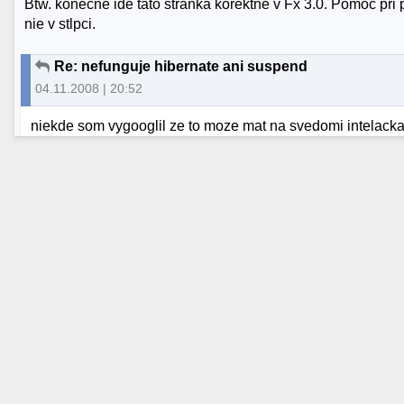
Btw. konecne ide tato stranka korektne v Fx 3.0. Pomoc pri
nie v stlpci.
Re: nefunguje hibernate ani suspend
04.11.2008 | 20:52
niekde som vygooglil ze to moze mat na svedomi intelacka 