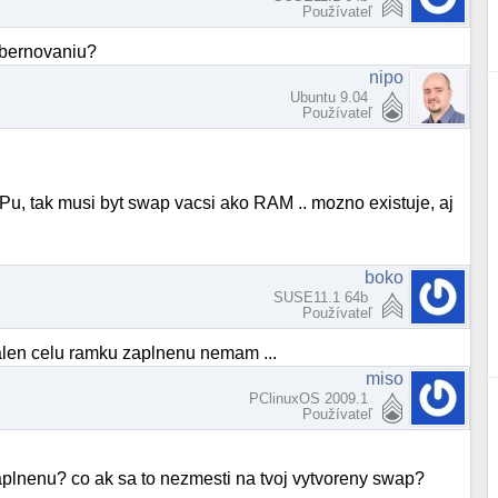
Používateľ
bernovaniu?
nipo
Ubuntu 9.04
Používateľ
Pu, tak musi byt swap vacsi ako RAM .. mozno existuje, aj
boko
SUSE11.1 64b
Používateľ
salen celu ramku zaplnenu nemam ...
miso
PClinuxOS 2009.1
Používateľ
aplnenu? co ak sa to nezmesti na tvoj vytvoreny swap?