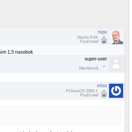
nipo
Ubuntu 9.04
Používateľ
usim 1,5 nasobok
super-user
Návštevník
miso
PClinuxOS 2009.1
Používateľ