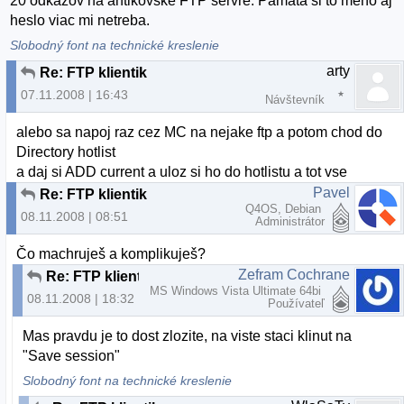
20 odkazov na antikovske FTP servre. Pamata si to meno aj
heslo viac mi netreba.
Slobodný font na technické kreslenie
arty
Re: FTP klientik
07.11.2008 | 16:43
Návštevník
alebo sa napoj raz cez MC na nejake ftp a potom chod do
Directory hotlist
a daj si ADD current a uloz si ho do hotlistu a tot vse
Pavel
Re: FTP klientik
Q4OS, Debian
08.11.2008 | 08:51
Administrátor
Čo machruješ a komplikuješ?
Zefram Cochrane
Re: FTP klientik
MS Windows Vista Ultimate 64bi
08.11.2008 | 18:32
Používateľ
Mas pravdu je to dost zlozite, na viste staci klinut na
"Save session"
Slobodný font na technické kreslenie