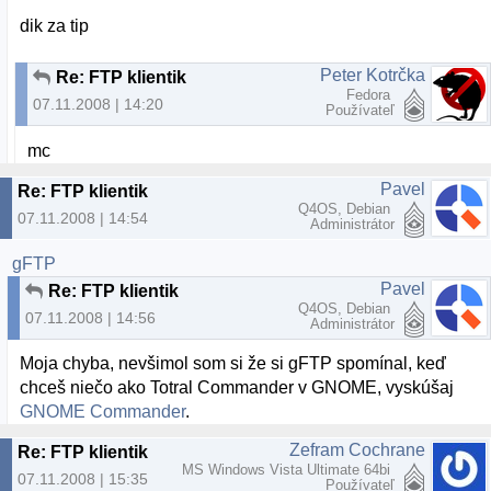
dik za tip
Peter Kotrčka
Re: FTP klientik
Fedora
07.11.2008 | 14:20
Používateľ
mc
Pavel
Re: FTP klientik
Q4OS, Debian
07.11.2008 | 14:54
Administrátor
gFTP
Pavel
Re: FTP klientik
Q4OS, Debian
07.11.2008 | 14:56
Administrátor
Moja chyba, nevšimol som si že si gFTP spomínal, keď
chceš niečo ako Totral Commander v GNOME, vyskúšaj
GNOME Commander
.
Zefram Cochrane
Re: FTP klientik
MS Windows Vista Ultimate 64bi
07.11.2008 | 15:35
Používateľ