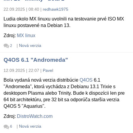
22.09.2025 | 08:40
|
redhawk1975
Ludia okolo MX linuxu uvolnili na testovanie prvé ISO MX
linuxu postavené na Debian 13.
Zdroj:
MX linux
|
Nová verzia
2
Q4OS 6.1 "Andromeda"
12.09.2025 | 22:07
|
Pavel
Bola vydaná nová verzia distribúcie
Q4OS
6.1
"Andromeda", ktorá vychádza z Debianu 13.1 Trixie s
desktopom Plasma alebo Trinity. Bude k dispozícii len pre
64 bit architektúru, pre 32 bit sa odporúča staršia verzia
Q4OS 5 "Aquarius".
Zdroj:
DistroWatch.com
|
Nová verzia
6