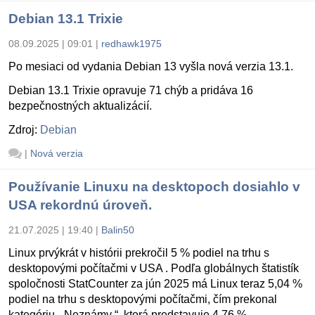
Debian 13.1 Trixie
08.09.2025 | 09:01
|
redhawk1975
Po mesiaci od vydania Debian 13 vyšla nová verzia 13.1.
Debian 13.1 Trixie opravuje 71 chýb a pridáva 16
bezpečnostných aktualizácií.
Zdroj:
Debian
|
Nová verzia
Používanie Linuxu na desktopoch dosiahlo v
USA rekordnú úroveň.
21.07.2025 | 19:40
|
Balin50
Linux prvýkrát v histórii prekročil 5 % podiel na trhu s
desktopovými počítačmi v USA . Podľa globálnych štatistík
spoločnosti StatCounter za jún 2025 má Linux teraz 5,04 %
podiel na trhu s desktopovými počítačmi, čím prekonal
kategóriu „ Neznámy “, ktorá predstavuje 4,76 %.