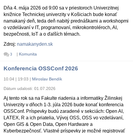
Dňa 4. mája 2026 od 9:00 sa v priestoroch Univerzitnej
knižnice Technickej univerzity v Košiciach bude konať
namakaný deň, teda deň nabitý prednáškami a workshopmi
o vzdelávaní v IT, programovaní, mikrokontroléroch, AI,
bezpečnosti, IoT a o ďalších témach.
Zdroj:
namakanyden.sk
|
Komunita
3
Konferencia OSSConf 2026
10.04 | 19:03
|
Miroslav Bendík
Dátum udalosti:
01.07.2026
Aj tento rok sa na Fakulte riadenia a informatiky Žilinskej
Univerzity v dňoch 1-3. júla 2026 bude konať konferencia
OSSConf. Príspevky budú zaradené v sekciách: Open AI,
LATEX, R a ich priatelia, Vývoj OSS, OSS vo vzdelávaní,
Open GIS & Open Data, Open Hardware a
Kyberbezpečnosť. Vlastné príspevky je možné registrovať