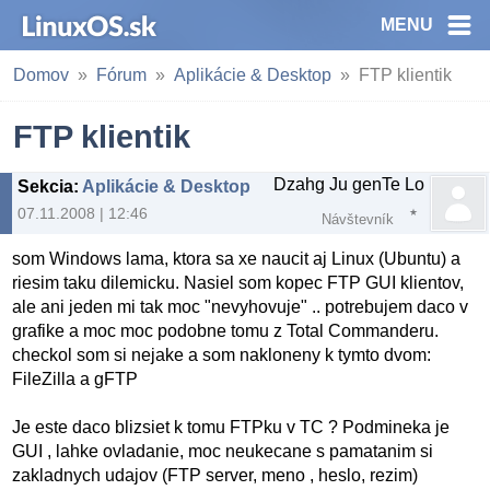
MENU
Domov
Fórum
Aplikácie & Desktop
FTP klientik
FTP klientik
Dzahg Ju genTe Lo
Sekcia
:
Aplikácie & Desktop
07.11.2008 | 12:46
Návštevník
som Windows lama, ktora sa xe naucit aj Linux (Ubuntu) a
riesim taku dilemicku. Nasiel som kopec FTP GUI klientov,
ale ani jeden mi tak moc "nevyhovuje" .. potrebujem daco v
grafike a moc moc podobne tomu z Total Commanderu.
checkol som si nejake a som nakloneny k tymto dvom:
FileZilla a gFTP
Je este daco blizsiet k tomu FTPku v TC ? Podmineka je
GUI , lahke ovladanie, moc neukecane s pamatanim si
zakladnych udajov (FTP server, meno , heslo, rezim)