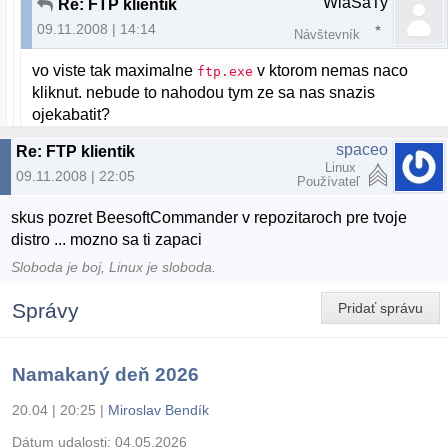
WlaSaTy
Re: FTP klientik
09.11.2008 | 14:14
Návštevník
vo viste tak maximalne
v ktorom nemas naco
ftp.exe
kliknut. nebude to nahodou tym ze sa nas snazis
ojekabatit?
spaceo
Re: FTP klientik
Linux
09.11.2008 | 22:05
Používateľ
skus pozret BeesoftCommander v repozitaroch pre tvoje
distro ... mozno sa ti zapaci
Sloboda je boj, Linux je sloboda.
Správy
Pridať správu
Namakaný deň 2026
20.04 | 20:25
|
Miroslav Bendík
Dátum udalosti:
04.05.2026