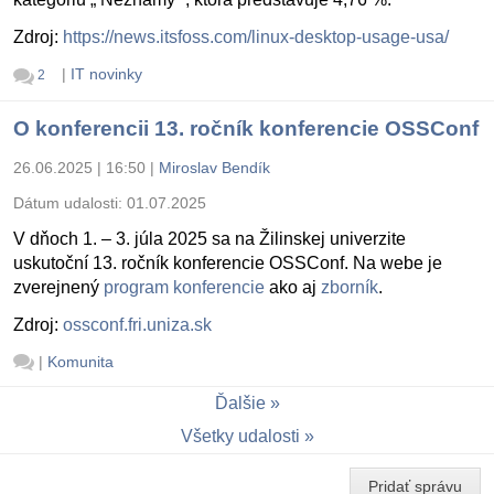
Zdroj:
https://news.itsfoss.com/linux-desktop-usage-usa/
|
IT novinky
2
O konferencii 13. ročník konferencie OSSConf
26.06.2025 | 16:50
|
Miroslav Bendík
Dátum udalosti:
01.07.2025
V dňoch 1. – 3. júla 2025 sa na Žilinskej univerzite
uskutoční 13. ročník konferencie OSSConf. Na webe je
zverejnený
program konferencie
ako aj
zborník
.
Zdroj:
ossconf.fri.uniza.sk
|
Komunita
Ďalšie
Všetky udalosti
Pridať správu