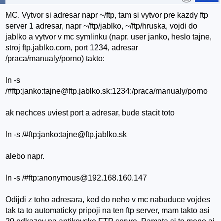
MC. Vytvor si adresar napr ~/ftp, tam si vytvor pre kazdy ftp
server 1 adresar, napr ~/ftp/jablko, ~/ftp/hruska, vojdi do
jablko a vytvor v mc symlinku (napr. user janko, heslo tajne,
stroj ftp.jablko.com, port 1234, adresar
/praca/manualy/porno) takto:
ln -s
/#ftp:janko:tajne@ftp.jablko.sk:1234:/praca/manualy/porno
ak nechces uviest port a adresar, bude stacit toto
ln -s /#ftp:janko:tajne@ftp.jablko.sk
alebo napr.
ln -s /#ftp:anonymous@192.168.160.147
Odijdi z toho adresara, ked do neho v mc nabuduce vojdes
tak ta to automaticky pripoji na ten ftp server, mam takto asi