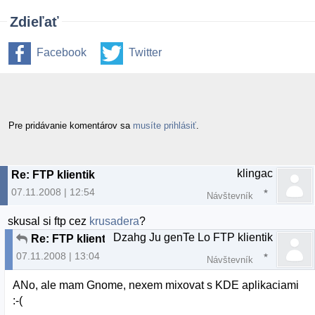
Zdieľať
Facebook
Twitter
Pre pridávanie komentárov sa
musíte prihlásiť
.
klingac
Re: FTP klientik
07.11.2008 | 12:54
Návštevník
skusal si ftp cez
krusadera
?
Dzahg Ju genTe Lo FTP klientik
Re: FTP klientik
07.11.2008 | 13:04
Návštevník
ANo, ale mam Gnome, nexem mixovat s KDE aplikaciami
:-(