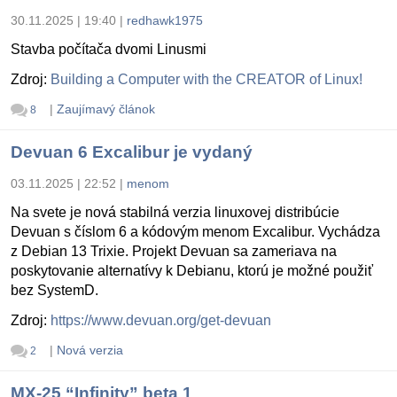
30.11.2025 | 19:40
|
redhawk1975
Stavba počítača dvomi Linusmi
Zdroj:
Building a Computer with the CREATOR of Linux!
|
Zaujímavý článok
8
Devuan 6 Excalibur je vydaný
03.11.2025 | 22:52
|
menom
Na svete je nová stabilná verzia linuxovej distribúcie
Devuan s číslom 6 a kódovým menom Excalibur. Vychádza
z Debian 13 Trixie. Projekt Devuan sa zameriava na
poskytovanie alternatívy k Debianu, ktorú je možné použiť
bez SystemD.
Zdroj:
https://www.devuan.org/get-devuan
|
Nová verzia
2
MX-25 “Infinity” beta 1