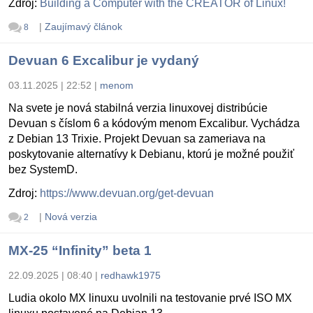
Zdroj:
Building a Computer with the CREATOR of Linux!
|
Zaujímavý článok
8
Devuan 6 Excalibur je vydaný
03.11.2025 | 22:52
|
menom
Na svete je nová stabilná verzia linuxovej distribúcie
Devuan s číslom 6 a kódovým menom Excalibur. Vychádza
z Debian 13 Trixie. Projekt Devuan sa zameriava na
poskytovanie alternatívy k Debianu, ktorú je možné použiť
bez SystemD.
Zdroj:
https://www.devuan.org/get-devuan
|
Nová verzia
2
MX-25 “Infinity” beta 1
22.09.2025 | 08:40
|
redhawk1975
Ludia okolo MX linuxu uvolnili na testovanie prvé ISO MX