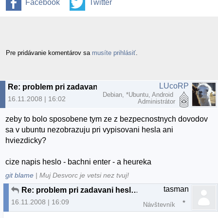
Facebook
Twitter
Pre pridávanie komentárov sa
musíte prihlásiť
.
LUcoRP
Re: problem pri zadavani hesla v terminali Ubuntu 8.10
Debian, *Ubuntu, Android
16.11.2008 | 16:02
Administrátor
zeby to bolo sposobene tym ze z bezpecnostnych dovodov
sa v ubuntu nezobrazuju pri vypisovani hesla ani
hviezdicky?
cize napis heslo - bachni enter - a heureka
git blame
| Muj Desvorc je vetsi nez tvuj!
tasman
Re: problem pri zadavani hesla v terminali Ubuntu 8.10
16.11.2008 | 16:09
Návštevník