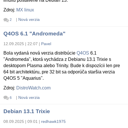
linuxu postavené na Debian 13.
Zdroj:
MX linux
|
Nová verzia
2
Q4OS 6.1 "Andromeda"
12.09.2025 | 22:07
|
Pavel
Bola vydaná nová verzia distribúcie
Q4OS
6.1
"Andromeda", ktorá vychádza z Debianu 13.1 Trixie s
desktopom Plasma alebo Trinity. Bude k dispozícii len pre
64 bit architektúru, pre 32 bit sa odporúča staršia verzia
Q4OS 5 "Aquarius".
Zdroj:
DistroWatch.com
|
Nová verzia
6
Debian 13.1 Trixie
08.09.2025 | 09:01
|
redhawk1975