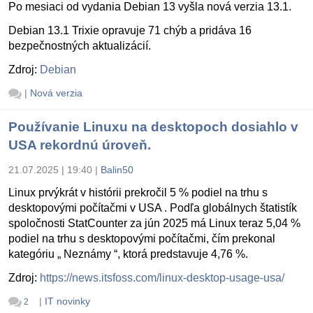
Po mesiaci od vydania Debian 13 vyšla nová verzia 13.1.
Debian 13.1 Trixie opravuje 71 chýb a pridáva 16
bezpečnostných aktualizácií.
Zdroj:
Debian
|
Nová verzia
Používanie Linuxu na desktopoch dosiahlo v
USA rekordnú úroveň.
21.07.2025 | 19:40
|
Balin50
Linux prvýkrát v histórii prekročil 5 % podiel na trhu s
desktopovými počítačmi v USA . Podľa globálnych štatistík
spoločnosti StatCounter za jún 2025 má Linux teraz 5,04 %
podiel na trhu s desktopovými počítačmi, čím prekonal
kategóriu „ Neznámy “, ktorá predstavuje 4,76 %.
Zdroj:
https://news.itsfoss.com/linux-desktop-usage-usa/
|
IT novinky
2