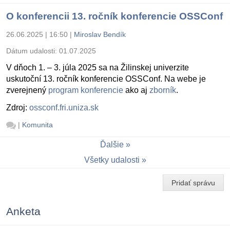
O konferencii 13. ročník konferencie OSSConf
26.06.2025 | 16:50
|
Miroslav Bendík
Dátum udalosti:
01.07.2025
V dňoch 1. – 3. júla 2025 sa na Žilinskej univerzite
uskutoční 13. ročník konferencie OSSConf. Na webe je
zverejnený
program konferencie
ako aj
zborník
.
Zdroj:
ossconf.fri.uniza.sk
|
Komunita
Ďalšie
Všetky udalosti
Pridať správu
Anketa