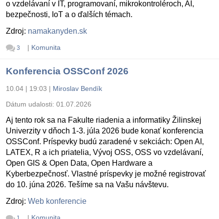
o vzdelávaní v IT, programovaní, mikrokontroléroch, AI,
bezpečnosti, IoT a o ďalších témach.
Zdroj:
namakanyden.sk
|
Komunita
3
Konferencia OSSConf 2026
10.04 | 19:03
|
Miroslav Bendík
Dátum udalosti:
01.07.2026
Aj tento rok sa na Fakulte riadenia a informatiky Žilinskej
Univerzity v dňoch 1-3. júla 2026 bude konať konferencia
OSSConf. Príspevky budú zaradené v sekciách: Open AI,
LATEX, R a ich priatelia, Vývoj OSS, OSS vo vzdelávaní,
Open GIS & Open Data, Open Hardware a
Kyberbezpečnosť. Vlastné príspevky je možné registrovať
do 10. júna 2026. Tešíme sa na Vašu návštevu.
Zdroj:
Web konferencie
|
Komunita
1