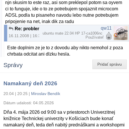
njn skusim to este raz, asi som preklepol potom sa oyvem
ci to funguje, ide o to ze potrebujem spojaznit microcom
ADSL podla tu pisaneho navodu lebo nutne potrebujem
pripojenie na net, inak dik za radu
qw11
Re: problem pri zadavani hesla v terminali Ubuntu 8.10
ubuntu mate 22.04 HP 17-ca1006nc
16.11.2008 | 16:37
Používateľ
Este doplnim ze je to z dovodu aby nikto nemohol z poza
chrbata odcitat ani dlzku hesla.
Správy
Pridať správu
Namakaný deň 2026
20.04 | 20:25
|
Miroslav Bendík
Dátum udalosti:
04.05.2026
Dňa 4. mája 2026 od 9:00 sa v priestoroch Univerzitnej
knižnice Technickej univerzity v Košiciach bude konať
namakaný deň, teda deň nabitý prednáškami a workshopmi