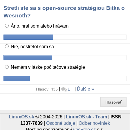
Stretli ste sa s open-source stratégiou Bitka o
Wesnoth?
Áno, hral som alebo hrávam
Nie, nestretol som sa
Nemám v láske počítačové stratégie
|
|
Ďalšie
Hlasov: 435
1
Hlasovať
LinuxOS.sk
© 2004-2026 |
LinuxOS.sk - Team
|
ISSN
1337-7639
|
Osobné údaje
|
Odber noviniek
Hosting sponzorovaný
vpsFree.cz
o.s.