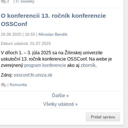
|
IT novinky
2
O konferencii 13. ročník konferencie
OSSConf
26.06.2025 | 16:50
|
Miroslav Bendík
Dátum udalosti:
01.07.2025
V dňoch 1. – 3. júla 2025 sa na Žilinskej univerzite
uskutoční 13. ročník konferencie OSSConf. Na webe je
zverejnený
program konferencie
ako aj
zborník
.
Zdroj:
ossconf.fri.uniza.sk
|
Komunita
Ďalšie
Všetky udalosti
Pridať správu