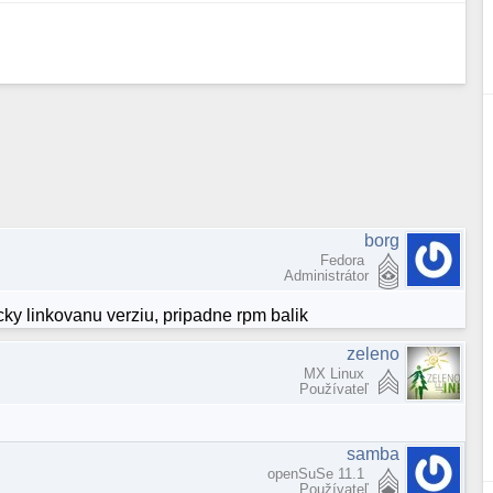
borg
Fedora
Administrátor
cky linkovanu verziu, pripadne rpm balik
zeleno
MX Linux
Používateľ
samba
openSuSe 11.1
Používateľ