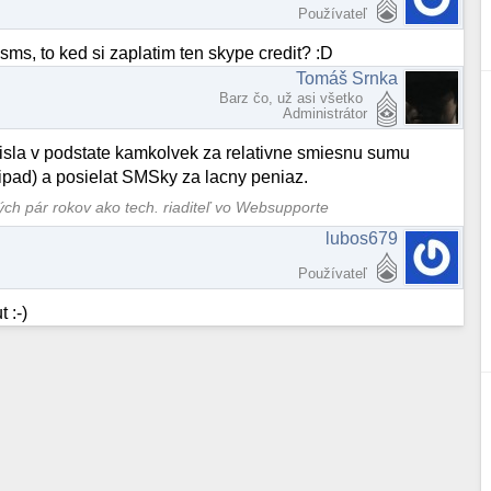
Používateľ
ms, to ked si zaplatim ten skype credit? :D
Tomáš Srnka
Barz čo, už asi všetko
Administrátor
 cisla v podstate kamkolvek za relativne smiesnu sumu
ripad) a posielat SMSky za lacny peniaz.
ných pár rokov ako tech. riaditeľ vo Websupporte
lubos679
Používateľ
 :-)