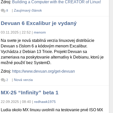
Zdroj:
Building a Computer with the CREATOR of Linux!
|
Zaujímavý článok
8
Devuan 6 Excalibur je vydaný
03.11.2025 | 22:52
|
menom
Na svete je nová stabilná verzia linuxovej distribúcie
Devuan s číslom 6 a kódovým menom Excalibur.
Vychádza z Debian 13 Trixie. Projekt Devuan sa
zameriava na poskytovanie alternatívy k Debianu, ktorú je
možné použiť bez SystemD.
Zdroj:
https://www.devuan.org/get-devuan
|
Nová verzia
2
MX-25 “Infinity” beta 1
22.09.2025 | 08:40
|
redhawk1975
Ludia okolo MX linuxu uvolnili na testovanie prvé ISO MX