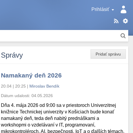
Prihlásiť
Správy
Pridať správu
Namakaný deň 2026
20.04 | 20:25
|
Miroslav Bendík
Dátum udalosti:
04.05.2026
Dňa 4. mája 2026 od 9:00 sa v priestoroch Univerzitnej
knižnice Technickej univerzity v Košiciach bude konať
namakaný deň, teda deň nabitý prednáškami a
workshopmi o vzdelávaní v IT, programovaní,
mikrokontroléroch, AI, bezpečnosti, IoT a o ďalších témach.