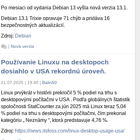
Po mesiaci od vydania Debian 13 vyšla nová verzia 13.1.
Debian 13.1 Trixie opravuje 71 chýb a pridáva 16
bezpečnostných aktualizácií.
Zdroj:
Debian
|
Nová verzia
Používanie Linuxu na desktopoch
dosiahlo v USA rekordnú úroveň.
21.07.2025 | 19:40
|
Balin50
Linux prvýkrát v histórii prekročil 5 % podiel na trhu s
desktopovými počítačmi v USA . Podľa globálnych štatistík
spoločnosti StatCounter za jún 2025 má Linux teraz 5,04
% podiel na trhu s desktopovými počítačmi, čím prekonal
kategóriu „ Neznámy “, ktorá predstavuje 4,76 %.
Zdroj:
https://news.itsfoss.com/linux-desktop-usage-usa/