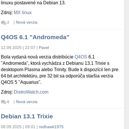
linuxu postavené na Debian 13.
Zdroj:
MX linux
|
Nová verzia
2
Q4OS 6.1 "Andromeda"
12.09.2025 | 22:07
|
Pavel
Bola vydaná nová verzia distribúcie
Q4OS
6.1
"Andromeda", ktorá vychádza z Debianu 13.1 Trixie s
desktopom Plasma alebo Trinity. Bude k dispozícii len pre
64 bit architektúru, pre 32 bit sa odporúča staršia verzia
Q4OS 5 "Aquarius".
Zdroj:
DistroWatch.com
|
Nová verzia
6
Debian 13.1 Trixie
08.09.2025 | 09:01
|
redhawk1975