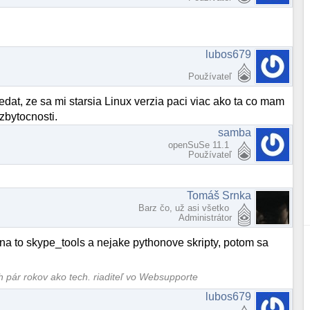
lubos679
Používateľ
edat, ze sa mi starsia Linux verzia paci viac ako ta co mam
zbytocnosti.
samba
openSuSe 11.1
Používateľ
Tomáš Srnka
Barz čo, už asi všetko
Administrátor
 na to skype_tools a nejake pythonove skripty, potom sa
ch pár rokov ako tech. riaditeľ vo Websupporte
lubos679