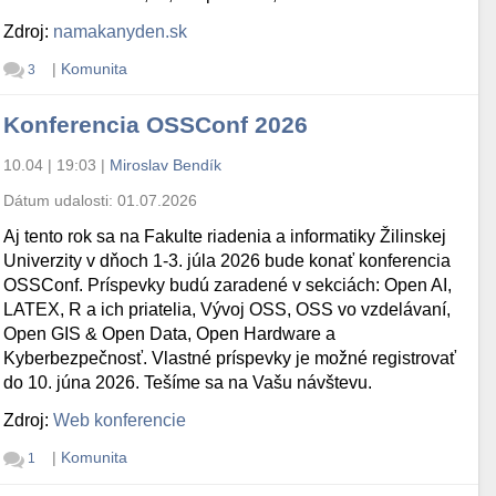
Zdroj:
namakanyden.sk
|
Komunita
3
Konferencia OSSConf 2026
10.04 | 19:03
|
Miroslav Bendík
Dátum udalosti:
01.07.2026
Aj tento rok sa na Fakulte riadenia a informatiky Žilinskej
Univerzity v dňoch 1-3. júla 2026 bude konať konferencia
OSSConf. Príspevky budú zaradené v sekciách: Open AI,
LATEX, R a ich priatelia, Vývoj OSS, OSS vo vzdelávaní,
Open GIS & Open Data, Open Hardware a
Kyberbezpečnosť. Vlastné príspevky je možné registrovať
do 10. júna 2026. Tešíme sa na Vašu návštevu.
Zdroj:
Web konferencie
|
Komunita
1