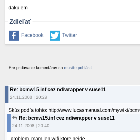
dakujem
Zdieľať
Facebook
Twitter
Pre pridávanie komentárov sa
musíte prihlásiť
.
Re: bcmw15.inf cez ndiwrapper v suse11
24.11.2008 | 20:29
Skús podľa tohto: http://www.lucasmanual.com/mywiki/bcm
Re: bcmw15.inf cez ndiwrapper v suse11
24.11.2008 | 20:40
problem, mam len wifi ktore nejde