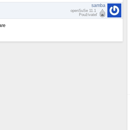
samba
openSuSe 11.1
Používateľ
are