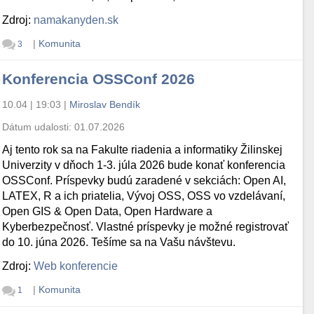
Zdroj:
namakanyden.sk
|
Komunita
3
Konferencia OSSConf 2026
10.04 | 19:03
|
Miroslav Bendík
Dátum udalosti:
01.07.2026
Aj tento rok sa na Fakulte riadenia a informatiky Žilinskej
Univerzity v dňoch 1-3. júla 2026 bude konať konferencia
OSSConf. Príspevky budú zaradené v sekciách: Open AI,
LATEX, R a ich priatelia, Vývoj OSS, OSS vo vzdelávaní,
Open GIS & Open Data, Open Hardware a
Kyberbezpečnosť. Vlastné príspevky je možné registrovať
do 10. júna 2026. Tešíme sa na Vašu návštevu.
Zdroj:
Web konferencie
|
Komunita
1