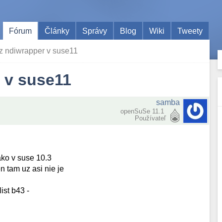
Fórum
Články
Správy
Blog
Wiki
Tweety
z ndiwrapper v suse11
 v suse11
samba
openSuSe 11.1
Používateľ
ako v suse 10.3
n tam uz asi nie je
ist b43 -