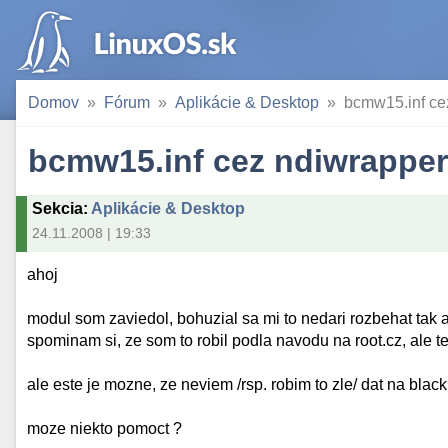
Domov
Fórum
Aplikácie & Desktop
bcmw15.inf ce
bcmw15.inf cez ndiwrapper
Sekcia
:
Aplikácie & Desktop
24.11.2008 | 19:33
ahoj
modul som zaviedol, bohuzial sa mi to nedari rozbehat tak 
spominam si, ze som to robil podla navodu na root.cz, ale te
ale este je mozne, ze neviem /rsp. robim to zle/ dat na blackl
moze niekto pomoct ?