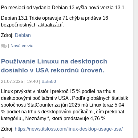
Po mesiaci od vydania Debian 13 vyšla nová verzia 13.1.
Debian 13.1 Trixie opravuje 71 chýb a pridáva 16
bezpečnostných aktualizácií.
Zdroj:
Debian
|
Nová verzia
Používanie Linuxu na desktopoch
dosiahlo v USA rekordnú úroveň.
21.07.2025 | 19:40
|
Balin50
Linux prvýkrát v histórii prekročil 5 % podiel na trhu s
desktopovými počítačmi v USA . Podľa globálnych štatistík
spoločnosti StatCounter za jún 2025 má Linux teraz 5,04
% podiel na trhu s desktopovými počítačmi, čím prekonal
kategóriu „ Neznámy “, ktorá predstavuje 4,76 %.
Zdroj:
https://news.itsfoss.com/linux-desktop-usage-usa/