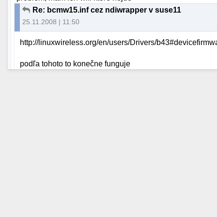
Re: bcmw15.inf cez ndiwrapper v suse11
25.11.2008 | 11:50
http://linuxwireless.org/en/users/Drivers/b43#devicefirmw
podľa tohoto to konečne funguje