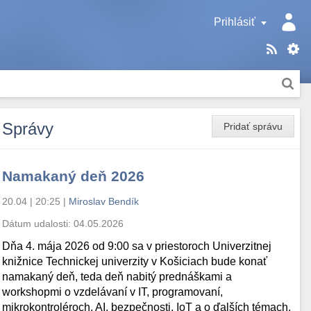
Prihlásiť
Správy
Pridať správu
Namakaný deň 2026
20.04 | 20:25
|
Miroslav Bendík
Dátum udalosti:
04.05.2026
Dňa 4. mája 2026 od 9:00 sa v priestoroch Univerzitnej
knižnice Technickej univerzity v Košiciach bude konať
namakaný deň, teda deň nabitý prednáškami a
workshopmi o vzdelávaní v IT, programovaní,
mikrokontroléroch, AI, bezpečnosti, IoT a o ďalších témach.