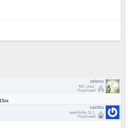
zeleno
MX Linux
Používateľ
43xx
samba
openSuSe 11.1
Používateľ