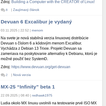
Zdroj:
Building a Computer with the CREATOR of Linux!
|
Zaujímavý článok
8
Devuan 6 Excalibur je vydaný
03.11.2025 | 22:52
|
menom
Na svete je nová stabilná verzia linuxovej distribúcie
Devuan s číslom 6 a kódovým menom Excalibur.
Vychádza z Debian 13 Trixie. Projekt Devuan sa
zameriava na poskytovanie alternatívy k Debianu, ktorú je
možné použiť bez SystemD.
Zdroj:
https://www.devuan.org/get-devuan
|
Nová verzia
2
MX-25 “Infinity” beta 1
22.09.2025 | 08:40
|
redhawk1975
Ludia okolo MX linuxu uvolnili na testovanie prvé ISO MX