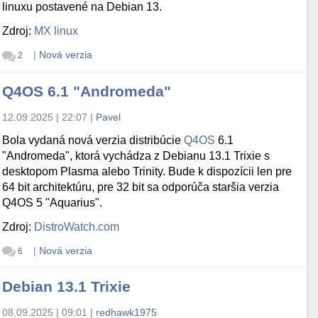
linuxu postavené na Debian 13.
Zdroj:
MX linux
|
Nová verzia
2
Q4OS 6.1 "Andromeda"
12.09.2025 | 22:07
|
Pavel
Bola vydaná nová verzia distribúcie
Q4OS
6.1
"Andromeda", ktorá vychádza z Debianu 13.1 Trixie s
desktopom Plasma alebo Trinity. Bude k dispozícii len pre
64 bit architektúru, pre 32 bit sa odporúča staršia verzia
Q4OS 5 "Aquarius".
Zdroj:
DistroWatch.com
|
Nová verzia
6
Debian 13.1 Trixie
08.09.2025 | 09:01
|
redhawk1975