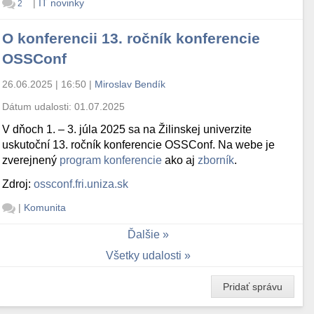
|
IT novinky
2
O konferencii 13. ročník konferencie
OSSConf
26.06.2025 | 16:50
|
Miroslav Bendík
Dátum udalosti:
01.07.2025
V dňoch 1. – 3. júla 2025 sa na Žilinskej univerzite
uskutoční 13. ročník konferencie OSSConf. Na webe je
zverejnený
program konferencie
ako aj
zborník
.
Zdroj:
ossconf.fri.uniza.sk
|
Komunita
Ďalšie
Všetky udalosti
Pridať správu