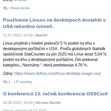
|
Nová verzia
Používanie Linuxu na desktopoch dosiahlo v
USA rekordnú úroveň.
21.07.2025 | 19:40
|
Balin50
Linux prvýkrát v histórii prekročil 5 % podiel na trhu s
desktopovými počítačmi v USA . Podľa globálnych štatistík
spoločnosti StatCounter za jún 2025 má Linux teraz 5,04 %
podiel na trhu s desktopovými počítačmi, čím prekonal
kategóriu „ Neznámy “, ktorá predstavuje 4,76 %.
Zdroj:
https://news.itsfoss.com/linux-desktop-usage-usa/
|
IT novinky
2
O konferencii 13. ročník konferencie OSSConf
26.06.2025 | 16:50
|
Miroslav Bendík
Dátum udalosti:
01.07.2025