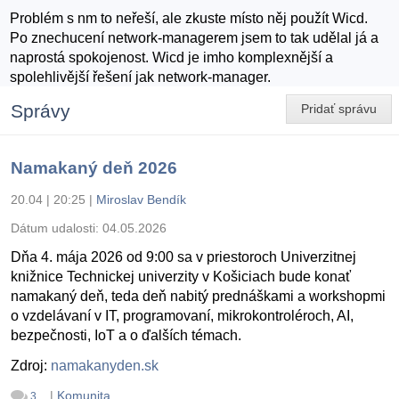
Problém s nm to neřeší, ale zkuste místo něj použít Wicd.
Po znechucení network-managerem jsem to tak udělal já a
naprostá spokojenost. Wicd je imho komplexnější a
spolehlivější řešení jak network-manager.
Správy
Pridať správu
Namakaný deň 2026
20.04 | 20:25
|
Miroslav Bendík
Dátum udalosti:
04.05.2026
Dňa 4. mája 2026 od 9:00 sa v priestoroch Univerzitnej
knižnice Technickej univerzity v Košiciach bude konať
namakaný deň, teda deň nabitý prednáškami a workshopmi
o vzdelávaní v IT, programovaní, mikrokontroléroch, AI,
bezpečnosti, IoT a o ďalších témach.
Zdroj:
namakanyden.sk
|
Komunita
3