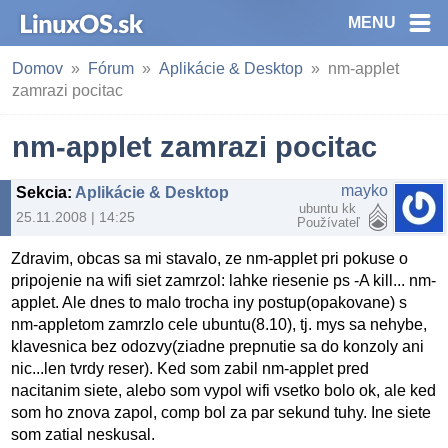
MENU
Domov
Fórum
Aplikácie & Desktop
nm-applet
zamrazi pocitac
nm-applet zamrazi pocitac
mayko
Sekcia
:
Aplikácie & Desktop
ubuntu kk
25.11.2008 | 14:25
Používateľ
Zdravim, obcas sa mi stavalo, ze nm-applet pri pokuse o
pripojenie na wifi siet zamrzol: lahke riesenie ps -A kill... nm-
applet. Ale dnes to malo trocha iny postup(opakovane) s
nm-appletom zamrzlo cele ubuntu(8.10), tj. mys sa nehybe,
klavesnica bez odozvy(ziadne prepnutie sa do konzoly ani
nic...len tvrdy reser). Ked som zabil nm-applet pred
nacitanim siete, alebo som vypol wifi vsetko bolo ok, ale ked
som ho znova zapol, comp bol za par sekund tuhy. Ine siete
som zatial neskusal.