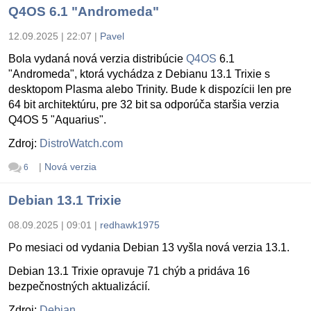
Q4OS 6.1 "Andromeda"
12.09.2025 | 22:07
|
Pavel
Bola vydaná nová verzia distribúcie
Q4OS
6.1
"Andromeda", ktorá vychádza z Debianu 13.1 Trixie s
desktopom Plasma alebo Trinity. Bude k dispozícii len pre
64 bit architektúru, pre 32 bit sa odporúča staršia verzia
Q4OS 5 "Aquarius".
Zdroj:
DistroWatch.com
|
Nová verzia
6
Debian 13.1 Trixie
08.09.2025 | 09:01
|
redhawk1975
Po mesiaci od vydania Debian 13 vyšla nová verzia 13.1.
Debian 13.1 Trixie opravuje 71 chýb a pridáva 16
bezpečnostných aktualizácií.
Zdroj:
Debian