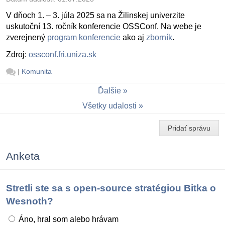
V dňoch 1. – 3. júla 2025 sa na Žilinskej univerzite
uskutoční 13. ročník konferencie OSSConf. Na webe je
zverejnený
program konferencie
ako aj
zborník
.
Zdroj:
ossconf.fri.uniza.sk
|
Komunita
Ďalšie
Všetky udalosti
Pridať správu
Anketa
Stretli ste sa s open-source stratégiou Bitka o
Wesnoth?
Áno, hral som alebo hrávam