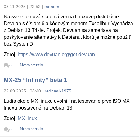
03.11.2025 | 22:52
|
menom
Na svete je nová stabilná verzia linuxovej distribúcie
Devuan s číslom 6 a kódovým menom Excalibur. Vychádza
z Debian 13 Trixie. Projekt Devuan sa zameriava na
poskytovanie alternatívy k Debianu, ktorú je možné použiť
bez SystemD.
Zdroj:
https://www.devuan.org/get-devuan
|
Nová verzia
2
MX-25 “Infinity” beta 1
22.09.2025 | 08:40
|
redhawk1975
Ludia okolo MX linuxu uvolnili na testovanie prvé ISO MX
linuxu postavené na Debian 13.
Zdroj:
MX linux
|
Nová verzia
2