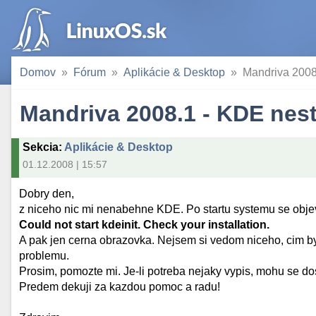
Domov
Fórum
Aplikácie & Desktop
Mandriva 2008
Mandriva 2008.1 - KDE nest
Sekcia
:
Aplikácie & Desktop
01.12.2008 | 15:57
Dobry den,
z niceho nic mi nenabehne KDE. Po startu systemu se objev
Could not start kdeinit. Check your installation.
A pak jen cerna obrazovka. Nejsem si vedom niceho, cim by
problemu.
Prosim, pomozte mi. Je-li potreba nejaky vypis, mohu se 
Predem dekuji za kazdou pomoc a radu!