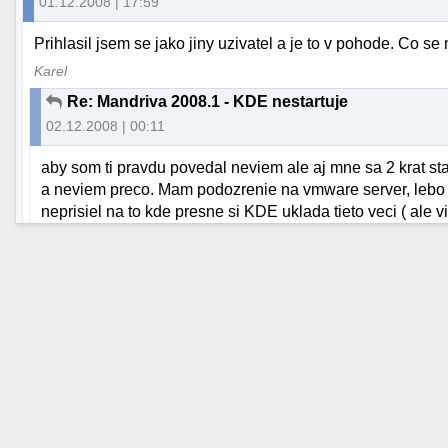
01.12.2008 | 17:59
Prihlasil jsem se jako jiny uzivatel a je to v pohode. Co s
Karel
Re: Mandriva 2008.1 - KDE nestartuje
02.12.2008 | 00:11
aby som ti pravdu povedal neviem ale aj mne sa 2 krat sta
a neviem preco. Mam podozrenie na vmware server, lebo 
neprisiel na to kde presne si KDE uklada tieto veci ( ale vi