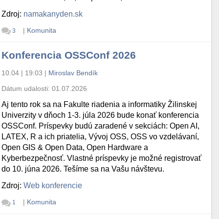
Zdroj:
namakanyden.sk
|
Komunita
3
Konferencia OSSConf 2026
10.04 | 19:03
|
Miroslav Bendík
Dátum udalosti:
01.07.2026
Aj tento rok sa na Fakulte riadenia a informatiky Žilinskej
Univerzity v dňoch 1-3. júla 2026 bude konať konferencia
OSSConf. Príspevky budú zaradené v sekciách: Open AI,
LATEX, R a ich priatelia, Vývoj OSS, OSS vo vzdelávaní,
Open GIS & Open Data, Open Hardware a
Kyberbezpečnosť. Vlastné príspevky je možné registrovať
do 10. júna 2026. Tešíme sa na Vašu návštevu.
Zdroj:
Web konferencie
|
Komunita
1