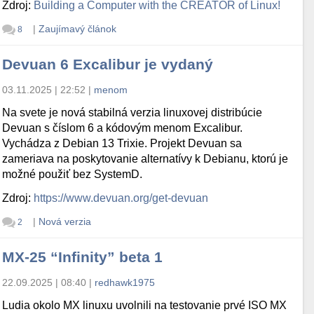
Zdroj:
Building a Computer with the CREATOR of Linux!
|
Zaujímavý článok
8
Devuan 6 Excalibur je vydaný
03.11.2025 | 22:52
|
menom
Na svete je nová stabilná verzia linuxovej distribúcie
Devuan s číslom 6 a kódovým menom Excalibur.
Vychádza z Debian 13 Trixie. Projekt Devuan sa
zameriava na poskytovanie alternatívy k Debianu, ktorú je
možné použiť bez SystemD.
Zdroj:
https://www.devuan.org/get-devuan
|
Nová verzia
2
MX-25 “Infinity” beta 1
22.09.2025 | 08:40
|
redhawk1975
Ludia okolo MX linuxu uvolnili na testovanie prvé ISO MX