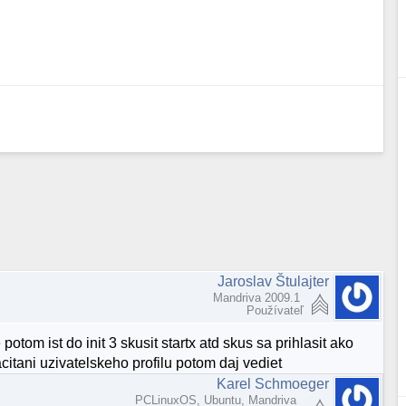
Jaroslav Štulajter
Mandriva 2009.1
Používateľ
otom ist do init 3 skusit startx atd skus sa prihlasit ako
citani uzivatelskeho profilu potom daj vediet
Karel Schmoeger
PCLinuxOS, Ubuntu, Mandriva