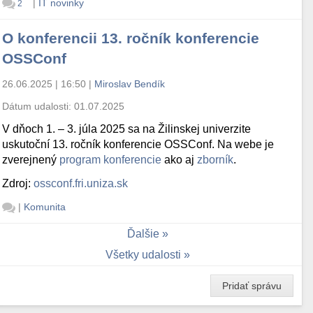
|
IT novinky
2
O konferencii 13. ročník konferencie
OSSConf
26.06.2025 | 16:50
|
Miroslav Bendík
Dátum udalosti:
01.07.2025
V dňoch 1. – 3. júla 2025 sa na Žilinskej univerzite
uskutoční 13. ročník konferencie OSSConf. Na webe je
zverejnený
program konferencie
ako aj
zborník
.
Zdroj:
ossconf.fri.uniza.sk
|
Komunita
Ďalšie
Všetky udalosti
Pridať správu