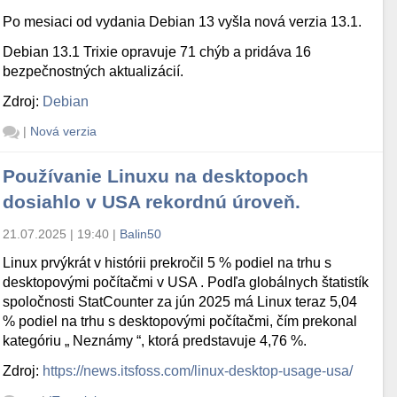
Po mesiaci od vydania Debian 13 vyšla nová verzia 13.1.
Debian 13.1 Trixie opravuje 71 chýb a pridáva 16
bezpečnostných aktualizácií.
Zdroj:
Debian
|
Nová verzia
Používanie Linuxu na desktopoch
dosiahlo v USA rekordnú úroveň.
21.07.2025 | 19:40
|
Balin50
Linux prvýkrát v histórii prekročil 5 % podiel na trhu s
desktopovými počítačmi v USA . Podľa globálnych štatistík
spoločnosti StatCounter za jún 2025 má Linux teraz 5,04
% podiel na trhu s desktopovými počítačmi, čím prekonal
kategóriu „ Neznámy “, ktorá predstavuje 4,76 %.
Zdroj:
https://news.itsfoss.com/linux-desktop-usage-usa/