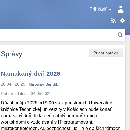
Prihlásiť
Správy
Pridať správu
Namakaný deň 2026
20.04 | 20:25
|
Miroslav Bendík
Dátum udalosti:
04.05.2026
Dňa 4. mája 2026 od 9:00 sa v priestoroch Univerzitnej
knižnice Technickej univerzity v Košiciach bude konať
namakaný deň, teda deň nabitý prednáškami a
workshopmi o vzdelávaní v IT, programovaní,
mikrokontroléroch, AI, bezpečnosti, IoT a o ďalších témach.