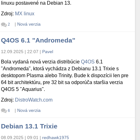
linuxu postavené na Debian 13.
Zdroj:
MX linux
|
Nová verzia
2
Q4OS 6.1 "Andromeda"
12.09.2025 | 22:07
|
Pavel
Bola vydaná nová verzia distribúcie
Q4OS
6.1
"Andromeda", ktorá vychádza z Debianu 13.1 Trixie s
desktopom Plasma alebo Trinity. Bude k dispozícii len pre
64 bit architektúru, pre 32 bit sa odporúča staršia verzia
Q4OS 5 "Aquarius".
Zdroj:
DistroWatch.com
|
Nová verzia
6
Debian 13.1 Trixie
08.09.2025 | 09:01
|
redhawk1975