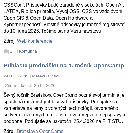
OSSConf. Príspevky budú zaradené v sekciách: Open AI,
LATEX, R a ich priatelia, Vývoj OSS, OSS vo vzdelávaní,
Open GIS & Open Data, Open Hardware a
Kyberbezpečnosť. Vlastné príspevky je možné registrovať
do 10. júna 2026. Tešíme sa na Vašu návštevu.
Zdroj:
Web konferencie
|
Komunita
1
Prihláste prednášku na 4. ročník OpenCamp
24.01 | 14:45
|
MarekGalinski
Dátum udalosti:
25.04.2026
Štvrtý ročník Bratislava OpenCamp pozná svoj termín a je
spustená možnosť prihlasovať príspevky. Podujatie sa
zameriava na témy otvorených technológii, otvoreného
softvéru, otvorených dát, ale aj otvorenej verejnej správy a
podobne. Podujatie sa uskutoční 25.4.2026 na FIIT STU.
Zdroj:
Bratislava OpenCamp