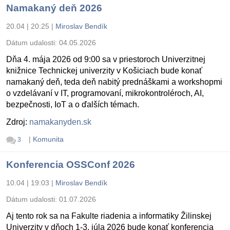
Namakaný deň 2026
20.04 | 20:25
|
Miroslav Bendík
Dátum udalosti:
04.05.2026
Dňa 4. mája 2026 od 9:00 sa v priestoroch Univerzitnej
knižnice Technickej univerzity v Košiciach bude konať
namakaný deň, teda deň nabitý prednáškami a workshopmi
o vzdelávaní v IT, programovaní, mikrokontroléroch, AI,
bezpečnosti, IoT a o ďalších témach.
Zdroj:
namakanyden.sk
|
Komunita
3
Konferencia OSSConf 2026
10.04 | 19:03
|
Miroslav Bendík
Dátum udalosti:
01.07.2026
Aj tento rok sa na Fakulte riadenia a informatiky Žilinskej
Univerzity v dňoch 1-3. júla 2026 bude konať konferencia