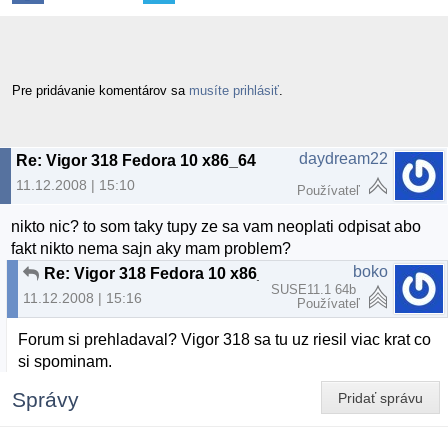
Pre pridávanie komentárov sa
musíte prihlásiť
.
daydream22
Re: Vigor 318 Fedora 10 x86_64
11.12.2008 | 15:10
Používateľ
nikto nic? to som taky tupy ze sa vam neoplati odpisat abo
fakt nikto nema sajn aky mam problem?
boko
Re: Vigor 318 Fedora 10 x86_64
SUSE11.1 64b
11.12.2008 | 15:16
Používateľ
Forum si prehladaval? Vigor 318 sa tu uz riesil viac krat co
si spominam.
Správy
Pridať správu