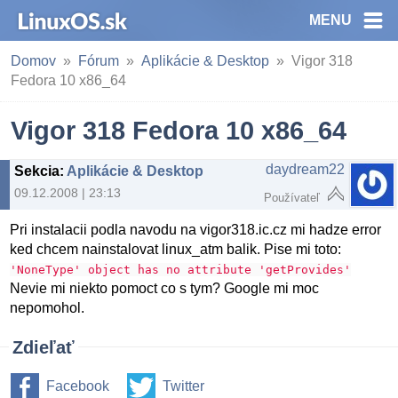
MENU
Domov
Fórum
Aplikácie & Desktop
Vigor 318
Fedora 10 x86_64
Vigor 318 Fedora 10 x86_64
daydream22
Sekcia
:
Aplikácie & Desktop
09.12.2008 | 23:13
Používateľ
Pri instalacii podla navodu na vigor318.ic.cz mi hadze error
ked chcem nainstalovat linux_atm balik. Pise mi toto:
'NoneType' object has no attribute 'getProvides'
Nevie mi niekto pomoct co s tym? Google mi moc
nepomohol.
Zdieľať
Facebook
Twitter