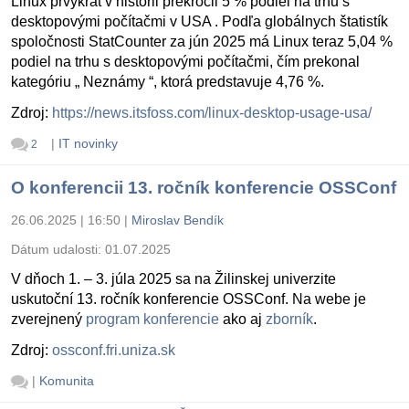
Linux prvýkrát v histórii prekročil 5 % podiel na trhu s
desktopovými počítačmi v USA . Podľa globálnych štatistík
spoločnosti StatCounter za jún 2025 má Linux teraz 5,04 %
podiel na trhu s desktopovými počítačmi, čím prekonal
kategóriu „ Neznámy “, ktorá predstavuje 4,76 %.
Zdroj:
https://news.itsfoss.com/linux-desktop-usage-usa/
|
IT novinky
2
O konferencii 13. ročník konferencie OSSConf
26.06.2025 | 16:50
|
Miroslav Bendík
Dátum udalosti:
01.07.2025
V dňoch 1. – 3. júla 2025 sa na Žilinskej univerzite
uskutoční 13. ročník konferencie OSSConf. Na webe je
zverejnený
program konferencie
ako aj
zborník
.
Zdroj:
ossconf.fri.uniza.sk
|
Komunita