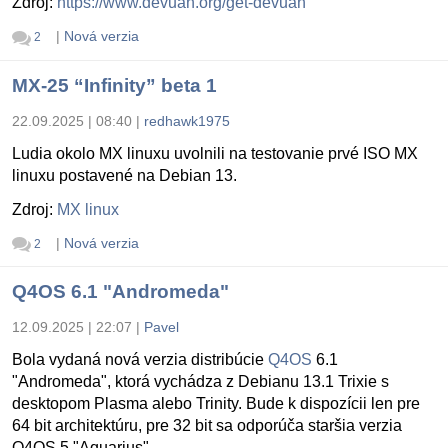
Zdroj:
https://www.devuan.org/get-devuan
|
Nová verzia
2
MX-25 “Infinity” beta 1
22.09.2025 | 08:40
|
redhawk1975
Ludia okolo MX linuxu uvolnili na testovanie prvé ISO MX
linuxu postavené na Debian 13.
Zdroj:
MX linux
|
Nová verzia
2
Q4OS 6.1 "Andromeda"
12.09.2025 | 22:07
|
Pavel
Bola vydaná nová verzia distribúcie
Q4OS
6.1
"Andromeda", ktorá vychádza z Debianu 13.1 Trixie s
desktopom Plasma alebo Trinity. Bude k dispozícii len pre
64 bit architektúru, pre 32 bit sa odporúča staršia verzia
Q4OS 5 "Aquarius".