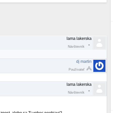
lama lakerska
Návštevník
dj martin
Používateľ
lama lakerska
Návštevník
znost, alebo sa Ti vobec neobjavi?