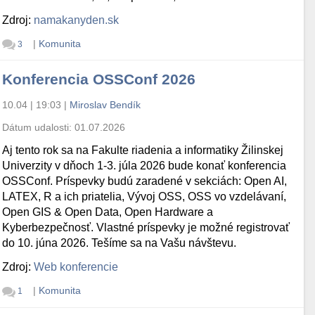
Zdroj:
namakanyden.sk
|
Komunita
3
Konferencia OSSConf 2026
10.04 | 19:03
|
Miroslav Bendík
Dátum udalosti:
01.07.2026
Aj tento rok sa na Fakulte riadenia a informatiky Žilinskej
Univerzity v dňoch 1-3. júla 2026 bude konať konferencia
OSSConf. Príspevky budú zaradené v sekciách: Open AI,
LATEX, R a ich priatelia, Vývoj OSS, OSS vo vzdelávaní,
Open GIS & Open Data, Open Hardware a
Kyberbezpečnosť. Vlastné príspevky je možné registrovať
do 10. júna 2026. Tešíme sa na Vašu návštevu.
Zdroj:
Web konferencie
|
Komunita
1