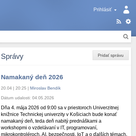
Prihlásiť
Správy
Pridať správu
Namakaný deň 2026
20.04 | 20:25
|
Miroslav Bendík
Dátum udalosti:
04.05.2026
Dňa 4. mája 2026 od 9:00 sa v priestoroch Univerzitnej
knižnice Technickej univerzity v Košiciach bude konať
namakaný deň, teda deň nabitý prednáškami a
workshopmi o vzdelávaní v IT, programovaní,
mikrokontroléroch, AI, bezpečnosti, IoT a o ďalších témach.