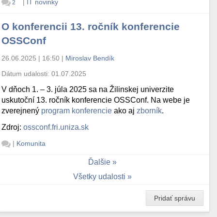
|
IT novinky
2
O konferencii 13. ročník konferencie
OSSConf
26.06.2025 | 16:50
|
Miroslav Bendík
Dátum udalosti:
01.07.2025
V dňoch 1. – 3. júla 2025 sa na Žilinskej univerzite
uskutoční 13. ročník konferencie OSSConf. Na webe je
zverejnený
program konferencie
ako aj
zborník
.
Zdroj:
ossconf.fri.uniza.sk
|
Komunita
Ďalšie
Všetky udalosti
Pridať správu