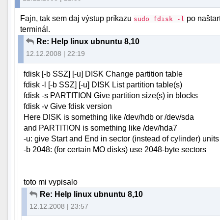
Fajn, tak sem daj výstup príkazu
po naštar
sudo fdisk -l
terminál.
Re: Help linux ubnuntu 8,10
12.12.2008 | 22:19
fdisk [-b SSZ] [-u] DISK Change partition table
fdisk -l [-b SSZ] [-u] DISK List partition table(s)
fdisk -s PARTITION Give partition size(s) in blocks
fdisk -v Give fdisk version
Here DISK is something like /dev/hdb or /dev/sda
and PARTITION is something like /dev/hda7
-u: give Start and End in sector (instead of cylinder) units
-b 2048: (for certain MO disks) use 2048-byte sectors
toto mi vypisalo
Re: Help linux ubnuntu 8,10
12.12.2008 | 23:57