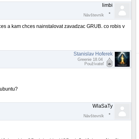
limbi
Návštevník
i chces a kam chces nainstalovat zavadzac GRUB. co robis v
Stanislav Hoferek
Greenie 18.04
Používateľ
l ubuntu?
WlaSaTy
Návštevník