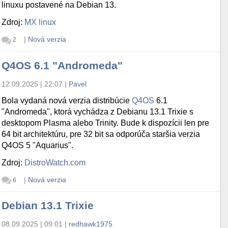
linuxu postavené na Debian 13.
Zdroj:
MX linux
|
Nová verzia
2
Q4OS 6.1 "Andromeda"
12.09.2025 | 22:07
|
Pavel
Bola vydaná nová verzia distribúcie
Q4OS
6.1
"Andromeda", ktorá vychádza z Debianu 13.1 Trixie s
desktopom Plasma alebo Trinity. Bude k dispozícii len pre
64 bit architektúru, pre 32 bit sa odporúča staršia verzia
Q4OS 5 "Aquarius".
Zdroj:
DistroWatch.com
|
Nová verzia
6
Debian 13.1 Trixie
08.09.2025 | 09:01
|
redhawk1975