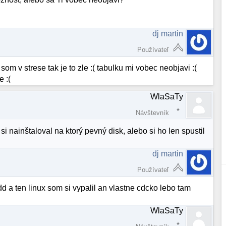
dj martin
Používateľ
m v strese tak je to zle :( tabulku mi vobec neobjavi :(
e :(
WlaSaTy
Návštevník
nainštaloval na ktorý pevný disk, alebo si ho len spustil
dj martin
Používateľ
d a ten linux som si vypalil an vlastne cdcko lebo tam
WlaSaTy