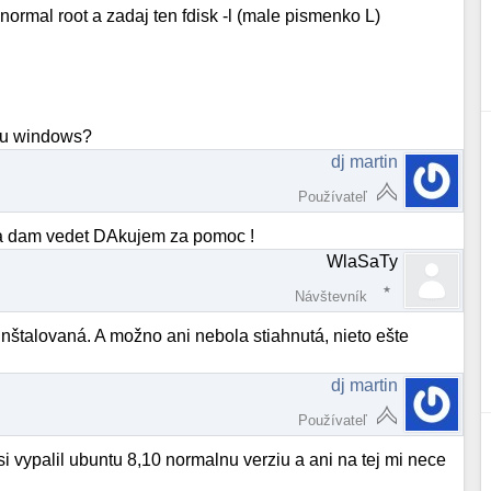
 normal root a zadaj ten fdisk -l (male pismenko L)
cku windows?
dj martin
Používateľ
nu a dam vedet DAkujem za pomoc !
WlaSaTy
Návštevník
inštalovaná. A možno ani nebola stiahnutá, nieto ešte
dj martin
Používateľ
 vypalil ubuntu 8,10 normalnu verziu a ani na tej mi nece