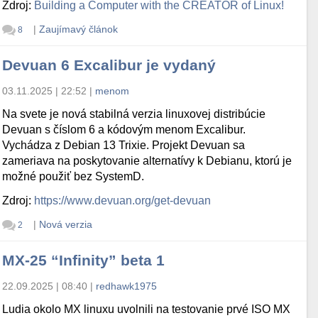
Zdroj:
Building a Computer with the CREATOR of Linux!
|
Zaujímavý článok
8
Devuan 6 Excalibur je vydaný
03.11.2025 | 22:52
|
menom
Na svete je nová stabilná verzia linuxovej distribúcie
Devuan s číslom 6 a kódovým menom Excalibur.
Vychádza z Debian 13 Trixie. Projekt Devuan sa
zameriava na poskytovanie alternatívy k Debianu, ktorú je
možné použiť bez SystemD.
Zdroj:
https://www.devuan.org/get-devuan
|
Nová verzia
2
MX-25 “Infinity” beta 1
22.09.2025 | 08:40
|
redhawk1975
Ludia okolo MX linuxu uvolnili na testovanie prvé ISO MX