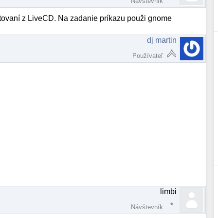
Návštevník
tovaní z LiveCD. Na zadanie príkazu použi gnome
dj martin
Používateľ
limbi
Návštevník