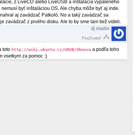
talácie, z LiveCD alebo LiveUSB a inštalácia vypáleného
nemusí byť inštaláciou OS. Ale chyba môže byť aj inde.
 nahral aj zavádzač Patkoló. No a taký zavádzač sa
e zavádzač z prvého disku. Ale to by sme tam tiež videli.
dj martin
Používateľ
a toto
a podľa toho
http://wiki.ubuntu.cz/GRUB/Obnova
am vsetkym za pomoc :)