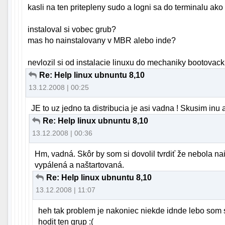
kasli na ten pritepleny sudo a logni sa do terminalu ako
instaloval si vobec grub?
mas ho nainstalovany v MBR alebo inde?
nevlozil si od instalacie linuxu do mechaniky bootova
Re: Help linux ubnuntu 8,10
13.12.2008 | 00:25
JE to uz jedno ta distribucia je asi vadna ! Skusim i
Re: Help linux ubnuntu 8,10
13.12.2008 | 00:36
Hm, vadná. Skôr by som si dovolil tvrdiť že nebola na
vypálená a naštartovaná.
Re: Help linux ubnuntu 8,10
13.12.2008 | 11:07
heh tak problem je nakoniec niekde idnde lebo som si
hodit ten grup :(