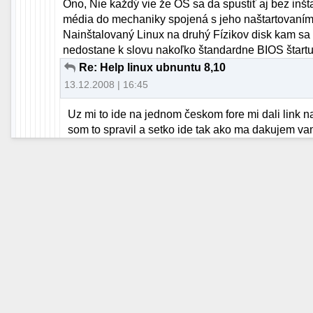
Ono, Nie každý vie že OS sa da spustiť aj bez inš
média do mechaniky spojená s jeho naštartovaním 
Nainštalovaný Linux na druhý Fízikov disk kam sa
nedostane k slovu nakoľko štandardne BIOS štartuj
Re: Help linux ubnuntu 8,10
13.12.2008 | 16:45
Uz mi to ide na jednom českom fore mi dali link n
som to spravil a setko ide tak ako ma dakujem v