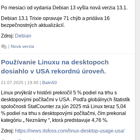
Po mesiaci od vydania Debian 13 vyšla nová verzia 13.1.
Debian 13.1 Trixie opravuje 71 chýb a pridáva 16
bezpečnostných aktualizácií.
Zdroj:
Debian
|
Nová verzia
Používanie Linuxu na desktopoch
dosiahlo v USA rekordnú úroveň.
21.07.2025 | 19:40
|
Balin50
Linux prvýkrát v histórii prekročil 5 % podiel na trhu s
desktopovými počítačmi v USA . Podľa globálnych štatistík
spoločnosti StatCounter za jún 2025 má Linux teraz 5,04
% podiel na trhu s desktopovými počítačmi, čím prekonal
kategóriu „ Neznámy “, ktorá predstavuje 4,76 %.
Zdroj:
https://news.itsfoss.com/linux-desktop-usage-usa/