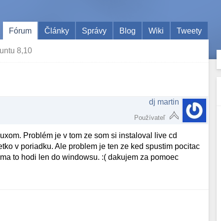
Fórum
Články
Správy
Blog
Wiki
Tweety
untu 8,10
dj martin
Používateľ
nuxom. Problém je v tom ze som si instaloval live cd
ko v poriadku. Ale problem je ten ze ked spustim pocitac
o ma to hodi len do windowsu. :( dakujem za pomoec