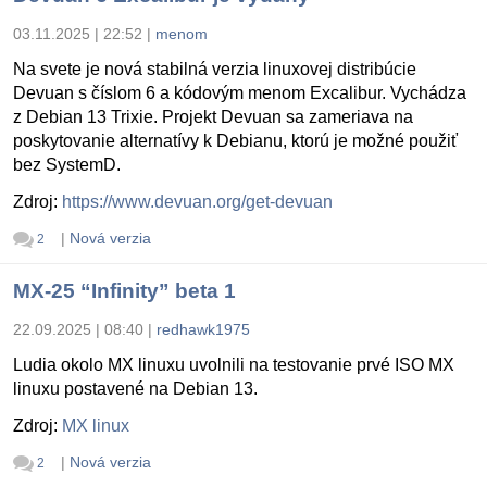
03.11.2025 | 22:52
|
menom
Na svete je nová stabilná verzia linuxovej distribúcie
Devuan s číslom 6 a kódovým menom Excalibur. Vychádza
z Debian 13 Trixie. Projekt Devuan sa zameriava na
poskytovanie alternatívy k Debianu, ktorú je možné použiť
bez SystemD.
Zdroj:
https://www.devuan.org/get-devuan
|
Nová verzia
2
MX-25 “Infinity” beta 1
22.09.2025 | 08:40
|
redhawk1975
Ludia okolo MX linuxu uvolnili na testovanie prvé ISO MX
linuxu postavené na Debian 13.
Zdroj:
MX linux
|
Nová verzia
2