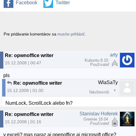
Facebook
Twitter
Pre pridávanie komentárov sa
musíte prihlásiť
.
arty
Re: opwnoffice writer
Kubuntu 8.10
15.12.2008 | 00:47
Používateľ
pls
WlaSaTy
Re: opwnoffice writer
15.12.2008 | 01:00
Návštevník
NumLock, ScrollLock alebo fn?
Stanislav Hoferek
Re: opwnoffice writer
Greenie 18.04
15.12.2008 | 01:16
Používateľ
v exceli? mas naraz aj openoffice aj microsoft office?