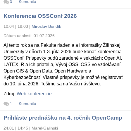
|
Komunita
3
Konferencia OSSConf 2026
10.04 | 19:03
|
Miroslav Bendík
Dátum udalosti:
01.07.2026
Aj tento rok sa na Fakulte riadenia a informatiky Žilinskej
Univerzity v dňoch 1-3. júla 2026 bude konať konferencia
OSSConf. Príspevky budú zaradené v sekciách: Open AI,
LATEX, R a ich priatelia, Vývoj OSS, OSS vo vzdelávaní,
Open GIS & Open Data, Open Hardware a
Kyberbezpečnosť. Vlastné príspevky je možné registrovať
do 10. júna 2026. Tešíme sa na Vašu návštevu.
Zdroj:
Web konferencie
|
Komunita
1
Prihláste prednášku na 4. ročník OpenCamp
24.01 | 14:45
|
MarekGalinski