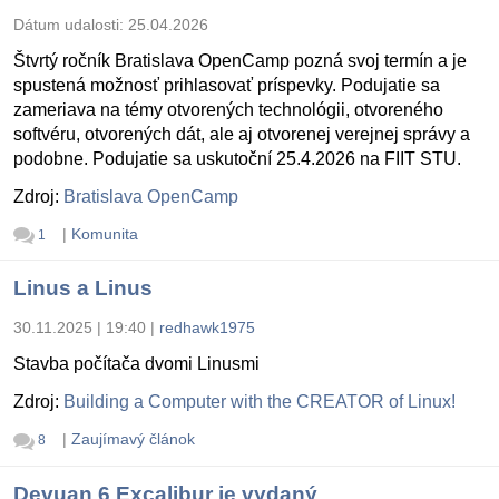
Dátum udalosti:
25.04.2026
Štvrtý ročník Bratislava OpenCamp pozná svoj termín a je
spustená možnosť prihlasovať príspevky. Podujatie sa
zameriava na témy otvorených technológii, otvoreného
softvéru, otvorených dát, ale aj otvorenej verejnej správy a
podobne. Podujatie sa uskutoční 25.4.2026 na FIIT STU.
Zdroj:
Bratislava OpenCamp
|
Komunita
1
Linus a Linus
30.11.2025 | 19:40
|
redhawk1975
Stavba počítača dvomi Linusmi
Zdroj:
Building a Computer with the CREATOR of Linux!
|
Zaujímavý článok
8
Devuan 6 Excalibur je vydaný