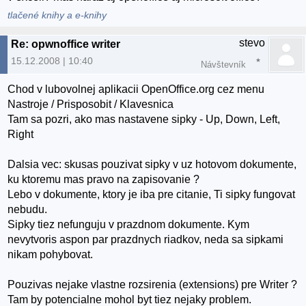
tlačené knihy a e-knihy
stevo
Re: opwnoffice writer
15.12.2008 | 10:40
Návštevník
Chod v lubovolnej aplikacii OpenOffice.org cez menu
Nastroje / Prisposobit / Klavesnica
Tam sa pozri, ako mas nastavene sipky - Up, Down, Left,
Right
Dalsia vec: skusas pouzivat sipky v uz hotovom dokumente,
ku ktoremu mas pravo na zapisovanie ?
Lebo v dokumente, ktory je iba pre citanie, Ti sipky fungovat
nebudu.
Sipky tiez nefunguju v prazdnom dokumente. Kym
nevytvoris aspon par prazdnych riadkov, neda sa sipkami
nikam pohybovat.
Pouzivas nejake vlastne rozsirenia (extensions) pre Writer ?
Tam by potencialne mohol byt tiez nejaky problem.