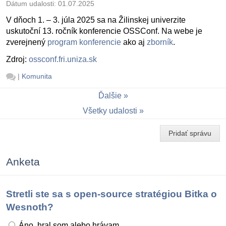
Dátum udalosti:
01.07.2025
V dňoch 1. – 3. júla 2025 sa na Žilinskej univerzite
uskutoční 13. ročník konferencie OSSConf. Na webe je
zverejnený
program konferencie
ako aj
zborník
.
Zdroj:
ossconf.fri.uniza.sk
|
Komunita
Ďalšie
Všetky udalosti
Pridať správu
Anketa
Stretli ste sa s open-source stratégiou Bitka o
Wesnoth?
Áno, hral som alebo hrávam