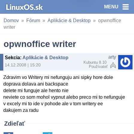
MENU
Domov
Fórum
Aplikácie & Desktop
opwnoffice
writer
opwnoffice writer
arty
Sekcia
:
Aplikácie & Desktop
Kubuntu 8.10
14.12.2008 | 15:20
Používateľ
Zdravim vo Writery mi nefunguju ani sipky hore dole
doprava dolava ani backspace
delete mi funguje ale hento nie
neviete co som mohol vypnut alebo preco mi to nefunguje
v excely mi to ide v pohode ale v tom writery ee
dakujem za radu
Zdieľať