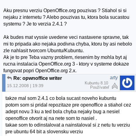
Aku presnu verziu OpenOffice.org pouzivas ? Stiahol si si
nejaku z internetu ? Alebo pouzivas tu, ktora bola sucastou
systemu ? Je to verzia 2.4.1 ?
Ak budes mat vyssie uvedene veci nastavene spravne, tak
mi to pripada ako nejaka podivna chyba, ktoru by asi nebolo
zle nahlasit tvorcom Ubuntu/Kubuntu.
Ak je to pre Teba vazny problem, riesenim by mohla byt aj
rucna instalacia OpenOffice.org 3 - ktory v systeme dokaze
fungovat popri OpenOffice.org 2.x.
arty
Re: opwnoffice writer
Kubuntu 8.10
15.12.2008 | 19:39
Používateľ
takze mal som 2.4.1 co bola sucast noveho kubuntu
potom som si pridal repozitaze pre openoffice a stiahol cez
adept novu 3 ku a ted bola chyba nejaky bug a nesiel
openoffice otvorit aj na nete som to nasiel .
takae som to odinstalovat a nainstaloval si z netu tu verziu
pre ubuntu 64 bit a slovensku verziu