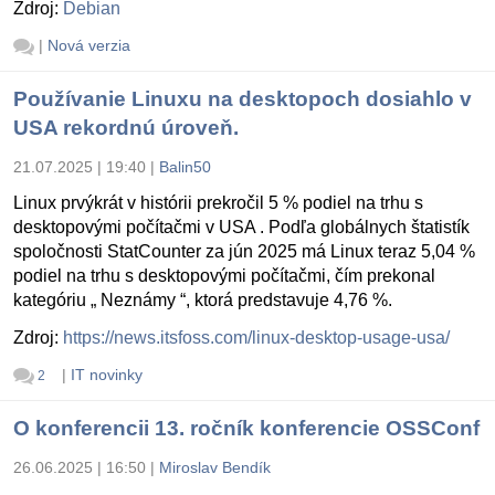
Zdroj:
Debian
|
Nová verzia
Používanie Linuxu na desktopoch dosiahlo v
USA rekordnú úroveň.
21.07.2025 | 19:40
|
Balin50
Linux prvýkrát v histórii prekročil 5 % podiel na trhu s
desktopovými počítačmi v USA . Podľa globálnych štatistík
spoločnosti StatCounter za jún 2025 má Linux teraz 5,04 %
podiel na trhu s desktopovými počítačmi, čím prekonal
kategóriu „ Neznámy “, ktorá predstavuje 4,76 %.
Zdroj:
https://news.itsfoss.com/linux-desktop-usage-usa/
|
IT novinky
2
O konferencii 13. ročník konferencie OSSConf
26.06.2025 | 16:50
|
Miroslav Bendík