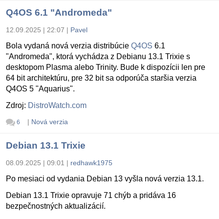
Q4OS 6.1 "Andromeda"
12.09.2025 | 22:07
|
Pavel
Bola vydaná nová verzia distribúcie
Q4OS
6.1
"Andromeda", ktorá vychádza z Debianu 13.1 Trixie s
desktopom Plasma alebo Trinity. Bude k dispozícii len pre
64 bit architektúru, pre 32 bit sa odporúča staršia verzia
Q4OS 5 "Aquarius".
Zdroj:
DistroWatch.com
|
Nová verzia
6
Debian 13.1 Trixie
08.09.2025 | 09:01
|
redhawk1975
Po mesiaci od vydania Debian 13 vyšla nová verzia 13.1.
Debian 13.1 Trixie opravuje 71 chýb a pridáva 16
bezpečnostných aktualizácií.