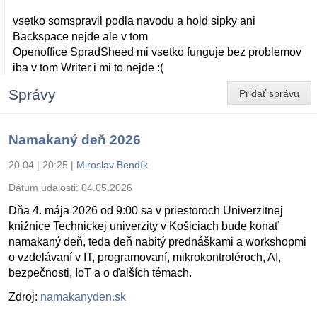
vsetko somspravil podla navodu a hold sipky ani
Backspace nejde ale v tom
Openoffice SpradSheed mi vsetko funguje bez problemov
iba v tom Writer i mi to nejde :(
Správy
Pridať správu
Namakaný deň 2026
20.04 | 20:25
|
Miroslav Bendík
Dátum udalosti:
04.05.2026
Dňa 4. mája 2026 od 9:00 sa v priestoroch Univerzitnej
knižnice Technickej univerzity v Košiciach bude konať
namakaný deň, teda deň nabitý prednáškami a workshopmi
o vzdelávaní v IT, programovaní, mikrokontroléroch, AI,
bezpečnosti, IoT a o ďalších témach.
Zdroj:
namakanyden.sk