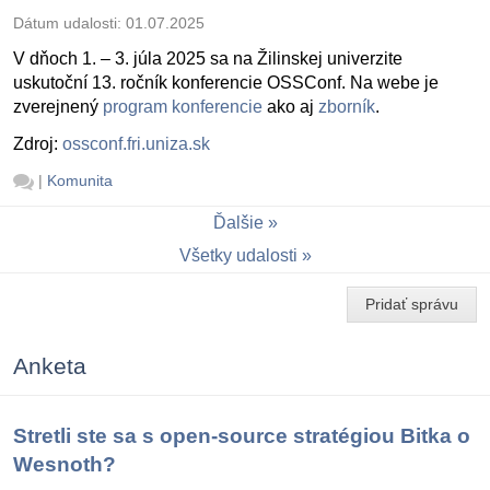
Dátum udalosti:
01.07.2025
V dňoch 1. – 3. júla 2025 sa na Žilinskej univerzite
uskutoční 13. ročník konferencie OSSConf. Na webe je
zverejnený
program konferencie
ako aj
zborník
.
Zdroj:
ossconf.fri.uniza.sk
|
Komunita
Ďalšie
Všetky udalosti
Pridať správu
Anketa
Stretli ste sa s open-source stratégiou Bitka o
Wesnoth?