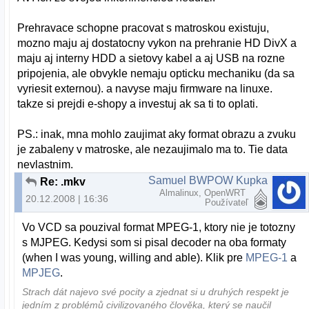
Prehravace schopne pracovat s matroskou existuju,
mozno maju aj dostatocny vykon na prehranie HD DivX a
maju aj interny HDD a sietovy kabel a aj USB na rozne
pripojenia, ale obvykle nemaju opticku mechaniku (da sa
vyriesit externou). a navyse maju firmware na linuxe.
takze si prejdi e-shopy a investuj ak sa ti to oplati.
PS.: inak, mna mohlo zaujimat aky format obrazu a zvuku
je zabaleny v matroske, ale nezaujimalo ma to. Tie data
nevlastnim.
Samuel BWPOW Kupka
Re: .mkv
Almalinux, OpenWRT
20.12.2008 | 16:36
Používateľ
Vo VCD sa pouzival format MPEG-1, ktory nie je totozny
s MJPEG. Kedysi som si pisal decoder na oba formaty
(when I was young, willing and able). Klik pre
MPEG-1
a
MPJEG
.
Strach dát najevo své pocity a zjednat si u druhých respekt je
jedním z problémů civilizovaného člověka, který se naučil