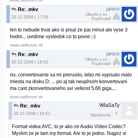
www.satforum.sk
janico
Re: .mkv
Ubuntu x.xx ,
20.12.2008 | 17:58
Používateľ
len to nebude trvat ako si pisal ze par minut ale vyse 3
hodin... uvidime vysledok co to povie ;-)
www.satforum.sk
janico
Re: .mkv
Ubuntu x.xx ,
20.12.2008 | 18:52
Používateľ
no, convertovanie sa mi prerusilo, lebo mi vypisalo malo
miesta na disku D: ... po aj tak neuplnom konvertovani
ma cast zkonvertovaneho avi velkost 5,66 giga....
www.satforum.sk
WlaSaTy
Re: .mkv
20.12.2008 | 19:51
Návštevník
Format videa AVC, to je ako ze Audio Video Codec?
Myslim ze je tam iny format. Ale to je jedno. Najprz si