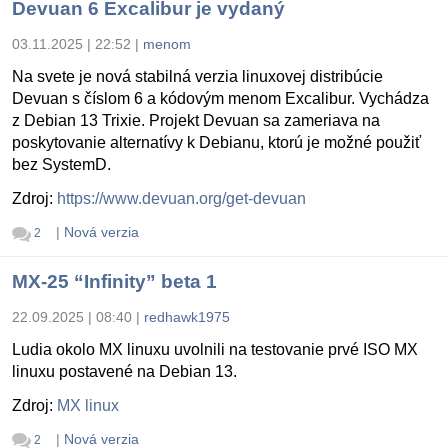
Devuan 6 Excalibur je vydaný
03.11.2025 | 22:52
|
menom
Na svete je nová stabilná verzia linuxovej distribúcie
Devuan s číslom 6 a kódovým menom Excalibur. Vychádza
z Debian 13 Trixie. Projekt Devuan sa zameriava na
poskytovanie alternatívy k Debianu, ktorú je možné použiť
bez SystemD.
Zdroj:
https://www.devuan.org/get-devuan
|
Nová verzia
2
MX-25 “Infinity” beta 1
22.09.2025 | 08:40
|
redhawk1975
Ludia okolo MX linuxu uvolnili na testovanie prvé ISO MX
linuxu postavené na Debian 13.
Zdroj:
MX linux
|
Nová verzia
2