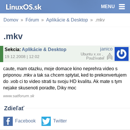
MENU
Domov
Fórum
Aplikácie & Desktop
.mkv
.mkv
janico
Sekcia
:
Aplikácie & Desktop
Ubuntu x.xx ,
19.12.2008 | 12:02
Používateľ
caute, mam otazku, moje domace kino neprehra video s
priponou .mkv a tak sa chcem sptytat, ked to prekonvertujem
do .vob ci to video strati tu svoju HD kvalitu. Ak mate s tym
nejake skusenoti poradte, Diky moc
www.satforum.sk
Zdieľať
Facebook
Twitter