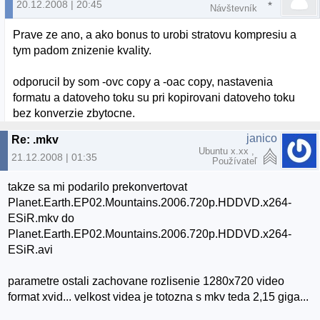
20.12.2008 | 20:45
Návštevník
Prave ze ano, a ako bonus to urobi stratovu kompresiu a
tym padom znizenie kvality.
odporucil by som -ovc copy a -oac copy, nastavenia
formatu a datoveho toku su pri kopirovani datoveho toku
bez konverzie zbytocne.
janico
Re: .mkv
Ubuntu x.xx ,
21.12.2008 | 01:35
Používateľ
takze sa mi podarilo prekonvertovat
Planet.Earth.EP02.Mountains.2006.720p.HDDVD.x264-
ESiR.mkv do
Planet.Earth.EP02.Mountains.2006.720p.HDDVD.x264-
ESiR.avi
parametre ostali zachovane rozlisenie 1280x720 video
format xvid... velkost videa je totozna s mkv teda 2,15 giga...