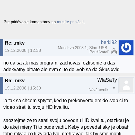
Pre pridávanie komentárov sa
musíte prihlásiť
.
berki92
Re: .mkv
Mandriva 2008.1, Slax_USB
19.12.2008 | 12:38
Používateľ
no da sa ak mas program, zachovas rozlisenie a das
adekvatny bitrate ale nvm ci to do .vob sa da Skus xvid
WlaSaTy
Re: .mkv
19.12.2008 | 15:39
Návštevník
:a tak sa chcem sptytat, ked to prekonvertujem do .vob ci to
video strati tu svoju HD kvalitu.
saozrejme ze to strati svoju povodnu HD kvalitu, otazkou je
do akej miery Ti to bude vadit. Keby s povedal aky je obsah
toho mkv a co ti zvlada tvoj prehravac, tak by sme mohli