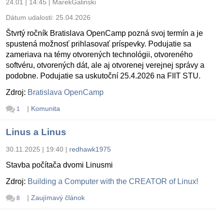
24.01 | 14:45
|
MarekGalinski
Dátum udalosti:
25.04.2026
Štvrtý ročník Bratislava OpenCamp pozná svoj termín a je
spustená možnosť prihlasovať príspevky. Podujatie sa
zameriava na témy otvorených technológii, otvoreného
softvéru, otvorených dát, ale aj otvorenej verejnej správy a
podobne. Podujatie sa uskutoční 25.4.2026 na FIIT STU.
Zdroj:
Bratislava OpenCamp
|
Komunita
1
Linus a Linus
30.11.2025 | 19:40
|
redhawk1975
Stavba počítača dvomi Linusmi
Zdroj:
Building a Computer with the CREATOR of Linux!
|
Zaujímavý článok
8