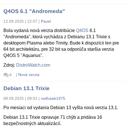
Q4OS 6.1 "Andromeda"
12.09.2025 | 22:07
|
Pavel
Bola vydaná nová verzia distribúcie
Q4OS
6.1
"Andromeda", ktorá vychádza z Debianu 13.1 Trixie s
desktopom Plasma alebo Trinity. Bude k dispozícii len pre
64 bit architektúru, pre 32 bit sa odporúča staršia verzia
Q4OS 5 "Aquarius".
Zdroj:
DistroWatch.com
|
Nová verzia
6
Debian 13.1 Trixie
08.09.2025 | 09:01
|
redhawk1975
Po mesiaci od vydania Debian 13 vyšla nová verzia 13.1.
Debian 13.1 Trixie opravuje 71 chýb a pridáva 16
bezpečnostných aktualizácií.