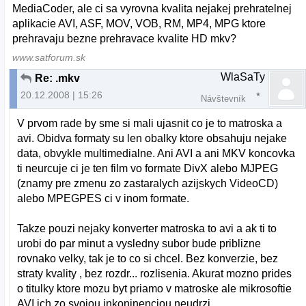
MediaCoder, ale ci sa vyrovna kvalita nejakej prehratelnej
aplikacie AVI, ASF, MOV, VOB, RM, MP4, MPG ktore
prehravaju bezne prehravace kvalite HD mkv?
www.satforum.sk
WlaSaTy
Re: .mkv
20.12.2008 | 15:26
Návštevník
V prvom rade by sme si mali ujasnit co je to matroska a
avi. Obidva formaty su len obalky ktore obsahuju nejake
data, obvykle multimedialne. Ani AVI a ani MKV koncovka
ti neurcuje ci je ten film vo formate DivX alebo MJPEG
(znamy pre zmenu zo zastaralych azijskych VideoCD)
alebo MPEGPES ci v inom formate.
Takze pouzi nejaky konverter matroska to avi a ak ti to
urobi do par minut a vysledny subor bude priblizne
rovnako velky, tak je to co si chcel. Bez konverzie, bez
straty kvality , bez rozdr... rozlisenia. Akurat mozno prides
o titulky ktore mozu byt priamo v matroske ale mikrosoftie
AVI ich zo svojou inkoninenciou neudrzi.