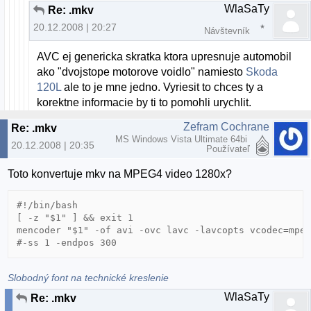
WlaSaTy
Re: .mkv
20.12.2008 | 20:27
Návštevník
AVC ej genericka skratka ktora upresnuje automobil
ako "dvojstope motorove voidlo" namiesto
Skoda
120L
ale to je mne jedno. Vyriesit to chces ty a
korektne informacie by ti to pomohli urychlit.
Zefram Cochrane
Re: .mkv
MS Windows Vista Ultimate 64bi
20.12.2008 | 20:35
Používateľ
Toto konvertuje mkv na MPEG4 video 1280x?
#!/bin/bash

[ -z "$1" ] && exit 1

mencoder "$1" -of avi -ovc lavc -lavcopts vcodec=mpeg
Slobodný font na technické kreslenie
WlaSaTy
Re: .mkv