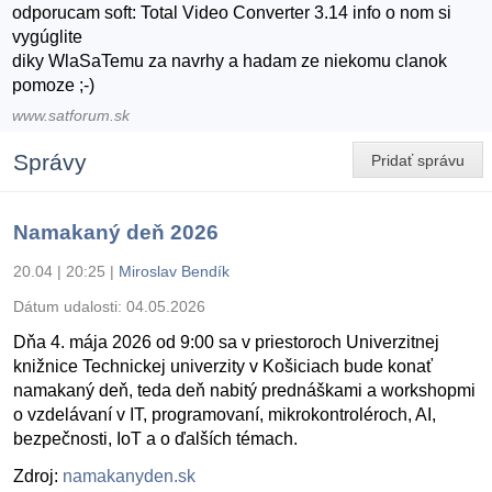
odporucam soft: Total Video Converter 3.14 info o nom si
vygúglite
diky WlaSaTemu za navrhy a hadam ze niekomu clanok
pomoze ;-)
www.satforum.sk
Správy
Pridať správu
Namakaný deň 2026
20.04 | 20:25
|
Miroslav Bendík
Dátum udalosti:
04.05.2026
Dňa 4. mája 2026 od 9:00 sa v priestoroch Univerzitnej
knižnice Technickej univerzity v Košiciach bude konať
namakaný deň, teda deň nabitý prednáškami a workshopmi
o vzdelávaní v IT, programovaní, mikrokontroléroch, AI,
bezpečnosti, IoT a o ďalších témach.
Zdroj:
namakanyden.sk