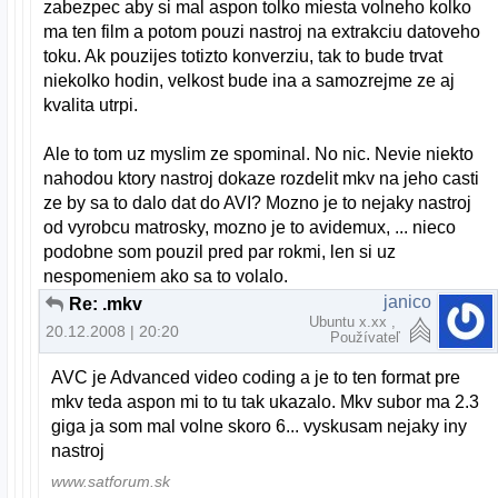
zabezpec aby si mal aspon tolko miesta volneho kolko
ma ten film a potom pouzi nastroj na extrakciu datoveho
toku. Ak pouzijes totizto konverziu, tak to bude trvat
niekolko hodin, velkost bude ina a samozrejme ze aj
kvalita utrpi.
Ale to tom uz myslim ze spominal. No nic. Nevie niekto
nahodou ktory nastroj dokaze rozdelit mkv na jeho casti
ze by sa to dalo dat do AVI? Mozno je to nejaky nastroj
od vyrobcu matrosky, mozno je to avidemux, ... nieco
podobne som pouzil pred par rokmi, len si uz
nespomeniem ako sa to volalo.
janico
Re: .mkv
Ubuntu x.xx ,
20.12.2008 | 20:20
Používateľ
AVC je Advanced video coding a je to ten format pre
mkv teda aspon mi to tu tak ukazalo. Mkv subor ma 2.3
giga ja som mal volne skoro 6... vyskusam nejaky iny
nastroj
www.satforum.sk