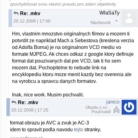
zpochybňovat svou vlastní pravdu pro zdání objektivity
WlaSaTy
Re: .mkv
20.12.2008 | 17:00
Návštevník
Hm, vlastnim mnozstvo originalnych filmov a mozem ti
potvrdit ze napriklad Mach a Sebestova (kreslena verzia
od Adolfa Borna) je na originalnom VCD mediu vo
formate MJPEG. Ak chces odkaz z google ktory definuje
format dat pouzivanych dat pre VCD, tak ti ho sem
mozem dat. Pochopitelne to nebude link na
encyklopediu ktoru moze menit kazdy bez overenia ale
na vyrobcu a spravcu danych formatov.
Inak, nice work. Musim pochvalit.
janico
Re: .mkv
Ubuntu x.xx ,
20.12.2008 | 17:25
Používateľ
format obrazu je AVC a zvuk je AC-3
idem to spravit podla navodu
tejto
stranky.