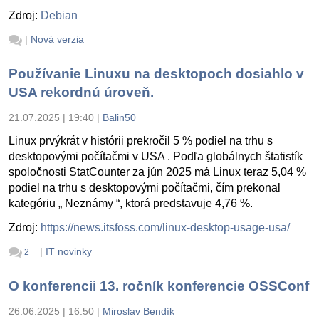
Zdroj:
Debian
|
Nová verzia
Používanie Linuxu na desktopoch dosiahlo v
USA rekordnú úroveň.
21.07.2025 | 19:40
|
Balin50
Linux prvýkrát v histórii prekročil 5 % podiel na trhu s
desktopovými počítačmi v USA . Podľa globálnych štatistík
spoločnosti StatCounter za jún 2025 má Linux teraz 5,04 %
podiel na trhu s desktopovými počítačmi, čím prekonal
kategóriu „ Neznámy “, ktorá predstavuje 4,76 %.
Zdroj:
https://news.itsfoss.com/linux-desktop-usage-usa/
|
IT novinky
2
O konferencii 13. ročník konferencie OSSConf
26.06.2025 | 16:50
|
Miroslav Bendík