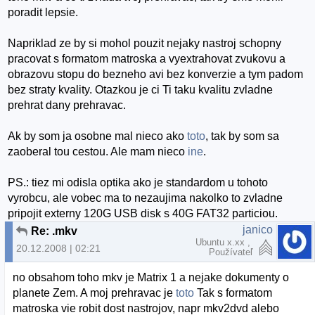
poradit lepsie.
Napriklad ze by si mohol pouzit nejaky nastroj schopny
pracovat s formatom matroska a vyextrahovat zvukovu a
obrazovu stopu do bezneho avi bez konverzie a tym padom
bez straty kvality. Otazkou je ci Ti taku kvalitu zvladne
prehrat dany prehravac.
Ak by som ja osobne mal nieco ako
toto
, tak by som sa
zaoberal tou cestou. Ale mam nieco
ine
.
PS.: tiez mi odisla optika ako je standardom u tohoto
vyrobcu, ale vobec ma to nezaujima nakolko to zvladne
pripojit externy 120G USB disk s 40G FAT32 particiou.
janico
Re: .mkv
Ubuntu x.xx ,
20.12.2008 | 02:21
Používateľ
no obsahom toho mkv je Matrix 1 a nejake dokumenty o
planete Zem. A moj prehravac je
toto
Tak s formatom
matroska vie robit dost nastrojov, napr mkv2dvd alebo