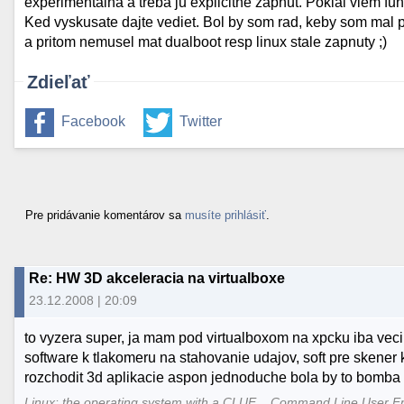
experimentalna a treba ju explicitne zapnut. Pokial viem fu
Ked vyskusate dajte vediet. Bol by som rad, keby som mal
a pritom nemusel mat dualboot resp linux stale zapnuty ;)
Zdieľať
Facebook
Twitter
Pre pridávanie komentárov sa
musíte prihlásiť
.
Re: HW 3D akceleracia na virtualboxe
23.12.2008 | 20:09
to vyzera super, ja mam pod virtualboxom na xpcku iba veci
software k tlakomeru na stahovanie udajov, soft pre skener k
rozchodit 3d aplikacie aspon jednoduche bola by to bomba (
Linux: the operating system with a CLUE... Command Line User E