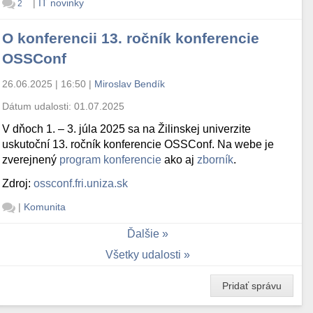
|
IT novinky
2
O konferencii 13. ročník konferencie
OSSConf
26.06.2025 | 16:50
|
Miroslav Bendík
Dátum udalosti:
01.07.2025
V dňoch 1. – 3. júla 2025 sa na Žilinskej univerzite
uskutoční 13. ročník konferencie OSSConf. Na webe je
zverejnený
program konferencie
ako aj
zborník
.
Zdroj:
ossconf.fri.uniza.sk
|
Komunita
Ďalšie
Všetky udalosti
Pridať správu