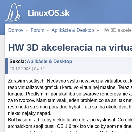
Domov
Fórum
Aplikácie & Desktop
HW 3D akceler
HW 3D akceleracia na virtu
Sekcia
:
Aplikácie & Desktop
20.12.2008 | 04:12
Zdravim vsetkych. Nedavno vysla nova verzia virtualboxu,
resp virtualizovat graficku kartu vo virtualnej masine. Ter
funguje. Predtym mi ponukal iba softwarove renderovanie a
za to tvorcov. Mam tam vsak jeden problem co sa ani tak n
resp neda sa s nou poriadne hybat. Toci sa iba okolo dvoch
niekto nejaky napad.
Bol by som rad, keby niekto tu akceleraciu vyskusal. Co do
archaickom stroji pustil CS 1.6 tak kto vie co by som na d