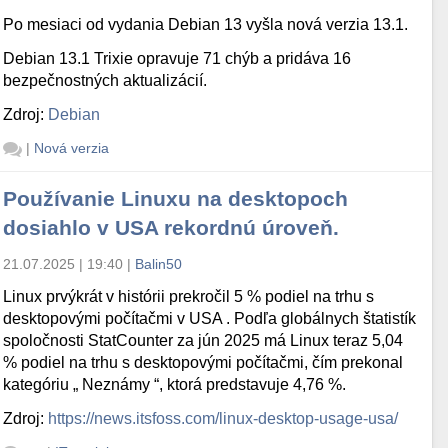
Po mesiaci od vydania Debian 13 vyšla nová verzia 13.1.
Debian 13.1 Trixie opravuje 71 chýb a pridáva 16
bezpečnostných aktualizácií.
Zdroj:
Debian
|
Nová verzia
Používanie Linuxu na desktopoch
dosiahlo v USA rekordnú úroveň.
21.07.2025 | 19:40
|
Balin50
Linux prvýkrát v histórii prekročil 5 % podiel na trhu s
desktopovými počítačmi v USA . Podľa globálnych štatistík
spoločnosti StatCounter za jún 2025 má Linux teraz 5,04
% podiel na trhu s desktopovými počítačmi, čím prekonal
kategóriu „ Neznámy “, ktorá predstavuje 4,76 %.
Zdroj:
https://news.itsfoss.com/linux-desktop-usage-usa/