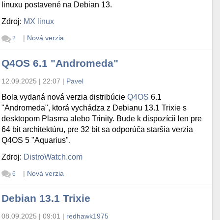
linuxu postavené na Debian 13.
Zdroj:
MX linux
|
Nová verzia
2
Q4OS 6.1 "Andromeda"
12.09.2025 | 22:07
|
Pavel
Bola vydaná nová verzia distribúcie
Q4OS
6.1
"Andromeda", ktorá vychádza z Debianu 13.1 Trixie s
desktopom Plasma alebo Trinity. Bude k dispozícii len pre
64 bit architektúru, pre 32 bit sa odporúča staršia verzia
Q4OS 5 "Aquarius".
Zdroj:
DistroWatch.com
|
Nová verzia
6
Debian 13.1 Trixie
08.09.2025 | 09:01
|
redhawk1975