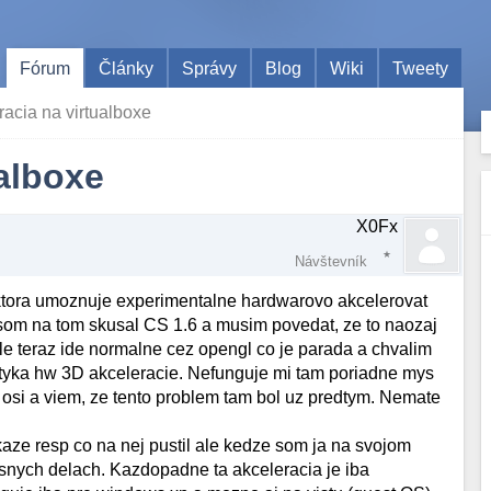
Fórum
Články
Správy
Blog
Wiki
Tweety
acia na virtualboxe
alboxe
X0Fx
Návštevník
 ktora umoznuje experimentalne hardwarovo akcelerovat
az som na tom skusal CS 1.6 a musim povedat, ze to naozaj
le teraz ide normalne cez opengl co je parada a chvalim
etyka hw 3D akceleracie. Nefunguje mi tam poriadne mys
 osi a viem, ze tento problem tam bol uz predtym. Nemate
kaze resp co na nej pustil ale kedze som ja na svojom
nesnych delach. Kazdopadne ta akceleracia je iba