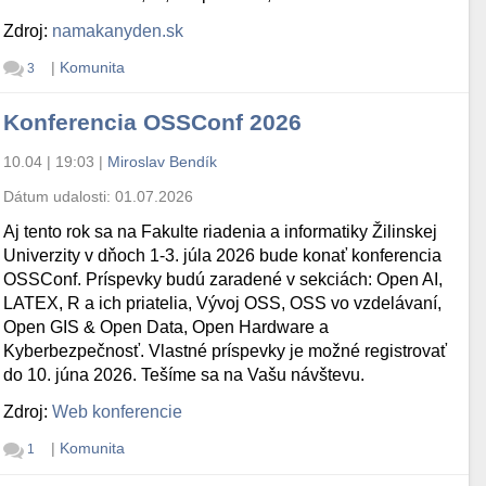
Zdroj:
namakanyden.sk
|
Komunita
3
Konferencia OSSConf 2026
10.04 | 19:03
|
Miroslav Bendík
Dátum udalosti:
01.07.2026
Aj tento rok sa na Fakulte riadenia a informatiky Žilinskej
Univerzity v dňoch 1-3. júla 2026 bude konať konferencia
OSSConf. Príspevky budú zaradené v sekciách: Open AI,
LATEX, R a ich priatelia, Vývoj OSS, OSS vo vzdelávaní,
Open GIS & Open Data, Open Hardware a
Kyberbezpečnosť. Vlastné príspevky je možné registrovať
do 10. júna 2026. Tešíme sa na Vašu návštevu.
Zdroj:
Web konferencie
|
Komunita
1