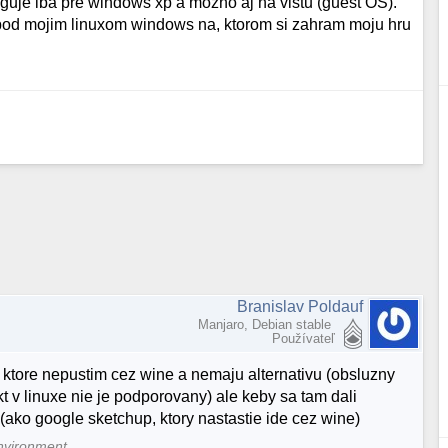
nguje iba pre windows xp a mozno aj na vistu (guest OS).
 pod mojim linuxom windows na, ktorom si zahram moju hru
Branislav Poldauf
Manjaro, Debian stable
Používateľ
 ktore nepustim cez wine a nemaju alternativu (obsluzny
t v linuxe nie je podporovany) ale keby sa tam dali
ako google sketchup, ktory nastastie ide cez wine)
nvironment