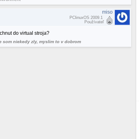
miso
PClinuxOS 2009.1
Používateľ
hnut do virtual stroja?
ze som niekedy zly, myslim to v dobrom