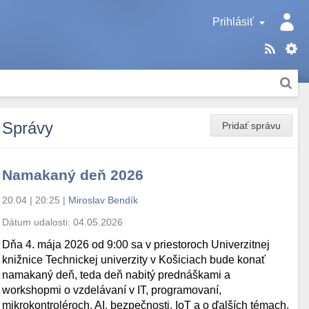
Prihlásiť
Správy
Pridať správu
Namakaný deň 2026
20.04 | 20:25
|
Miroslav Bendík
Dátum udalosti:
04.05.2026
Dňa 4. mája 2026 od 9:00 sa v priestoroch Univerzitnej
knižnice Technickej univerzity v Košiciach bude konať
namakaný deň, teda deň nabitý prednáškami a
workshopmi o vzdelávaní v IT, programovaní,
mikrokontroléroch, AI, bezpečnosti, IoT a o ďalších témach.