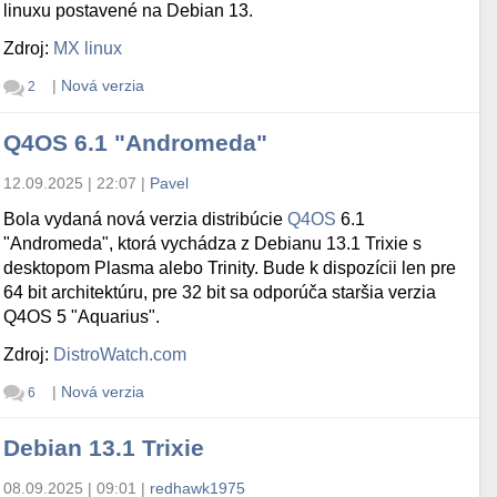
linuxu postavené na Debian 13.
Zdroj:
MX linux
|
Nová verzia
2
Q4OS 6.1 "Andromeda"
12.09.2025 | 22:07
|
Pavel
Bola vydaná nová verzia distribúcie
Q4OS
6.1
"Andromeda", ktorá vychádza z Debianu 13.1 Trixie s
desktopom Plasma alebo Trinity. Bude k dispozícii len pre
64 bit architektúru, pre 32 bit sa odporúča staršia verzia
Q4OS 5 "Aquarius".
Zdroj:
DistroWatch.com
|
Nová verzia
6
Debian 13.1 Trixie
08.09.2025 | 09:01
|
redhawk1975