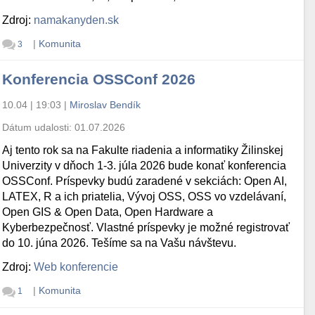
Zdroj:
namakanyden.sk
|
Komunita
3
Konferencia OSSConf 2026
10.04 | 19:03
|
Miroslav Bendík
Dátum udalosti:
01.07.2026
Aj tento rok sa na Fakulte riadenia a informatiky Žilinskej
Univerzity v dňoch 1-3. júla 2026 bude konať konferencia
OSSConf. Príspevky budú zaradené v sekciách: Open AI,
LATEX, R a ich priatelia, Vývoj OSS, OSS vo vzdelávaní,
Open GIS & Open Data, Open Hardware a
Kyberbezpečnosť. Vlastné príspevky je možné registrovať
do 10. júna 2026. Tešíme sa na Vašu návštevu.
Zdroj:
Web konferencie
|
Komunita
1