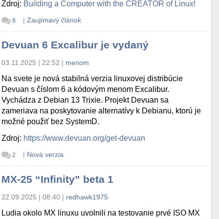
Zdroj:
Building a Computer with the CREATOR of Linux!
|
Zaujímavý článok
8
Devuan 6 Excalibur je vydaný
03.11.2025 | 22:52
|
menom
Na svete je nová stabilná verzia linuxovej distribúcie
Devuan s číslom 6 a kódovým menom Excalibur.
Vychádza z Debian 13 Trixie. Projekt Devuan sa
zameriava na poskytovanie alternatívy k Debianu, ktorú je
možné použiť bez SystemD.
Zdroj:
https://www.devuan.org/get-devuan
|
Nová verzia
2
MX-25 “Infinity” beta 1
22.09.2025 | 08:40
|
redhawk1975
Ludia okolo MX linuxu uvolnili na testovanie prvé ISO MX