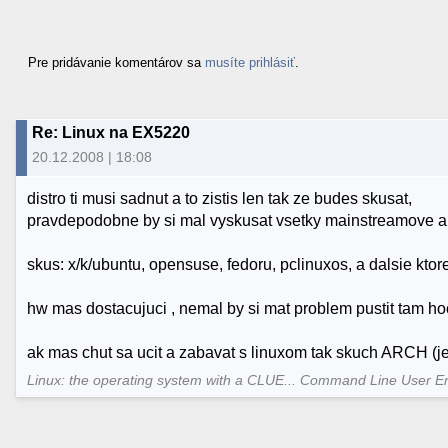
Pre pridávanie komentárov sa
musíte prihlásiť
.
Re: Linux na EX5220
20.12.2008 | 18:08
distro ti musi sadnut a to zistis len tak ze budes skusat,
pravdepodobne by si mal vyskusat vsetky mainstreamove a
skus: x/k/ubuntu, opensuse, fedoru, pclinuxos, a dalsie kto
hw mas dostacujuci , nemal by si mat problem pustit tam ho
ak mas chut sa ucit a zabavat s linuxom tak skuch ARCH (je
Linux: the operating system with a CLUE... Command Line User E