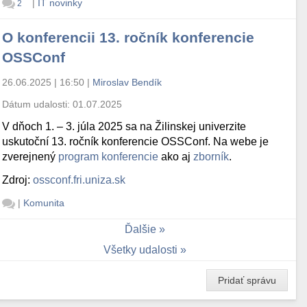
|
IT novinky
2
O konferencii 13. ročník konferencie
OSSConf
26.06.2025 | 16:50
|
Miroslav Bendík
Dátum udalosti:
01.07.2025
V dňoch 1. – 3. júla 2025 sa na Žilinskej univerzite
uskutoční 13. ročník konferencie OSSConf. Na webe je
zverejnený
program konferencie
ako aj
zborník
.
Zdroj:
ossconf.fri.uniza.sk
|
Komunita
Ďalšie
Všetky udalosti
Pridať správu