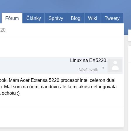
Fórum
Články
Správy
Blog
Wiki
Tweety
220
Linux na EX5220
Návštevník
book. Mám Acer Extensa 5220 procesor intel celeron dual
b. Mal som na ňom mandrivu ale ta mi akosi nefungovala
 ochotu :)