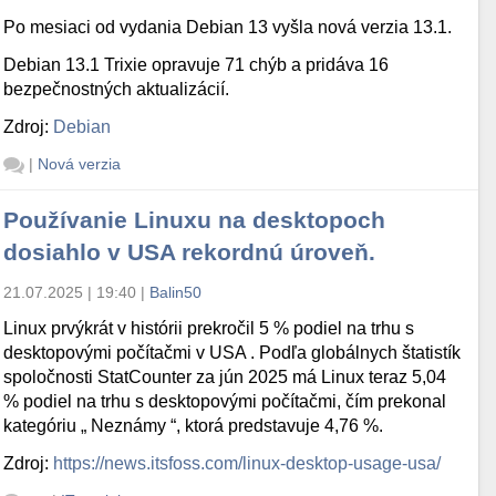
Po mesiaci od vydania Debian 13 vyšla nová verzia 13.1.
Debian 13.1 Trixie opravuje 71 chýb a pridáva 16
bezpečnostných aktualizácií.
Zdroj:
Debian
|
Nová verzia
Používanie Linuxu na desktopoch
dosiahlo v USA rekordnú úroveň.
21.07.2025 | 19:40
|
Balin50
Linux prvýkrát v histórii prekročil 5 % podiel na trhu s
desktopovými počítačmi v USA . Podľa globálnych štatistík
spoločnosti StatCounter za jún 2025 má Linux teraz 5,04
% podiel na trhu s desktopovými počítačmi, čím prekonal
kategóriu „ Neznámy “, ktorá predstavuje 4,76 %.
Zdroj:
https://news.itsfoss.com/linux-desktop-usage-usa/