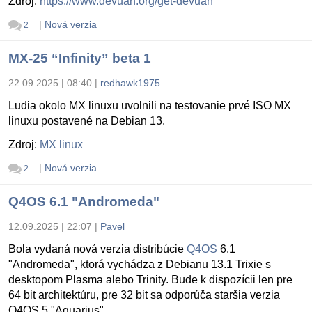
Zdroj:
https://www.devuan.org/get-devuan
|
Nová verzia
2
MX-25 “Infinity” beta 1
22.09.2025 | 08:40
|
redhawk1975
Ludia okolo MX linuxu uvolnili na testovanie prvé ISO MX
linuxu postavené na Debian 13.
Zdroj:
MX linux
|
Nová verzia
2
Q4OS 6.1 "Andromeda"
12.09.2025 | 22:07
|
Pavel
Bola vydaná nová verzia distribúcie
Q4OS
6.1
"Andromeda", ktorá vychádza z Debianu 13.1 Trixie s
desktopom Plasma alebo Trinity. Bude k dispozícii len pre
64 bit architektúru, pre 32 bit sa odporúča staršia verzia
Q4OS 5 "Aquarius".