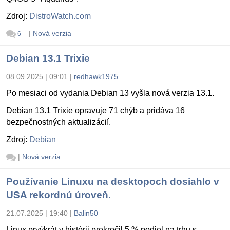
Zdroj:
DistroWatch.com
|
Nová verzia
6
Debian 13.1 Trixie
08.09.2025 | 09:01
|
redhawk1975
Po mesiaci od vydania Debian 13 vyšla nová verzia 13.1.
Debian 13.1 Trixie opravuje 71 chýb a pridáva 16
bezpečnostných aktualizácií.
Zdroj:
Debian
|
Nová verzia
Používanie Linuxu na desktopoch dosiahlo v
USA rekordnú úroveň.
21.07.2025 | 19:40
|
Balin50
Linux prvýkrát v histórii prekročil 5 % podiel na trhu s