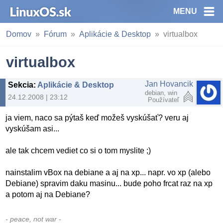
MENU
Domov
Fórum
Aplikácie & Desktop
virtualbox
virtualbox
Jan Hovancik
Sekcia
:
Aplikácie & Desktop
debian, win
24.12.2008 | 23:12
Používateľ
ja viem, naco sa pýtaš keď možeš vyskúšať? veru aj
vyskúšam asi...
ale tak chcem vediet co si o tom myslite ;)
nainstalim vBox na debiane a aj na xp... napr. vo xp (alebo
Debiane) spravim daku masinu... bude poho frcat raz na xp
a potom aj na Debiane?
- peace, not war -