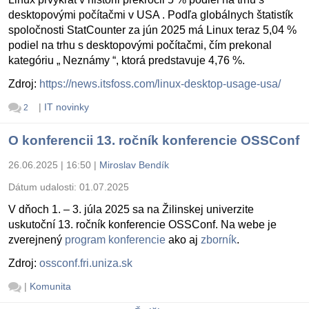
desktopovými počítačmi v USA . Podľa globálnych štatistík
spoločnosti StatCounter za jún 2025 má Linux teraz 5,04 %
podiel na trhu s desktopovými počítačmi, čím prekonal
kategóriu „ Neznámy “, ktorá predstavuje 4,76 %.
Zdroj:
https://news.itsfoss.com/linux-desktop-usage-usa/
|
IT novinky
2
O konferencii 13. ročník konferencie OSSConf
26.06.2025 | 16:50
|
Miroslav Bendík
Dátum udalosti:
01.07.2025
V dňoch 1. – 3. júla 2025 sa na Žilinskej univerzite
uskutoční 13. ročník konferencie OSSConf. Na webe je
zverejnený
program konferencie
ako aj
zborník
.
Zdroj:
ossconf.fri.uniza.sk
|
Komunita