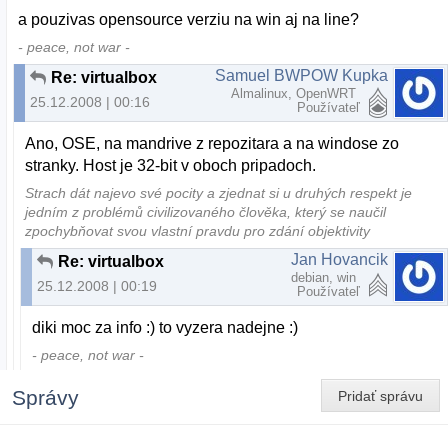
a pouzivas opensource verziu na win aj na line?
- peace, not war -
Samuel BWPOW Kupka
Re: virtualbox
Almalinux, OpenWRT
25.12.2008 | 00:16
Používateľ
Ano, OSE, na mandrive z repozitara a na windose zo
stranky. Host je 32-bit v oboch pripadoch.
Strach dát najevo své pocity a zjednat si u druhých respekt je
jedním z problémů civilizovaného člověka, který se naučil
zpochybňovat svou vlastní pravdu pro zdání objektivity
Jan Hovancik
Re: virtualbox
debian, win
25.12.2008 | 00:19
Používateľ
diki moc za info :) to vyzera nadejne :)
- peace, not war -
Správy
Pridať správu