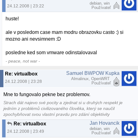
debian, win
24.12.2008 | 23:22
Používateľ
huste!
ale v posledom case mam modru obrazovku casto :) si
mozno ani nevsimnem :D
posledne ked som vmware odinstalovaval
- peace, not war -
Samuel BWPOW Kupka
Re: virtualbox
Almalinux, OpenWRT
24.12.2008 | 23:28
Používateľ
Mne to fungovalo pekne bez problemov.
Strach dát najevo své pocity a zjednat si u druhých respekt je
jedním z problémů civilizovaného člověka, který se naučil
zpochybňovat svou vlastní pravdu pro zdání objektivity
Jan Hovancik
Re: virtualbox
debian, win
24.12.2008 | 23:49
Používateľ