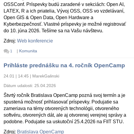
OSSConf. Príspevky budú zaradené v sekciách: Open AI,
LATEX, R a ich priatelia, Vývoj OSS, OSS vo vzdelávaní,
Open GIS & Open Data, Open Hardware a
Kyberbezpečnosť. Vlastné príspevky je možné registrovať
do 10. júna 2026. Tešíme sa na Vašu návštevu.
Zdroj:
Web konferencie
|
Komunita
1
Prihláste prednášku na 4. ročník OpenCamp
24.01 | 14:45
|
MarekGalinski
Dátum udalosti:
25.04.2026
Štvrtý ročník Bratislava OpenCamp pozná svoj termín a je
spustená možnosť prihlasovať príspevky. Podujatie sa
zameriava na témy otvorených technológii, otvoreného
softvéru, otvorených dát, ale aj otvorenej verejnej správy a
podobne. Podujatie sa uskutoční 25.4.2026 na FIIT STU.
Zdroj:
Bratislava OpenCamp