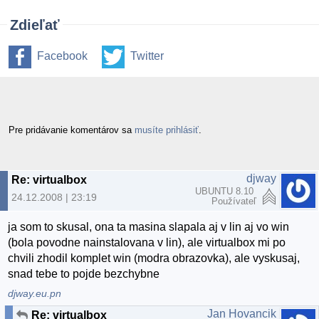
Zdieľať
Facebook
Twitter
Pre pridávanie komentárov sa
musíte prihlásiť
.
djway
Re: virtualbox
UBUNTU 8.10
24.12.2008 | 23:19
Používateľ
ja som to skusal, ona ta masina slapala aj v lin aj vo win
(bola povodne nainstalovana v lin), ale virtualbox mi po
chvili zhodil komplet win (modra obrazovka), ale vyskusaj,
snad tebe to pojde bezchybne
djway.eu.pn
Jan Hovancik
Re: virtualbox