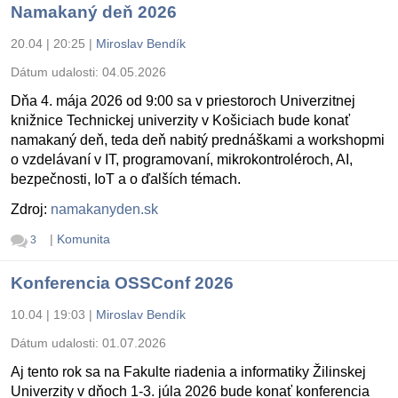
Namakaný deň 2026
20.04 | 20:25
|
Miroslav Bendík
Dátum udalosti:
04.05.2026
Dňa 4. mája 2026 od 9:00 sa v priestoroch Univerzitnej
knižnice Technickej univerzity v Košiciach bude konať
namakaný deň, teda deň nabitý prednáškami a workshopmi
o vzdelávaní v IT, programovaní, mikrokontroléroch, AI,
bezpečnosti, IoT a o ďalších témach.
Zdroj:
namakanyden.sk
|
Komunita
3
Konferencia OSSConf 2026
10.04 | 19:03
|
Miroslav Bendík
Dátum udalosti:
01.07.2026
Aj tento rok sa na Fakulte riadenia a informatiky Žilinskej
Univerzity v dňoch 1-3. júla 2026 bude konať konferencia