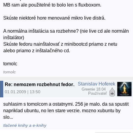
MB ram ale použitelné to bolo len s fluxboxom.
Skúste niektoré hore menované mikro live distrá.
A normálna inštalácia sa rozbehne? (nie live cd ale normáln
inštalátor)
Skúste fedoru nainštalovať z minibootcd priamo z netu
alebo priamo z inštalačného cd.
tomolc
tomolc
Stanislav Hoferek
Re: nemozem rozbehnut fedoru ani slax
Greenie 18.04
01.01.2009 | 13:50
Používateľ
suhlasim s tomolcom a ostatnymi. 256 je malo. da sa spustit
napriklad ubuntu, no len stare verzie. mozno xubuntu by
slo...
tlačené knihy a e-knihy