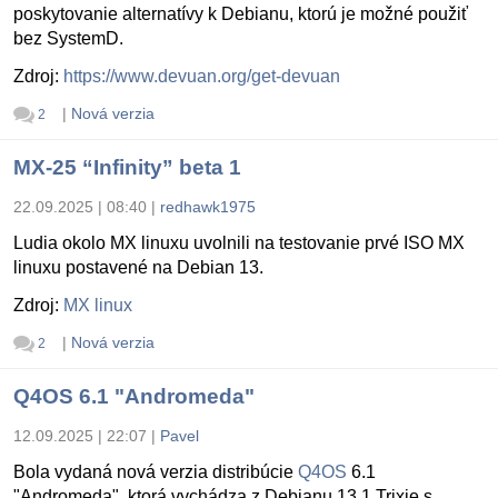
poskytovanie alternatívy k Debianu, ktorú je možné použiť
bez SystemD.
Zdroj:
https://www.devuan.org/get-devuan
|
Nová verzia
2
MX-25 “Infinity” beta 1
22.09.2025 | 08:40
|
redhawk1975
Ludia okolo MX linuxu uvolnili na testovanie prvé ISO MX
linuxu postavené na Debian 13.
Zdroj:
MX linux
|
Nová verzia
2
Q4OS 6.1 "Andromeda"
12.09.2025 | 22:07
|
Pavel
Bola vydaná nová verzia distribúcie
Q4OS
6.1
"Andromeda", ktorá vychádza z Debianu 13.1 Trixie s