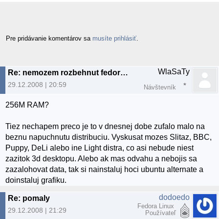
Pre pridávanie komentárov sa
musíte prihlásiť
.
WlaSaTy
Re: nemozem rozbehnut fedoru ani slax
29.12.2008 | 20:59
Návštevník
256M RAM?
Tiez nechapem preco je to v dnesnej dobe zufalo malo na
beznu napuchnutu distribuciu. Vyskusat mozes Slitaz, BBC,
Puppy, DeLi alebo ine Light distra, co asi nebude niest
zazitok 3d desktopu. Alebo ak mas odvahu a nebojis sa
zazalohovat data, tak si nainstaluj hoci ubuntu alternate a
doinstaluj grafiku.
dodoedo
Re: pomaly
Fedora Linux
29.12.2008 | 21:29
Používateľ