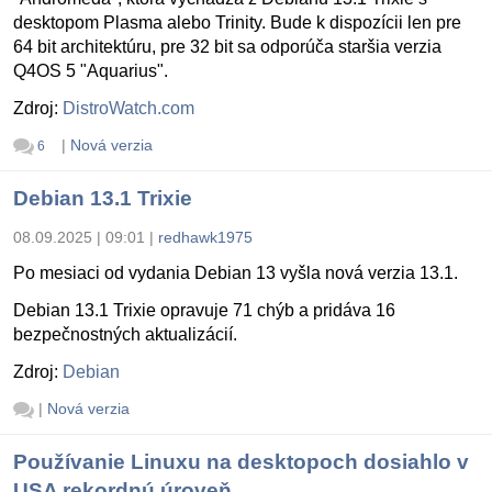
desktopom Plasma alebo Trinity. Bude k dispozícii len pre
64 bit architektúru, pre 32 bit sa odporúča staršia verzia
Q4OS 5 "Aquarius".
Zdroj:
DistroWatch.com
|
Nová verzia
6
Debian 13.1 Trixie
08.09.2025 | 09:01
|
redhawk1975
Po mesiaci od vydania Debian 13 vyšla nová verzia 13.1.
Debian 13.1 Trixie opravuje 71 chýb a pridáva 16
bezpečnostných aktualizácií.
Zdroj:
Debian
|
Nová verzia
Používanie Linuxu na desktopoch dosiahlo v
USA rekordnú úroveň.