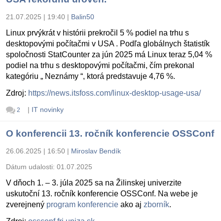
21.07.2025 | 19:40
|
Balin50
Linux prvýkrát v histórii prekročil 5 % podiel na trhu s
desktopovými počítačmi v USA . Podľa globálnych štatistík
spoločnosti StatCounter za jún 2025 má Linux teraz 5,04 %
podiel na trhu s desktopovými počítačmi, čím prekonal
kategóriu „ Neznámy “, ktorá predstavuje 4,76 %.
Zdroj:
https://news.itsfoss.com/linux-desktop-usage-usa/
|
IT novinky
2
O konferencii 13. ročník konferencie OSSConf
26.06.2025 | 16:50
|
Miroslav Bendík
Dátum udalosti:
01.07.2025
V dňoch 1. – 3. júla 2025 sa na Žilinskej univerzite
uskutoční 13. ročník konferencie OSSConf. Na webe je
zverejnený
program konferencie
ako aj
zborník
.