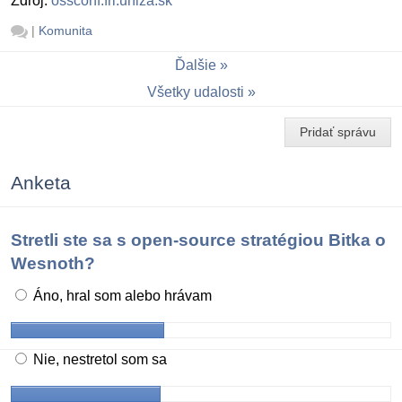
Zdroj:
ossconf.fri.uniza.sk
|
Komunita
Ďalšie
Všetky udalosti
Pridať správu
Anketa
Stretli ste sa s open-source stratégiou Bitka o
Wesnoth?
Áno, hral som alebo hrávam
Nie, nestretol som sa