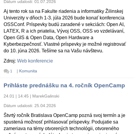
Dátum udalosti:
01.07.2026
Aj tento rok sa na Fakulte riadenia a informatiky Žilinskej
Univerzity v dňoch 1-3. júla 2026 bude konať konferencia
OSSConf. Príspevky budú zaradené v sekciách: Open AI,
LATEX, R a ich priatelia, Vývoj OSS, OSS vo vzdelávaní,
Open GIS & Open Data, Open Hardware a
Kyberbezpečnosť. Vlastné príspevky je možné registrovať
do 10. júna 2026. Tešíme sa na Vašu návštevu.
Zdroj:
Web konferencie
|
Komunita
1
Prihláste prednášku na 4. ročník OpenCamp
24.01 | 14:45
|
MarekGalinski
Dátum udalosti:
25.04.2026
Štvrtý ročník Bratislava OpenCamp pozná svoj termín a je
spustená možnosť prihlasovať príspevky. Podujatie sa
zameriava na témy otvorených technológii, otvoreného