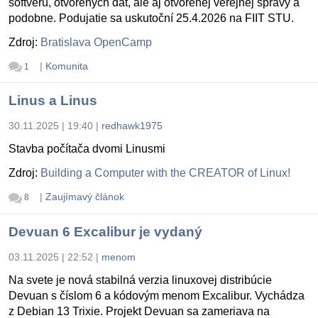
softvéru, otvorených dát, ale aj otvorenej verejnej správy a
podobne. Podujatie sa uskutoční 25.4.2026 na FIIT STU.
Zdroj:
Bratislava OpenCamp
|
Komunita
1
Linus a Linus
30.11.2025 | 19:40
|
redhawk1975
Stavba počítača dvomi Linusmi
Zdroj:
Building a Computer with the CREATOR of Linux!
|
Zaujímavý článok
8
Devuan 6 Excalibur je vydaný
03.11.2025 | 22:52
|
menom
Na svete je nová stabilná verzia linuxovej distribúcie
Devuan s číslom 6 a kódovým menom Excalibur. Vychádza
z Debian 13 Trixie. Projekt Devuan sa zameriava na