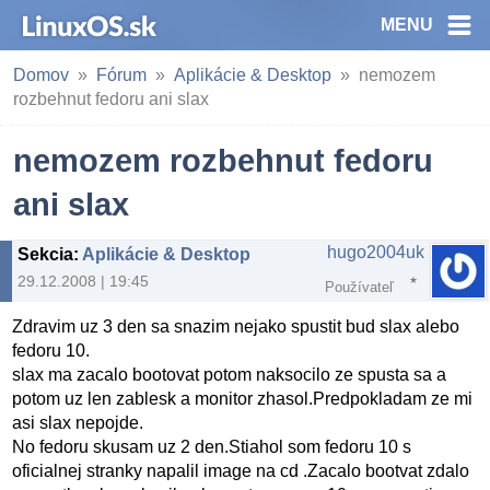
MENU
Domov
Fórum
Aplikácie & Desktop
nemozem
rozbehnut fedoru ani slax
nemozem rozbehnut fedoru
ani slax
hugo2004uk
Sekcia
:
Aplikácie & Desktop
29.12.2008 | 19:45
Používateľ
Zdravim uz 3 den sa snazim nejako spustit bud slax alebo
fedoru 10.
slax ma zacalo bootovat potom naksocilo ze spusta sa a
potom uz len zablesk a monitor zhasol.Predpokladam ze mi
asi slax nepojde.
No fedoru skusam uz 2 den.Stiahol som fedoru 10 s
oficialnej stranky napalil image na cd .Zacalo bootvat zdalo