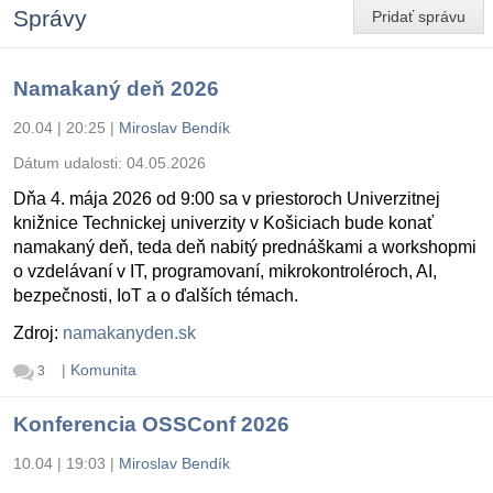
Správy
Pridať správu
Namakaný deň 2026
20.04 | 20:25
|
Miroslav Bendík
Dátum udalosti:
04.05.2026
Dňa 4. mája 2026 od 9:00 sa v priestoroch Univerzitnej
knižnice Technickej univerzity v Košiciach bude konať
namakaný deň, teda deň nabitý prednáškami a workshopmi
o vzdelávaní v IT, programovaní, mikrokontroléroch, AI,
bezpečnosti, IoT a o ďalších témach.
Zdroj:
namakanyden.sk
|
Komunita
3
Konferencia OSSConf 2026
10.04 | 19:03
|
Miroslav Bendík