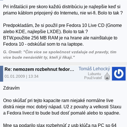
Pri inštalácii pre skoro každú distribúciu je najlepšie keď si
priamo káblom pripojený do Internetu, nie wi-fi. Bolo to tak ?
Predpokladám, že si použil pre Fedora 10 Live CD (Gnome
alebo KDE, najlepšie LXDE). Bolo to tak ?
BTW,použitie 256 MB RAM je na hrane ale nainštaluje to
Fedora 10 - odskúšal som to na laptope.
G. Orwell: "Čím více se společnost vzdaluje od pravdy, tím
více bude nenávidět ty, kteří ji říkají."
Tomáš Lehocký
Re: nemozem rozbehnut fedoru ani slax
Lubuntu
01.01.2009 | 13:34
Používateľ
Zdravím
Ono skúšať pri tejto kapacite ram niejaké normálne live
distrá nieje moc dobrý nápad. Už z povahy a velkosti Slaxu
a Fedora livecd to bude bud dosť pomalé alebo to spadne.
Mne sa podarilo slax rozbehnúť z usb klúča na PC so 64