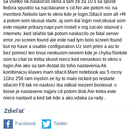
sa vsetko ok.naskocilo okna a tam ze za 10 s sa spusti
fedora spustilo sa nacitavanie s cd.No ale potom nic na
monitore.Nebolo tam to okno kde je login.Stlacil som alt +f4
a potom som skusal startx ,aj som dal login root.skusal som
este nejake prikazy.napr.yum install x org zacalo staovat z
internetu .ked stiahlo tak potom naskocilo ze fatal server
error ,no screen found ale este nad tym bolo screen found
but no have a usable configuration.Uz som jelen a asi to
bez pomoci ten linux neokusim.neviem kde je chyba.Niekde
som tu cital ze treba skusit nieco ked nenaskoci to okno s
login.Ale ako sa tam dostat do toho nastavenia.Ak
kombinaciu klaves mam stlacit.Mam notebook asi 5 rocny
1Ghz 256 ram myslim ze by to malo ist.ked po restarte
stlacim F8 tak mi naskoci iba odkial mozem bootovat .v
biose je nastavene najprv cd potom disk.Ale treba este
nieco nastavit a ked tak kde a ako.vdaka za rady .
Zdieľať
Facebook
Twitter