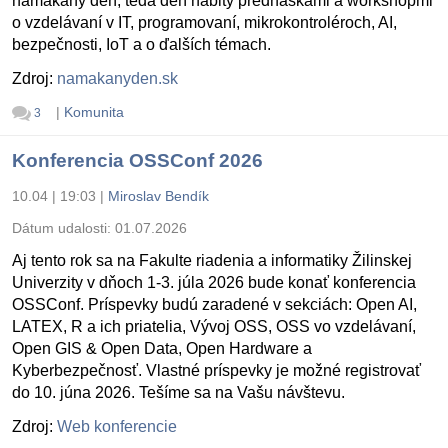
namakaný deň, teda deň nabitý prednáškami a workshopmi
o vzdelávaní v IT, programovaní, mikrokontroléroch, AI,
bezpečnosti, IoT a o ďalších témach.
Zdroj:
namakanyden.sk
|
Komunita
3
Konferencia OSSConf 2026
10.04 | 19:03
|
Miroslav Bendík
Dátum udalosti:
01.07.2026
Aj tento rok sa na Fakulte riadenia a informatiky Žilinskej
Univerzity v dňoch 1-3. júla 2026 bude konať konferencia
OSSConf. Príspevky budú zaradené v sekciách: Open AI,
LATEX, R a ich priatelia, Vývoj OSS, OSS vo vzdelávaní,
Open GIS & Open Data, Open Hardware a
Kyberbezpečnosť. Vlastné príspevky je možné registrovať
do 10. júna 2026. Tešíme sa na Vašu návštevu.
Zdroj:
Web konferencie