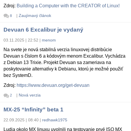
Zdroj:
Building a Computer with the CREATOR of Linux!
|
Zaujímavý článok
8
Devuan 6 Excalibur je vydaný
03.11.2025 | 22:52
|
menom
Na svete je nová stabilná verzia linuxovej distribúcie
Devuan s číslom 6 a kódovým menom Excalibur. Vychádza
z Debian 13 Trixie. Projekt Devuan sa zameriava na
poskytovanie alternatívy k Debianu, ktorú je možné použiť
bez SystemD.
Zdroj:
https://www.devuan.org/get-devuan
|
Nová verzia
2
MX-25 “Infinity” beta 1
22.09.2025 | 08:40
|
redhawk1975
Ludia okolo MX linuxu uvolnili na testovanie prvé ISO MX