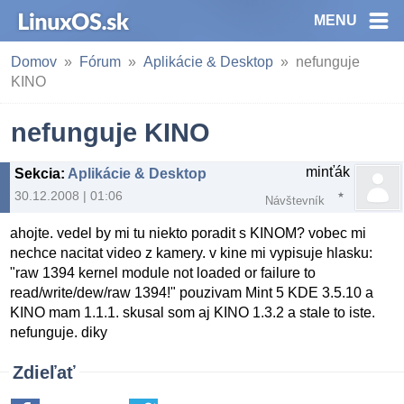
MENU
Domov
Fórum
Aplikácie & Desktop
nefunguje
KINO
nefunguje KINO
minťák
Sekcia
:
Aplikácie & Desktop
30.12.2008 | 01:06
Návštevník
ahojte. vedel by mi tu niekto poradit s KINOM? vobec mi
nechce nacitat video z kamery. v kine mi vypisuje hlasku:
"raw 1394 kernel module not loaded or failure to
read/write/dew/raw 1394!" pouzivam Mint 5 KDE 3.5.10 a
KINO mam 1.1.1. skusal som aj KINO 1.3.2 a stale to iste.
nefunguje. diky
Zdieľať