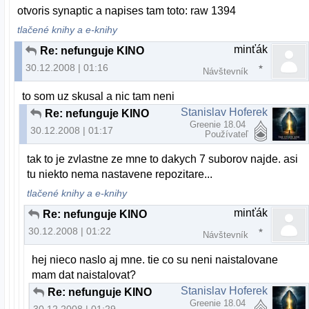
otvoris synaptic a napises tam toto: raw 1394
tlačené knihy a e-knihy
minťák
Re: nefunguje KINO
30.12.2008 | 01:16
Návštevník
to som uz skusal a nic tam neni
Stanislav Hoferek
Re: nefunguje KINO
Greenie 18.04
30.12.2008 | 01:17
Používateľ
tak to je zvlastne ze mne to dakych 7 suborov najde. asi
tu niekto nema nastavene repozitare...
tlačené knihy a e-knihy
minťák
Re: nefunguje KINO
30.12.2008 | 01:22
Návštevník
hej nieco naslo aj mne. tie co su neni naistalovane
mam dat naistalovat?
Stanislav Hoferek
Re: nefunguje KINO
Greenie 18.04
30.12.2008 | 01:29