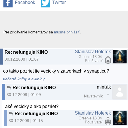
Facebook
Twitter
Pre pridávanie komentárov sa
musíte prihlásiť
.
Stanislav Hoferek
Re: nefunguje KINO
Greenie 18.04
30.12.2008 | 01:07
Používateľ
co takto pozriet tie vecicky v zatvorkach v synapticu?
tlačené knihy a e-knihy
minťák
Re: nefunguje KINO
30.12.2008 | 01:09
Návštevník
aké vecicky a ako pozriet?
Stanislav Hoferek
Re: nefunguje KINO
Greenie 18.04
30.12.2008 | 01:15
Používateľ