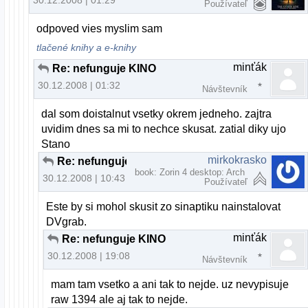
Používateľ
odpoved vies myslim sam
tlačené knihy a e-knihy
minťák
Re: nefunguje KINO
30.12.2008 | 01:32
Návštevník
dal som doistalnut vsetky okrem jedneho. zajtra
uvidim dnes sa mi to nechce skusat. zatial diky ujo
Stano
mirkokrasko
Re: nefunguje KINO
book: Zorin 4 desktop: Arch
30.12.2008 | 10:43
Používateľ
Este by si mohol skusit zo sinaptiku nainstalovat
DVgrab.
minťák
Re: nefunguje KINO
30.12.2008 | 19:08
Návštevník
mam tam vsetko a ani tak to nejde. uz nevypisuje
raw 1394 ale aj tak to nejde.