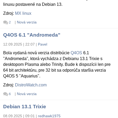
linuxu postavené na Debian 13.
Zdroj:
MX linux
|
Nová verzia
2
Q4OS 6.1 "Andromeda"
12.09.2025 | 22:07
|
Pavel
Bola vydaná nová verzia distribúcie
Q4OS
6.1
"Andromeda", ktorá vychádza z Debianu 13.1 Trixie s
desktopom Plasma alebo Trinity. Bude k dispozícii len pre
64 bit architektúru, pre 32 bit sa odporúča staršia verzia
Q4OS 5 "Aquarius".
Zdroj:
DistroWatch.com
|
Nová verzia
6
Debian 13.1 Trixie
08.09.2025 | 09:01
|
redhawk1975