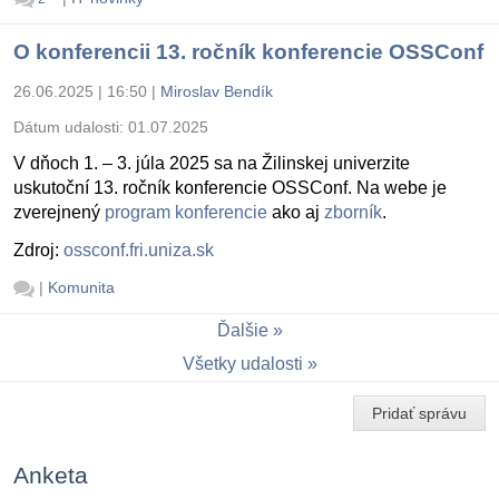
O konferencii 13. ročník konferencie OSSConf
26.06.2025 | 16:50
|
Miroslav Bendík
Dátum udalosti:
01.07.2025
V dňoch 1. – 3. júla 2025 sa na Žilinskej univerzite
uskutoční 13. ročník konferencie OSSConf. Na webe je
zverejnený
program konferencie
ako aj
zborník
.
Zdroj:
ossconf.fri.uniza.sk
|
Komunita
Ďalšie
Všetky udalosti
Pridať správu
Anketa