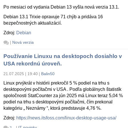
Po mesiaci od vydania Debian 13 vyšla nová verzia 13.1.
Debian 13.1 Trixie opravuje 71 chýb a pridáva 16
bezpečnostných aktualizácií.
Zdroj:
Debian
|
Nová verzia
Používanie Linuxu na desktopoch dosiahlo v
USA rekordnú úroveň.
21.07.2025 | 19:40
|
Balin50
Linux prvýkrát v histórii prekročil 5 % podiel na trhu s
desktopovými počítačmi v USA . Podľa globálnych štatistík
spoločnosti StatCounter za jún 2025 má Linux teraz 5,04 %
podiel na trhu s desktopovými počítačmi, čím prekonal
kategóriu „ Neznámy “, ktorá predstavuje 4,76 %.
Zdroj:
https://news.itsfoss.com/linux-desktop-usage-usa/
|
IT novinky
2